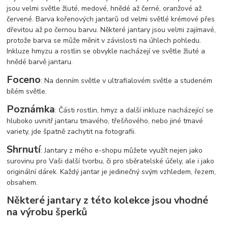
jsou velmi světle žluté, medové, hnědé až černé, oranžové až
červené. Barva kořenových jantarů od velmi světlé krémové přes
dřevitou až po černou barvu. Některé jantary jsou velmi zajímavé,
protože barva se může měnit v závislosti na úhlech pohledu.
Inkluze hmyzu a rostlin se obvykle nacházejí ve světle žluté a
hnědé barvě jantaru.
Foceno
: Na denním světle v ultrafialovém světle a studeném
bílém světle.
Poznámka
: Části rostlin, hmyz a další inkluze nacházející se
hluboko uvnitř jantaru tmavého, třešňového, nebo jiné tmavé
variety, jde špatně zachytit na fotografii.
Shrnutí
: Jantary z mého e-shopu můžete využít nejen jako
surovinu pro Vaši další tvorbu, či pro sběratelské účely, ale i jako
originální dárek. Každý jantar je jedinečný svým vzhledem, řezem,
obsahem.
Některé jantary z této kolekce jsou vhodné
na výrobu šperků