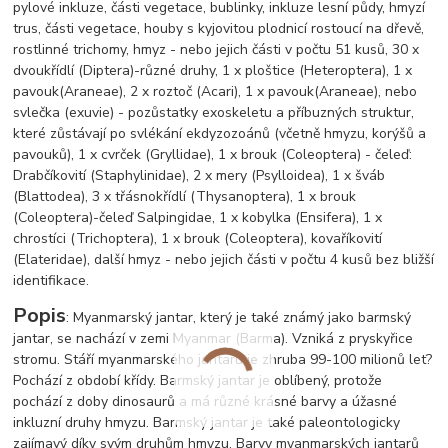
pylové inkluze, části vegetace, bublinky, inkluze lesní půdy, hmyzí
trus, části vegetace, houby s kyjovitou plodnicí rostoucí na dřevě,
rostlinné trichomy, hmyz - nebo jejich části v počtu 51 kusů, 30 x
dvoukřídlí (Diptera)-různé druhy, 1 x ploštice (Heteroptera), 1 x
pavouk
(Araneae), 2 x roztoč (Acari), 1 x pavouk
(Araneae), nebo
svlečka (exuvie) - pozůstatky exoskeletu a příbuzných struktur,
které zůstávají po svlékání ekdyzozoánů (včetně hmyzu, korýšů a
pavouků), 1 x cvrček (Gryllidae), 1 x brouk (Coleoptera) - čeleď:
Drabčíkovití (Staphylinidae), 2 x mery (Psylloidea), 1 x šváb
(Blattodea), 3 x třásnokřídlí (Thysanoptera), 1 x brouk
(Coleoptera)-čeleď Salpingidae, 1 x kobylka (Ensifera), 1 x
chrostíci (Trichoptera), 1 x brouk (Coleoptera), kovaříkovití
(Elateridae), další hmyz - nebo jejich části v počtu 4 kusů bez bližší
identifikace.
Popis
: Myanmarský jantar, který je také známý jako barmský
jantar, se nachází v zemi Myanmar (Barma). Vzniká z pryskyřice
stromu. Stáří myanmarského jantaru je zhruba 99-100 milionů let?
Pochází z období křídy. Barmský jantar je oblíbený, protože
pochází z doby dinosaurů a má různé krásné barvy a úžasné
inkluzní druhy hmyzu. Barmský jantar je také paleontologicky
zajímavý díky svým druhům hmyzu. Barvy myanmarských jantarů