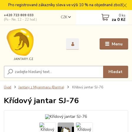
Pro registrované zákazníky sleva ve výši 10 % na objednané zboží.
0
ks
+420 723 809 033
CZK
za
0 Kč
(Po - Ne, 12 - 22 hod.)
Menu
Hledat
Úvod
Jantary z Myanmaru (Barma)
Křídový jantar SJ-76
Křídový jantar SJ-76