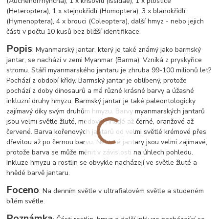
(Auchenorrhyncha), 1 x křísovití (issidae), 1 x ploštice
(Heteroptera), 1 x stejnokřídlí (Homoptera), 3 x blanokřídlí
(Hymenoptera), 4 x brouci (Coleoptera), další hmyz - nebo jejich
části v počtu 10 kusů bez bližší identifikace.
Popis
: Myanmarský jantar, který je také známý jako barmský
jantar, se nachází v zemi Myanmar (Barma). Vzniká z pryskyřice
stromu. Stáří myanmarského jantaru je zhruba 99-100 milionů let?
Pochází z období křídy. Barmský jantar je oblíbený, protože
pochází z doby dinosaurů a má různé krásné barvy a úžasné
inkluzní druhy hmyzu. Barmský jantar je také paleontologicky
zajímavý díky svým druhům hmyzu. Barvy myanmarských jantarů
jsou velmi světle žluté, medové, hnědé až černé, oranžové až
červené. Barva kořenových jantarů od velmi světlé krémové přes
dřevitou až po černou barvu. Některé jantary jsou velmi zajímavé,
protože barva se může měnit v závislosti na úhlech pohledu.
Inkluze hmyzu a rostlin se obvykle nacházejí ve světle žluté a
hnědé barvě jantaru.
Foceno
: Na denním světle v ultrafialovém světle a studeném
bílém světle.
Poznámka