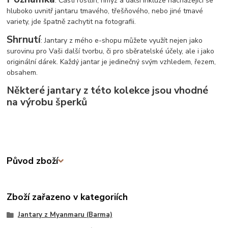
: Části rostlin, hmyz a další inkluze nacházející se
hluboko uvnitř jantaru tmavého, třešňového, nebo jiné tmavé
variety, jde špatně zachytit na fotografii.
Shrnutí
: Jantary z mého e-shopu můžete využít nejen jako
surovinu pro Vaši další tvorbu, či pro sběratelské účely, ale i jako
originální dárek. Každý jantar je jedinečný svým vzhledem, řezem,
obsahem.
Některé jantary z této kolekce jsou vhodné
na výrobu šperků
Původ zboží
Zboží zařazeno v kategoriích
Jantary z Myanmaru (Barma)