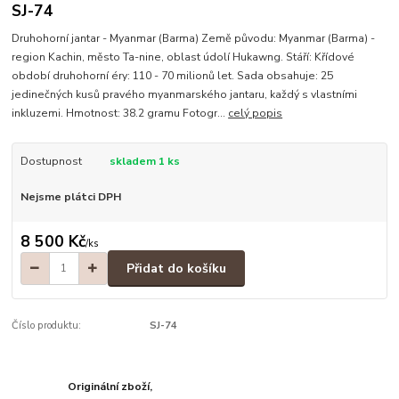
SJ-74
Druhohorní jantar - Myanmar (Barma) Země původu: Myanmar (Barma) -
region Kachin, město Ta-nine, oblast údolí Hukawng. Stáří: Křídové
období druhohorní éry: 110 - 70 milionů let. Sada obsahuje: 25
jedinečných kusů pravého myanmarského jantaru, každý s vlastními
inkluzemi. Hmotnost: 38.2 gramu Fotogr...
celý popis
Dostupnost
skladem 1 ks
Nejsme plátci DPH
8 500 Kč
/
ks
Přidat do košíku
Číslo produktu:
SJ-74
Originální zboží,