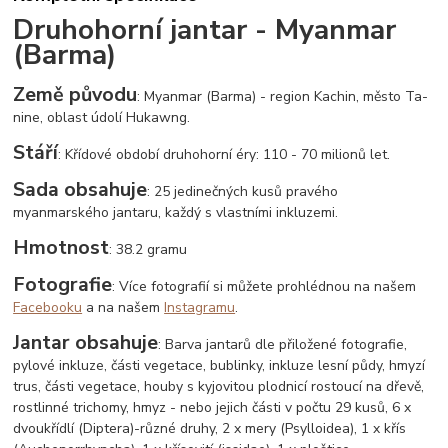
Druhohorní jantar - Myanmar
(Barma)
Země původu
: Myanmar (Barma) - region Kachin, město Ta-
nine, oblast údolí Hukawng.
Stáří
: Křídové období druhohorní éry: 110 - 70 milionů let.
Sada obsahuje
: 25 jedinečných kusů pravého
myanmarského jantaru, každý s vlastními inkluzemi.
Hmotnost
: 38.2 gramu
Fotografie
: Více fotografií si můžete prohlédnou na našem
Facebooku
a na našem
Instagramu
.
Jantar obsahuje
: Barva jantarů dle přiložené fotografie,
pylové inkluze, části vegetace, bublinky, inkluze lesní půdy, hmyzí
trus, části vegetace, houby s kyjovitou plodnicí rostoucí na dřevě,
rostlinné trichomy, hmyz - nebo jejich části v počtu 29 kusů, 6 x
dvoukřídlí (Diptera)-různé druhy, 2 x mery (Psylloidea), 1 x křís