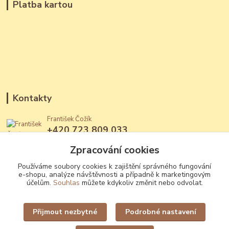
Platba kartou
Kontakty
František Čožík
+420 723 809 033
(Po - Ne, 12 - 22 hod.)
Zpracování cookies
jantary@jantary.cz
Používáme soubory cookies k zajištění správného fungování
e-shopu, analýze návštěvnosti a případně k marketingovým
účelům.
Souhlas
můžete kdykoliv změnit nebo odvolat.
Přijmout nezbytné
Podrobné nastavení