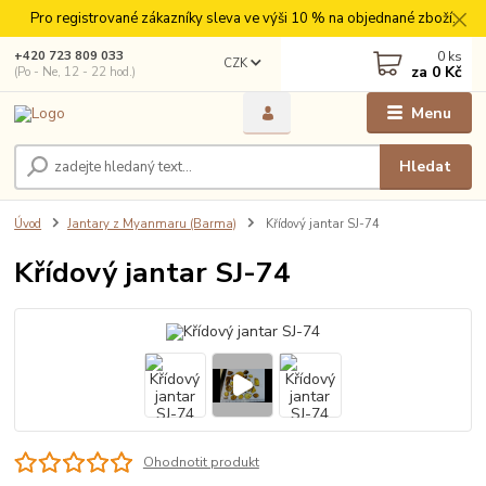
Pro registrované zákazníky sleva ve výši 10 % na objednané zboží.
0
ks
+420 723 809 033
CZK
za
0 Kč
(Po - Ne, 12 - 22 hod.)
Menu
Hledat
Úvod
Jantary z Myanmaru (Barma)
Křídový jantar SJ-74
Křídový jantar SJ-74
Ohodnotit produkt