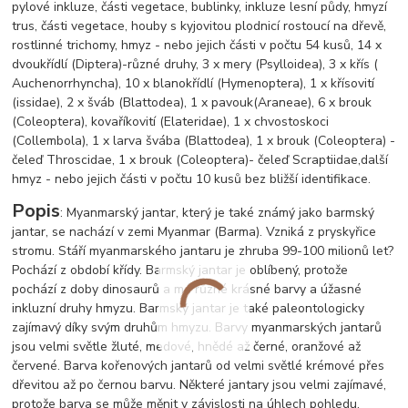
pylové inkluze, části vegetace, bublinky, inkluze lesní půdy, hmyzí
trus, části vegetace, houby s kyjovitou plodnicí rostoucí na dřevě,
rostlinné trichomy, hmyz - nebo jejich části v počtu 54 kusů, 14 x
dvoukřídlí (Diptera)-různé druhy, 3 x mery (Psylloidea), 3 x křís (
Auchenorrhyncha), 10 x blanokřídlí (Hymenoptera), 1 x křísovití
(issidae), 2 x šváb (Blattodea), 1 x pavouk
(Araneae), 6 x brouk
(Coleoptera), kovaříkovití (Elateridae), 1 x chvostoskoci
(Collembola), 1 x larva švába (Blattodea), 1 x brouk (Coleoptera) -
čeleď Throscidae, 1 x brouk (Coleoptera)- čeleď Scraptiidae,
další
hmyz - nebo jejich části v počtu 10 kusů bez bližší identifikace.
Popis
: Myanmarský jantar, který je také známý jako barmský
jantar, se nachází v zemi Myanmar (Barma). Vzniká z pryskyřice
stromu. Stáří myanmarského jantaru je zhruba 99-100 milionů let?
Pochází z období křídy. Barmský jantar je oblíbený, protože
pochází z doby dinosaurů a má různé krásné barvy a úžasné
inkluzní druhy hmyzu. Barmský jantar je také paleontologicky
zajímavý díky svým druhům hmyzu. Barvy myanmarských jantarů
jsou velmi světle žluté, medové, hnědé až černé, oranžové až
červené. Barva kořenových jantarů od velmi světlé krémové přes
dřevitou až po černou barvu. Některé jantary jsou velmi zajímavé,
protože barva se může měnit v závislosti na úhlech pohledu.