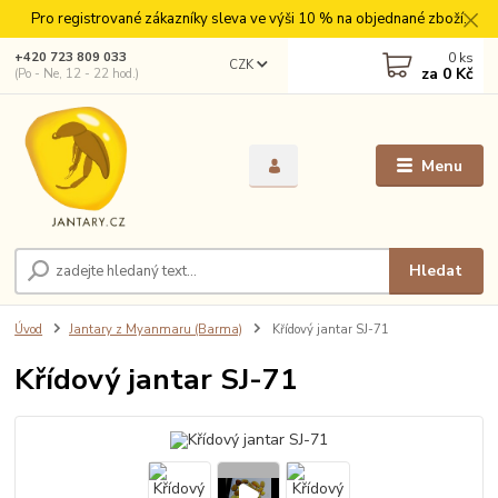
Pro registrované zákazníky sleva ve výši 10 % na objednané zboží.
0
ks
+420 723 809 033
CZK
za
0 Kč
(Po - Ne, 12 - 22 hod.)
Menu
Hledat
Úvod
Jantary z Myanmaru (Barma)
Křídový jantar SJ-71
Křídový jantar SJ-71