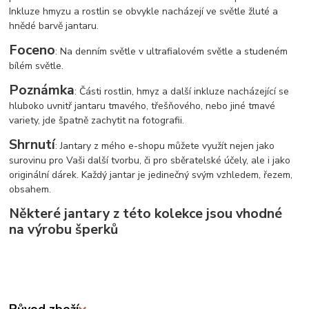
Inkluze hmyzu a rostlin se obvykle nacházejí ve světle žluté a
hnědé barvě jantaru.
Foceno
: Na denním světle v ultrafialovém světle a studeném
bílém světle.
Poznámka
: Části rostlin, hmyz a další inkluze nacházející se
hluboko uvnitř jantaru tmavého, třešňového, nebo jiné tmavé
variety, jde špatně zachytit na fotografii.
Shrnutí
: Jantary z mého e-shopu můžete využít nejen jako
surovinu pro Vaši další tvorbu, či pro sběratelské účely, ale i jako
originální dárek. Každý jantar je jedinečný svým vzhledem, řezem,
obsahem.
Některé jantary z této kolekce jsou vhodné
na výrobu šperků