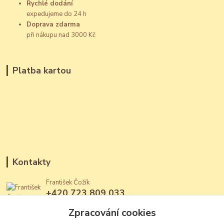
Rychlé dodání
expedujeme do 24 h
Doprava zdarma
při nákupu nad 3000 Kč
Platba kartou
Kontakty
František Čožík
+420 723 809 033
(Po - Ne, 12 - 22 hod.)
Zpracování cookies
jantary@jantary.cz