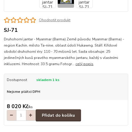
Ohodnotit produkt
SJ-71
Druhohorní jantar - Myanmar (Barma) Země původu: Myanmar (Barma) -
region Kachin, město Ta-nine, oblast údolí Hukawng. Stáří: Křídové
období druhohorní éry: 110 - 70 milionů let. Sada obsahuje: 25
jedinečných kusů pravého myanmarského jantaru, každý s vlastními
inkluzemi. Hmotnost: 33.5 gramu Fotogr...
celý popis
Dostupnost
skladem 1 ks
Nejsme plátci DPH
8 020 Kč
/
ks
Přidat do košíku