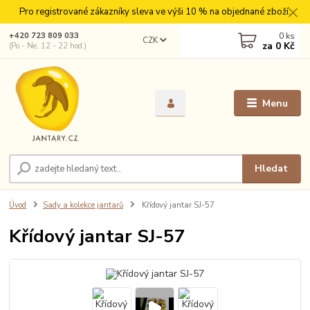
Pro registrované zákazníky sleva ve výši 10 % na objednané zboží.
0
ks
+420 723 809 033
CZK
za
0 Kč
(Po - Ne, 12 - 22 hod.)
Menu
Hledat
Úvod
Sady a kolekce jantarů
Křídový jantar SJ-57
Křídový jantar SJ-57