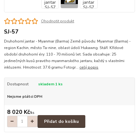
Ohodnotit produkt
SJ-57
Druhohorní jantar - Myanmar (Barma) Země původu: Myanmar (Barma) -
region Kachin, město Ta-nine, oblast údolí Hukawng. Stáří: Křídové
období druhohorní éry: 110 - 70 milionů let. Sada obsahuje: 25
jedinečných kusů pravého myanmarského jantaru, každý s vlastními
inkluzemi. Hmotnost: 37.6 gramu Fotogr...
celý popis
Dostupnost
skladem 1 ks
Nejsme plátci DPH
8 020 Kč
/
ks
Přidat do košíku