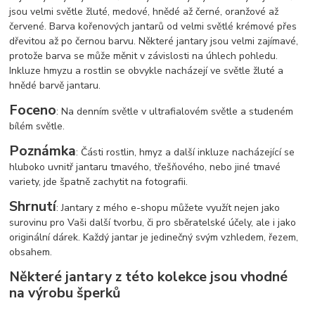
jsou velmi světle žluté, medové, hnědé až černé, oranžové až
červené. Barva kořenových jantarů od velmi světlé krémové přes
dřevitou až po černou barvu. Některé jantary jsou velmi zajímavé,
protože barva se může měnit v závislosti na úhlech pohledu.
Inkluze hmyzu a rostlin se obvykle nacházejí ve světle žluté a
hnědé barvě jantaru.
Foceno
: Na denním světle v ultrafialovém světle a studeném
bílém světle.
Poznámka
: Části rostlin, hmyz a další inkluze nacházející se
hluboko uvnitř jantaru tmavého, třešňového, nebo jiné tmavé
variety, jde špatně zachytit na fotografii.
Shrnutí
: Jantary z mého e-shopu můžete využít nejen jako
surovinu pro Vaši další tvorbu, či pro sběratelské účely, ale i jako
originální dárek. Každý jantar je jedinečný svým vzhledem, řezem,
obsahem.
Některé jantary z této kolekce jsou vhodné
na výrobu šperků