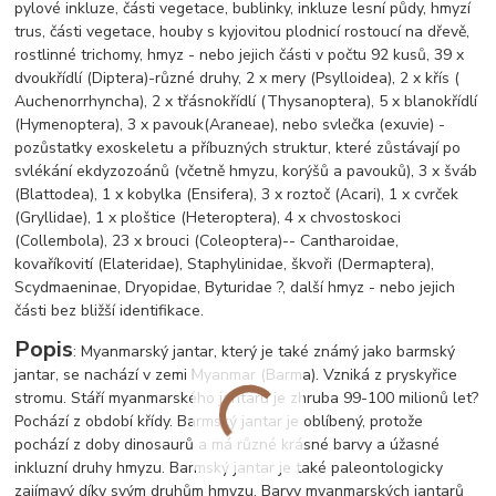
pylové inkluze, části vegetace, bublinky, inkluze lesní půdy, hmyzí
trus, části vegetace, houby s kyjovitou plodnicí rostoucí na dřevě,
rostlinné trichomy, hmyz - nebo jejich části v počtu 92 kusů, 39 x
dvoukřídlí (Diptera)-různé druhy, 2 x mery (Psylloidea), 2 x křís (
Auchenorrhyncha), 2 x třásnokřídlí (Thysanoptera), 5 x blanokřídlí
(Hymenoptera), 3 x pavouk
(Araneae), nebo svlečka (exuvie) -
pozůstatky exoskeletu a příbuzných struktur, které zůstávají po
svlékání ekdyzozoánů (včetně hmyzu, korýšů a pavouků), 3 x šváb
(Blattodea), 1 x kobylka (Ensifera), 3 x roztoč (Acari), 1 x cvrček
(Gryllidae), 1 x ploštice (Heteroptera), 4 x chvostoskoci
(Collembola), 23 x brouci (Coleoptera)-- Cantharoidae,
kovaříkovití (Elateridae), Staphylinidae, škvoři (Dermaptera),
Scydmaeninae, Dryopidae, Byturidae ?, další hmyz - nebo jejich
části bez bližší identifikace.
Popis
: Myanmarský jantar, který je také známý jako barmský
jantar, se nachází v zemi Myanmar (Barma). Vzniká z pryskyřice
stromu. Stáří myanmarského jantaru je zhruba 99-100 milionů let?
Pochází z období křídy. Barmský jantar je oblíbený, protože
pochází z doby dinosaurů a má různé krásné barvy a úžasné
inkluzní druhy hmyzu. Barmský jantar je také paleontologicky
zajímavý díky svým druhům hmyzu. Barvy myanmarských jantarů