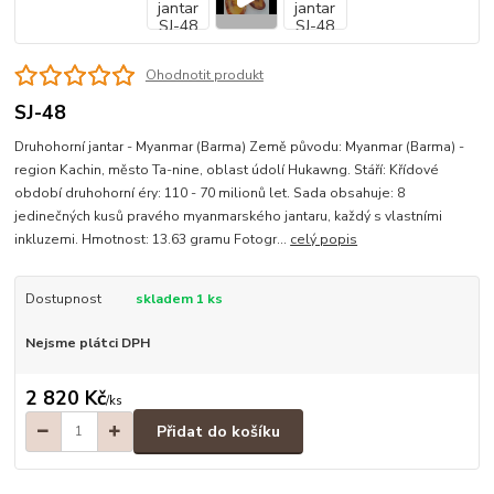
Ohodnotit produkt
SJ-48
Druhohorní jantar - Myanmar (Barma) Země původu: Myanmar (Barma) -
region Kachin, město Ta-nine, oblast údolí Hukawng. Stáří: Křídové
období druhohorní éry: 110 - 70 milionů let. Sada obsahuje: 8
jedinečných kusů pravého myanmarského jantaru, každý s vlastními
inkluzemi. Hmotnost: 13.63 gramu Fotogr...
celý popis
Dostupnost
skladem 1 ks
Nejsme plátci DPH
2 820 Kč
/
ks
Přidat do košíku