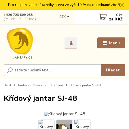
Pro registrované zákazníky sleva ve výši 10 % na objednané zboží.
0
ks
+420 723 809 033
CZK
za
0 Kč
(Po - Ne, 12 - 22 hod.)
Menu
Hledat
Úvod
Jantary z Myanmaru (Barma)
Křídový jantar SJ-48
Křídový jantar SJ-48