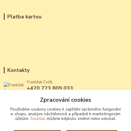
Platba kartou
Kontakty
František Čožík
+420 723 809 033
(Po - Ne, 12 - 22 hod.)
Zpracování cookies
jantary@jantary.cz
Používáme soubory cookies k zajištění správného fungování
e-shopu, analýze návštěvnosti a případně k marketingovým
účelům.
Souhlas
můžete kdykoliv změnit nebo odvolat.