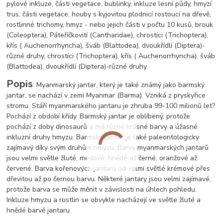
pylové inkluze, části vegetace, bublinky, inkluze lesní půdy, hmyzí
trus, části vegetace, houby s kyjovitou plodnicí rostoucí na dřevě,
rostlinné trichomy, hmyz - nebo jejich části v počtu 10 kusů, brouk
(Coleoptera), Páteříčkovití (Cantharidae), chrostíci (Trichoptera),
křís ( Auchenorrhyncha), šváb (Blattodea), dvoukřídlí (Diptera)-
různé druhy,
chrostíci (Trichoptera), křís ( Auchenorrhyncha), šváb
(Blattodea), dvoukřídlí (Diptera)-různé druhy.
Popis
: Myanmarský jantar, který je také známý jako barmský
jantar, se nachází v zemi Myanmar (Barma). Vzniká z pryskyřice
stromu. Stáří myanmarského jantaru je zhruba 99-100 milionů let?
Pochází z období křídy. Barmský jantar je oblíbený, protože
pochází z doby dinosaurů a má různé krásné barvy a úžasné
inkluzní druhy hmyzu. Barmský jantar je také paleontologicky
zajímavý díky svým druhům hmyzu. Barvy myanmarských jantarů
jsou velmi světle žluté, medové, hnědé až černé, oranžové až
červené. Barva kořenových jantarů od velmi světlé krémové přes
dřevitou až po černou barvu. Některé jantary jsou velmi zajímavé,
protože barva se může měnit v závislosti na úhlech pohledu.
Inkluze hmyzu a rostlin se obvykle nacházejí ve světle žluté a
hnědé barvě jantaru.