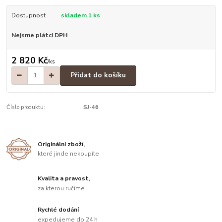
Dostupnost
skladem 1 ks
Nejsme plátci DPH
2 820 Kč
/
ks
Přidat do košíku
Číslo produktu:
SJ-46
Originální zboží,
které jinde nekoupíte
Kvalita a pravost,
za kterou ručíme
Rychlé dodání
expedujeme do 24 h