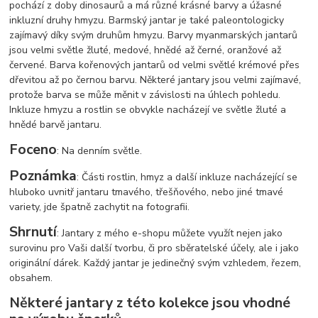
pochází z doby dinosaurů a má různé krásné barvy a úžasné
inkluzní druhy hmyzu. Barmský jantar je také paleontologicky
zajímavý díky svým druhům hmyzu. Barvy myanmarských jantarů
jsou velmi světle žluté, medové, hnědé až černé, oranžové až
červené. Barva kořenových jantarů od velmi světlé krémové přes
dřevitou až po černou barvu. Některé jantary jsou velmi zajímavé,
protože barva se může měnit v závislosti na úhlech pohledu.
Inkluze hmyzu a rostlin se obvykle nacházejí ve světle žluté a
hnědé barvě jantaru.
Foceno
: Na denním světle.
Poznámka
: Části rostlin, hmyz a další inkluze nacházející se
hluboko uvnitř jantaru tmavého, třešňového, nebo jiné tmavé
variety, jde špatně zachytit na fotografii.
Shrnutí
: Jantary z mého e-shopu můžete využít nejen jako
surovinu pro Vaši další tvorbu, či pro sběratelské účely, ale i jako
originální dárek. Každý jantar je jedinečný svým vzhledem, řezem,
obsahem.
Některé jantary z této kolekce jsou vhodné