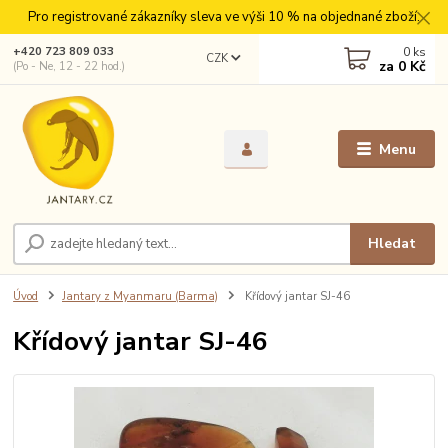
Pro registrované zákazníky sleva ve výši 10 % na objednané zboží.
0
ks
+420 723 809 033
CZK
za
0 Kč
(Po - Ne, 12 - 22 hod.)
Menu
Hledat
Úvod
Jantary z Myanmaru (Barma)
Křídový jantar SJ-46
Křídový jantar SJ-46