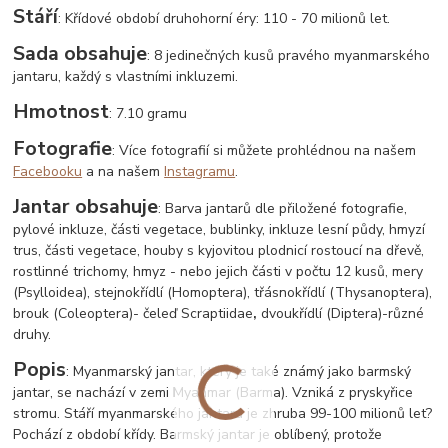
Stáří
: Křídové období druhohorní éry: 110 - 70 milionů let.
Sada obsahuje
: 8 jedinečných kusů pravého myanmarského
jantaru, každý s vlastními inkluzemi.
Hmotnost
: 7.10 gramu
Fotografie
: Více fotografií si můžete prohlédnou na našem
Facebooku
a na našem
Instagramu
.
Jantar obsahuje
: Barva jantarů dle přiložené fotografie,
pylové inkluze, části vegetace, bublinky, inkluze lesní půdy, hmyzí
trus, části vegetace, houby s kyjovitou plodnicí rostoucí na dřevě,
rostlinné trichomy, hmyz - nebo jejich části v počtu 12 kusů, mery
(Psylloidea), stejnokřídlí (Homoptera), třásnokřídlí (Thysanoptera),
brouk (Coleoptera)- čeleď Scraptiidae
,
dvoukřídlí (Diptera)-různé
druhy.
Popis
: Myanmarský jantar, který je také známý jako barmský
jantar, se nachází v zemi Myanmar (Barma). Vzniká z pryskyřice
stromu. Stáří myanmarského jantaru je zhruba 99-100 milionů let?
Pochází z období křídy. Barmský jantar je oblíbený, protože