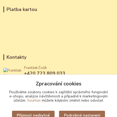
Platba kartou
Kontakty
František Čožík
+420 723 809 033
(Po - Ne, 12 - 22 hod.)
Zpracování cookies
jantary@jantary.cz
Používáme soubory cookies k zajištění správného fungování
e-shopu, analýze návštěvnosti a případně k marketingovým
účelům.
Souhlas
můžete kdykoliv změnit nebo odvolat.
Přijmout nezbytné
Podrobné nastavení