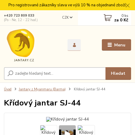
Pro registrované zákazníky sleva ve výši 10 % na objednané zboží.
0
ks
+420 723 809 033
CZK
za
0 Kč
(Po - Ne, 12 - 22 hod.)
Menu
Hledat
Úvod
Jantary z Myanmaru (Barma)
Křídový jantar SJ-44
Křídový jantar SJ-44