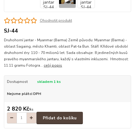
Ohodnotit produkt
SJ-44
Druhohorní jantar - Myanmar (Barma) Země původu: Myanmar (Barma) -
oblast Sagaing, město Khamti, oblast Pat-ta Bun. Stáří: Křídové období
druhohorní éry: 110 - 70 milionů let. Sada obsahuje: 8 jedinečných kusů
pravého myanmarského jantaru, každý s vlastními inkluzemi. Hmotnost:
11.11 gramu Fotogra...
celý popis
Dostupnost
skladem 1 ks
Nejsme plátci DPH
2 820 Kč
/
ks
Přidat do košíku