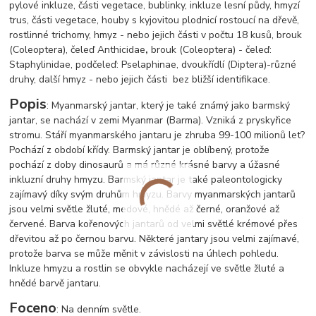
pylové inkluze, části vegetace, bublinky, inkluze lesní půdy, hmyzí
trus, části vegetace, houby s kyjovitou plodnicí rostoucí na dřevě,
rostlinné trichomy, hmyz - nebo jejich části v počtu 18 kusů, brouk
(Coleoptera), čeleď Anthicidae
,
brouk (Coleoptera) - čeleď:
Staphylinidae, podčeleď: Pselaphinae, dvoukřídlí (Diptera)-různé
druhy, další hmyz - nebo jejich části bez bližší identifikace.
Popis
: Myanmarský jantar, který je také známý jako barmský
jantar, se nachází v zemi Myanmar (Barma). Vzniká z pryskyřice
stromu. Stáří myanmarského jantaru je zhruba 99-100 milionů let?
Pochází z období křídy. Barmský jantar je oblíbený, protože
pochází z doby dinosaurů a má různé krásné barvy a úžasné
inkluzní druhy hmyzu. Barmský jantar je také paleontologicky
zajímavý díky svým druhům hmyzu. Barvy myanmarských jantarů
jsou velmi světle žluté, medové, hnědé až černé, oranžové až
červené. Barva kořenových jantarů od velmi světlé krémové přes
dřevitou až po černou barvu. Některé jantary jsou velmi zajímavé,
protože barva se může měnit v závislosti na úhlech pohledu.
Inkluze hmyzu a rostlin se obvykle nacházejí ve světle žluté a
hnědé barvě jantaru.
Foceno
: Na denním světle.