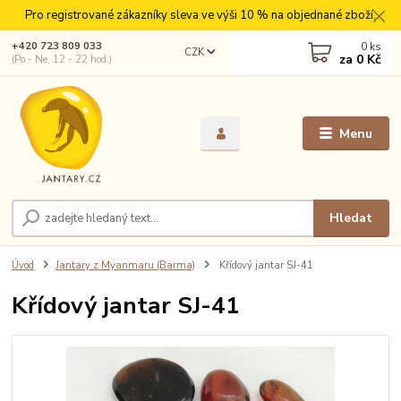
Pro registrované zákazníky sleva ve výši 10 % na objednané zboží.
0
ks
+420 723 809 033
CZK
za
0 Kč
(Po - Ne, 12 - 22 hod.)
Menu
Hledat
Úvod
Jantary z Myanmaru (Barma)
Křídový jantar SJ-41
Křídový jantar SJ-41