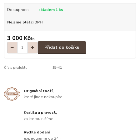
Dostupnost
skladem 1 ks
Nejsme plátci DPH
3 000 Kč
/
ks
Přidat do košíku
Číslo produktu:
SJ-41
Originální zboží,
které jinde nekoupíte
Kvalita a pravost,
za kterou ručíme
Rychlé dodání
expedujeme do 24 h