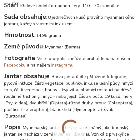
Stáří
: Křídové období druhohorní éry: 110 - 70 milionů let.
Sada obsahuje
: 8 jedinečných kusů pravého myanmarského
jantaru, každý s vlastními inkluzemi.
Hmotnost
: 14.96 gramu
Země původu
:
Myanmar (Barma)
Fotografie
: Více fotografií si můžete prohlédnou na našem
Facebooku
a na našem
Instagramu
.
Jantar obsahuje
: Barva jantarů dle přiložené fotografie,
pylové inkluze, části vegetace, bublinky, inkluze lesní půdy, hmyzí
trus, části vegetace, houby s kyjovitou plodnicí rostoucí na dřevě,
rostlinné trichomy, hmyz - nebo jejich části v počtu 19 kusů, mery
(Psylloidea), dvoukřídlí (Diptera)-různé druhy, brouk (Coleoptera),
ploštice (Heteroptera), blanokřídlí (Hymenoptera), šváb
(Blattodea).
Popis
: Myanmarský jantar, který je také známý jako barmský
jantar, se nachází v zemi Myanmar (Barma). Vzniká z pryskyřice