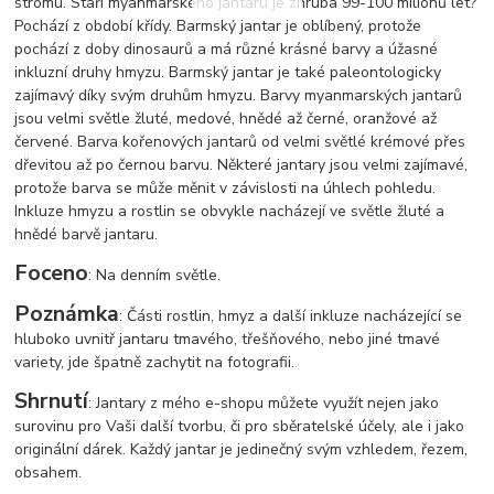
stromu. Stáří myanmarského jantaru je zhruba 99-100 milionů let?
Pochází z období křídy. Barmský jantar je oblíbený, protože
pochází z doby dinosaurů a má různé krásné barvy a úžasné
inkluzní druhy hmyzu. Barmský jantar je také paleontologicky
zajímavý díky svým druhům hmyzu. Barvy myanmarských jantarů
jsou velmi světle žluté, medové, hnědé až černé, oranžové až
červené. Barva kořenových jantarů od velmi světlé krémové přes
dřevitou až po černou barvu. Některé jantary jsou velmi zajímavé,
protože barva se může měnit v závislosti na úhlech pohledu.
Inkluze hmyzu a rostlin se obvykle nacházejí ve světle žluté a
hnědé barvě jantaru.
Foceno
: Na denním světle.
Poznámka
: Části rostlin, hmyz a další inkluze nacházející se
hluboko uvnitř jantaru tmavého, třešňového, nebo jiné tmavé
variety, jde špatně zachytit na fotografii.
Shrnutí
: Jantary z mého e-shopu můžete využít nejen jako
surovinu pro Vaši další tvorbu, či pro sběratelské účely, ale i jako
originální dárek. Každý jantar je jedinečný svým vzhledem, řezem,
obsahem.