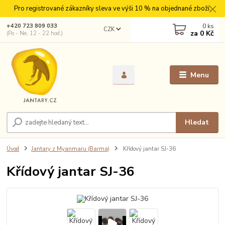
Pro registrované zákazníky sleva ve výši 10 % na objednané zboží.
0
ks
+420 723 809 033
CZK
za
0 Kč
(Po - Ne, 12 - 22 hod.)
Menu
Hledat
Úvod
Jantary z Myanmaru (Barma)
Křídový jantar SJ-36
Křídový jantar SJ-36