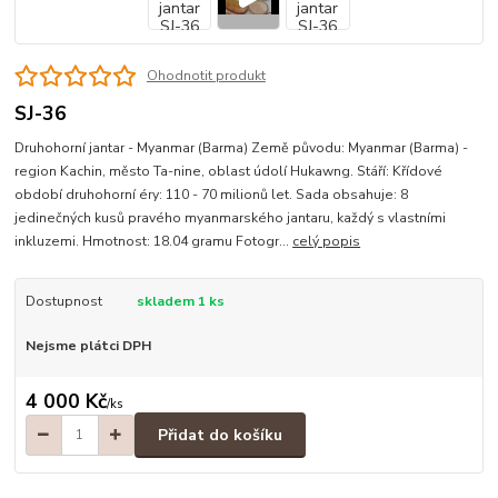
Ohodnotit produkt
SJ-36
Druhohorní jantar - Myanmar (Barma) Země původu: Myanmar (Barma) -
region Kachin, město Ta-nine, oblast údolí Hukawng. Stáří: Křídové
období druhohorní éry: 110 - 70 milionů let. Sada obsahuje: 8
jedinečných kusů pravého myanmarského jantaru, každý s vlastními
inkluzemi. Hmotnost: 18.04 gramu Fotogr...
celý popis
Dostupnost
skladem 1 ks
Nejsme plátci DPH
4 000 Kč
/
ks
Přidat do košíku