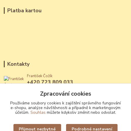
Platba kartou
Kontakty
František Čožík
+420 723 809 033
(Po - Ne, 12 - 22 hod.)
Zpracování cookies
jantary@jantary.cz
Používáme soubory cookies k zajištění správného fungování
e-shopu, analýze návštěvnosti a případně k marketingovým
účelům.
Souhlas
můžete kdykoliv změnit nebo odvolat.
Přijmout nezbytné
Podrobné nastavení