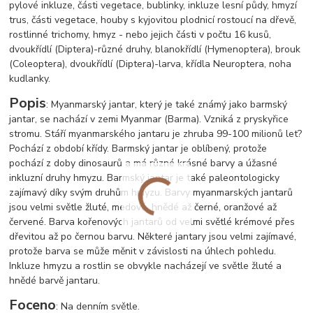
pylové inkluze, části vegetace, bublinky, inkluze lesní půdy, hmyzí
trus, části vegetace, houby s kyjovitou plodnicí rostoucí na dřevě,
rostlinné trichomy, hmyz - nebo jejich části v počtu 16 kusů,
dvoukřídlí (Diptera)-různé druhy, blanokřídlí (Hymenoptera), brouk
(Coleoptera), dvoukřídlí (Diptera)-larva, křídla Neuroptera, noha
kudlanky.
Popis
: Myanmarský jantar, který je také známý jako barmský
jantar, se nachází v zemi Myanmar (Barma). Vzniká z pryskyřice
stromu. Stáří myanmarského jantaru je zhruba 99-100 milionů let?
Pochází z období křídy. Barmský jantar je oblíbený, protože
pochází z doby dinosaurů a má různé krásné barvy a úžasné
inkluzní druhy hmyzu. Barmský jantar je také paleontologicky
zajímavý díky svým druhům hmyzu. Barvy myanmarských jantarů
jsou velmi světle žluté, medové, hnědé až černé, oranžové až
červené. Barva kořenových jantarů od velmi světlé krémové přes
dřevitou až po černou barvu. Některé jantary jsou velmi zajímavé,
protože barva se může měnit v závislosti na úhlech pohledu.
Inkluze hmyzu a rostlin se obvykle nacházejí ve světle žluté a
hnědé barvě jantaru.
Foceno
: Na denním světle.