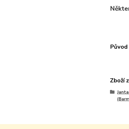
Někter
Původ 
Zboží 
Janta
(Bar