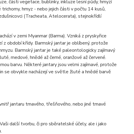
uze, části vegetace, bublinky, inkluze lesní půdy, hmyzí
é trichomy, hmyz - nebo jejich části v počtu 14 kusů,
vzdušnicovci (Tracheata, Atelocerata), stejnokřídlí
nachází v zemi Myanmar (Barma). Vzniká z pryskyřice
 z období křídy. Barmský jantar je oblíbený, protože
 hmyzu. Barmský jantar je také paleontologicky zajímavý
luté, medové, hnědé až černé, oranžové až červené.
nou barvu. Některé jantary jsou velmi zajímavé, protože
in se obvykle nacházejí ve světle žluté a hnědé barvě
 uvnitř jantaru tmavého, třešňového, nebo jiné tmavé
ši další tvorbu, či pro sběratelské účely, ale i jako
.