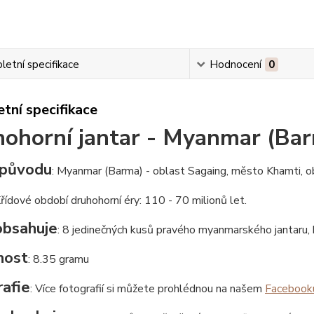
etní specifikace
Hodnocení
0
tní specifikace
ohorní jantar - Myanmar (Ba
původu
: Myanmar (Barma) - oblast Sagaing, město Khamti, o
Křídové období druhohorní éry: 110 - 70 milionů let.
obsahuje
: 8 jedinečných kusů pravého myanmarského jantaru, k
nost
: 8.35 gramu
afie
: Více fotografií si můžete prohlédnou na našem
Facebook