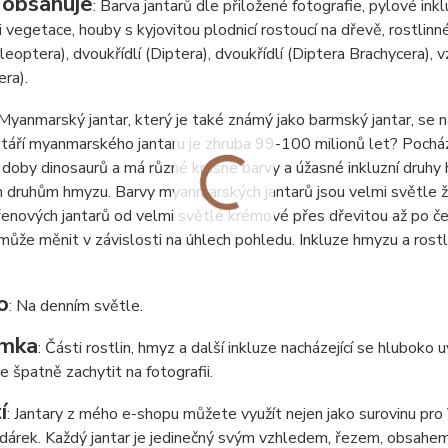
 obsahuje
: Barva jantarů dle přiložené fotografie, pylové inkl
ti vegetace, houby s kyjovitou plodnicí rostoucí na dřevě, rostlinn
leoptera), dvoukřídlí (Diptera), dvoukřídlí (Diptera Brachycera), 
ra).
 Myanmarský jantar, který je také známý jako barmský jantar, se 
táří myanmarského jantaru je zhruba 99-100 milionů let? Pochází
 doby dinosaurů a má různé krásné barvy a úžasné inkluzní druhy
 druhům hmyzu. Barvy myanmarských jantarů jsou velmi světle ž
enových jantarů od velmi světlé krémové přes dřevitou až po čer
může měnit v závislosti na úhlech pohledu. Inkluze hmyzu a rostl
o
: Na denním světle.
mka
: Části rostlin, hmyz a další inkluze nacházející se hluboko
de špatně zachytit na fotografii.
í
: Jantary z mého e-shopu můžete využít nejen jako surovinu pro Va
í dárek. Každý jantar je jedinečný svým vzhledem, řezem, obsahem