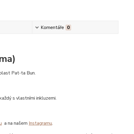
Komentáře
0
rma)
blast Pat-ta Bun.
aždý s vlastními inkluzemi.
u
a na našem
Instagramu
.