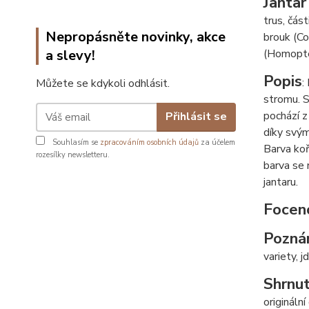
Jantar
trus, čás
Nepropásněte novinky, akce
brouk (Co
a slevy!
(Homopte
Popis
:
Můžete se kdykoli odhlásit.
stromu. S
pochází z
Přihlásit se
díky svým
Souhlasím se
zpracováním osobních údajů
za účelem
Barva koř
rozesílky newsletteru.
barva se 
jantaru.
Focen
Pozná
variety, j
Shrnut
origináln