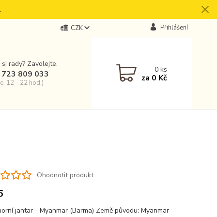
.
Přihlášení
CZK
 si rady? Zavolejte.
0
ks
 723 809 033
za
0 Kč
e, 12 - 22 hod.)
Ohodnotit produkt
6
orní jantar - Myanmar (Barma) Země původu: Myanmar