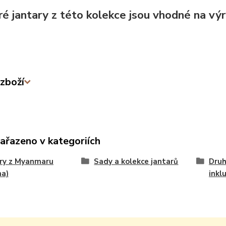
é jantary z této kolekce jsou vhodné na vý
zboží
zařazeno v kategoriích
ry z Myanmaru
Sady a kolekce jantarů
Druh
ma)
inkl