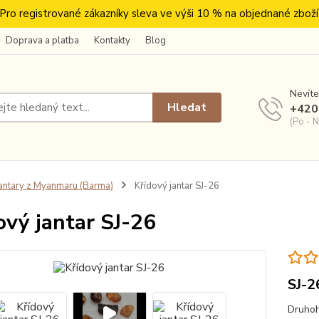
Pro registrované zákazníky sleva ve výši 10 % na objednané zboží
Doprava a platba
Kontakty
Blog
Nevíte
Hledat
+420
(Po - N
antary z Myanmaru (Barma)
Křídový jantar SJ-26
ový jantar SJ-26
SJ-2
Druhoh