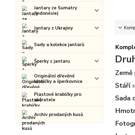
Jantary ze Sumatry
(Indonésie)
Kompl
Jantary z Ukrajiny
Sady a kolekce jantarů
Komple
Druh
Šperky z jantaru
Země 
Originální dřevěné
krabičky a šperkovnice
Stáří
: 
Plastové krabičky pro
Sada 
sběratele
Hmot
Archiv prodaných kusů
Fotogr