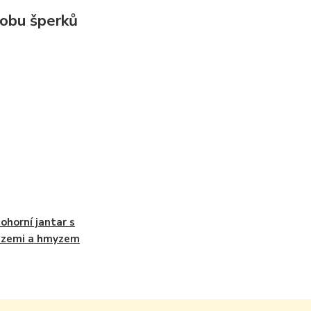
robu šperků
ohorní jantar s
uzemi a hmyzem