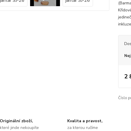
(Barma
Křídov
jedine
inkluz
Dos
Nej
2 
Číslo p
Originální zboží,
Kvalita a pravost,
které jinde nekoupíte
za kterou ručíme