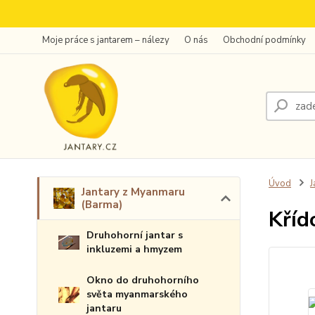
Moje práce s jantarem – nálezy
O nás
Obchodní podmínky
Úvod
J
Jantary z Myanmaru
(Barma)
Kříd
Druhohorní jantar s
inkluzemi a hmyzem
Okno do druhohorního
světa myanmarského
jantaru