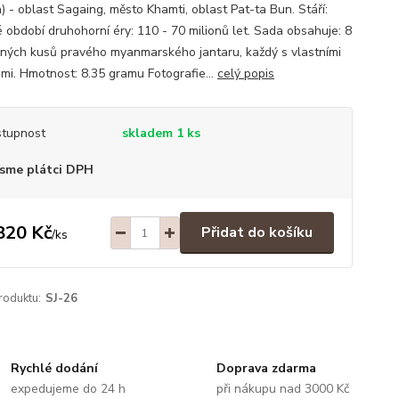
) - oblast Sagaing, město Khamti, oblast Pat-ta Bun. Stáří:
é období druhohorní éry: 110 - 70 milionů let. Sada obsahuje: 8
čných kusů pravého myanmarského jantaru, každý s vlastními
emi. Hmotnost: 8.35 gramu Fotografie...
celý popis
tupnost
skladem 1 ks
sme plátci DPH
820 Kč
Přidat do košíku
/
ks
roduktu:
SJ-26
Rychlé dodání
Doprava zdarma
expedujeme do 24 h
při nákupu nad 3000 Kč