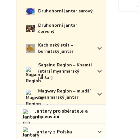
Druhohorní jantar surový
Druhohorní jantar
červený
Kachinský stát –
burmitský jantar
Sagaing Region – Khamti
(starší myanmarský
jantar)
Magway Region – mladší
myanmarský jantar
Jantary pro sběratele a
objevování
Jantary z Polska