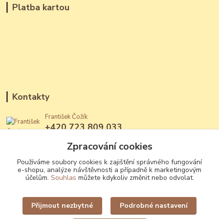
Platba kartou
Kontakty
František Čožík
+420 723 809 033
(Po - Ne, 12 - 22 hod.)
Zpracování cookies
jantary@jantary.cz
Používáme soubory cookies k zajištění správného fungování
e-shopu, analýze návštěvnosti a případně k marketingovým
účelům.
Souhlas
můžete kdykoliv změnit nebo odvolat.
Přijmout nezbytné
Podrobné nastavení