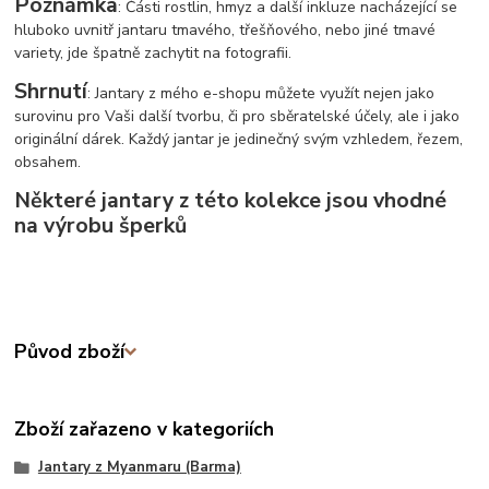
Poznámka
: Části rostlin, hmyz a další inkluze nacházející se
hluboko uvnitř jantaru tmavého, třešňového, nebo jiné tmavé
variety, jde špatně zachytit na fotografii.
Shrnutí
: Jantary z mého e-shopu můžete využít nejen jako
surovinu pro Vaši další tvorbu, či pro sběratelské účely, ale i jako
originální dárek. Každý jantar je jedinečný svým vzhledem, řezem,
obsahem.
Některé jantary z této kolekce jsou vhodné
na výrobu šperků
Původ zboží
Zboží zařazeno v kategoriích
Jantary z Myanmaru (Barma)