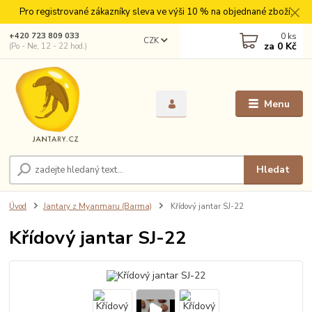
Pro registrované zákazníky sleva ve výši 10 % na objednané zboží.
0
ks
+420 723 809 033
CZK
za
0 Kč
(Po - Ne, 12 - 22 hod.)
Menu
Hledat
Úvod
Jantary z Myanmaru (Barma)
Křídový jantar SJ-22
Křídový jantar SJ-22