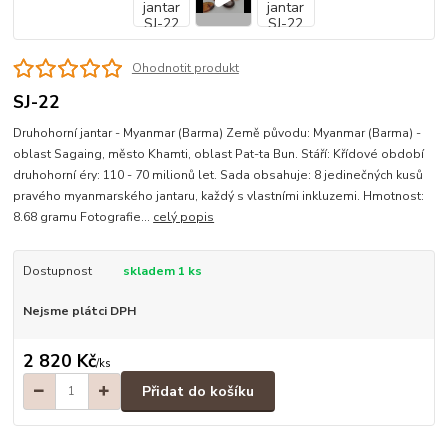
Ohodnotit produkt
SJ-22
Druhohorní jantar - Myanmar (Barma) Země původu: Myanmar (Barma) -
oblast Sagaing, město Khamti, oblast Pat-ta Bun. Stáří: Křídové období
druhohorní éry: 110 - 70 milionů let. Sada obsahuje: 8 jedinečných kusů
pravého myanmarského jantaru, každý s vlastními inkluzemi. Hmotnost:
8.68 gramu Fotografie...
celý popis
Dostupnost
skladem 1 ks
Nejsme plátci DPH
2 820 Kč
/
ks
Přidat do košíku