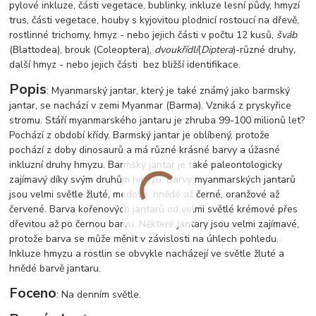
pylové inkluze, části vegetace, bublinky, inkluze lesní půdy, hmyzí
trus, části vegetace, houby s kyjovitou plodnicí rostoucí na dřevě,
rostlinné trichomy, hmyz - nebo jejich části v počtu 12 kusů,
šváb
(Blattodea), brouk (Coleoptera),
dvoukřídlí
(
Diptera
)-různé druhy
,
další hmyz - nebo jejich části bez bližší identifikace.
Popis
: Myanmarský jantar, který je také známý jako barmský
jantar, se nachází v zemi Myanmar (Barma). Vzniká z pryskyřice
stromu. Stáří myanmarského jantaru je zhruba 99-100 milionů let?
Pochází z období křídy. Barmský jantar je oblíbený, protože
pochází z doby dinosaurů a má různé krásné barvy a úžasné
inkluzní druhy hmyzu. Barmský jantar je také paleontologicky
zajímavý díky svým druhům hmyzu. Barvy myanmarských jantarů
jsou velmi světle žluté, medové, hnědé až černé, oranžové až
červené. Barva kořenových jantarů od velmi světlé krémové přes
dřevitou až po černou barvu. Některé jantary jsou velmi zajímavé,
protože barva se může měnit v závislosti na úhlech pohledu.
Inkluze hmyzu a rostlin se obvykle nacházejí ve světle žluté a
hnědé barvě jantaru.
Foceno
: Na denním světle.