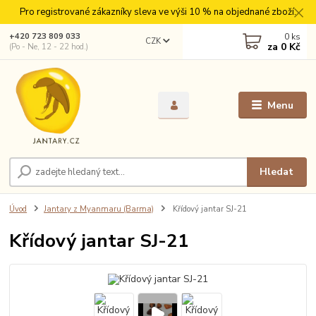
Pro registrované zákazníky sleva ve výši 10 % na objednané zboží.
0
ks
+420 723 809 033
CZK
za
0 Kč
(Po - Ne, 12 - 22 hod.)
Menu
Hledat
Úvod
Jantary z Myanmaru (Barma)
Křídový jantar SJ-21
Křídový jantar SJ-21