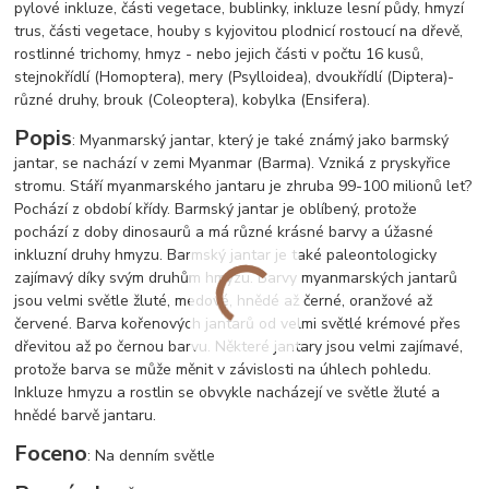
pylové inkluze, části vegetace, bublinky, inkluze lesní půdy, hmyzí
trus, části vegetace, houby s kyjovitou plodnicí rostoucí na dřevě,
rostlinné trichomy, hmyz - nebo jejich části v počtu 16 kusů,
stejnokřídlí (Homoptera), mery (Psylloidea), dvoukřídlí (Diptera)-
různé druhy, brouk (Coleoptera), kobylka (Ensifera).
Popis
: Myanmarský jantar, který je také známý jako barmský
jantar, se nachází v zemi Myanmar (Barma). Vzniká z pryskyřice
stromu. Stáří myanmarského jantaru je zhruba 99-100 milionů let?
Pochází z období křídy. Barmský jantar je oblíbený, protože
pochází z doby dinosaurů a má různé krásné barvy a úžasné
inkluzní druhy hmyzu. Barmský jantar je také paleontologicky
zajímavý díky svým druhům hmyzu. Barvy myanmarských jantarů
jsou velmi světle žluté, medové, hnědé až černé, oranžové až
červené. Barva kořenových jantarů od velmi světlé krémové přes
dřevitou až po černou barvu. Některé jantary jsou velmi zajímavé,
protože barva se může měnit v závislosti na úhlech pohledu.
Inkluze hmyzu a rostlin se obvykle nacházejí ve světle žluté a
hnědé barvě jantaru.
Foceno
: Na denním světle