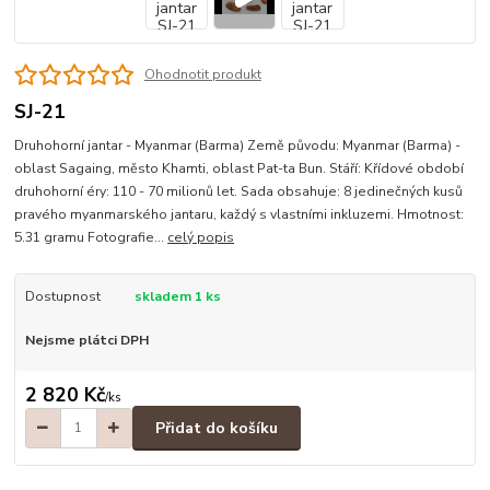
Ohodnotit produkt
SJ-21
Druhohorní jantar - Myanmar (Barma) Země původu: Myanmar (Barma) -
oblast Sagaing, město Khamti, oblast Pat-ta Bun. Stáří: Křídové období
druhohorní éry: 110 - 70 milionů let. Sada obsahuje: 8 jedinečných kusů
pravého myanmarského jantaru, každý s vlastními inkluzemi. Hmotnost:
5.31 gramu Fotografie...
celý popis
Dostupnost
skladem 1 ks
Nejsme plátci DPH
2 820 Kč
/
ks
Přidat do košíku