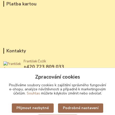
Platba kartou
Kontakty
František Čožík
+420 723 809 033
(Po - Ne, 12 - 22 hod.)
Zpracování cookies
jantary@jantary.cz
Používáme soubory cookies k zajištění správného fungování
e-shopu, analýze návštěvnosti a případně k marketingovým
účelům.
Souhlas
můžete kdykoliv změnit nebo odvolat.
Přijmout nezbytné
Podrobné nastavení