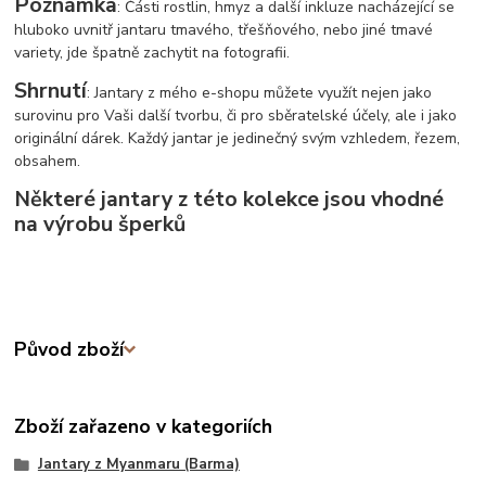
Poznámka
: Části rostlin, hmyz a další inkluze nacházející se
hluboko uvnitř jantaru tmavého, třešňového, nebo jiné tmavé
variety, jde špatně zachytit na fotografii.
Shrnutí
: Jantary z mého e-shopu můžete využít nejen jako
surovinu pro Vaši další tvorbu, či pro sběratelské účely, ale i jako
originální dárek. Každý jantar je jedinečný svým vzhledem, řezem,
obsahem.
Některé jantary z této kolekce jsou vhodné
na výrobu šperků
Původ zboží
Zboží zařazeno v kategoriích
Jantary z Myanmaru (Barma)