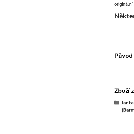
origináln
Někter
Původ 
Zboží 
Janta
(Bar