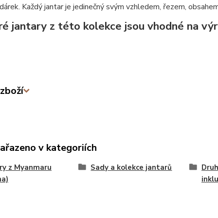
í dárek. Každý jantar je jedinečný svým vzhledem, řezem, obsahem
é jantary z této kolekce jsou vhodné na vý
zboží
zařazeno v kategoriích
ry z Myanmaru
Sady a kolekce jantarů
Druh
ma)
inkl