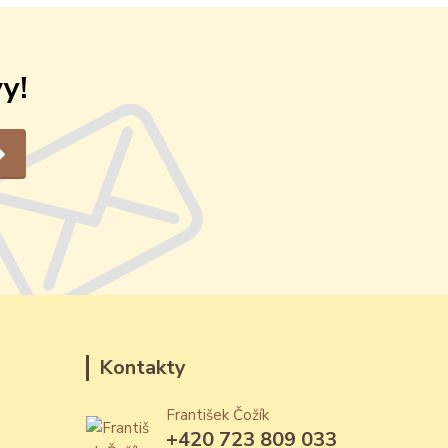
y!
Kontakty
František Čožík
+420 723 809 033