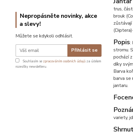
Jantar
trus, čás
Nepropásněte novinky, akce
brouk (C
a slevy!
zůstávají
(Diptera)-
Můžete se kdykoli odhlásit.
Popis
:
stromu. S
Přihlásit se
pochází z
Souhlasím se
zpracováním osobních údajů
za účelem
díky svým
rozesílky newsletteru.
Barva koř
barva se 
jantaru.
Focen
Pozná
variety, j
Shrnut