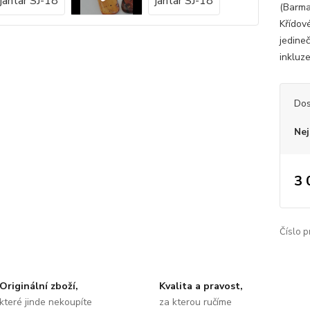
(Barma
Křídov
jedine
inkluz
Dos
Nej
3 
Číslo p
Originální zboží,
Kvalita a pravost,
které jinde nekoupíte
za kterou ručíme