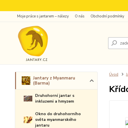
Moje práce s jantarem – nálezy
O nás
Obchodní podmínky
Úvod
J
Jantary z Myanmaru
(Barma)
Kříd
Druhohorní jantar s
inkluzemi a hmyzem
Okno do druhohorního
světa myanmarského
jantaru