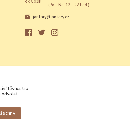
(Po - Ne, 12 - 22 hod.)
jantary@jantary.cz
návštěvnosti a
 odvolat.
Vytvořeno na
Eshop-rychle.cz
všechny