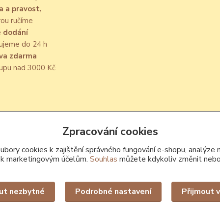
a a pravost,
rou ručíme
é dodání
ujeme do 24 h
va zdarma
kupu nad 3000 Kč
Upravit sběr cookies.
Zpracování cookies
bory cookies k zajištění správného fungování e-shopu, analýze 
 k marketingovým účelům.
Souhlas
můžete kdykoliv změnit nebo
ut nezbytné
Podrobné nastavení
Přijmout 