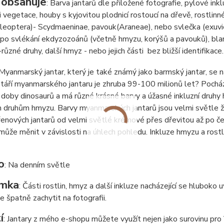
 obsahuje
: Barva jantarů dle přiložené fotografie, pylové inkl
ti vegetace, houby s kyjovitou plodnicí rostoucí na dřevě, rostlinn
oleoptera)- Scydmaeninae, pavouk
(Araneae), nebo svlečka (exuvi
 po svlékání ekdyzozoánů (včetně hmyzu, korýšů a pavouků), blan
různé druhy, další hmyz - nebo jejich části bez bližší identifikace.
 Myanmarský jantar, který je také známý jako barmský jantar, se 
táří myanmarského jantaru je zhruba 99-100 milionů let? Pochází
 doby dinosaurů a má různé krásné barvy a úžasné inkluzní druhy
 druhům hmyzu. Barvy myanmarských jantarů jsou velmi světle ž
enových jantarů od velmi světlé krémové přes dřevitou až po čer
může měnit v závislosti na úhlech pohledu. Inkluze hmyzu a rostl
o
: Na denním světle
mka
: Části rostlin, hmyz a další inkluze nacházející se hluboko
de špatně zachytit na fotografii.
í
: Jantary z mého e-shopu můžete využít nejen jako surovinu pro Va