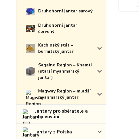
Druhohorní jantar surový
Druhohorní jantar
červený
Kachinský stát –
burmitský jantar
Sagaing Region – Khamti
(starší myanmarský
jantar)
Magway Region – mladší
myanmarský jantar
Jantary pro sběratele a
objevování
Jantary z Polska