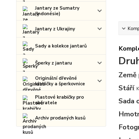
Jantary ze Sumatry
(Indonésie)
Kompl
Jantary z Ukrajiny
Sady a kolekce jantarů
Komple
Druh
Šperky z jantaru
Země 
Originální dřevěné
krabičky a šperkovnice
Stáří
: 
Plastové krabičky pro
Sada 
sběratele
Hmot
Archiv prodaných kusů
Fotogr