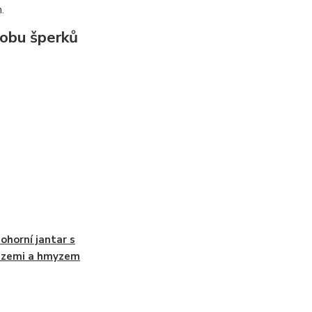
.
robu šperků
ohorní jantar s
uzemi a hmyzem