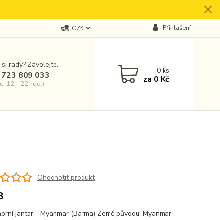
.
Přihlášení
CZK
 si rady? Zavolejte.
0
ks
 723 809 033
za
0 Kč
e, 12 - 22 hod.)
Ohodnotit produkt
8
orní jantar - Myanmar (Barma) Země původu: Myanmar