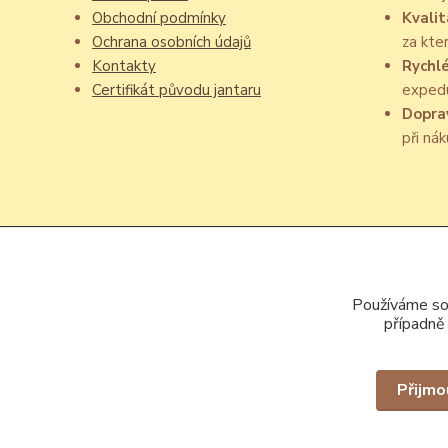
Obchodní podmínky
Kvalit
Ochrana osobních údajů
za kte
Kontakty
Rychl
Certifikát původu jantaru
exped
Dopra
při ná
Používáme sou
případně
Přijmo