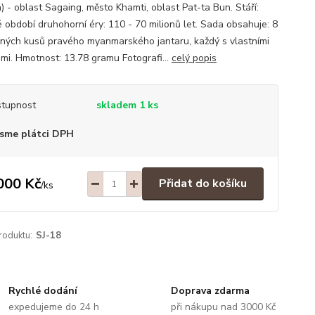
) - oblast Sagaing, město Khamti, oblast Pat-ta Bun. Stáří:
é období druhohorní éry: 110 - 70 milionů let. Sada obsahuje: 8
čných kusů pravého myanmarského jantaru, každý s vlastními
emi. Hmotnost: 13.78 gramu Fotografi...
celý popis
tupnost
skladem 1 ks
sme plátci DPH
000 Kč
Přidat do košíku
/
ks
roduktu:
SJ-18
Rychlé dodání
Doprava zdarma
expedujeme do 24 h
při nákupu nad 3000 Kč