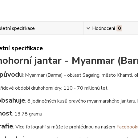
etní specifikace
Hodnocení
0
tní specifikace
ohorní jantar - Myanmar (Ba
původu
: Myanmar (Barma) - oblast Sagaing, město Khamti, o
Křídové období druhohorní éry: 110 - 70 milionů let.
obsahuje
: 8 jedinečných kusů pravého myanmarského jantaru, k
nost
: 13.78 gramu
afie
: Více fotografií si můžete prohlédnou na našem
Facebook