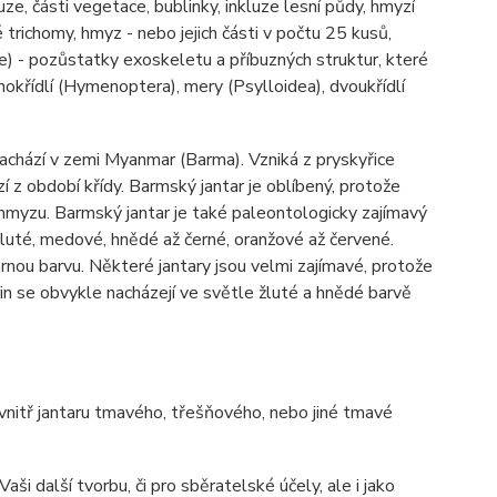
uze, části vegetace, bublinky, inkluze lesní půdy, hmyzí
é trichomy, hmyz - nebo jejich části v počtu 25 kusů,
e) - pozůstatky exoskeletu a příbuzných struktur, které
okřídlí (Hymenoptera), mery (Psylloidea), dvoukřídlí
nachází v zemi Myanmar (Barma). Vzniká z pryskyřice
 z období křídy. Barmský jantar je oblíbený, protože
 hmyzu. Barmský jantar je také paleontologicky zajímavý
luté, medové, hnědé až černé, oranžové až červené.
nou barvu. Některé jantary jsou velmi zajímavé, protože
in se obvykle nacházejí ve světle žluté a hnědé barvě
 uvnitř jantaru tmavého, třešňového, nebo jiné tmavé
ši další tvorbu, či pro sběratelské účely, ale i jako