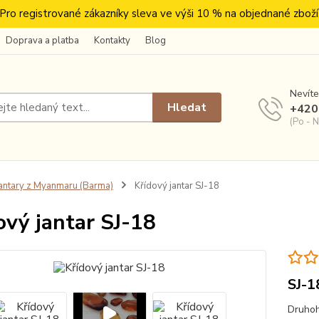
Pro registrované zákazníky sleva ve výši 10 % na objednané zboží
Doprava a platba
Kontakty
Blog
Nevíte
Hledat
+420
(Po - N
antary z Myanmaru (Barma)
Křídový jantar SJ-18
ový jantar SJ-18
SJ-1
Druhoh