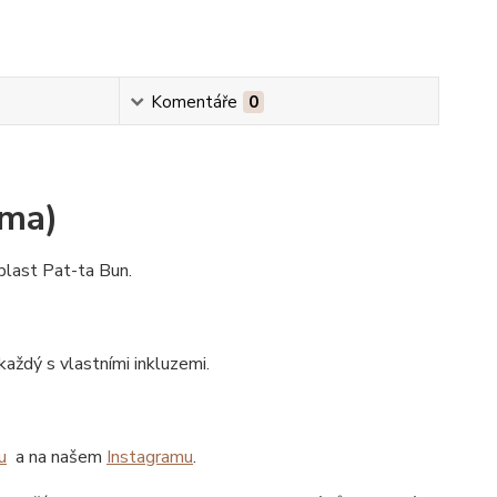
Komentáře
0
rma)
blast Pat-ta Bun.
aždý s vlastními inkluzemi.
u
a na našem
Instagramu
.