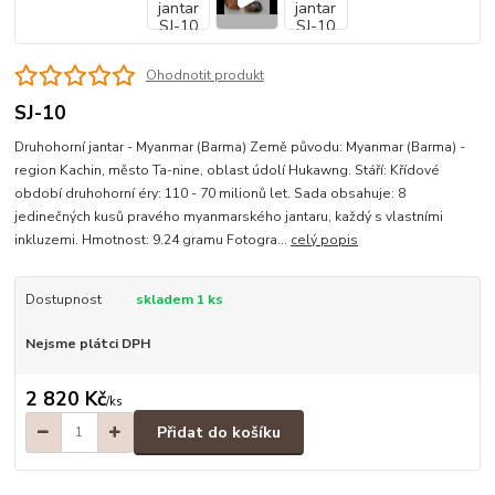
Ohodnotit produkt
SJ-10
Druhohorní jantar - Myanmar (Barma) Země původu: Myanmar (Barma) -
region Kachin, město Ta-nine, oblast údolí Hukawng. Stáří: Křídové
období druhohorní éry: 110 - 70 milionů let. Sada obsahuje: 8
jedinečných kusů pravého myanmarského jantaru, každý s vlastními
inkluzemi. Hmotnost: 9.24 gramu Fotogra...
celý popis
Dostupnost
skladem 1 ks
Nejsme plátci DPH
2 820 Kč
/
ks
Přidat do košíku