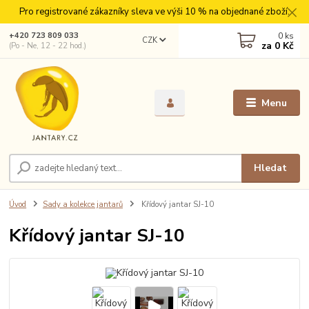
Pro registrované zákazníky sleva ve výši 10 % na objednané zboží.
0
ks
+420 723 809 033
CZK
za
0 Kč
(Po - Ne, 12 - 22 hod.)
Menu
Hledat
Úvod
Sady a kolekce jantarů
Křídový jantar SJ-10
Křídový jantar SJ-10