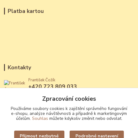
Platba kartou
Kontakty
František Čožík
+420 723 809 033
(Po - Ne, 12 - 22 hod.)
Zpracování cookies
jantary@jantary.cz
Používáme soubory cookies k zajištění správného fungování
e-shopu, analýze návštěvnosti a případně k marketingovým
účelům.
Souhlas
můžete kdykoliv změnit nebo odvolat.
Přijmout nezbytné
Podrobné nastavení