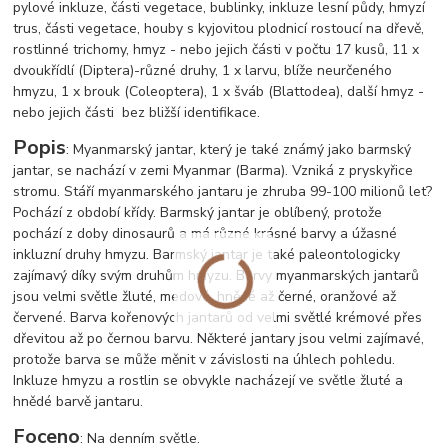
pylové inkluze, části vegetace, bublinky, inkluze lesní půdy, hmyzí
trus, části vegetace, houby s kyjovitou plodnicí rostoucí na dřevě,
rostlinné trichomy, hmyz - nebo jejich části v počtu 17 kusů, 11 x
dvoukřídlí (Diptera)-různé druhy, 1 x larvu, blíže neurčeného
hmyzu, 1 x brouk (Coleoptera), 1 x šváb (Blattodea), další hmyz -
nebo jejich části bez bližší identifikace.
Popis
: Myanmarský jantar, který je také známý jako barmský
jantar, se nachází v zemi Myanmar (Barma). Vzniká z pryskyřice
stromu. Stáří myanmarského jantaru je zhruba 99-100 milionů let?
Pochází z období křídy. Barmský jantar je oblíbený, protože
pochází z doby dinosaurů a má různé krásné barvy a úžasné
inkluzní druhy hmyzu. Barmský jantar je také paleontologicky
zajímavý díky svým druhům hmyzu. Barvy myanmarských jantarů
jsou velmi světle žluté, medové, hnědé až černé, oranžové až
červené. Barva kořenových jantarů od velmi světlé krémové přes
dřevitou až po černou barvu. Některé jantary jsou velmi zajímavé,
protože barva se může měnit v závislosti na úhlech pohledu.
Inkluze hmyzu a rostlin se obvykle nacházejí ve světle žluté a
hnědé barvě jantaru.
Foceno
: Na denním světle.