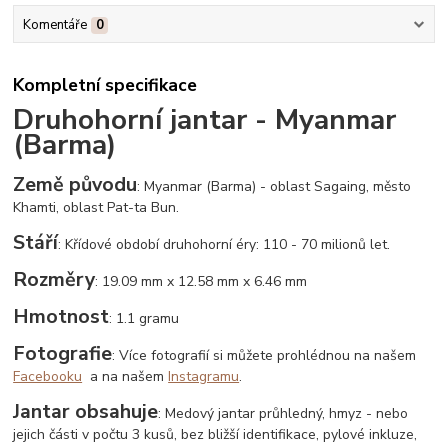
Komentáře
0
Kompletní specifikace
Druhohorní jantar - Myanmar
(Barma)
Země původu
: Myanmar (Barma) - oblast Sagaing, město
Khamti, oblast Pat-ta Bun.
Stáří
: Křídové období druhohorní éry: 110 - 70 milionů let.
Rozměry
: 19.09 mm x 12.58 mm x 6.46 mm
Hmotnost
: 1.1 gramu
Fotografie
: Více fotografií si můžete prohlédnou na našem
Facebooku
a na našem
Instagramu
.
Jantar obsahuje
: Medový jantar průhledný, hmyz - nebo
jejich části v počtu 3 kusů, bez bližší identifikace, pylové inkluze,