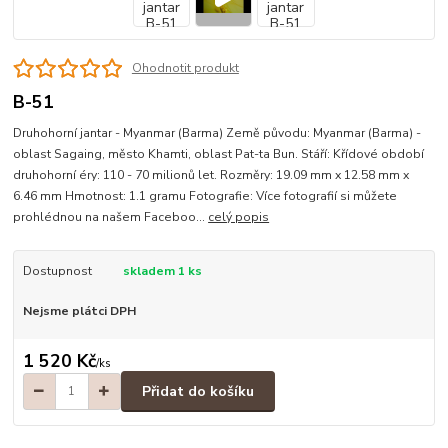
Ohodnotit produkt
B-51
Druhohorní jantar - Myanmar (Barma) Země původu: Myanmar (Barma) -
oblast Sagaing, město Khamti, oblast Pat-ta Bun. Stáří: Křídové období
druhohorní éry: 110 - 70 milionů let. Rozměry: 19.09 mm x 12.58 mm x
6.46 mm Hmotnost: 1.1 gramu Fotografie: Více fotografií si můžete
prohlédnou na našem Faceboo...
celý popis
Dostupnost
skladem 1 ks
Nejsme plátci DPH
1 520 Kč
/
ks
Přidat do košíku