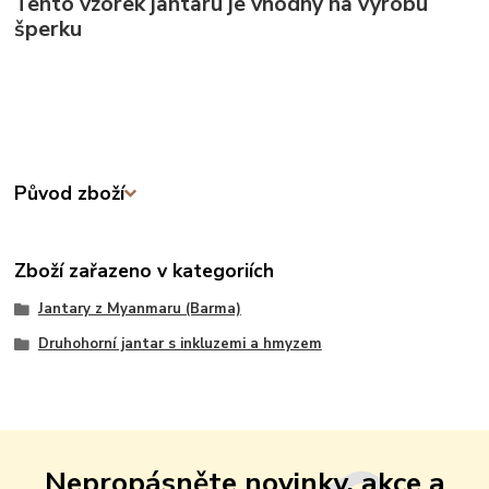
Tento vzorek jantaru je vhodný na výrobu
šperku
Původ zboží
Zboží zařazeno v kategoriích
Jantary z Myanmaru (Barma)
Druhohorní jantar s inkluzemi a hmyzem
Nepropásněte novinky, akce a