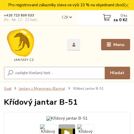
Pro registrované zákazníky sleva ve výši 10 % na objednané zboží.
0
ks
+420 723 809 033
CZK
za
0 Kč
(Po - Ne, 12 - 22 hod.)
Menu
Hledat
Úvod
Jantary z Myanmaru (Barma)
Křídový jantar B-51
Křídový jantar B-51