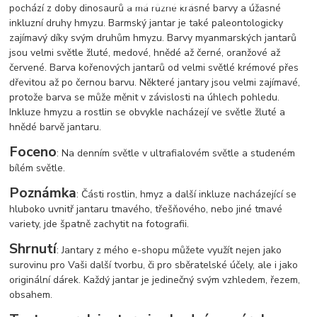
pochází z doby dinosaurů a má různé krásné barvy a úžasné
inkluzní druhy hmyzu. Barmský jantar je také paleontologicky
zajímavý díky svým druhům hmyzu. Barvy myanmarských jantarů
jsou velmi světle žluté, medové, hnědé až černé, oranžové až
červené. Barva kořenových jantarů od velmi světlé krémové přes
dřevitou až po černou barvu. Některé jantary jsou velmi zajímavé,
protože barva se může měnit v závislosti na úhlech pohledu.
Inkluze hmyzu a rostlin se obvykle nacházejí ve světle žluté a
hnědé barvě jantaru.
Foceno
: Na denním světle v ultrafialovém světle a studeném
bílém světle.
Poznámka
: Části rostlin, hmyz a další inkluze nacházející se
hluboko uvnitř jantaru tmavého, třešňového, nebo jiné tmavé
variety, jde špatně zachytit na fotografii.
Shrnutí
: Jantary z mého e-shopu můžete využít nejen jako
surovinu pro Vaši další tvorbu, či pro sběratelské účely, ale i jako
originální dárek. Každý jantar je jedinečný svým vzhledem, řezem,
obsahem.