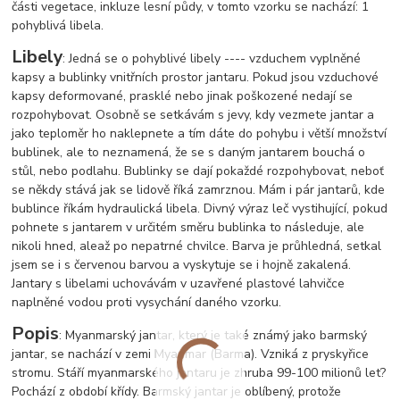
části vegetace, inkluze lesní půdy, v tomto vzorku se nachází: 1
pohyblivá libela.
Libely
: Jedná se o pohyblivé libely ---- vzduchem vyplněné
kapsy a bublinky vnitřních prostor jantaru. Pokud jsou vzduchové
kapsy deformované, prasklé nebo jinak poškozené nedají se
rozpohybovat. Osobně se setkávám s jevy, kdy vezmete jantar a
jako teploměr ho naklepnete a tím dáte do pohybu i větší množství
bublinek, ale to neznamená, že se s daným jantarem bouchá o
stůl, nebo podlahu. Bublinky se dají pokaždé rozpohybovat, neboť
se někdy stává jak se lidově říká zamrznou. Mám i pár jantarů, kde
bublince říkám hydraulická libela. Divný výraz leč vystihující, pokud
pohnete s jantarem v určitém směru bublinka to následuje, ale
nikoli hned, ale
až po nepatrné chvilce. Barva je průhledná, setkal
jsem se i s červenou barvou a vyskytuje se i hojně zakalená.
Jantary s libelami uchovávám v uzavřené plastové lahvičce
naplněné vodou proti vysychání daného vzorku.
Popis
: Myanmarský jantar, který je také známý jako barmský
jantar, se nachází v zemi Myanmar (Barma). Vzniká z pryskyřice
stromu. Stáří myanmarského jantaru je zhruba 99-100 milionů let?
Pochází z období křídy. Barmský jantar je oblíbený, protože