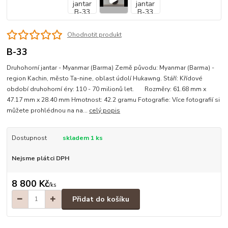
Ohodnotit produkt
B-33
Druhohorní jantar - Myanmar (Barma) Země původu: Myanmar (Barma) -
region Kachin, město Ta-nine, oblast údolí Hukawng. Stáří: Křídové
období druhohorní éry: 110 - 70 milionů let. Rozměry: 61.68 mm x
47.17 mm x 28.40 mm Hmotnost: 42.2 gramu Fotografie: Více fotografií si
můžete prohlédnou na na...
celý popis
Dostupnost
skladem 1 ks
Nejsme plátci DPH
8 800 Kč
/
ks
Přidat do košíku