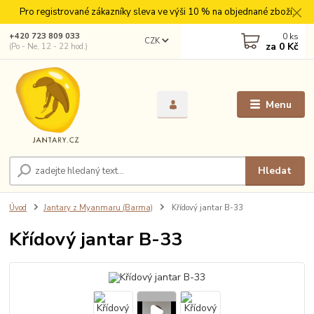
Pro registrované zákazníky sleva ve výši 10 % na objednané zboží.
0
ks
+420 723 809 033
CZK
za
0 Kč
(Po - Ne, 12 - 22 hod.)
Menu
Hledat
Úvod
Jantary z Myanmaru (Barma)
Křídový jantar B-33
Křídový jantar B-33