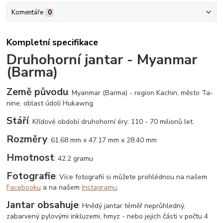
Komentáře
0
Kompletní specifikace
Druhohorní jantar - Myanmar
(Barma)
Země původu
: Myanmar (Barma) - region Kachin, město Ta-
nine, oblast údolí Hukawng.
Stáří
: Křídové období druhohorní éry: 110 - 70 milionů let.
Rozměry
: 61.68 mm x 47.17 mm x 28.40 mm
Hmotnost
: 42.2 gramu
Fotografie
: Více fotografií si můžete prohlédnou na našem
Facebooku
a na našem
Instagramu
.
Jantar obsahuje
: Hnědý jantar téměř neprůhledný,
zabarvený pylovými inkluzemi, hmyz - nebo jejich části v počtu 4