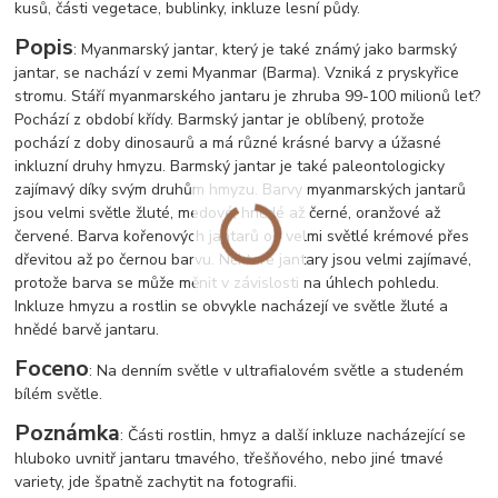
kusů, části vegetace, bublinky, inkluze lesní půdy.
Popis
: Myanmarský jantar, který je také známý jako barmský
jantar, se nachází v zemi Myanmar (Barma). Vzniká z pryskyřice
stromu. Stáří myanmarského jantaru je zhruba 99-100 milionů let?
Pochází z období křídy. Barmský jantar je oblíbený, protože
pochází z doby dinosaurů a má různé krásné barvy a úžasné
inkluzní druhy hmyzu. Barmský jantar je také paleontologicky
zajímavý díky svým druhům hmyzu. Barvy myanmarských jantarů
jsou velmi světle žluté, medové, hnědé až černé, oranžové až
červené. Barva kořenových jantarů od velmi světlé krémové přes
dřevitou až po černou barvu. Některé jantary jsou velmi zajímavé,
protože barva se může měnit v závislosti na úhlech pohledu.
Inkluze hmyzu a rostlin se obvykle nacházejí ve světle žluté a
hnědé barvě jantaru.
Foceno
: Na denním světle v ultrafialovém světle a studeném
bílém světle.
Poznámka
: Části rostlin, hmyz a další inkluze nacházející se
hluboko uvnitř jantaru tmavého, třešňového, nebo jiné tmavé
variety, jde špatně zachytit na fotografii.