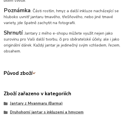
bílém světle.
Poznámka
: Části rostlin, hmyz a další inkluze nacházející se
hluboko uvnitř jantaru tmavého, třešňového, nebo jiné tmavé
variety, jde špatně zachytit na fotografii.
Shrnutí
: Jantary z mého e-shopu můžete využít nejen jako
surovinu pro Vaši další tvorbu, či pro sběratelské účely, ale i jako
originální dárek. Každý jantar je jedinečný svým vzhledem, řezem,
obsahem.
Původ zboží
Zboží zařazeno v kategoriích
Jantary z Myanmaru (Barma)
Druhohorní jantar s inkluzemi a hmyzem