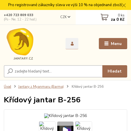
Pro registrované zákazníky sleva ve výši 10 % na objednané zboží.
0
ks
+420 723 809 033
CZK
za
0 Kč
(Po - Ne, 12 - 22 hod.)
Menu
Hledat
Úvod
Jantary z Myanmaru (Barma)
Křídový jantar B-256
Křídový jantar B-256