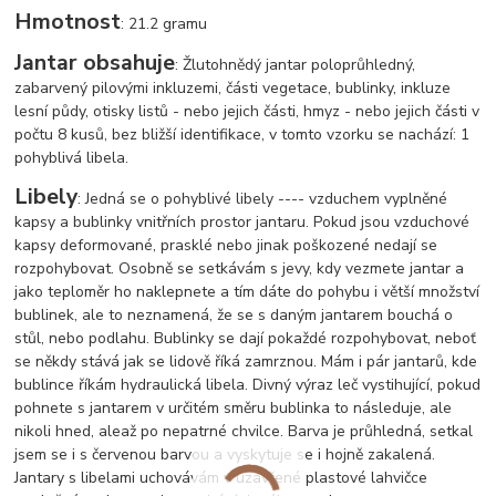
Hmotnost
: 21.2 gramu
Jantar obsahuje
: Žlutohnědý jantar poloprůhledný,
zabarvený pilovými inkluzemi, části vegetace, bublinky, inkluze
lesní půdy, otisky listů - nebo jejich části, hmyz - nebo jejich části v
počtu 8 kusů, bez bližší identifikace, v tomto vzorku se nachází: 1
pohyblivá libela.
Libely
: Jedná se o pohyblivé libely ---- vzduchem vyplněné
kapsy a bublinky vnitřních prostor jantaru. Pokud jsou vzduchové
kapsy deformované, prasklé nebo jinak poškozené nedají se
rozpohybovat. Osobně se setkávám s jevy, kdy vezmete jantar a
jako teploměr ho naklepnete a tím dáte do pohybu i větší množství
bublinek, ale to neznamená, že se s daným jantarem bouchá o
stůl, nebo podlahu. Bublinky se dají pokaždé rozpohybovat, neboť
se někdy stává jak se lidově říká zamrznou. Mám i pár jantarů, kde
bublince říkám hydraulická libela. Divný výraz leč vystihující, pokud
pohnete s jantarem v určitém směru bublinka to následuje, ale
nikoli hned, ale
až po nepatrné chvilce. Barva je průhledná, setkal
jsem se i s červenou barvou a vyskytuje se i hojně zakalená.
Jantary s libelami uchovávám v uzavřené plastové lahvičce