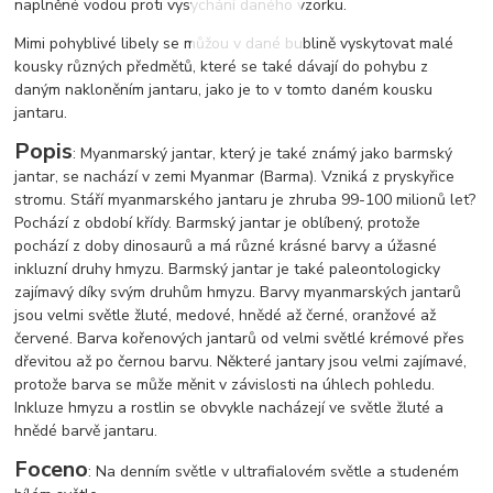
naplněné vodou proti vysychání daného vzorku.
Mimi pohyblivé libely se můžou v dané bublině vyskytovat malé
kousky různých předmětů, které se také dávají do pohybu z
daným nakloněním jantaru, jako je to v tomto daném kousku
jantaru.
Popis
: Myanmarský jantar, který je také známý jako barmský
jantar, se nachází v zemi Myanmar (Barma). Vzniká z pryskyřice
stromu. Stáří myanmarského jantaru je zhruba 99-100 milionů let?
Pochází z období křídy. Barmský jantar je oblíbený, protože
pochází z doby dinosaurů a má různé krásné barvy a úžasné
inkluzní druhy hmyzu. Barmský jantar je také paleontologicky
zajímavý díky svým druhům hmyzu. Barvy myanmarských jantarů
jsou velmi světle žluté, medové, hnědé až černé, oranžové až
červené. Barva kořenových jantarů od velmi světlé krémové přes
dřevitou až po černou barvu. Některé jantary jsou velmi zajímavé,
protože barva se může měnit v závislosti na úhlech pohledu.
Inkluze hmyzu a rostlin se obvykle nacházejí ve světle žluté a
hnědé barvě jantaru.
Foceno
: Na denním světle v ultrafialovém světle a studeném