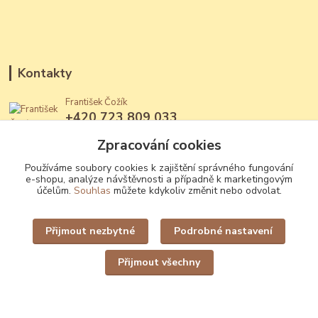
Kontakty
František Čožík
+420 723 809 033
(Po - Ne, 12 - 22 hod.)
Zpracování cookies
jantary@jantary.cz
Používáme soubory cookies k zajištění správného fungování
e-shopu, analýze návštěvnosti a případně k marketingovým
účelům.
Souhlas
můžete kdykoliv změnit nebo odvolat.
Přijmout nezbytné
Podrobné nastavení
Upravit sběr cookies.
Přijmout všechny
Vytvořeno na
Eshop-rychle.cz