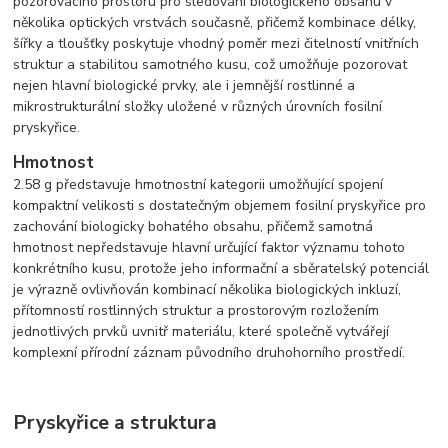
pozorovacího prostoru pro sledování biologického obsahu v
několika optických vrstvách současně, přičemž kombinace délky,
šířky a tloušťky poskytuje vhodný poměr mezi čitelností vnitřních
struktur a stabilitou samotného kusu, což umožňuje pozorovat
nejen hlavní biologické prvky, ale i jemnější rostlinné a
mikrostrukturální složky uložené v různých úrovních fosilní
pryskyřice.
Hmotnost
2.58 g představuje hmotnostní kategorii umožňující spojení
kompaktní velikosti s dostatečným objemem fosilní pryskyřice pro
zachování biologicky bohatého obsahu, přičemž samotná
hmotnost nepředstavuje hlavní určující faktor významu tohoto
konkrétního kusu, protože jeho informační a sběratelský potenciál
je výrazně ovlivňován kombinací několika biologických inkluzí,
přítomností rostlinných struktur a prostorovým rozložením
jednotlivých prvků uvnitř materiálu, které společně vytvářejí
komplexní přírodní záznam původního druhohorního prostředí.
Pryskyřice a struktura