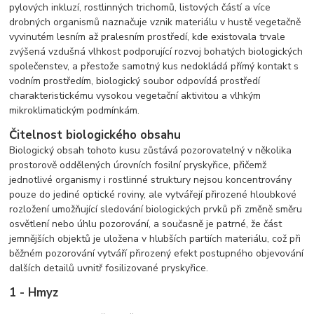
pylových inkluzí, rostlinných trichomů, listových částí a více
drobných organismů naznačuje vznik materiálu v hustě vegetačně
vyvinutém lesním až pralesním prostředí, kde existovala trvale
zvýšená vzdušná vlhkost podporující rozvoj bohatých biologických
společenstev, a přestože samotný kus nedokládá přímý kontakt s
vodním prostředím, biologický soubor odpovídá prostředí
charakteristickému vysokou vegetační aktivitou a vlhkým
mikroklimatickým podmínkám.
Čitelnost biologického obsahu
Biologický obsah tohoto kusu zůstává pozorovatelný v několika
prostorově oddělených úrovních fosilní pryskyřice, přičemž
jednotlivé organismy i rostlinné struktury nejsou koncentrovány
pouze do jediné optické roviny, ale vytvářejí přirozené hloubkové
rozložení umožňující sledování biologických prvků při změně směru
osvětlení nebo úhlu pozorování, a současně je patrné, že část
jemnějších objektů je uložena v hlubších partiích materiálu, což při
běžném pozorování vytváří přirozený efekt postupného objevování
dalších detailů uvnitř fosilizované pryskyřice.
1 - Hmyz