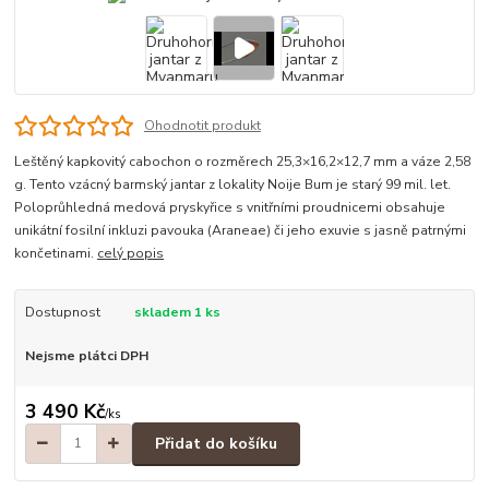
Ohodnotit produkt
Leštěný kapkovitý cabochon o rozměrech 25,3×16,2×12,7 mm a váze 2,58
g. Tento vzácný barmský jantar z lokality Noije Bum je starý 99 mil. let.
Poloprůhledná medová pryskyřice s vnitřními proudnicemi obsahuje
unikátní fosilní inkluzi pavouka (Araneae) či jeho exuvie s jasně patrnými
končetinami.
celý popis
Dostupnost
skladem 1 ks
Nejsme plátci DPH
3 490 Kč
/
ks
Přidat do košíku