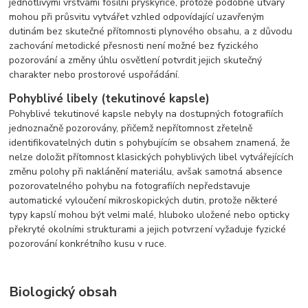
jednotlivými vrstvami fosilní pryskyřice, protože podobné útvary
mohou při průsvitu vytvářet vzhled odpovídající uzavřeným
dutinám bez skutečné přítomnosti plynového obsahu, a z důvodu
zachování metodické přesnosti není možné bez fyzického
pozorování a změny úhlu osvětlení potvrdit jejich skutečný
charakter nebo prostorové uspořádání.
Pohyblivé libely (tekutinové kapsle)
Pohyblivé tekutinové kapsle nebyly na dostupných fotografiích
jednoznačně pozorovány, přičemž nepřítomnost zřetelně
identifikovatelných dutin s pohybujícím se obsahem znamená, že
nelze doložit přítomnost klasických pohyblivých libel vytvářejících
změnu polohy při naklánění materiálu, avšak samotná absence
pozorovatelného pohybu na fotografiích nepředstavuje
automatické vyloučení mikroskopických dutin, protože některé
typy kapslí mohou být velmi malé, hluboko uložené nebo opticky
překryté okolními strukturami a jejich potvrzení vyžaduje fyzické
pozorování konkrétního kusu v ruce.
Biologický obsah