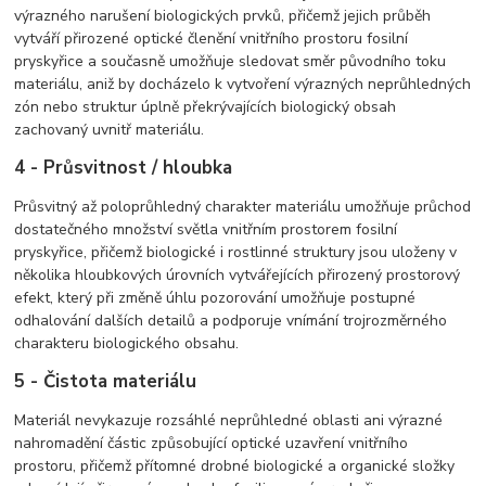
výrazného narušení biologických prvků, přičemž jejich průběh
vytváří přirozené optické členění vnitřního prostoru fosilní
pryskyřice a současně umožňuje sledovat směr původního toku
materiálu, aniž by docházelo k vytvoření výrazných neprůhledných
zón nebo struktur úplně překrývajících biologický obsah
zachovaný uvnitř materiálu.
4 - Průsvitnost / hloubka
Průsvitný až poloprůhledný charakter materiálu umožňuje průchod
dostatečného množství světla vnitřním prostorem fosilní
pryskyřice, přičemž biologické i rostlinné struktury jsou uloženy v
několika hloubkových úrovních vytvářejících přirozený prostorový
efekt, který při změně úhlu pozorování umožňuje postupné
odhalování dalších detailů a podporuje vnímání trojrozměrného
charakteru biologického obsahu.
5 - Čistota materiálu
Materiál nevykazuje rozsáhlé neprůhledné oblasti ani výrazné
nahromadění částic způsobující optické uzavření vnitřního
prostoru, přičemž přítomné drobné biologické a organické složky