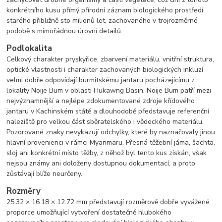
konkrétního kusu přímý přírodní záznam biologického prostředí
starého přibližně sto milionů let, zachovaného v trojrozměrné
podobě s mimořádnou úrovní detailů.
Podlokalita
Celkový charakter pryskyřice, zbarvení materiálu, vnitřní struktura,
optické vlastnosti i charakter zachovaných biologických inkluzí
velmi dobře odpovídají burmitskému jantaru pocházejícímu z
lokality Noije Bum v oblasti Hukawng Basin. Noije Bum patří mezi
nejvýznamnější a nejlépe zdokumentované zdroje křídového
jantaru v Kachinském státě a dlouhodobě představuje referenční
naleziště pro velkou část sběratelského i vědeckého materiálu.
Pozorované znaky nevykazují odchylky, které by naznačovaly jinou
hlavní provenienci v rámci Myanmaru. Přesná těžební jáma, šachta,
sloj ani konkrétní místo těžby, z něhož byl tento kus získán, však
nejsou známy ani doloženy dostupnou dokumentací, a proto
zůstávají blíže neurčeny.
Rozměry
25.32 × 16.18 × 12.72 mm představují rozměrově dobře vyvážené
proporce umožňující vytvoření dostatečně hlubokého