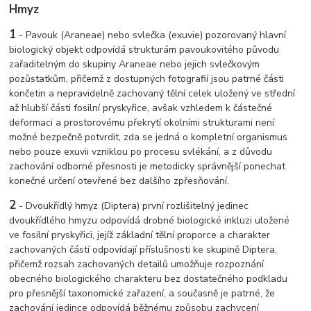
Hmyz
1
- Pavouk (Araneae) nebo svlečka (exuvie) pozorovaný hlavní
biologický objekt odpovídá strukturám pavoukovitého původu
zařaditelným do skupiny Araneae nebo jejich svlečkovým
pozůstatkům, přičemž z dostupných fotografií jsou patrné části
končetin a nepravidelně zachovaný tělní celek uložený ve střední
až hlubší části fosilní pryskyřice, avšak vzhledem k částečné
deformaci a prostorovému překrytí okolními strukturami není
možné bezpečně potvrdit, zda se jedná o kompletní organismus
nebo pouze exuvii vzniklou po procesu svlékání, a z důvodu
zachování odborné přesnosti je metodicky správnější ponechat
konečné určení otevřené bez dalšího zpřesňování.
2
- Dvoukřídlý hmyz (Diptera) první rozlišitelný jedinec
dvoukřídlého hmyzu odpovídá drobné biologické inkluzi uložené
ve fosilní pryskyřici, jejíž základní tělní proporce a charakter
zachovaných částí odpovídají příslušnosti ke skupině Diptera,
přičemž rozsah zachovaných detailů umožňuje rozpoznání
obecného biologického charakteru bez dostatečného podkladu
pro přesnější taxonomické zařazení, a současně je patrné, že
zachování jedince odpovídá běžnému způsobu zachycení