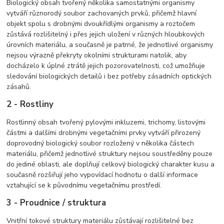
Biologický obsah tvořený několika samostatnými organismy
vytváří různorodý soubor zachovaných prvků, přičemž hlavní
objekt spolu s drobnými dvoukřídlými organismy a roztočem
zůstává rozlišitelný i přes jejich uložení v různých hloubkových
úrovních materiálu, a současně je patrné, že jednotlivé organismy
nejsou výrazně překryty okolními strukturami natolik, aby
docházelo k úplné ztrátě jejich pozorovatelnosti, což umožňuje
sledování biologických detailů i bez potřeby zásadních optických
zásahů.
2 - Rostliny
Rostlinný obsah tvořený pylovými inkluzemi, trichomy, listovými
částmi a dalšími drobnými vegetačními prvky vytváří přirozený
doprovodný biologický soubor rozložený v několika částech
materiálu, přičemž jednotlivé struktury nejsou soustředěny pouze
do jediné oblasti, ale doplňují celkový biologický charakter kusu a
současně rozšiřují jeho vypovídací hodnotu o další informace
vztahující se k původnímu vegetačnímu prostředí.
3 - Proudnice / struktura
Vnitřní tokové struktury materiálu zůstávají rozlišitelné bez