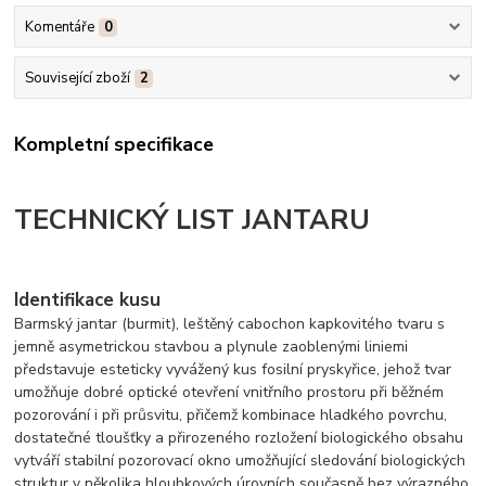
Komentáře
0
Související zboží
2
Kompletní specifikace
TECHNICKÝ LIST JANTARU
Identifikace kusu
Barmský jantar (burmit), leštěný cabochon kapkovitého tvaru s
jemně asymetrickou stavbou a plynule zaoblenými liniemi
představuje esteticky vyvážený kus fosilní pryskyřice, jehož tvar
umožňuje dobré optické otevření vnitřního prostoru při běžném
pozorování i při průsvitu, přičemž kombinace hladkého povrchu,
dostatečné tloušťky a přirozeného rozložení biologického obsahu
vytváří stabilní pozorovací okno umožňující sledování biologických
struktur v několika hloubkových úrovních současně bez výrazného