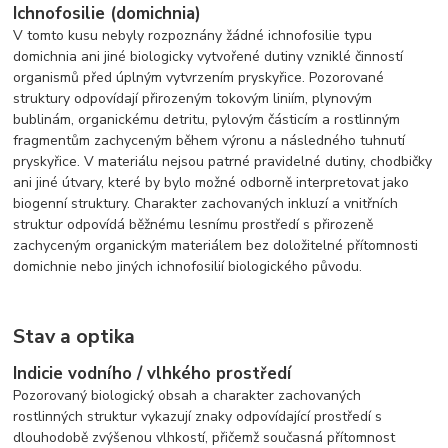
Ichnofosilie (domichnia)
V tomto kusu nebyly rozpoznány žádné ichnofosilie typu
domichnia ani jiné biologicky vytvořené dutiny vzniklé činností
organismů před úplným vytvrzením pryskyřice. Pozorované
struktury odpovídají přirozeným tokovým liniím, plynovým
bublinám, organickému detritu, pylovým částicím a rostlinným
fragmentům zachyceným během výronu a následného tuhnutí
pryskyřice. V materiálu nejsou patrné pravidelné dutiny, chodbičky
ani jiné útvary, které by bylo možné odborně interpretovat jako
biogenní struktury. Charakter zachovaných inkluzí a vnitřních
struktur odpovídá běžnému lesnímu prostředí s přirozeně
zachyceným organickým materiálem bez doložitelné přítomnosti
domichnie nebo jiných ichnofosilií biologického původu.
Stav a optika
Indicie vodního / vlhkého prostředí
Pozorovaný biologický obsah a charakter zachovaných
rostlinných struktur vykazují znaky odpovídající prostředí s
dlouhodobě zvýšenou vlhkostí, přičemž současná přítomnost