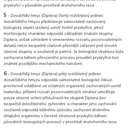
pryskyřicí v původním prostředí druhohorního lesa.
5
- Dvoukřídlý hmyz (Diptera) čtvrtý rozlišitelný jedinec
dvoukřídlého hmyzu představuje samostatně zachovaný
biologický objekt uložený uvnitř fosilní pryskyřice, jehož
morfologický charakter odpovídá základním znakům skupiny
Diptera, avšak vzhledem k omezenému rozsahu pozorovatelných
detailů nelze bezpečně stanovit přesnější zařazení pod úroveň
obecné skupiny, a současně je patrné, že biologická struktura byla
zachycena během přirozeného procesu proudění pryskyřice bez
známek pozdějšího mechanického narušení.
6
- Dvoukřídlý hmyz (Diptera) pátý rozlišitelný jedinec
dvoukřídlého hmyzu odpovídá samostatné biologické inkluzi
prostorově oddělené od ostatních organismů zachovaných uvnitř
materiálu, přičemž rozsah pozorovatelných struktur umožňuje
pouze obecné určení příslušnosti ke skupině Diptera bez
bezpečně doložitelného zpřesnění, a charakter jeho zachování
současně odpovídá běžnému způsobu zachycení drobného
létajícího organismu v čerstvé stromové pryskyřici během
původních biologických procesů v prostředí druhohorního lesa.