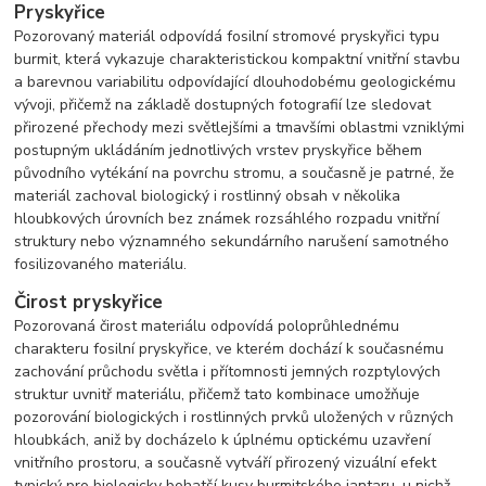
Pryskyřice
Pozorovaný materiál odpovídá fosilní stromové pryskyřici typu
burmit, která vykazuje charakteristickou kompaktní vnitřní stavbu
a barevnou variabilitu odpovídající dlouhodobému geologickému
vývoji, přičemž na základě dostupných fotografií lze sledovat
přirozené přechody mezi světlejšími a tmavšími oblastmi vzniklými
postupným ukládáním jednotlivých vrstev pryskyřice během
původního vytékání na povrchu stromu, a současně je patrné, že
materiál zachoval biologický i rostlinný obsah v několika
hloubkových úrovních bez známek rozsáhlého rozpadu vnitřní
struktury nebo významného sekundárního narušení samotného
fosilizovaného materiálu.
Čirost pryskyřice
Pozorovaná čirost materiálu odpovídá poloprůhlednému
charakteru fosilní pryskyřice, ve kterém dochází k současnému
zachování průchodu světla i přítomnosti jemných rozptylových
struktur uvnitř materiálu, přičemž tato kombinace umožňuje
pozorování biologických i rostlinných prvků uložených v různých
hloubkách, aniž by docházelo k úplnému optickému uzavření
vnitřního prostoru, a současně vytváří přirozený vizuální efekt
typický pro biologicky bohatší kusy burmitského jantaru, u nichž