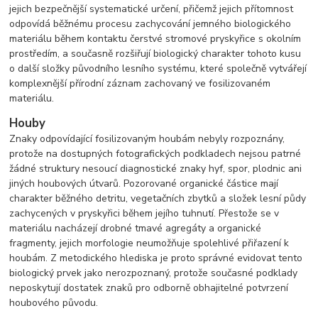
jejich bezpečnější systematické určení, přičemž jejich přítomnost
odpovídá běžnému procesu zachycování jemného biologického
materiálu během kontaktu čerstvé stromové pryskyřice s okolním
prostředím, a současně rozšiřují biologický charakter tohoto kusu
o další složky původního lesního systému, které společně vytvářejí
komplexnější přírodní záznam zachovaný ve fosilizovaném
materiálu.
Houby
Znaky odpovídající fosilizovaným houbám nebyly rozpoznány,
protože na dostupných fotografických podkladech nejsou patrné
žádné struktury nesoucí diagnostické znaky hyf, spor, plodnic ani
jiných houbových útvarů. Pozorované organické částice mají
charakter běžného detritu, vegetačních zbytků a složek lesní půdy
zachycených v pryskyřici během jejího tuhnutí. Přestože se v
materiálu nacházejí drobné tmavé agregáty a organické
fragmenty, jejich morfologie neumožňuje spolehlivé přiřazení k
houbám. Z metodického hlediska je proto správné evidovat tento
biologický prvek jako nerozpoznaný, protože současné podklady
neposkytují dostatek znaků pro odborně obhajitelné potvrzení
houbového původu.