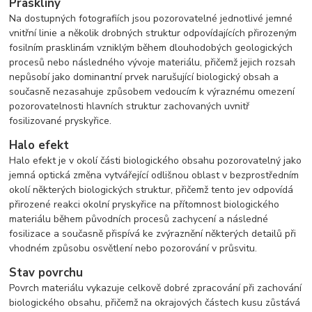
Praskliny
Na dostupných fotografiích jsou pozorovatelné jednotlivé jemné
vnitřní linie a několik drobných struktur odpovídajících přirozeným
fosilním prasklinám vzniklým během dlouhodobých geologických
procesů nebo následného vývoje materiálu, přičemž jejich rozsah
nepůsobí jako dominantní prvek narušující biologický obsah a
současně nezasahuje způsobem vedoucím k výraznému omezení
pozorovatelnosti hlavních struktur zachovaných uvnitř
fosilizované pryskyřice.
Halo efekt
Halo efekt je v okolí části biologického obsahu pozorovatelný jako
jemná optická změna vytvářející odlišnou oblast v bezprostředním
okolí některých biologických struktur, přičemž tento jev odpovídá
přirozené reakci okolní pryskyřice na přítomnost biologického
materiálu během původních procesů zachycení a následné
fosilizace a současně přispívá ke zvýraznění některých detailů při
vhodném způsobu osvětlení nebo pozorování v průsvitu.
Stav povrchu
Povrch materiálu vykazuje celkově dobré zpracování při zachování
biologického obsahu, přičemž na okrajových částech kusu zůstává