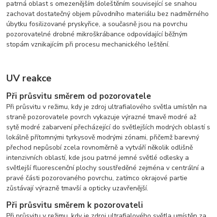
patrná oblast s omezenějším doleštěním související se snahou
zachovat dostatečný objem původního materiálu bez nadměrného
úbytku fosilizované pryskyřice, a současně jsou na povrchu
pozorovatelné drobné mikroškrábance odpovídající běžným
stopám vznikajícím při procesu mechanického leštění.
UV reakce
Při průsvitu směrem od pozorovatele
Při průsvitu v režimu, kdy je zdroj ultrafialového světla umístěn na
straně pozorovatele povrch vykazuje výrazné tmavě modré až
sytě modré zabarvení přecházející do světlejších modrých oblastí s
lokálně přítomnými tyrkysově modrými zónami, přičemž barevný
přechod nepůsobí zcela rovnoměrně a vytváří několik odlišně
intenzivních oblastí, kde jsou patrné jemné světlé odlesky a
světlejší fluorescenční plochy soustředěné zejména v centrální a
pravé části pozorovaného povrchu, zatímco okrajové partie
zůstávají výrazně tmavší a opticky uzavřenější.
Při průsvitu směrem k pozorovateli
Při průsvitu v režimu, kdy je zdroj ultrafialového světla umístěn za