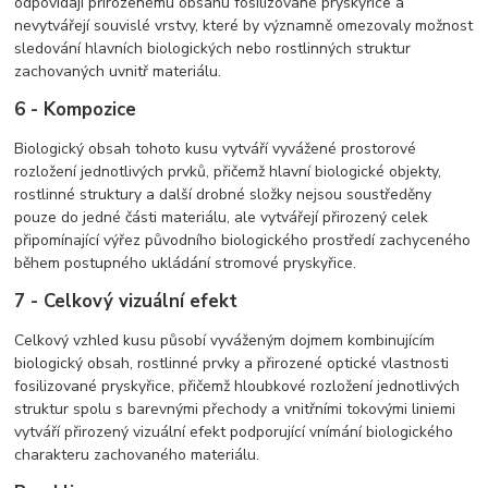
odpovídají přirozenému obsahu fosilizované pryskyřice a
nevytvářejí souvislé vrstvy, které by významně omezovaly možnost
sledování hlavních biologických nebo rostlinných struktur
zachovaných uvnitř materiálu.
6 - Kompozice
Biologický obsah tohoto kusu vytváří vyvážené prostorové
rozložení jednotlivých prvků, přičemž hlavní biologické objekty,
rostlinné struktury a další drobné složky nejsou soustředěny
pouze do jedné části materiálu, ale vytvářejí přirozený celek
připomínající výřez původního biologického prostředí zachyceného
během postupného ukládání stromové pryskyřice.
7 - Celkový vizuální efekt
Celkový vzhled kusu působí vyváženým dojmem kombinujícím
biologický obsah, rostlinné prvky a přirozené optické vlastnosti
fosilizované pryskyřice, přičemž hloubkové rozložení jednotlivých
struktur spolu s barevnými přechody a vnitřními tokovými liniemi
vytváří přirozený vizuální efekt podporující vnímání biologického
charakteru zachovaného materiálu.