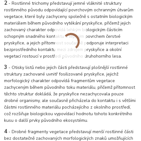
2
- Rostlinné trichomy představují jemné vláknité struktury
rostlinného původu odpovídající povrchovým ochranným útvarům
vegetace, které byly zachyceny společně s ostatním biologickým
materiálem během původního vytékání pryskyřice, přičemž jejich
zachovaný charakter odpovídá lehkým biologickým částicím
schopným snadného kontaktu s lepivým povrchem čerstvé
pryskyřice, a jejich přítomnost současně podporuje interpretaci
bezprostředního kontaktu mezi zdrojem pryskyřice a okolní
vegetací rostoucí v prostředí původního druhohorního lesa.
3
- Otisky listů nebo jejich části představují plošnější rostlinné
struktury zachované uvnitř fosilizované pryskyřice, jejichž
morfologický charakter odpovídá fragmentům vegetace
zachyceným během původního toku materiálu, přičemž přítomnost
těchto struktur dokládá, že pryskyřice nezachycovala pouze
drobné organismy, ale současně přicházela do kontaktu i s většími
částmi rostlinného materiálu pocházejícího z okolního prostředí,
což rozšiřuje biologickou vypovídací hodnotu tohoto konkrétního
kusu o další prvky původního ekosystému.
4
- Drobné fragmenty vegetace představují menší rostlinné části
bez dostatečně zachovaných morfologických znaků umožňujících