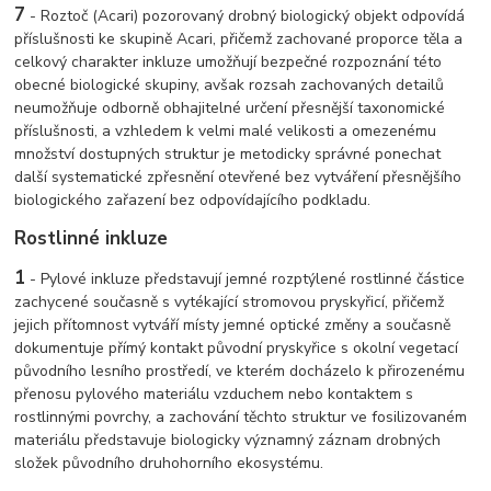
7
- Roztoč (Acari) pozorovaný drobný biologický objekt odpovídá
příslušnosti ke skupině Acari, přičemž zachované proporce těla a
celkový charakter inkluze umožňují bezpečné rozpoznání této
obecné biologické skupiny, avšak rozsah zachovaných detailů
neumožňuje odborně obhajitelné určení přesnější taxonomické
příslušnosti, a vzhledem k velmi malé velikosti a omezenému
množství dostupných struktur je metodicky správné ponechat
další systematické zpřesnění otevřené bez vytváření přesnějšího
biologického zařazení bez odpovídajícího podkladu.
Rostlinné inkluze
1
- Pylové inkluze představují jemné rozptýlené rostlinné částice
zachycené současně s vytékající stromovou pryskyřicí, přičemž
jejich přítomnost vytváří místy jemné optické změny a současně
dokumentuje přímý kontakt původní pryskyřice s okolní vegetací
původního lesního prostředí, ve kterém docházelo k přirozenému
přenosu pylového materiálu vzduchem nebo kontaktem s
rostlinnými povrchy, a zachování těchto struktur ve fosilizovaném
materiálu představuje biologicky významný záznam drobných
složek původního druhohorního ekosystému.