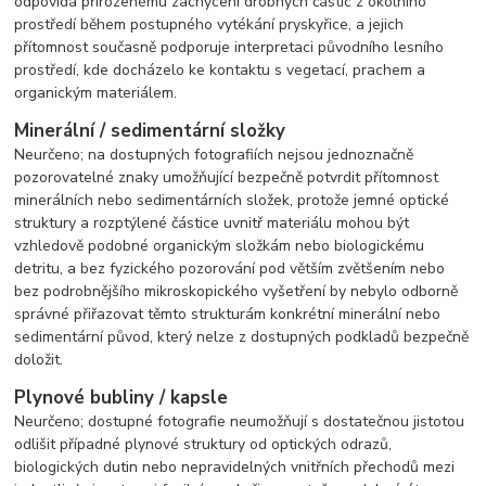
odpovídá přirozenému zachycení drobných částic z okolního
prostředí během postupného vytékání pryskyřice, a jejich
přítomnost současně podporuje interpretaci původního lesního
prostředí, kde docházelo ke kontaktu s vegetací, prachem a
organickým materiálem.
Minerální / sedimentární složky
Neurčeno; na dostupných fotografiích nejsou jednoznačně
pozorovatelné znaky umožňující bezpečně potvrdit přítomnost
minerálních nebo sedimentárních složek, protože jemné optické
struktury a rozptýlené částice uvnitř materiálu mohou být
vzhledově podobné organickým složkám nebo biologickému
detritu, a bez fyzického pozorování pod větším zvětšením nebo
bez podrobnějšího mikroskopického vyšetření by nebylo odborně
správné přiřazovat těmto strukturám konkrétní minerální nebo
sedimentární původ, který nelze z dostupných podkladů bezpečně
doložit.
Plynové bubliny / kapsle
Neurčeno; dostupné fotografie neumožňují s dostatečnou jistotou
odlišit případné plynové struktury od optických odrazů,
biologických dutin nebo nepravidelných vnitřních přechodů mezi