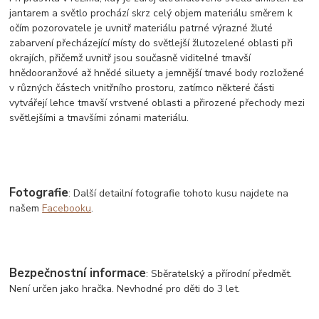
jantarem a světlo prochází skrz celý objem materiálu směrem k
očím pozorovatele je uvnitř materiálu patrné výrazné žluté
zabarvení přecházející místy do světlejší žlutozelené oblasti při
okrajích, přičemž uvnitř jsou současně viditelné tmavší
hnědooranžové až hnědé siluety a jemnější tmavé body rozložené
v různých částech vnitřního prostoru, zatímco některé části
vytvářejí lehce tmavší vrstvené oblasti a přirozené přechody mezi
světlejšími a tmavšími zónami materiálu.
Fotografie
: Další detailní fotografie tohoto kusu najdete na
našem
Facebooku
.
Bezpečnostní informace
: Sběratelský a přírodní předmět.
Není určen jako hračka. Nevhodné pro děti do 3 let.