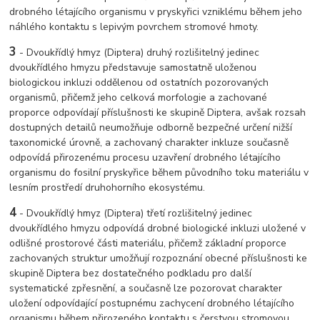
drobného létajícího organismu v pryskyřici vzniklému během jeho
náhlého kontaktu s lepivým povrchem stromové hmoty.
3
- Dvoukřídlý hmyz (Diptera) druhý rozlišitelný jedinec
dvoukřídlého hmyzu představuje samostatně uloženou
biologickou inkluzi oddělenou od ostatních pozorovaných
organismů, přičemž jeho celková morfologie a zachované
proporce odpovídají příslušnosti ke skupině Diptera, avšak rozsah
dostupných detailů neumožňuje odborně bezpečné určení nižší
taxonomické úrovně, a zachovaný charakter inkluze současně
odpovídá přirozenému procesu uzavření drobného létajícího
organismu do fosilní pryskyřice během původního toku materiálu v
lesním prostředí druhohorního ekosystému.
4
- Dvoukřídlý hmyz (Diptera) třetí rozlišitelný jedinec
dvoukřídlého hmyzu odpovídá drobné biologické inkluzi uložené v
odlišné prostorové části materiálu, přičemž základní proporce
zachovaných struktur umožňují rozpoznání obecné příslušnosti ke
skupině Diptera bez dostatečného podkladu pro další
systematické zpřesnění, a současně lze pozorovat charakter
uložení odpovídající postupnému zachycení drobného létajícího
organismu během přirozeného kontaktu s čerstvou stromovou