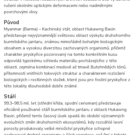
rušení okolními optickými deformacemi nebo nadměrnými
povrchovými vlivy.
Původ
Myanmar (Barma) – Kachinský stát, oblast Hukawng Basin
představuje nejvýznamnější světovou oblast výskytu druhohorního
burmitského jantaru, známou mimořádně bohatým biologickým
obsahem a vysokou diverzitou zachovaných organismů, přičemž
charakter pryskyřice pozorovaný na tomto konkrétním kusu
odpovídá typickému vzhledu materiálu pocházejícího z této
oblasti, zejména kombinací medově až tmavě žlutohnědých tónů,
přítomností vnitřních tokových struktur a charakterem rozložení
biologických i rostlinných složek, které jsou pro fosilní pryskyřice z
této lokality dlouhodobě dobře známé.
Stáří
99,3–98,5 mil. let (střední křída, spodní cenoman) představuje
oficiálně používané stáří burmitského jantaru z oblasti Hukawng
Basin, přičemž tento časový úsek spadá do období významných
evolučních změn druhohorních ekosystémů, kdy rozsáhlé lesní
porosty produkovaly velké množství pryskyřice schopné
zachycovat drobné organismy a části vegetace, což činí z tohoto