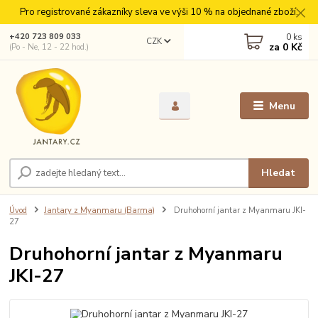
Pro registrované zákazníky sleva ve výši 10 % na objednané zboží.
0
ks
+420 723 809 033
CZK
za
0 Kč
(Po - Ne, 12 - 22 hod.)
Menu
Hledat
Úvod
Jantary z Myanmaru (Barma)
Druhohorní jantar z Myanmaru JKI-
27
Druhohorní jantar z Myanmaru
JKI-27