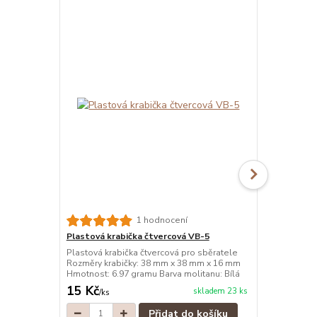
1 hodnocení
Plastová krabička čtvercová VB-5
Plastová kr
Plastová krabička čtvercová pro sběratele
Plastová kra
Rozměry krabičky: 38 mm x 38 mm x 16 mm
Rozměry kra
Hmotnost: 6.97 gramu Barva molitanu: Bílá
Hmotnost: 6.
15 Kč
15 Kč
skladem 23 ks
/
ks
/
ks
Přidat do košíku