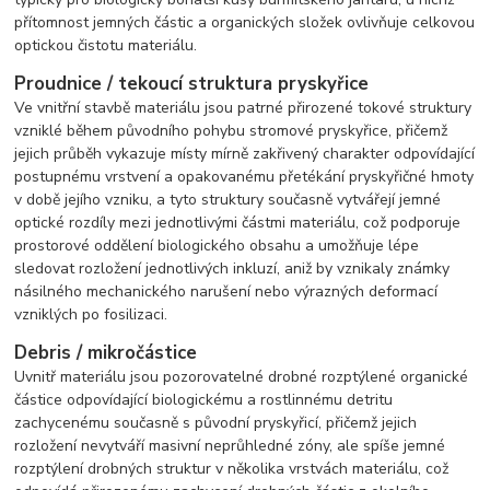
přítomnost jemných částic a organických složek ovlivňuje celkovou
optickou čistotu materiálu.
Proudnice / tekoucí struktura pryskyřice
Ve vnitřní stavbě materiálu jsou patrné přirozené tokové struktury
vzniklé během původního pohybu stromové pryskyřice, přičemž
jejich průběh vykazuje místy mírně zakřivený charakter odpovídající
postupnému vrstvení a opakovanému přetékání pryskyřičné hmoty
v době jejího vzniku, a tyto struktury současně vytvářejí jemné
optické rozdíly mezi jednotlivými částmi materiálu, což podporuje
prostorové oddělení biologického obsahu a umožňuje lépe
sledovat rozložení jednotlivých inkluzí, aniž by vznikaly známky
násilného mechanického narušení nebo výrazných deformací
vzniklých po fosilizaci.
Debris / mikročástice
Uvnitř materiálu jsou pozorovatelné drobné rozptýlené organické
částice odpovídající biologickému a rostlinnému detritu
zachycenému současně s původní pryskyřicí, přičemž jejich
rozložení nevytváří masivní neprůhledné zóny, ale spíše jemné
rozptýlení drobných struktur v několika vrstvách materiálu, což