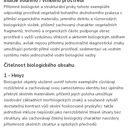
Indicie vodního / vlhkého prostředí
Přítomné biologické a strukturální prvky tohoto exempláře
odpovídají prostředí vegetačně bohatého druhohorního pralesa s
příměsí organického materiálu, jemného detritu a různorodých
biologických složek, přičemž zachovaný charakter vegetačních
fragmentů, trichomů a organických částic podporuje obraz
prostředí s vyšší vzdušnou vlhkostí a aktivním biologickým oběhem
materiálu, avšak nejsou přítomny jednoznačné diagnostické znaky
umožňující potvrdit přímé vodní prostředí, sedimentaci ve vodním
systému nebo jednoznačně vodní biologické vazby.
Čitelnost biologického obsahu
1 - Hmyz
Biologické objekty uložené uvnitř tohoto exempláře zůstávají
rozlišitelné a zachovávají svou samostatnou identitu bez úplného
překrytí okolním materiálem, přičemž jejich poloha umožňuje
sledování základních morfologických znaků a současně vytváří
dostatečný kontrast vůči okolní fosilizované pryskyřici, takže
jednotlivé inkluze nepůsobí jako nerozlišitelné tmavé útvary bez
struktury, ale zachovávají čitelný biologický charakter navzdory
přítomnosti okolních struktur a optických přechodů.