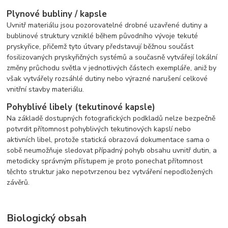
Plynové bubliny / kapsle
Uvnitř materiálu jsou pozorovatelné drobné uzavřené dutiny a
bublinové struktury vzniklé během původního vývoje tekuté
pryskyřice, přičemž tyto útvary představují běžnou součást
fosilizovaných pryskyřičných systémů a současně vytvářejí lokální
změny průchodu světla v jednotlivých částech exempláře, aniž by
však vytvářely rozsáhlé dutiny nebo výrazné narušení celkové
vnitřní stavby materiálu.
Pohyblivé libely (tekutinové kapsle)
Na základě dostupných fotografických podkladů nelze bezpečně
potvrdit přítomnost pohyblivých tekutinových kapslí nebo
aktivních libel, protože statická obrazová dokumentace sama o
sobě neumožňuje sledovat případný pohyb obsahu uvnitř dutin, a
metodicky správným přístupem je proto ponechat přítomnost
těchto struktur jako nepotvrzenou bez vytváření nepodložených
závěrů.
Biologický obsah