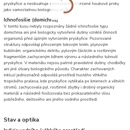
pryskyřice a neobsahuje samostatně potvrzené houbové prvky
jako samostatnou biologickou složku.
Ichnofosilie (domichnia)
V tomto kusu nebyly rozpoznány žádné ichnofosilie typu
domichnia ani jiné biologicky vytvořené dutiny vzniklé činností
organismů před úplným vytvrzením pryskyřice. Pozorované
struktury odpovídají přirozeným tokovým liniím, plynovým
bublinám, organickému detritu, pylovým částicím a rostlinným
fragmentům zachyceným během výronu a následného tuhnutí
pryskyřice. V materiálu nejsou patrné pravidelné dutiny, chodbičky
ani jiné útvary biologického původu. Charakter zachovaných
inkluzí jednoznačně odpovídá prostředí hustého vlhkého
tropického pralesa, kde pryskyřice vytékala po kmenech a větvích
stromů, zachycovala pyl, rostlinné zbytky i drobný organický
materiál a následně fosilizovala bez prokazatelného vlivu
pobřežního, deltového ani jiného vodního prostředí.
Stav a optika