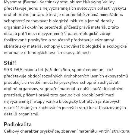
Myanmar (Barma), Kachinský stát, oblast Hukawng Valley
představuje jednu z nejvýznamnějších světových oblastí výskytu
druhohorního jantaru, která je dlouhodobě známá mimořádnou
schopností zachovávat biologické inkluze a jemné detaily
organismů i okolního prostředí, přičemž právě materiál z této
oblasti patří mezi nejvýznamnější paleontologické zdroje
fosilizované pryskyřice a současně představuje významný
sběratelský materiál schopný uchovávat biologické a ekologické
informace o tehdejších lesních ekosystémech.
Stáří
99,3–98,5 milionu let (střední křída, spodní cenoman), což
představuje období rozsáhlých druhohorních lesních ekosystémů
produkujících velké množství pryskyřice schopné zachytávat
drobné organismy, vegetační materiál a další součásti okolního
prostředí, přičemž právě toto geologické období patří mezi
nejvýznamnější etapy vzniku biologicky bohatých jantarových
nalezišť známých zachováním jemných struktur a fosilizovaných
detailů organismů.
Podlokalita
Celkový charakter pryskyřice, zbarvení materiálu, vnitřní struktura,