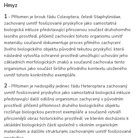
Hmyz
1
-
Přítomen je brouk řádu Coleoptera, čeledi Staphylinidae,
zachovaný uvnitř fosilizované pryskyřice jako samostatná
biologická inkluze představující přirozenou součást druhohorního
lesního prostředí, přičemž zachování tohoto organismu uvnitř
materiálu současně dokumentuje proces přímého zachycení
živého biologického objektu původně tekutou pryskyřicí, která
následně vytvořila ochranné prostředí umožňující uchování jeho
základních morfologických znaků a současně zachovala tento
organismus jako součást širšího přírodního kontextu uloženého
uvnitř tohoto konkrétního exempláře.
2
-
Přítomen je nedospělý jedinec řádu Heteroptera zachovaný
uvnitř fosilizované pryskyřice jako samostatná biologická inkluze
představující další odlišný organismus zachycený v původním
prostředí, přičemž přítomnost druhého biologického objektu
rozšiřuje biologickou pestrost exempláře a současně vytváří
přirozenější obraz historického prostředí, ve kterém docházelo k
ukládání biologických částí společně s okolním organickým
materiálem a dalšími strukturami zachovanými uvnitř fosilizované
pryskyřice.