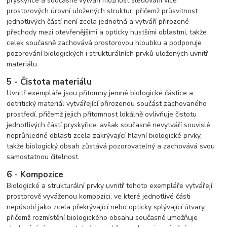
pryskyřice a současně vytváří možnost sledování více
prostorových úrovní uložených struktur, přičemž průsvitnost
jednotlivých částí není zcela jednotná a vytváří přirozené
přechody mezi otevřenějšími a opticky hustšími oblastmi, takže
celek současně zachovává prostorovou hloubku a podporuje
pozorování biologických i strukturálních prvků uložených uvnitř
materiálu.
5 - Čistota materiálu
Uvnitř exempláře jsou přítomny jemné biologické částice a
detritický materiál vytvářející přirozenou součást zachovaného
prostředí, přičemž jejich přítomnost lokálně ovlivňuje čistotu
jednotlivých částí pryskyřice, avšak současně nevytváří souvislé
neprůhledné oblasti zcela zakrývající hlavní biologické prvky,
takže biologický obsah zůstává pozorovatelný a zachovává svou
samostatnou čitelnost.
6 - Kompozice
Biologické a strukturální prvky uvnitř tohoto exempláře vytvářejí
prostorově vyváženou kompozici, ve které jednotlivé části
nepůsobí jako zcela překrývající nebo opticky splývající útvary,
přičemž rozmístění biologického obsahu současně umožňuje