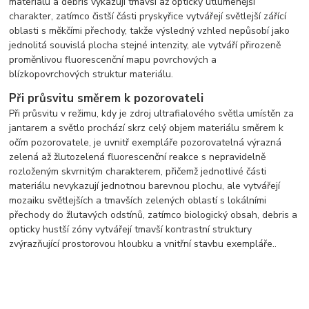
materiálu a debris vykazují tmavší až opticky utlumenější
charakter, zatímco čistší části pryskyřice vytvářejí světlejší zářící
oblasti s měkčími přechody, takže výsledný vzhled nepůsobí jako
jednolitá souvislá plocha stejné intenzity, ale vytváří přirozeně
proměnlivou fluorescenční mapu povrchových a
blízkopovrchových struktur materiálu.
Při průsvitu směrem k pozorovateli
Při průsvitu v režimu, kdy je zdroj ultrafialového světla umístěn za
jantarem a světlo prochází skrz celý objem materiálu směrem k
očím pozorovatele, je uvnitř exempláře pozorovatelná výrazná
zelená až žlutozelená fluorescenční reakce s nepravidelně
rozloženým skvrnitým charakterem, přičemž jednotlivé části
materiálu nevykazují jednotnou barevnou plochu, ale vytvářejí
mozaiku světlejších a tmavších zelených oblastí s lokálními
přechody do žlutavých odstínů, zatímco biologický obsah, debris a
opticky hustší zóny vytvářejí tmavší kontrastní struktury
zvýrazňující prostorovou hloubku a vnitřní stavbu exempláře..