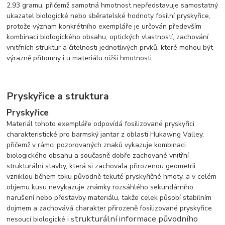
2.93 gramu, přičemž samotná hmotnost nepředstavuje samostatný
ukazatel biologické nebo sběratelské hodnoty fosilní pryskyřice,
protože význam konkrétního exempláře je určován především
kombinací biologického obsahu, optických vlastností, zachování
vnitřních struktur a čitelnosti jednotlivých prvků, které mohou být
výrazně přítomny i u materiálu nižší hmotnosti.
Pryskyřice a struktura
Pryskyřice
Materiál tohoto exempláře odpovídá fosilizované pryskyřici
charakteristické pro barmský jantar z oblasti Hukawng Valley,
přičemž v rámci pozorovaných znaků vykazuje kombinaci
biologického obsahu a současně dobře zachované vnitřní
strukturální stavby, která si zachovala přirozenou geometrii
vzniklou během toku původně tekuté pryskyřičné hmoty, a v celém
objemu kusu nevykazuje známky rozsáhlého sekundárního
narušení nebo přestavby materiálu, takže celek působí stabilním
dojmem a zachovává charakter přirozeně fosilizované pryskyřice
trukturální informace původního
nesoucí biologické i s