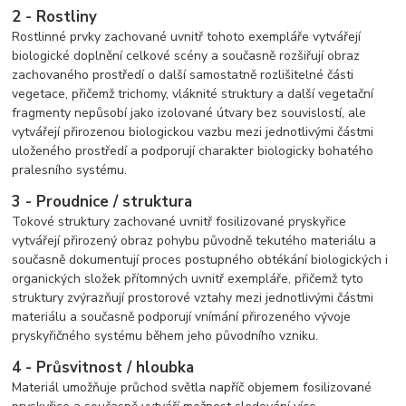
2 - Rostliny
Rostlinné prvky zachované uvnitř tohoto exempláře vytvářejí
biologické doplnění celkové scény a současně rozšiřují obraz
zachovaného prostředí o další samostatně rozlišitelné části
vegetace, přičemž trichomy, vláknité struktury a další vegetační
fragmenty nepůsobí jako izolované útvary bez souvislostí, ale
vytvářejí přirozenou biologickou vazbu mezi jednotlivými částmi
uloženého prostředí a podporují charakter biologicky bohatého
pralesního systému.
3 - Proudnice / struktura
Tokové struktury zachované uvnitř fosilizované pryskyřice
vytvářejí přirozený obraz pohybu původně tekutého materiálu a
současně dokumentují proces postupného obtékání biologických i
organických složek přítomných uvnitř exempláře, přičemž tyto
struktury zvýrazňují prostorové vztahy mezi jednotlivými částmi
materiálu a současně podporují vnímání přirozeného vývoje
pryskyřičného systému během jeho původního vzniku.
4 - Průsvitnost / hloubka
Materiál umožňuje průchod světla napříč objemem fosilizované