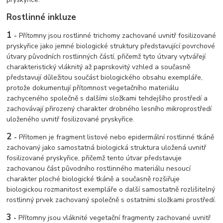
Rostlinné inkluze
1
-
Přítomny jsou rostlinné trichomy zachované uvnitř fosilizované
pryskyřice jako jemné biologické struktury představující povrchové
útvary původních rostlinných částí, přičemž tyto útvary vytvářejí
charakteristický vláknitý až paprskovitý vzhled a současně
představují důležitou součást biologického obsahu exempláře,
protože dokumentují přítomnost vegetačního materiálu
zachyceného společně s dalšími složkami tehdejšího prostředí a
zachovávají přirozený charakter drobného lesního mikroprostředí
uloženého uvnitř fosilizované pryskyřice.
2
-
Přítomen je fragment listové nebo epidermální rostlinné tkáně
zachovaný jako samostatná biologická struktura uložená uvnitř
fosilizované pryskyřice, přičemž tento útvar představuje
zachovanou část původního rostlinného materiálu nesoucí
charakter ploché biologické tkáně a současně rozšiřuje
biologickou rozmanitost exempláře o další samostatně rozlišitelný
rostlinný prvek zachovaný společně s ostatními složkami prostředí.
3
-
Přítomny jsou vláknité vegetační fragmenty zachované uvnitř