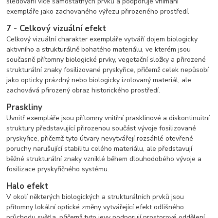
sledování více samostatných prvků a podporuje vnímání
exempláře jako zachovaného výřezu přirozeného prostředí.
7 - Celkový vizuální efekt
Celkový vizuální charakter exempláře vytváří dojem biologicky
aktivního a strukturálně bohatého materiálu, ve kterém jsou
současně přítomny biologické prvky, vegetační složky a přirozené
strukturální znaky fosilizované pryskyřice, přičemž celek nepůsobí
jako opticky prázdný nebo biologicky izolovaný materiál, ale
zachovává přirozený obraz historického prostředí.
Praskliny
Uvnitř exempláře jsou přítomny vnitřní prasklinové a diskontinuitní
struktury představující přirozenou součást vývoje fosilizované
pryskyřice, přičemž tyto útvary nevytvářejí rozsáhlé otevřené
poruchy narušující stabilitu celého materiálu, ale představují
běžné strukturální znaky vzniklé během dlouhodobého vývoje a
fosilizace pryskyřičného systému.
Halo efekt
V okolí některých biologických a strukturálních prvků jsou
přítomny lokální optické změny vytvářející efekt odlišného
průchodu světla, přičemž tyto jevy podporují prostorové oddělení