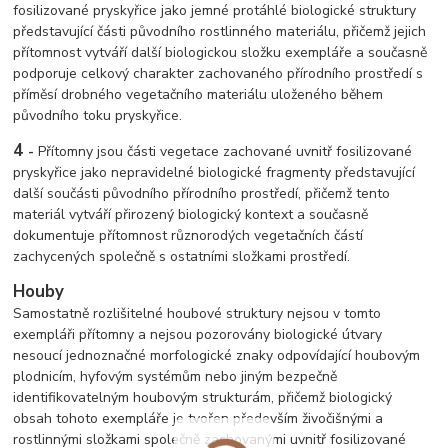
fosilizované pryskyřice jako jemné protáhlé biologické struktury
představující části původního rostlinného materiálu, přičemž jejich
přítomnost vytváří další biologickou složku exempláře a současně
podporuje celkový charakter zachovaného přírodního prostředí s
příměsí drobného vegetačního materiálu uloženého během
původního toku pryskyřice.
4
-
Přítomny jsou části vegetace zachované uvnitř fosilizované
pryskyřice jako nepravidelné biologické fragmenty představující
další součásti původního přírodního prostředí, přičemž tento
materiál vytváří přirozený biologický kontext a současně
dokumentuje přítomnost různorodých vegetačních částí
zachycených společně s ostatními složkami prostředí.
Houby
Samostatně rozlišitelné houbové struktury nejsou v tomto
exempláři přítomny a nejsou pozorovány biologické útvary
nesoucí jednoznačné morfologické znaky odpovídající houbovým
plodnicím, hyfovým systémům nebo jiným bezpečně
identifikovatelným houbovým strukturám, přičemž biologický
obsah tohoto exempláře je tvořen především živočišnými a
rostlinnými složkami společně zachovaným
i uvnitř fosilizované