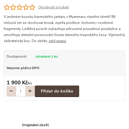
Ohodnotit produkt
V jediném kousku barmského jantaru z Myanmaru starého téměř 99
milionů let se dochoval brouk, nymfa ploštice, trichomy i rostlinné
fragmenty. Leštěný povrch zvýrazňuje přirozené proudnice pryskyřice a
umožňuje detailní pozorování života dávného tropického lesa. Výjimečný
sběratelský kus. Do sbírky.
celý popis
Dostupnost
skladem 1 ks
Nejsme plátci DPH
1 900 Kč
/
ks
Přidat do košíku
Originální zboží,