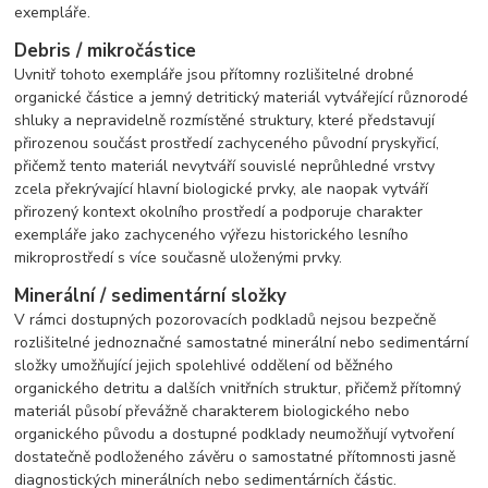
exempláře.
Debris / mikročástice
Uvnitř tohoto exempláře jsou přítomny rozlišitelné drobné
organické částice a jemný detritický materiál vytvářející různorodé
shluky a nepravidelně rozmístěné struktury, které představují
přirozenou součást prostředí zachyceného původní pryskyřicí,
přičemž tento materiál nevytváří souvislé neprůhledné vrstvy
zcela překrývající hlavní biologické prvky, ale naopak vytváří
přirozený kontext okolního prostředí a podporuje charakter
exempláře jako zachyceného výřezu historického lesního
mikroprostředí s více současně uloženými prvky.
Minerální / sedimentární složky
V rámci dostupných pozorovacích podkladů nejsou bezpečně
rozlišitelné jednoznačné samostatné minerální nebo sedimentární
složky umožňující jejich spolehlivé oddělení od běžného
organického detritu a dalších vnitřních struktur, přičemž přítomný
materiál působí převážně charakterem biologického nebo
organického původu a dostupné podklady neumožňují vytvoření
dostatečně podloženého závěru o samostatné přítomnosti jasně
diagnostických minerálních nebo sedimentárních částic.