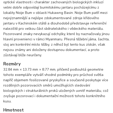
optické vlastnosti i charakter zachovaných biologických inkluzí
velmi dobře odpovídají burmitskému jantaru pocházejícímu z
lokality Noije Bum v oblasti Hukawng Basin. Noije Bum patří mezi
nejvýznamnější a nejlépe zdokumentované zdroje křídového
jantaru v Kachinském státě a dlouhodobě představuje referenční
naleziště pro velkou část sběratelského i vědeckého materiálu.
Pozorované znaky nevykazují odchylky, které by naznačovaly jinou
hlavní provenienci v rámci Myanmaru. Přesná těžební jáma, šachta,
sloj ani konkrétní místo těžby, z něhož byl tento kus získán, však
nejsou známy ani doloženy dostupnou dokumentací, a proto
zůstávají blíže neurčeny.
Rozměry
32.84 mm × 13.73 mm × 8.77 mm, přičemž podlouhlá geometrie
tohoto exempláře vytváří vhodné podmínky pro průchod světla
napříč objemem fosilizované pryskyřice a současně poskytuje více
rozdílných pozorovacích směrů umožňujících sledování
biologických i strukturálních prvků uložených uvnitř materiálu, což
zvyšuje pozorovací i dokumentační možnosti tohoto konkrétního
kusu.
Hmotnost