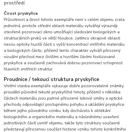
prostředí.
Čirost pryskyřice
Průsvitnost a čirost tohoto exempláře není v celém objemu zcela
jednotná, protože střední oblasti materiálu vytvářejí výrazněji
otevřené pozorovací okno umožňující sledování biologických a
strukturálních prvků ve větší hloubce, zatímco okrajové oblasti
nesou opticky hustší části s vyšší koncentrací vnitřního materiálu
a biologických částic, přičemž tento charakter vytváří přirozený
vizuální přechod mezi čistšími a hustšími částmi fosilizované
pryskyřice a současně zachovává dobrou pozorovací schopnost
hlavních vnitřních struktur.
Proudnice / tekoucí struktura pryskyřice
Vnitřní stavba exempláře vykazuje dobře pozorovatelné známky
proudění původně tekuté pryskyřičné hmoty, přičemž v několika
částech materiálu jsou patrné přirozené tokové směry a optické
přechody odpovídající postupnému pohybu a ukládání pryskyřice
během jejího původního vzniku, kdy docházelo k obtékání
biologického a organického materiálu a následnému uzavření
jednotlivých částí uvnitř objemu, takže tyto struktury současně
představují přirozenou součást historie vzniku tohoto konkrétního