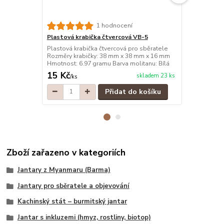
1 hodnocení
Plastová krabička čtvercová VB-5
Plastová kr
Plastová krabička čtvercová pro sběratele
Plastová kra
Rozměry krabičky: 38 mm x 38 mm x 16 mm
Rozměry kra
Hmotnost: 6.97 gramu Barva molitanu: Bílá
Hmotnost: 6.
15 Kč
15 Kč
skladem 23 ks
/
ks
/
ks
Přidat do košíku
Zboží zařazeno v kategoriích
Jantary z Myanmaru (Barma)
Jantary pro sběratele a objevování
Kachinský stát – burmitský jantar
Jantar s inkluzemi (hmyz, rostliny, biotop)