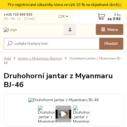
Pro registrované zákazníky sleva ve výši 10 % na objednané zboží.
0
ks
+420 723 809 033
CZK
za
0 Kč
(Po - Ne, 12 - 22 hod.)
Menu
Hledat
Úvod
Jantary z Myanmaru (Barma)
Druhohorní jantar z Myanmaru BJ-
46
Druhohorní jantar z Myanmaru
BJ-46