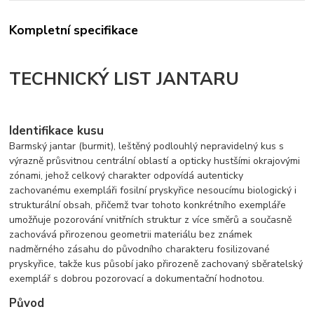
Kompletní specifikace
TECHNICKÝ LIST JANTARU
Identifikace kusu
Barmský jantar (burmit), leštěný podlouhlý nepravidelný kus s
výrazně průsvitnou centrální oblastí a opticky hustšími okrajovými
zónami, jehož celkový charakter odpovídá autenticky
zachovanému exempláři fosilní pryskyřice nesoucímu biologický i
strukturální obsah, přičemž tvar tohoto konkrétního exempláře
umožňuje pozorování vnitřních struktur z více směrů a současně
zachovává přirozenou geometrii materiálu bez známek
nadměrného zásahu do původního charakteru fosilizované
pryskyřice, takže kus působí jako přirozeně zachovaný sběratelský
exemplář s dobrou pozorovací a dokumentační hodnotou.
Původ