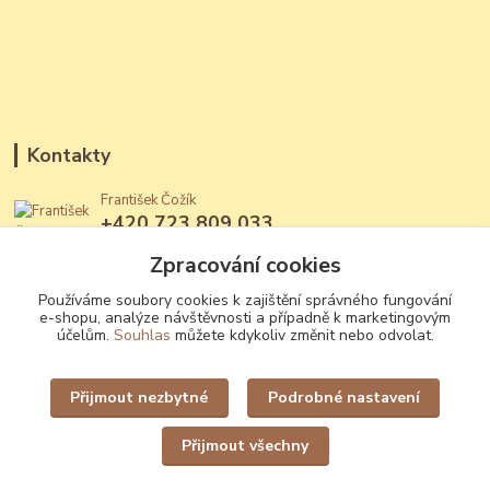
Kontakty
František Čožík
+420 723 809 033
(Po - Ne, 12 - 22 hod.)
Zpracování cookies
jantary@jantary.cz
Používáme soubory cookies k zajištění správného fungování
e-shopu, analýze návštěvnosti a případně k marketingovým
účelům.
Souhlas
můžete kdykoliv změnit nebo odvolat.
Přijmout nezbytné
Podrobné nastavení
Upravit sběr cookies.
Přijmout všechny