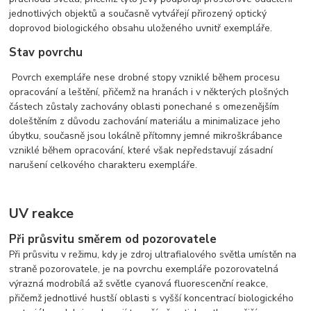
jednotlivých objektů a současně vytvářejí přirozený optický
doprovod biologického obsahu uloženého uvnitř exempláře.
Stav povrchu
Povrch exempláře nese drobné stopy vzniklé během procesu
opracování a leštění, přičemž na hranách i v některých plošných
částech zůstaly zachovány oblasti ponechané s omezenějším
doleštěním z důvodu zachování materiálu a minimalizace jeho
úbytku, současně jsou lokálně přítomny jemné mikroškrábance
vzniklé během opracování, které však nepředstavují zásadní
narušení celkového charakteru exempláře.
UV reakce
Při průsvitu směrem od pozorovatele
Při průsvitu v režimu, kdy je zdroj ultrafialového světla umístěn na
straně pozorovatele, je na povrchu exempláře pozorovatelná
výrazná modrobílá až světle cyanová fluorescenční reakce,
přičemž jednotlivé hustší oblasti s vyšší koncentrací biologického