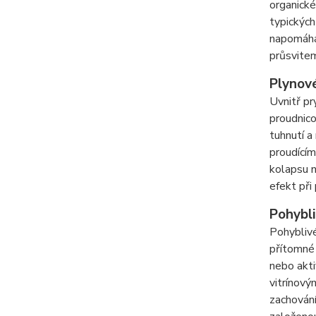
organické
typických
napomáhá 
průsvitem
Plynové
Uvnitř pr
proudnico
tuhnutí a
proudícím
kolapsu n
efekt při
Pohybli
Pohyblivé
přítomné 
nebo akti
vitrínový
zachování