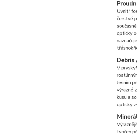
Proudni
Uvnitř fo
čerstvé p
současně 
opticky o
naznačuje
třásnokří
Debris 
V pryskyř
rostlinn
lesním pr
výrazné z
kusu a so
opticky z
Minerál
Výraznějš
tvořen př