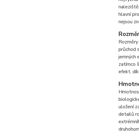
naleziště
hlavní pr
nejsou zn
Rozmě
Rozměry 
průchod s
jemných e
zatímco š
efekt, dí
Hmotn
Hmotnost 
biologick
uložení z
detailů r
extrémníh
druhohorn