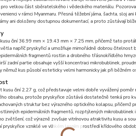
 pro velkou část sběratelského i vědeckého materiálu. Pozorovan
ovenienci v rámci Myanmaru. Přesná těžební jáma, šachta, sloj ani
ámy ani doloženy dostupnou dokumentací, a proto zůstávají blíž
ry
kusu činí 36.99 mm × 19.43 mm × 7.25 mm, přičemž tato protáhl
větla napříč pryskyřicí a umožňuje mimořádně dobrou čitelnost b
pidermálních fragmentů rostlin a drobného třásnokřídlého hmyzu, 
irší zadní partie obsahuje vyšší koncentraci mikrobublinek, proud
ky němuž kus působí esteticky velmi harmonicky jak při běžném osv
ost
kusu činí 2.27 g, což představuje velmi dobře vyvážený poměr m
ého obsahu, protože pryskyřice zůstává dostatečně tenká pro kva
achovaných struktur bez výrazného optického kolapsu, přičemž 
ostlinných epidermálních fragmentů, rozptýlených mikrobublinek
o zvětšení, což výrazně zvyšuje vitrínovou atraktivitu kusu a so
í pryskyřice vzniklé ve vlhkém lesním prostředí křídového obdob