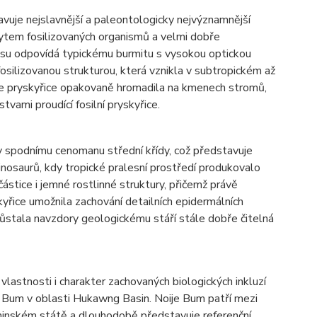
uje nejslavnější a paleontologicky nejvýznamnější
ytem fosilizovaných organismů a velmi dobře
kusu odpovídá typickému burmitu s vysokou optickou
ilizovanou strukturou, která vznikla v subtropickém až
e pryskyřice opakovaně hromadila na kmenech stromů,
vami proudící fosilní pryskyřice.
dy spodnímu cenomanu střední křídy, což představuje
inosaurů, kdy tropické pralesní prostředí produkovalo
stice i jemné rostlinné struktury, přičemž právě
yřice umožnila zachování detailních epidermálních
zůstala navzdory geologickému stáří stále dobře čitelná
 vlastnosti i charakter zachovaných biologických inkluzí
e Bum v oblasti Hukawng Basin. Noije Bum patří mezi
hinském státě a dlouhodobě představuje referenční