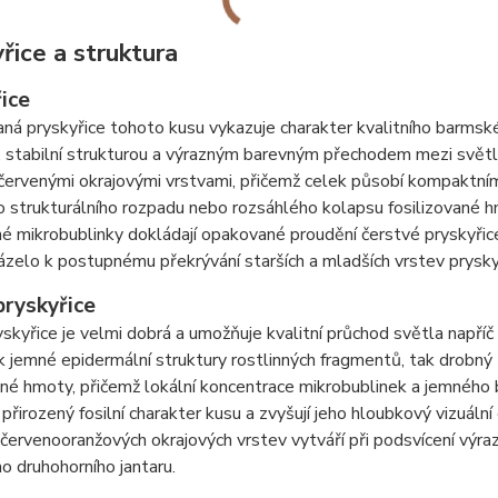
řice a struktura
ice
aná pryskyřice tohoto kusu vykazuje charakter kvalitního barms
 stabilní strukturou a výrazným barevným přechodem mezi světl
červenými okrajovými vrstvami, přičemž celek působí kompaktn
 strukturálního rozpadu nebo rozsáhlého kolapsu fosilizované h
é mikrobublinky dokládají opakované proudění čerstvé pryskyřice
zelo k postupnému překrývání starších a mladších vrstev pryskyři
pryskyřice
yskyřice je velmi dobrá a umožňuje kvalitní průchod světla např
ak jemné epidermální struktury rostlinných fragmentů, tak drobný
ané hmoty, přičemž lokální koncentrace mikrobublinek a jemného 
 přirozený fosilní charakter kusu a zvyšují jeho hloubkový vizuál
červenooranžových okrajových vrstev vytváří při podsvícení výrazn
 druhohorního jantaru.