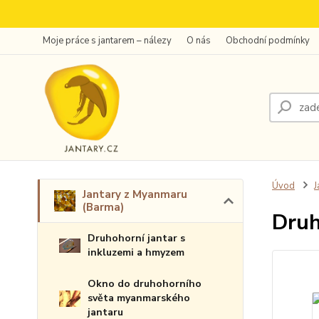
Moje práce s jantarem – nálezy
O nás
Obchodní podmínky
Úvod
J
Jantary z Myanmaru
(Barma)
Druh
Druhohorní jantar s
inkluzemi a hmyzem
Okno do druhohorního
světa myanmarského
jantaru