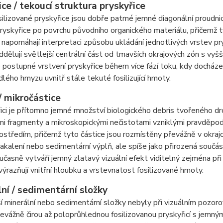
ce / tekoucí struktura pryskyřice
silizované pryskyřice jsou dobře patrné jemné diagonální proudn
ryskyřice po povrchu původního organického materiálu, přičemž t
napomáhají interpretaci způsobu ukládání jednotlivých vrstev pry
ddělují světlejší centrální část od tmavších okrajových zón s vyšš
 postupné vrstvení pryskyřice během více fází toku, kdy docháze
dlého hmyzu uvnitř stále tekuté fosilizující hmoty.
/ mikročástice
ici je přítomno jemné množství biologického debris tvořeného d
ými fragmenty a mikroskopickými nečistotami vzniklými pravděpo
ostředím, přičemž tyto částice jsou rozmístěny převážně v okra
akalení nebo sedimentární výplň, ale spíše jako přirozená součást
učasně vytváří jemný zlatavý vizuální efekt viditelný zejména při
výrazňují vnitřní hloubku a vrstevnatost fosilizované hmoty.
ní / sedimentární složky
í minerální nebo sedimentární složky nebyly při vizuálním pozor
evážně čirou až poloprůhlednou fosilizovanou pryskyřicí s jemn