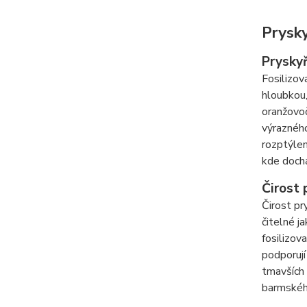
Prysky
Pryskyř
Fosilizov
hloubkou,
oranžovo
výrazného
rozptýlen
kde dochá
Čirost 
Čirost pr
čitelné j
fosilizov
podporují
tmavších 
barmského