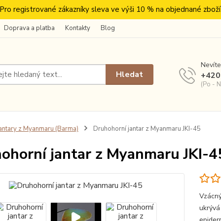
Pro registrované zákazníky sleva ve výši 10 % na objednané zboží
Doprava a platba
Kontakty
Blog
Nevíte
Hledat
+420
(Po - N
antary z Myanmaru (Barma)
Druhohorní jantar z Myanmaru JKI-45
ohorní jantar z Myanmaru JKI-4
Vzácný
ukrývá
epiderm