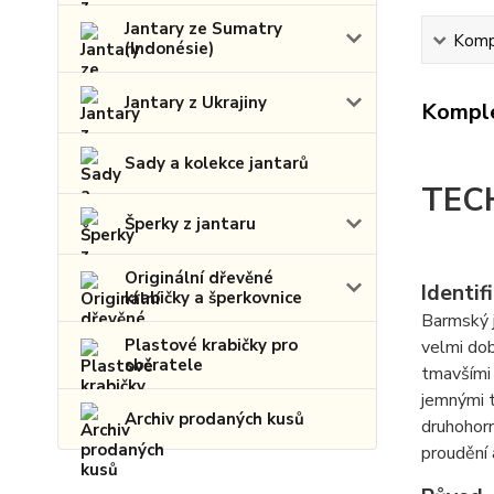
Jantary ze Sumatry
Kompl
(Indonésie)
Jantary z Ukrajiny
Komple
Sady a kolekce jantarů
TEC
Šperky z jantaru
Originální dřevěné
Identif
krabičky a šperkovnice
Barmský j
Plastové krabičky pro
velmi dob
sběratele
tmavšími 
jemnými t
Archiv prodaných kusů
druhohor
proudění 