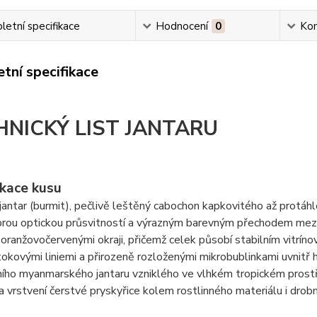
etní specifikace
Hodnocení
0
Ko
tní specifikace
HNICKÝ LIST JANTARU
ikace kusu
antar (burmit), pečlivě leštěný cabochon kapkovitého až protáhle 
rou optickou průsvitností a výrazným barevným přechodem mezi 
oranžovočervenými okraji, přičemž celek působí stabilním vitrín
okovými liniemi a přirozeně rozloženými mikrobublinkami uvnitř h
ního myanmarského jantaru vzniklého ve vlhkém tropickém prost
a vrstvení čerstvé pryskyřice kolem rostlinného materiálu i drob