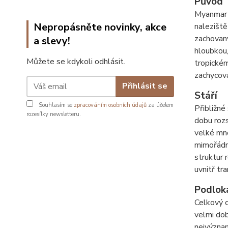
Původ
Myanmar (
Nepropásněte novinky, akce
nalezišt
zachovaný
a slevy!
hloubkou,
Můžete se kdykoli odhlásit.
tropické
zachycova
Přihlásit se
Stáří
Souhlasím se
zpracováním osobních údajů
za účelem
Přibližné
rozesílky newsletteru.
dobu rozs
velké mno
mimořádná
struktur 
uvnitř tr
Podlok
Celkový c
velmi dob
nejvýznam