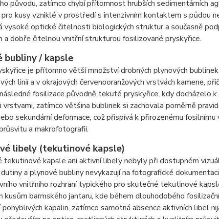
ho původu, zatímco chybí přítomnost hrubších sedimentárních ag
 pro kusy vzniklé v prostředí s intenzivním kontaktem s půdou n
vysoké optické čitelnosti biologických struktur a současně podp
 a dobře čitelnou vnitřní strukturou fosilizované pryskyřice.
 bubliny / kapsle
yskyřice je přítomno větší množství drobných plynových bubline
vých linií a v okrajových červenooranžových vrstvách kamene, p
 následné fosilizace původně tekuté pryskyřice, kdy docházelo k
i vrstvami, zatímco většina bublinek si zachovala poměrně pravi
ebo sekundární deformace, což přispívá k přirozenému fosilnímu
 průsvitu a makrofotografii.
vé libely (tekutinové kapsle)
 tekutinové kapsle ani aktivní libely nebyly při dostupném vizu
dutiny a plynové bubliny nevykazují na fotografické dokumenta
vního vnitřního rozhraní typického pro skutečné tekutinové kaps
m kusům barmského jantaru, kde během dlouhodobého fosilizačníh
 pohyblivých kapalin, zatímco samotná absence aktivních libel ni