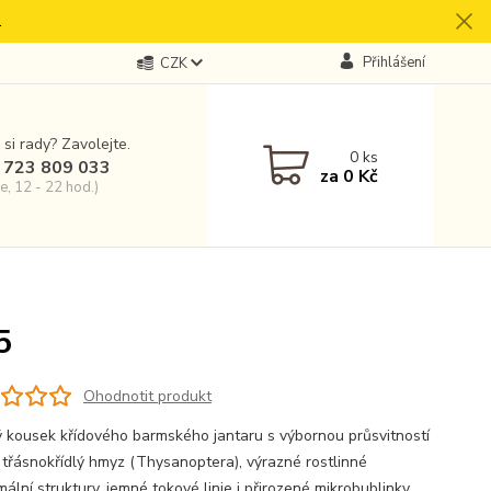
.
Přihlášení
CZK
 si rady? Zavolejte.
0
ks
 723 809 033
za
0 Kč
e, 12 - 22 hod.)
5
Ohodnotit produkt
 kousek křídového barmského jantaru s výbornou průsvitností
 třásnokřídlý hmyz (Thysanoptera), výrazné rostlinné
ální struktury, jemné tokové linie i přirozené mikrobublinky.