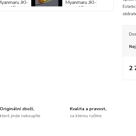
Esteti
sběrate
Dos
Nej
2 
Originální zboží,
Kvalita a pravost,
které jinde nekoupíte
za kterou ručíme