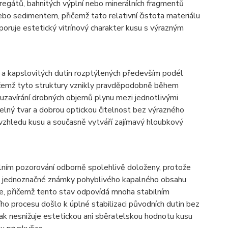
regátů, bahnitých výplní nebo minerálních fragmentů
ebo sedimentem, přičemž tato relativní čistota materiálu
oruje estetický vitrínový charakter kusu s výrazným
k a kapslovitých dutin rozptýlených především podél
řičemž tyto struktury vznikly pravděpodobně během
 uzavírání drobných objemů plynu mezi jednotlivými
delný tvar a dobrou optickou čitelnost bez výrazného
 vzhledu kusu a současně vytváří zajímavý hloubkový
álním pozorování odborně spolehlivě doloženy, protože
ci jednoznačné známky pohyblivého kapalného obsahu
le, přičemž tento stav odpovídá mnoha stabilním
o procesu došlo k úplné stabilizaci původních dutin bez
jak nesnižuje estetickou ani sběratelskou hodnotu kusu