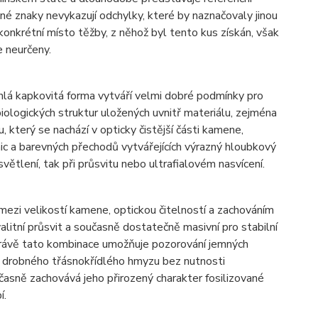
é znaky nevykazují odchylky, které by naznačovaly jinou
 konkrétní místo těžby, z něhož byl tento kus získán, však
e neurčeny.
á kapkovitá forma vytváří velmi dobré podmínky pro
iologických struktur uložených uvnitř materiálu, zejména
který se nachází v opticky čistější části kamene,
nic a barevných přechodů vytvářejících výrazný hloubkový
ětlení, tak při průsvitu nebo ultrafialovém nasvícení.
ezi velikostí kamene, optickou čitelností a zachováním
litní průsvit a současně dostatečně masivní pro stabilní
právě tato kombinace umožňuje pozorování jemných
 i drobného třásnokřídlého hmyzu bez nutnosti
učasně zachovává jeho přirozený charakter fosilizované
í.