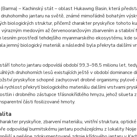
Barma) – Kachinský stát – oblast Hukawng Basin, která představ
ě druhohorního jantaru na světě, známé mimořádně bohatým výsk
ch biologických struktur, přičemž charakter pryskyřice tohoto 
 výrazným medovým až červenooranžovým zbarvením a stabilní fos
m lesním prostředí tehdejšího myanmarského ekosystému, kde s
la jemný biologický materiál a následně byla překryta dalšími vrst
 stáří tohoto jantaru odpovídá období 99,3–98,5 milionu let, te
áhlých druhohorních lesů existujících ještě v období dominance d
žství pryskyřice schopné zachycovat drobné organismy, pylové čá
 rychlost překrytí biologického materiálu dalšími vrstvami prysk
rostlin i drobného zástupce třásnokřídlého hmyzu, jehož silueta 
ansparentní části fosilizované hmoty.
alita
harakter pryskyřice, zbarvení materiálu, vnitřní struktura, optické
ře odpovídají burmitskému jantaru pocházejícímu z lokality Noij
nější a nejlépe zdokumentované zdroje křídového jantaru v Kac