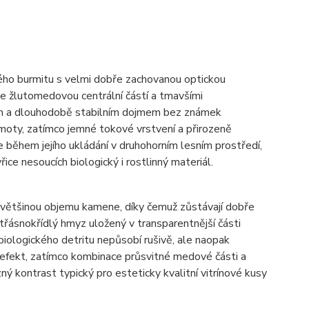
kého burmitu s velmi dobře zachovanou optickou
e žlutomedovou centrální částí a tmavšími
ím a dlouhodobě stabilním dojmem bez známek
moty, zatímco jemné tokové vrstvení a přirozeně
 během jejího ukládání v druhohorním lesním prostředí,
ce nesoucích biologický i rostlinný materiál.
íč většinou objemu kamene, díky čemuž zůstávají dobře
 třásnokřídlý hmyz uložený v transparentnější části
biologického detritu nepůsobí rušivě, ale naopak
ní efekt, zatímco kombinace průsvitné medové části a
ý kontrast typický pro esteticky kvalitní vitrínové kusy