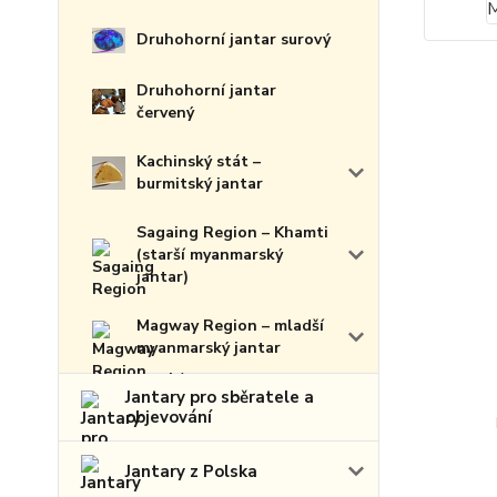
Druhohorní jantar surový
Druhohorní jantar
červený
Kachinský stát –
burmitský jantar
Sagaing Region – Khamti
(starší myanmarský
jantar)
Magway Region – mladší
myanmarský jantar
Jantary pro sběratele a
objevování
Jantary z Polska