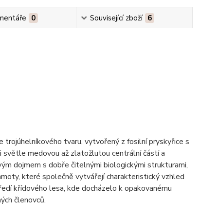
mentáře
0
Související zboží
6
trojúhelníkového tvaru, vytvořený z fosilní pryskyřice s
světle medovou až zlatožlutou centrální částí a
ovým dojmem s dobře čitelnými biologickými strukturami,
moty, které společně vytvářejí charakteristický vzhled
ředí křídového lesa, kde docházelo k opakovanému
ných členovců.