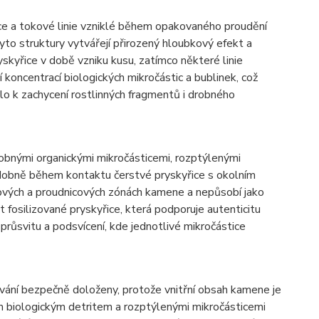
ice a tokové linie vzniklé během opakovaného proudění
yto struktury vytvářejí přirozený hloubkový efekt a
skyřice v době vzniku kusu, zatímco některé linie
í koncentrací biologických mikročástic a bublinek, což
lo k zachycení rostlinných fragmentů i drobného
robnými organickými mikročásticemi, rozptýlenými
dobně během kontaktu čerstvé pryskyřice s okolním
jových a proudnicových zónách kamene a nepůsobí jako
 fosilizované pryskyřice, která podporuje autenticitu
 průsvitu a podsvícení, kde jednotlivé mikročástice
ování bezpečně doloženy, protože vnitřní obsah kamene je
ým biologickým detritem a rozptýlenými mikročásticemi