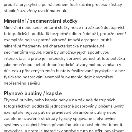
proudící pryskyřicí a po následném fosilizačním procesu zůstaly
stabilně uzavřeny uvnitř materiálu.
Minerální / sedimentární složky
Minerální nebo sedimentární složky nelze na základě dostupných
fotografických podkladů bezpečně odborně doložit, protože uvnitř
exempláře nejsou patrné výrazné tmavší agregace, hrubší
minerální fragmenty ani charakteristické nepravidelné
sedimentární výplně, které by umožnily jejich spolehlivou
interpretaci, a proto je metodicky správné ponechat tuto položku
jako neurčenou, neboť drobné optické útvary mohou vznikat i v
důsledku přirozených změn hustoty fosilizované pryskyřice a bez
fyzického pozorování exempláře by mohlo dojít k vytvoření
nepřesného závěru.
Plynové bubliny / kapsle
Plynové bubliny nebo kapsle nebyly na základě dostupných
fotografických podkladů jednoznačně pozorovány, přičemž uvnitř
exempláře nejsou patrné pravidelně ohraničené dutiny nebo
zaoblené uzavřené struktury typicky spojované s plynovými
systémy vzniklými během původního toku a následného tuhnutí
pryskyřice, a proto je metodicky správné tuto položku považovat