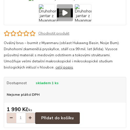
Ohodnotit produkt
Oválný brus – burmit z Myanmaru (oblast Hukawng Basin, Noije Bum).
Druhohorní zkamenělá pryskyřice, stáří cca 99 mil. let (křída). Vysoce
průsvitný materiál s medovým odstínem a tokovými strukturami.
Umožňuje velmi detailní makroskopické i mikroskopické studium
biologických inkluzí v hloubce.
celý popis
Dostupnost
skladem 1 ks
Nejsme plátci DPH
1 990 Kč
/
ks
Přidat do košíku