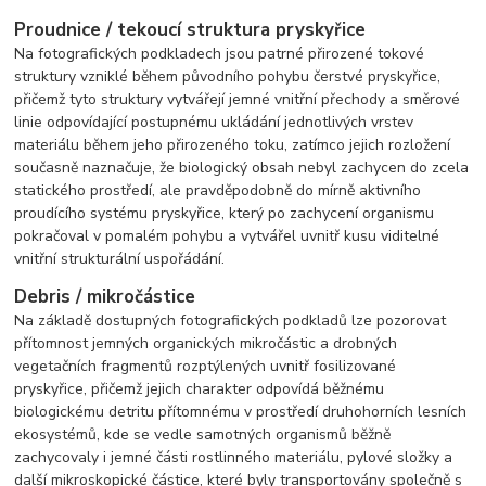
Proudnice / tekoucí struktura pryskyřice
Na fotografických podkladech jsou patrné přirozené tokové
struktury vzniklé během původního pohybu čerstvé pryskyřice,
přičemž tyto struktury vytvářejí jemné vnitřní přechody a směrové
linie odpovídající postupnému ukládání jednotlivých vrstev
materiálu během jeho přirozeného toku, zatímco jejich rozložení
současně naznačuje, že biologický obsah nebyl zachycen do zcela
statického prostředí, ale pravděpodobně do mírně aktivního
proudícího systému pryskyřice, který po zachycení organismu
pokračoval v pomalém pohybu a vytvářel uvnitř kusu viditelné
vnitřní strukturální uspořádání.
Debris / mikročástice
Na základě dostupných fotografických podkladů lze pozorovat
přítomnost jemných organických mikročástic a drobných
vegetačních fragmentů rozptýlených uvnitř fosilizované
pryskyřice, přičemž jejich charakter odpovídá běžnému
biologickému detritu přítomnému v prostředí druhohorních lesních
ekosystémů, kde se vedle samotných organismů běžně
zachycovaly i jemné části rostlinného materiálu, pylové složky a
další mikroskopické částice, které byly transportovány společně s