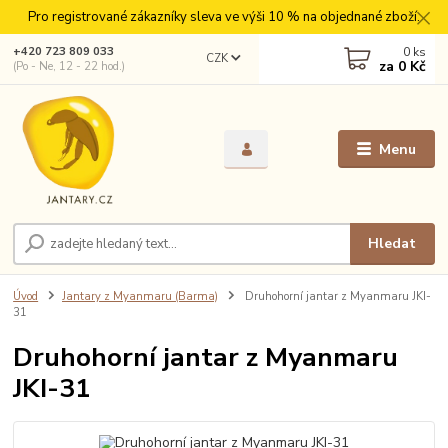
Pro registrované zákazníky sleva ve výši 10 % na objednané zboží.
0
ks
+420 723 809 033
CZK
za
0 Kč
(Po - Ne, 12 - 22 hod.)
Menu
Hledat
Úvod
Jantary z Myanmaru (Barma)
Druhohorní jantar z Myanmaru JKI-
31
Druhohorní jantar z Myanmaru
JKI-31