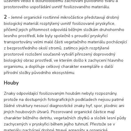
uzavření vedlo k dlouhodobému zachování původního tvaru a
prostorového uspořádání uvnitř fosilizovaného materiálu.
2
-
Jemné organické rostlinné mikročástice představují drobný
biologický materiál rozptýlený uvnitř fosilizované pryskyřice,
přičemž jejich přítomnost odpovídá běžným složkám druhohorního
lesního prostředí, kde byly společně s proudící pryskyřicí
transportovány velmi malé části vegetačního materiálu pocházející
z bezprostředního okolí stromů, zatímco jejich rozptýlené
prostorové rozložení současně vytváří přirozený doprovodný
biologický obraz prostředí, ve kterém došlo k zachycení hlavního
organismu, a doplňuje celkový charakter exempláře o další
přírodní složky původního ekosystému.
Houby
Znaky odpovídající fosilizovaným houbám nebyly rozpoznány,
protože na dostupných fotografických podkladech nejsou patrné
žádné struktury nesoucí diagnostické znaky hyf, spor, plodnic ani
jiných houbových útvarů. Pozorované organické částice mají
charakter běžného detritu, vegetačních zbytků a složek lesní půdy
zachycených v pryskyřici během jejího tuhnutí. Přestože se v
materiálu nacházejí drobné tmavé agregáty a organické