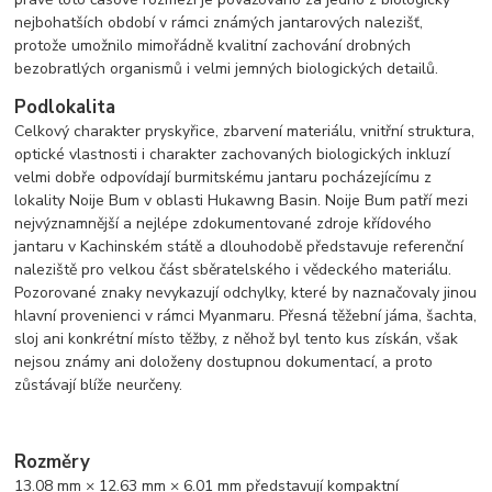
nejbohatších období v rámci známých jantarových nalezišť,
protože umožnilo mimořádně kvalitní zachování drobných
bezobratlých organismů i velmi jemných biologických detailů.
Podlokalita
Celkový charakter pryskyřice, zbarvení materiálu, vnitřní struktura,
optické vlastnosti i charakter zachovaných biologických inkluzí
velmi dobře odpovídají burmitskému jantaru pocházejícímu z
lokality Noije Bum v oblasti Hukawng Basin. Noije Bum patří mezi
nejvýznamnější a nejlépe zdokumentované zdroje křídového
jantaru v Kachinském státě a dlouhodobě představuje referenční
naleziště pro velkou část sběratelského i vědeckého materiálu.
Pozorované znaky nevykazují odchylky, které by naznačovaly jinou
hlavní provenienci v rámci Myanmaru. Přesná těžební jáma, šachta,
sloj ani konkrétní místo těžby, z něhož byl tento kus získán, však
nejsou známy ani doloženy dostupnou dokumentací, a proto
zůstávají blíže neurčeny.
Rozměry
13.08 mm × 12.63 mm × 6.01 mm představují kompaktní