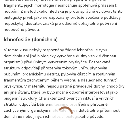
fragmenty, jejich morfologie neumožňuje spolehlivé přiřazení k
houbám. Z metodického hlediska je proto správné evidovat tento
biologický prvek jako nerozpoznaný, protože současné podklady
neposkytují dostatek znaků pro odborně obhajitelné potvrzení
houbového původu.
Ichnofosilie (domichnia)
V tomto kusu nebyly rozpoznány žádné ichnofosilie typu
domichnia ani jiné biologicky vytvořené dutiny vzniklé činností
organismů před úplným vytvrzením pryskyřice. Pozorované
struktury odpovídají přirozeným tokovým liniím, plynovým
bublinám, organickému detritu, pylovým částicím a rostlinným
fragmentům zachyceným během výronu a následného tuhnutí
pryskyřice. V materiálu nejsou patrné pravidelné dutiny, chodbičky
ani jiné útvary, které by bylo možné odborně interpretovat jako
biogenní struktury. Charakter zachovaných inkluzí a vnitřních
struktur odpovídá běžnému lesnímu prostředí s přirozeně
zachyceným organickým materiálem bez doložitelné přítomnosti
domichnie nebo jiných ichnofosilií biologického původu.