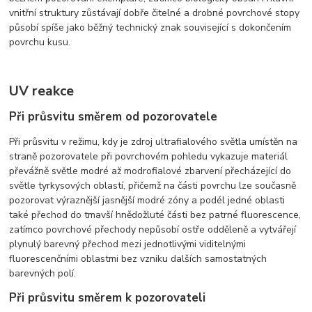
vnitřní struktury zůstávají dobře čitelné a drobné povrchové stopy
působí spíše jako běžný technický znak související s dokončením
povrchu kusu.
UV reakce
Při průsvitu směrem od pozorovatele
Při průsvitu v režimu, kdy je zdroj ultrafialového světla umístěn na
straně pozorovatele při povrchovém pohledu vykazuje materiál
převážně světle modré až modrofialové zbarvení přecházející do
světle tyrkysových oblastí, přičemž na části povrchu lze současně
pozorovat výraznější jasnější modré zóny a podél jedné oblasti
také přechod do tmavší hnědožluté části bez patrné fluorescence,
zatímco povrchové přechody nepůsobí ostře odděleně a vytvářejí
plynulý barevný přechod mezi jednotlivými viditelnými
fluorescenčními oblastmi bez vzniku dalších samostatných
barevných polí.
Při průsvitu směrem k pozorovateli