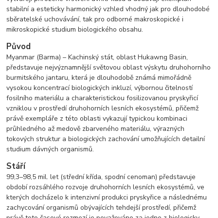
stabilní a esteticky harmonický vzhled vhodný jak pro dlouhodobé
sběratelské uchovávání, tak pro odborné makroskopické i
mikroskopické studium biologického obsahu.
Původ
Myanmar (Barma) – Kachinský stát, oblast Hukawng Basin,
představuje nejvýznamnější světovou oblast výskytu druhohorního
burmitského jantaru, která je dlouhodobě známá mimořádně
vysokou koncentrací biologických inkluzí, výbornou čitelností
fosilního materiálu a charakteristickou fosilizovanou pryskyřicí
vzniklou v prostředí druhohorních lesních ekosystémů, přičemž
právě exempláře z této oblasti vykazují typickou kombinaci
průhledného až medově zbarveného materiálu, výrazných
tokových struktur a biologických zachování umožňujících detailní
studium dávných organismů.
Stáří
99,3–98,5 mil. let (střední křída, spodní cenoman) představuje
období rozsáhlého rozvoje druhohorních lesních ekosystémů, ve
kterých docházelo k intenzivní produkci pryskyřice a následnému
zachycování organismů obývajících tehdejší prostředí, přičemž
právě toto časové rozmezí je považováno za jedno z biologicky