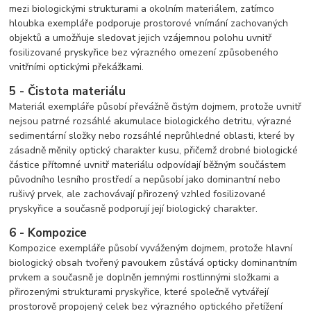
mezi biologickými strukturami a okolním materiálem, zatímco
hloubka exempláře podporuje prostorové vnímání zachovaných
objektů a umožňuje sledovat jejich vzájemnou polohu uvnitř
fosilizované pryskyřice bez výrazného omezení způsobeného
vnitřními optickými překážkami.
5 - Čistota materiálu
Materiál exempláře působí převážně čistým dojmem, protože uvnitř
nejsou patrné rozsáhlé akumulace biologického detritu, výrazné
sedimentární složky nebo rozsáhlé neprůhledné oblasti, které by
zásadně měnily optický charakter kusu, přičemž drobné biologické
částice přítomné uvnitř materiálu odpovídají běžným součástem
původního lesního prostředí a nepůsobí jako dominantní nebo
rušivý prvek, ale zachovávají přirozený vzhled fosilizované
pryskyřice a současně podporují její biologický charakter.
6 - Kompozice
Kompozice exempláře působí vyváženým dojmem, protože hlavní
biologický obsah tvořený pavoukem zůstává opticky dominantním
prvkem a současně je doplněn jemnými rostlinnými složkami a
přirozenými strukturami pryskyřice, které společně vytvářejí
prostorově propojený celek bez výrazného optického přetížení