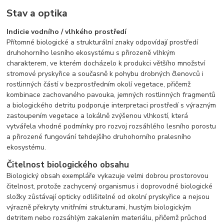
Stav a optika
Indicie vodního / vlhkého prostředí
Přítomné biologické a strukturální znaky odpovídají prostředí
druhohorního lesního ekosystému s přirozeně vlhkým
charakterem, ve kterém docházelo k produkci většího množství
stromové pryskyřice a současně k pohybu drobných členovců i
rostlinných částí v bezprostředním okolí vegetace, přičemž
kombinace zachovaného pavouka, jemných rostlinných fragmentů
a biologického detritu podporuje interpretaci prostředí s výrazným
zastoupením vegetace a lokálně zvýšenou vlhkostí, která
vytvářela vhodné podmínky pro rozvoj rozsáhlého lesního porostu
a přirozené fungování tehdejšího druhohorního pralesního
ekosystému.
Čitelnost biologického obsahu
Biologický obsah exempláře vykazuje velmi dobrou prostorovou
čitelnost, protože zachycený organismus i doprovodné biologické
složky zůstávají opticky odlišitelné od okolní pryskyřice a nejsou
výrazně překryty vnitřními strukturami, hustým biologickým
detritem nebo rozsáhlým zakalením materiálu, přičemž průchod