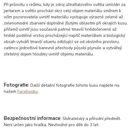
Při průsvitu v režimu, kdy je zdroj ultrafialového světla umístěn za
jantarem a světlo prochází skrz celý objem materiálu směrem k
očím pozorovatele uvnitř materiálu vystupuje výrazné zelené až
zelenomodré zbarvení doplněné žlutými oblastmi při okrajích kusu,
přičemž uvnitř jsou současně patrné tmavší hnědočervené až
hnědé podélné vrstvy procházející napříč materiálem a biologický
obsah vytváří tmavší siluetu odlišující se od okolního prostoru,
zatímco jednotlivé barevné přechody působí plynule a vytvářejí
zřetelný dojem hloubky uvnitř objemu materiálu.
Fotografie
: Další detailní fotografie tohoto kusu najdete na
našem
Facebooku
.
Bezpečnostní informace
: Sběratelský a přírodní předmět.
Není určen jako hračka. Nevhodné pro děti do 3 let.