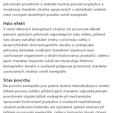
přirozeným proudnicím a změnám hustoty původní pryskyřice a
nevykazují charakter struktur spojovaných s následným vznikem
nebo rozvojem skutečných prasklin uvnitř exempláře.
Halo efekt
V okolí některých biologických struktur lze pozorovat několik
jemných optických přechodů odpovídajících halo efektu, přičemž
tyto útvary vytvářejí lokální změny v průchodu světla v
bezprostředním okolí biologického obsahu a vznikají jako
přirozený důsledek rozdílných fyzikálních vlastností mezi
zachovaným organismem a okolní fosilizovanou pryskyřicí, zatímco
jejich charakter nepůsobí rušivě ani nenarušuje čitelnost
biologického obsahu a současně podporuje prostorový charakter
zachovaných struktur uvnitř exempláře.
Stav povrchu
Na povrchu exempláře jsou patrné drobné mikroškrábance vzniklé
během procesu leštění, přičemž jejich charakter odpovídá jemným
povrchovým stopám běžně vznikajícím při mechanickém
opracování fosilizované pryskyřice a současně nepředstavuje
výrazné poškození materiálu ani významné optické omezení při
běžném pozorování exempláře, zatímco biologický obsah i hlavní