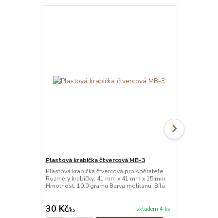
Plastová krabička čtvercová MB-3
Plastová kr
Plastová krabička čtvercová pro sběratele
Plastová kra
Rozměry krabičky: 41 mm x 41 mm x 15 mm
Rozměry kra
Hmotnost: 10.0 gramu Barva molitanu: Bílá
Hmotnost: 10
30 Kč
30 Kč
skladem 4 ks
/
ks
/
ks