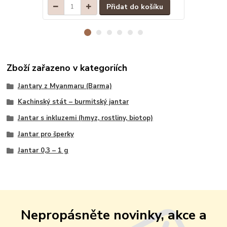
Přidat do košíku
Zboží zařazeno v kategoriích
Jantary z Myanmaru (Barma)
Kachinský stát – burmitský jantar
Jantar s inkluzemi (hmyz, rostliny, biotop)
Jantar pro šperky
Jantar 0,3 – 1 g
Nepropásněte novinky, akce a