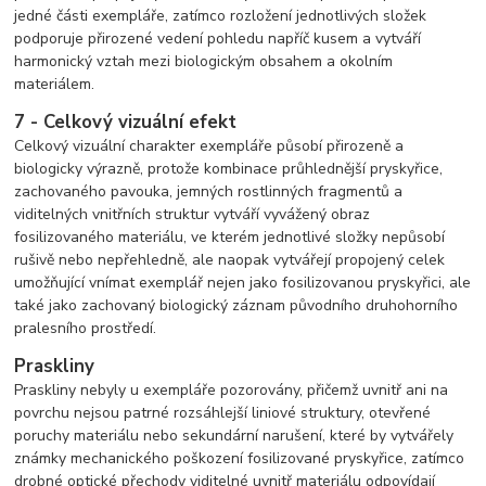
jedné části exempláře, zatímco rozložení jednotlivých složek
podporuje přirozené vedení pohledu napříč kusem a vytváří
harmonický vztah mezi biologickým obsahem a okolním
materiálem.
7 - Celkový vizuální efekt
Celkový vizuální charakter exempláře působí přirozeně a
biologicky výrazně, protože kombinace průhlednější pryskyřice,
zachovaného pavouka, jemných rostlinných fragmentů a
viditelných vnitřních struktur vytváří vyvážený obraz
fosilizovaného materiálu, ve kterém jednotlivé složky nepůsobí
rušivě nebo nepřehledně, ale naopak vytvářejí propojený celek
umožňující vnímat exemplář nejen jako fosilizovanou pryskyřici, ale
také jako zachovaný biologický záznam původního druhohorního
pralesního prostředí.
Praskliny
Praskliny nebyly u exempláře pozorovány, přičemž uvnitř ani na
povrchu nejsou patrné rozsáhlejší liniové struktury, otevřené
poruchy materiálu nebo sekundární narušení, které by vytvářely
známky mechanického poškození fosilizované pryskyřice, zatímco
drobné optické přechody viditelné uvnitř materiálu odpovídají