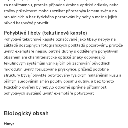
za nepřítomnou, protože případné drobné optické odlesky nebo
změny průsvitnosti mohou vznikat přirozeným lomem světla na
proudnicích a bez fyzického pozorování by nebylo možné jejich
původ bezpečně potvrdit.
Pohyblivé libely (tekutinové kapsle)
Pohyblivé tekutinové kapsle označované jako libely nebyly na
základě dostupných fotografických podkladů pozorovány, protože
uvnitř exempláře nejsou patrné dutiny s odděleným pohyblivým
obsahem ani charakteristické optické znaky odpovídající
tekutinovým systémům vznikajícím při zachování původních
mikrodutin uvnitř fosilizované pryskyřice, přičemž podobné
struktury bývají obvykle potvrzovány fyzickým nakláněním kusu a
přímým sledováním změn polohy obsahu dutiny, a bez tohoto
fyzického ověření by nebylo odborně správné přítomnost
pohyblivých systémů uvnitř exempláře potvrzovat.
Biologický obsah
Hmyz