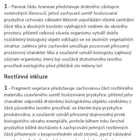
1
-
Pavouk řádu Araneae představuje drobného zástupce
osminohých členovců, jehož zachycení uvnitř fosilizované
pryskyřice uchovalo základní tělesné uspořádání včetně centrální
části těla a dlouhých končetin vybíhajících směrem do okolního
prostoru, přičemž celková silueta organismu vytváří dobře
rozlišitelný biologický objekt odlišující se od okolních vegetačních
struktur, zatímco jeho zachování umožňuje pozorovat přirozený
prostorový charakter těla a současně vytváří biologicky zajímavý
záznam organismu, který byl součástí druhohorního lesního
prostředí existujícího před přibližně sto miliony let.
Rostlinné inkluze
1
-
Fragment vegetace představuje zachovanou část rostlinného
materiálu uzavřeného uvnitř fosilizované pryskyřice, přičemž jeho
charakter odpovídá drobnému biologickému objektu vzniklému z
části původního lesního prostředí, ve kterém byla pryskyřice
produkována, a současně vytváří přirozený doprovodný prvek
biologického obsahu exempláře, protože během toku čerstvé
pryskyřice běžně docházelo k zachycování jemných rostlinných
částí přítomných v bezprostředním okolí stromů, jejichž následné