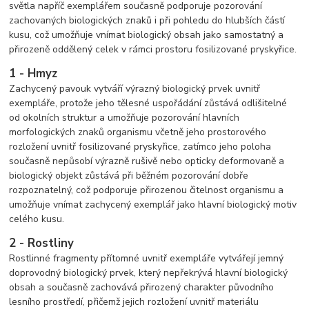
světla napříč exemplářem současně podporuje pozorování
zachovaných biologických znaků i při pohledu do hlubších částí
kusu, což umožňuje vnímat biologický obsah jako samostatný a
přirozeně oddělený celek v rámci prostoru fosilizované pryskyřice.
1 - Hmyz
Zachycený pavouk vytváří výrazný biologický prvek uvnitř
exempláře, protože jeho tělesné uspořádání zůstává odlišitelné
od okolních struktur a umožňuje pozorování hlavních
morfologických znaků organismu včetně jeho prostorového
rozložení uvnitř fosilizované pryskyřice, zatímco jeho poloha
současně nepůsobí výrazně rušivě nebo opticky deformovaně a
biologický objekt zůstává při běžném pozorování dobře
rozpoznatelný, což podporuje přirozenou čitelnost organismu a
umožňuje vnímat zachycený exemplář jako hlavní biologický motiv
celého kusu.
2 - Rostliny
Rostlinné fragmenty přítomné uvnitř exempláře vytvářejí jemný
doprovodný biologický prvek, který nepřekrývá hlavní biologický
obsah a současně zachovává přirozený charakter původního
lesního prostředí, přičemž jejich rozložení uvnitř materiálu