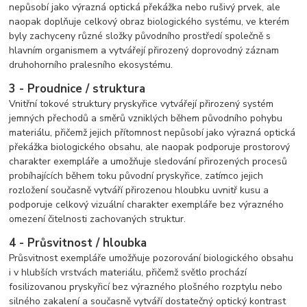
nepůsobí jako výrazná optická překážka nebo rušivý prvek, ale
naopak doplňuje celkový obraz biologického systému, ve kterém
byly zachyceny různé složky původního prostředí společně s
hlavním organismem a vytvářejí přirozený doprovodný záznam
druhohorního pralesního ekosystému.
3 - Proudnice / struktura
Vnitřní tokové struktury pryskyřice vytvářejí přirozený systém
jemných přechodů a směrů vzniklých během původního pohybu
materiálu, přičemž jejich přítomnost nepůsobí jako výrazná optická
překážka biologického obsahu, ale naopak podporuje prostorový
charakter exempláře a umožňuje sledování přirozených procesů
probíhajících během toku původní pryskyřice, zatímco jejich
rozložení současně vytváří přirozenou hloubku uvnitř kusu a
podporuje celkový vizuální charakter exempláře bez výrazného
omezení čitelnosti zachovaných struktur.
4 - Průsvitnost / hloubka
Průsvitnost exempláře umožňuje pozorování biologického obsahu
i v hlubších vrstvách materiálu, přičemž světlo prochází
fosilizovanou pryskyřicí bez výrazného plošného rozptylu nebo
silného zakalení a současně vytváří dostatečný optický kontrast