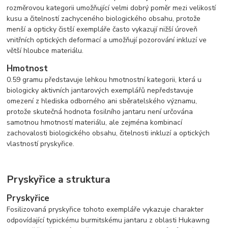
rozměrovou kategorii umožňující velmi dobrý poměr mezi velikostí
kusu a čitelností zachyceného biologického obsahu, protože
menší a opticky čistší exempláře často vykazují nižší úroveň
vnitřních optických deformací a umožňují pozorování inkluzí ve
větší hloubce materiálu.
Hmotnost
0.59 gramu představuje lehkou hmotnostní kategorii, která u
biologicky aktivních jantarových exemplářů nepředstavuje
omezení z hlediska odborného ani sběratelského významu,
protože skutečná hodnota fosilního jantaru není určována
samotnou hmotností materiálu, ale zejména kombinací
zachovalosti biologického obsahu, čitelnosti inkluzí a optických
vlastností pryskyřice.
Pryskyřice a struktura
Pryskyřice
Fosilizovaná pryskyřice tohoto exempláře vykazuje charakter
odpovídající typickému burmitskému jantaru z oblasti Hukawng