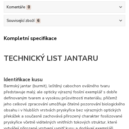
Komentáře
0
Související zboží
6
Kompletní specifikace
TECHNICKÝ LIST JANTARU
Identifikace kusu
Barmský jantar (burmit), leštěný cabochon oválného tvaru
představuje malý, ale opticky výrazný fosilní exemplář s dobře
definovaným tvarem a vysokou průsvitností materiálu, přičemž
jeho celkové zpracování umožňuje čitelné pozorování biologického
obsahu i v hlubších vrstvách pryskyřice bez výrazných optických
překážek a současně zachovává přirozený charakter fosilizované
pryskyřice včetně viditelných vnitřních tokových struktur, které
vytvářejí přirozené vrstvení uvnitř kusu a dodávají exempláři