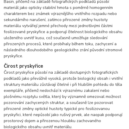
Basin, přičemž na základě fotografických podkladů působí
materiál jako opticky stabilní hmota s poměrně homogenním
charakterem bez známek výraznějšího vnitřního rozpadu nebo
sekundárního narušení, zatímco přirozené změny hustoty
materiálu vytvářejí jemné přechody mezi jednotlivými částmi
fosilizované pryskyřice a podporují čitelnost biologického obsahu
uloženého uvnitř kusu, což současně umožňuje sledování
přirozených procesů, které probíhaly během toku, zachycení a
následného dlouhodobého geologického zrání původní stromové
pryskyřice.
Čirost pryskyřice
Čirost pryskyřice působí na základě dostupných fotografických
podkladů jako převážně vysoká, protože biologický obsah i vnitřní
struktury materiálu zůstávají čitelné i při hlubším pohledu do těla
exempláře, přičemž nedochází k výraznému zakalení nebo
plošnému rozptylu světla, který by významně omezoval možnost
pozorování zachycených struktur, a současně lze pozorovat
přirozené změny optické hustoty typické pro fosilizovanou
pryskyřici, které nepůsobí jako rušivý prvek, ale naopak podporují
prostorový dojem a přirozenou hloubku zachovaného
biologického obsahu uvnitř materiálu.