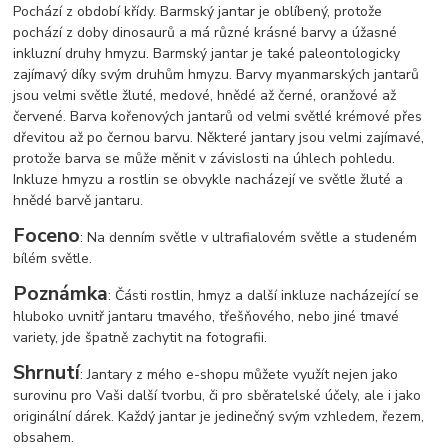
Pochází z období křídy. Barmský jantar je oblíbený, protože
pochází z doby dinosaurů a má různé krásné barvy a úžasné
inkluzní druhy hmyzu. Barmský jantar je také paleontologicky
zajímavý díky svým druhům hmyzu. Barvy myanmarských jantarů
jsou velmi světle žluté, medové, hnědé až černé, oranžové až
červené. Barva kořenových jantarů od velmi světlé krémové přes
dřevitou až po černou barvu. Některé jantary jsou velmi zajímavé,
protože barva se může měnit v závislosti na úhlech pohledu.
Inkluze hmyzu a rostlin se obvykle nacházejí ve světle žluté a
hnědé barvě jantaru.
Foceno
: Na denním světle v ultrafialovém světle a studeném
bílém světle.
Poznámka
: Části rostlin, hmyz a další inkluze nacházející se
hluboko uvnitř jantaru tmavého, třešňového, nebo jiné tmavé
variety, jde špatně zachytit na fotografii.
Shrnutí
: Jantary z mého e-shopu můžete využít nejen jako
surovinu pro Vaši další tvorbu, či pro sběratelské účely, ale i jako
originální dárek. Každý jantar je jedinečný svým vzhledem, řezem,
obsahem.