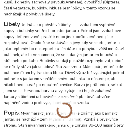
kusů, 1x hezky zachovalý pavouk
(Araneae), dvoukřídlí (Diptera),
části vegetace, bublinky, inkluze lesní půdy, v tomto vzorku se
nacházejí: 4 pohyblivé libely.
Libely
: Jedná se o pohyblivé libely ---- vzduchem vyplněné
kapsy a bublinky vnitřních prostor jantaru. Pokud jsou vzduchové
kapsy deformované, prasklé nebo jinak poškozené nedají se
rozpohybovat. Osobně se setkávám s jevy, kdy vezmete jantar a
jako teploměr ho naklepnete a tím dáte do pohybu i větší množství
bublinek, ale to neznamená, že se s daným jantarem bouchá o
stůl, nebo podlahu. Bublinky se dají pokaždé rozpohybovat, neboť
se někdy stává jak se lidově říká zamrznou. Mám i pár jantarů, kde
bublince říkám hydraulická libela. Divný výraz leč vystihující, pokud
pohnete s jantarem v určitém směru bublinka to následuje, ale
nikoli hned, ale
až po nepatrné chvilce. Barva je průhledná, setkal
jsem se i s červenou barvou a vyskytuje se i hojně zakalená.
Jantary s libelami uchovávám v uzavřené plastové lahvičce
naplněné vodou proti vysychání daného vzorku.
Popis
: Myanmarský jantar, který je také známý jako barmský
jantar, se nachází v zemi Myanmar (Barma). Vzniká z pryskyřice
stromu. Stáří myanmarského jantaru je zhruba 99-100 milionů let?