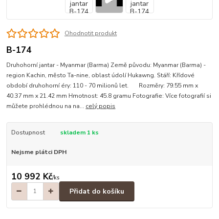
Ohodnotit produkt
B-174
Druhohorní jantar - Myanmar (Barma) Země původu: Myanmar (Barma) -
region Kachin, město Ta-nine, oblast údolí Hukawng. Stáří: Křídové
období druhohorní éry: 110 - 70 milionů let. Rozměry: 79.55 mm x
40.37 mm x 21.42 mm Hmotnost: 45.8 gramu Fotografie: Více fotografií si
můžete prohlédnou na na...
celý popis
Dostupnost
skladem 1 ks
Nejsme plátci DPH
10 992 Kč
/
ks
Přidat do košíku