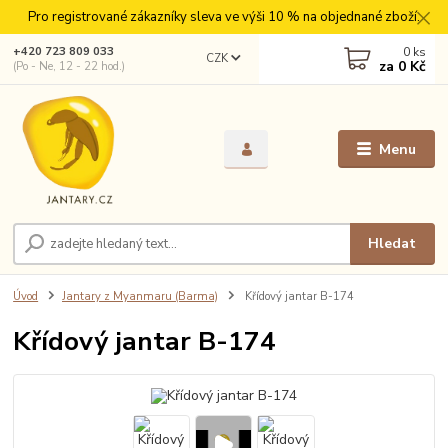
Pro registrované zákazníky sleva ve výši 10 % na objednané zboží.
0
ks
+420 723 809 033
CZK
za
0 Kč
(Po - Ne, 12 - 22 hod.)
Menu
Hledat
Úvod
Jantary z Myanmaru (Barma)
Křídový jantar B-174
Křídový jantar B-174