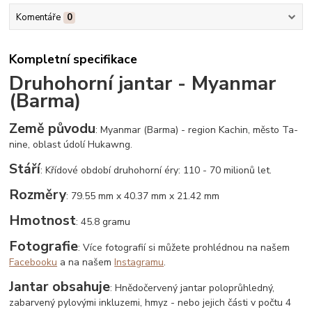
Komentáře
0
Kompletní specifikace
Druhohorní jantar - Myanmar
(Barma)
Země původu
: Myanmar (Barma) - region Kachin, město Ta-
nine, oblast údolí Hukawng.
Stáří
: Křídové období druhohorní éry: 110 - 70 milionů let.
Rozměry
: 79.55 mm x 40.37 mm x 21.42 mm
Hmotnost
: 45.8 gramu
Fotografie
: Více fotografií si můžete prohlédnou na našem
Facebooku
a na našem
Instagramu
.
Jantar obsahuje
: Hnědočervený jantar poloprůhledný,
zabarvený pylovými inkluzemi, hmyz - nebo jejich části v počtu 4