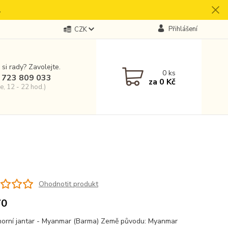
.
Přihlášení
CZK
 si rady? Zavolejte.
0
ks
 723 809 033
za
0 Kč
e, 12 - 22 hod.)
Ohodnotit produkt
70
orní jantar - Myanmar (Barma) Země původu: Myanmar