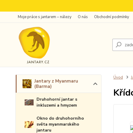
Moje práce s jantarem – nálezy
O nás
Obchodní podmínky
Úvod
J
Jantary z Myanmaru
(Barma)
Kříd
Druhohorní jantar s
inkluzemi a hmyzem
Okno do druhohorního
světa myanmarského
jantaru