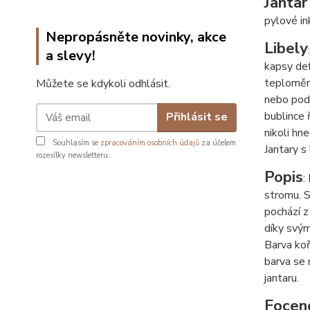
Jantar
pylové in
Nepropásněte novinky, akce
Libely
a slevy!
kapsy def
teploměr 
Můžete se kdykoli odhlásit.
nebo podl
bublince 
Přihlásit se
nikoli hne
Souhlasím se
zpracováním osobních údajů
za účelem
Jantary s
rozesílky newsletteru.
Popis
:
stromu. S
pochází z
díky svým
Barva koř
barva se 
jantaru.
Focen