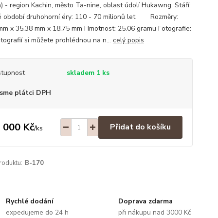
) - region Kachin, město Ta-nine, oblast údolí Hukawng. Stáří:
é období druhohorní éry: 110 - 70 milionů let. Rozměry:
mm x 35.38 mm x 18.75 mm Hmotnost: 25.06 gramu Fotografie:
tografií si můžete prohlédnou na n...
celý popis
tupnost
skladem 1 ks
sme plátci DPH
 000 Kč
Přidat do košíku
/
ks
roduktu:
B-170
Rychlé dodání
Doprava zdarma
expedujeme do 24 h
při nákupu nad 3000 Kč