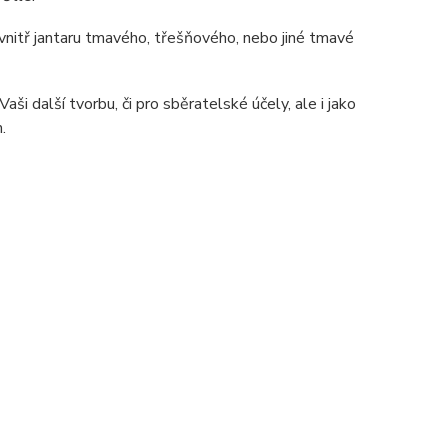
 uvnitř jantaru tmavého, třešňového, nebo jiné tmavé
ši další tvorbu, či pro sběratelské účely, ale i jako
.