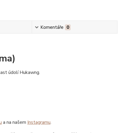
Komentáře
0
rma)
last údolí Hukawng.
u
a na našem
Instagramu
.