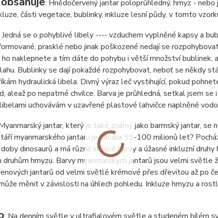
 obsahuje
: Hnědočervený jantar poloprůhledný, hmyz - nebo jej
kluze, části vegetace, bublinky, inkluze lesní půdy, v tomto vzorku
: Jedná se o pohyblivé libely ---- vzduchem vyplněné kapsy a bub
ormované, prasklé nebo jinak poškozené nedají se rozpohybovat
ho naklepnete a tím dáte do pohybu i větší množství bublinek, 
ahu. Bublinky se dají pokaždé rozpohybovat, neboť se někdy stáv
říkám hydraulická libela. Divný výraz leč vystihující, pokud pohne
d, ale
až po nepatrné chvilce. Barva je průhledná, setkal jsem se i
 libelami uchovávám v uzavřené plastové lahvičce naplněné vodo
 Myanmarský jantar, který je také známý jako barmský jantar, se 
táří myanmarského jantaru je zhruba 99-100 milionů let? Pochází
 doby dinosaurů a má různé krásné barvy a úžasné inkluzní druhy
 druhům hmyzu. Barvy myanmarských jantarů jsou velmi světle ž
enových jantarů od velmi světlé krémové přes dřevitou až po čer
může měnit v závislosti na úhlech pohledu. Inkluze hmyzu a rostl
o
: Na denním světle v ultrafialovém světle a studeném bílém sv