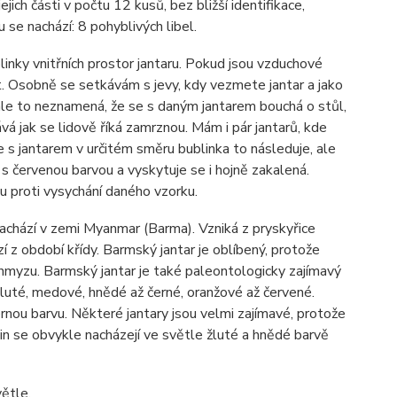
ich části v počtu 12 kusů, bez bližší identifikace,
 se nachází: 8 pohyblivých libel.
linky vnitřních prostor jantaru. Pokud jsou vzduchové
. Osobně se setkávám s jevy, kdy vezmete jantar a jako
ale to neznamená, že se s daným jantarem bouchá o stůl,
á jak se lidově říká zamrznou. Mám i pár jantarů, kde
te s jantarem v určitém směru bublinka to následuje, ale
 s červenou barvou a vyskytuje se i hojně zakalená.
u proti vysychání daného vzorku.
nachází v zemi Myanmar (Barma). Vzniká z pryskyřice
 z období křídy. Barmský jantar je oblíbený, protože
 hmyzu. Barmský jantar je také paleontologicky zajímavý
luté, medové, hnědé až černé, oranžové až červené.
nou barvu. Některé jantary jsou velmi zajímavé, protože
in se obvykle nacházejí ve světle žluté a hnědé barvě
ětle.