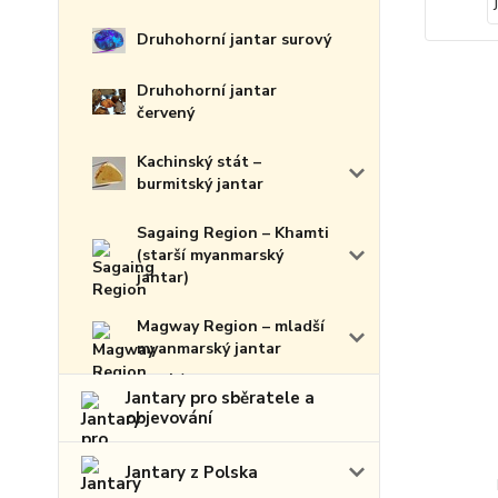
Druhohorní jantar surový
Druhohorní jantar
červený
Kachinský stát –
burmitský jantar
Sagaing Region – Khamti
(starší myanmarský
jantar)
Magway Region – mladší
myanmarský jantar
Jantary pro sběratele a
objevování
Jantary z Polska