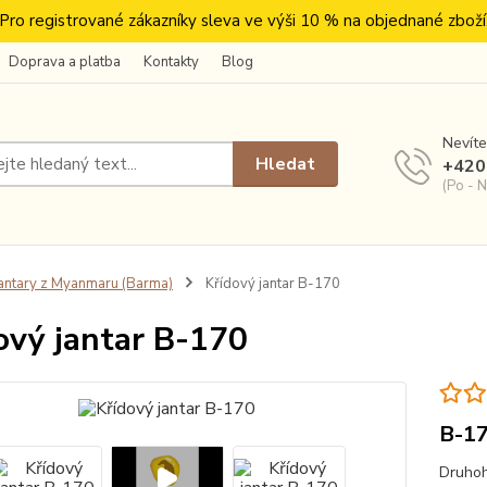
Pro registrované zákazníky sleva ve výši 10 % na objednané zboží
Doprava a platba
Kontakty
Blog
Nevíte
Hledat
+420
(Po - N
antary z Myanmaru (Barma)
Křídový jantar B-170
ový jantar B-170
B-1
Druhoh