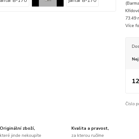
(Barma
Křídov
73.49 
Více fo
Dos
Nej
12
Číslo p
Originální zboží,
Kvalita a pravost,
které jinde nekoupíte
za kterou ručíme