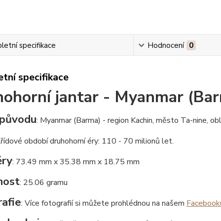
etní specifikace
Hodnocení
0
tní specifikace
ohorní jantar - Myanmar (Ba
původu
: Myanmar (Barma) - region Kachin, město Ta-nine, ob
Křídové období druhohorní éry: 110 - 70 milionů let.
ry
: 73.49 mm x 35.38 mm x 18.75 mm
nost
: 25.06 gramu
afie
: Více fotografií si můžete prohlédnou na našem
Facebook