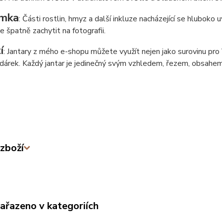
mka
: Části rostlin, hmyz a další inkluze nacházející se hluboko
de špatně zachytit na fotografii.
í
: Jantary z mého e-shopu můžete využít nejen jako surovinu pro Va
í dárek. Každý jantar je jedinečný svým vzhledem, řezem, obsahem
zboží
zařazeno v kategoriích