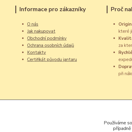
Informace pro zákazníky
Proč na
O nás
Origin
Jak nakupovat
které 
Obchodní podmínky
Kvalit
Ochrana osobních údajů
za kte
Kontakty
Rychl
Certifikát původu jantaru
exped
Dopra
při ná
Používáme sou
případně