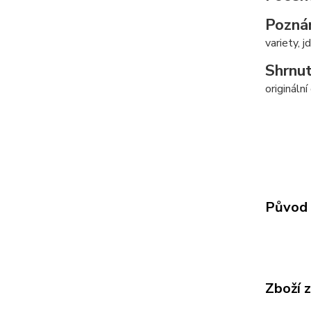
Pozná
variety, j
Shrnut
origináln
Původ 
Zboží 