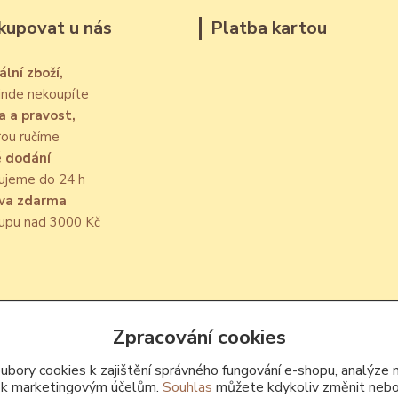
kupovat u nás
Platba kartou
ální zboží,
jinde nekoupíte
a a pravost,
rou ručíme
é dodání
ujeme do 24 h
va zdarma
kupu nad 3000 Kč
Upravit sběr cookies.
Zpracování cookies
bory cookies k zajištění správného fungování e-shopu, analýze 
 k marketingovým účelům.
Souhlas
můžete kdykoliv změnit nebo