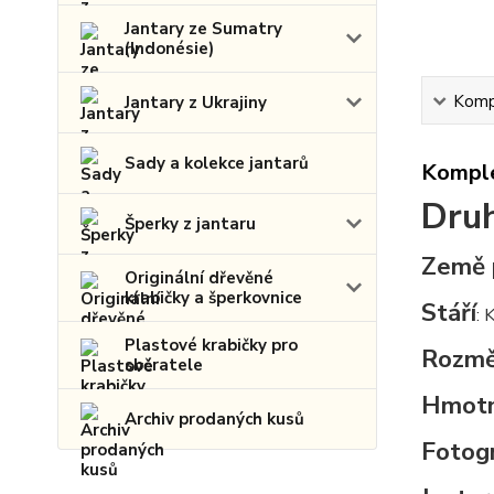
Jantary ze Sumatry
(Indonésie)
Kompl
Jantary z Ukrajiny
Sady a kolekce jantarů
Komple
Druh
Šperky z jantaru
Země 
Originální dřevěné
krabičky a šperkovnice
Stáří
: 
Plastové krabičky pro
Rozmě
sběratele
Hmot
Archiv prodaných kusů
Fotogr