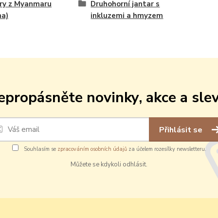
ry z Myanmaru
Druhohorní jantar s
ma)
inkluzemi a hmyzem
epropásněte novinky, akce a slev
Přihlásit se
Souhlasím se
zpracováním osobních údajů
za účelem rozesílky newsletteru.
Můžete se kdykoli odhlásit.