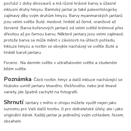
pochází z doby dinosaurů a má různé krásné barvy a úžasné
inkluzní druhy hmyzu. Barmský jantar je také paleontologicky
zajímavý díky svým druhům hmyzu. Barvy myanmarských jantarů
jsou velmi světle žluté, medové, hnědé až černé, oranžové až
červené. Barva kořenových jantarů od velmi světlé krémové přes
dřevitou až po černou barvu. Některé jantary jsou velmi zajímavé,
protože barva se může měnit v závislosti na úhlech pohledu.
Inkluze hmyzu a rostlin se obvykle nacházejí ve světle žluté a
hnědé barvě jantaru.
Foceno : Na denním světle v ultrafialovém světle a studeném
bílém světle.
Poznámka
: Části rostlin, hmyz a další inkluze nacházející se
hluboko uvnitř jantaru tmavého, třešňového, nebo jiné tmavé
variety, jde špatně zachytit na fotografii.
Shrnutí
: Jantary z mého e-shopu můžete využít nejen jako
surovinu pro Vaši další tvorbu, či pro sběratelské účely, ale i jako
originální dárek. Každý jantar je jedinečný svým vzhledem, řezem,
obsahem.