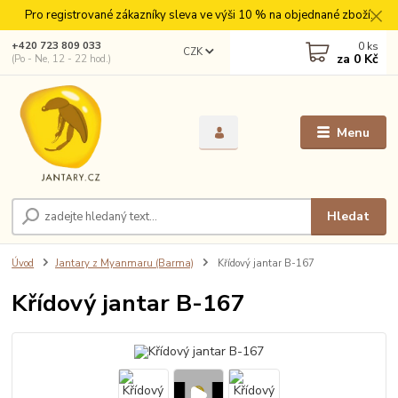
Pro registrované zákazníky sleva ve výši 10 % na objednané zboží.
0
ks
+420 723 809 033
CZK
za
0 Kč
(Po - Ne, 12 - 22 hod.)
Menu
Hledat
Úvod
Jantary z Myanmaru (Barma)
Křídový jantar B-167
Křídový jantar B-167