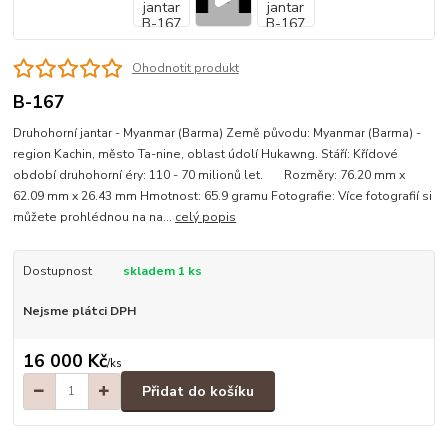
Ohodnotit produkt
B-167
Druhohorní jantar - Myanmar (Barma) Země původu: Myanmar (Barma) -
region Kachin, město Ta-nine, oblast údolí Hukawng. Stáří: Křídové
období druhohorní éry: 110 - 70 milionů let. Rozměry: 76.20 mm x
62.09 mm x 26.43 mm Hmotnost: 65.9 gramu Fotografie: Více fotografií si
můžete prohlédnou na na...
celý popis
Dostupnost
skladem 1 ks
Nejsme plátci DPH
16 000 Kč
/
ks
Přidat do košíku