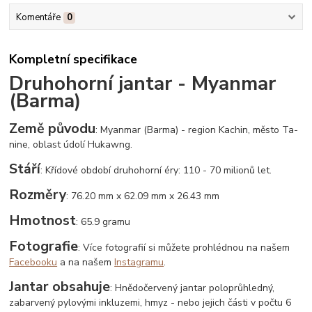
Komentáře
0
Kompletní specifikace
Druhohorní jantar - Myanmar
(Barma)
Země původu
: Myanmar (Barma) - region Kachin, město Ta-
nine, oblast údolí Hukawng.
Stáří
: Křídové období druhohorní éry: 110 - 70 milionů let.
Rozměry
: 76.20 mm x 62.09 mm x 26.43 mm
Hmotnost
: 65.9 gramu
Fotografie
: Více fotografií si můžete prohlédnou na našem
Facebooku
a na našem
Instagramu
.
Jantar obsahuje
: Hnědočervený jantar poloprůhledný,
zabarvený pylovými inkluzemi, hmyz - nebo jejich části v počtu 6