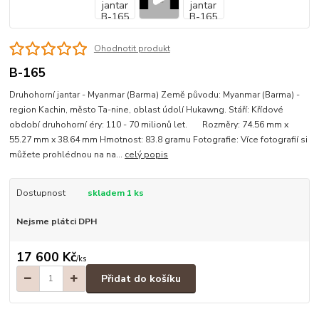
Ohodnotit produkt
B-165
Druhohorní jantar - Myanmar (Barma) Země původu: Myanmar (Barma) -
region Kachin, město Ta-nine, oblast údolí Hukawng. Stáří: Křídové
období druhohorní éry: 110 - 70 milionů let. Rozměry: 74.56 mm x
55.27 mm x 38.64 mm Hmotnost: 83.8 gramu Fotografie: Více fotografií si
můžete prohlédnou na na...
celý popis
Dostupnost
skladem 1 ks
Nejsme plátci DPH
17 600 Kč
/
ks
Přidat do košíku