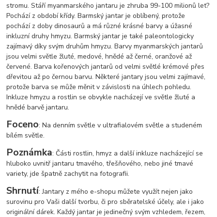
stromu. Stáří myanmarského jantaru je zhruba 99-100 milionů let?
Pochází z období křídy. Barmský jantar je oblíbený, protože
pochází z doby dinosaurů a má různé krásné barvy a úžasné
inkluzní druhy hmyzu. Barmský jantar je také paleontologicky
zajímavý díky svým druhům hmyzu. Barvy myanmarských jantarů
jsou velmi světle žluté, medové, hnědé až černé, oranžové až
červené. Barva kořenových jantarů od velmi světlé krémové přes
dřevitou až po černou barvu. Některé jantary jsou velmi zajímavé,
protože barva se může měnit v závislosti na úhlech pohledu.
Inkluze hmyzu a rostlin se obvykle nacházejí ve světle žluté a
hnědé barvě jantaru.
Foceno
: Na denním světle v ultrafialovém světle a studeném
bílém světle.
Poznámka
: Části rostlin, hmyz a další inkluze nacházející se
hluboko uvnitř jantaru tmavého, třešňového, nebo jiné tmavé
variety, jde špatně zachytit na fotografii.
Shrnutí
: Jantary z mého e-shopu můžete využít nejen jako
surovinu pro Vaši další tvorbu, či pro sběratelské účely, ale i jako
originální dárek. Každý jantar je jedinečný svým vzhledem, řezem,