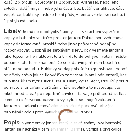
kusů, 2 x brouk (Coleoptera), 2 x pavouk
(Araneae), nebo jeho
svlečka, další hmyz - nebo jeho části bez bližší identifikace, části
vegetace, bublinky, inkluze lesní půdy, v tomto vzorku se nachází:
1 pohyblivá libela.
Libely
: Jedná se o pohyblivé libely ---- vzduchem vyplněné
kapsy a bublinky vnitřních prostor jantaru.Pokud jsou vzduchové
kapsy deformované, prasklé nebo jinak poškozené nedají se
rozpohybovat. Osobně se setkávám s jevy, kdy vezmete jantar a
jako teploměr ho naklepnete a tím dáte do pohybu i větší množství
bublinek, ale to neznamená, že se s daným jantarem bouchá o
stůl, nebo podlahu. Bublinky se dají pokaždé rozpohybovat, neboť
se někdy stává jak se lidově říká zamrznou. Mám i pár jantarů, kde
bublince říkám hydraulická libela. Divný výraz leč vystihující, pokud
pohnete s jantarem v určitém směru bublinka to následuje, ale
nikoli hned, ale
až po nepatrné chvilce. Barva je průhledná, setkal
jsem se i s červenou barvou a vyskytuje se i hojně zakalená.
Jantary s libelami uchovávám v uzavřené plastové lahvičce
naplněné vodou proti vysychání daného vzorku.
Popis
: Myanmarský jantar, který je také známý jako barmský
jantar, se nachází v zemi Myanmar (Barma). Vzniká z pryskyřice