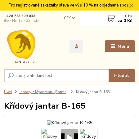
Pro registrované zákazníky sleva ve výši 10 % na objednané zboží.
0
ks
+420 723 809 033
CZK
za
0 Kč
(Po - Ne, 12 - 22 hod.)
Menu
Hledat
Úvod
Jantary z Myanmaru (Barma)
Křídový jantar B-165
Křídový jantar B-165