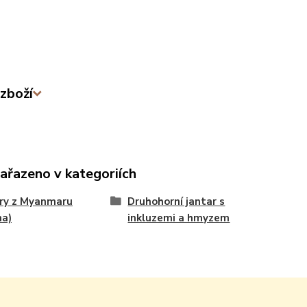
zboží
zařazeno v kategoriích
ry z Myanmaru
Druhohorní jantar s
ma)
inkluzemi a hmyzem