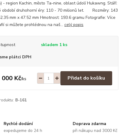
) - region Kachin, město Ta-nine, oblast údolí Hukawng. Stáří:
é období druhohorní éry: 110 - 70 milionů let. Rozměry: 143
2.35 mm x 47.52 mm Hmotnost: 193.6 gramu Fotografie: Více
afií si můžete prohlédnou na naš...
celý popis
tupnost
skladem 1 ks
sme plátci DPH
 000 Kč
Přidat do košíku
/
ks
roduktu:
B-161
Rychlé dodání
Doprava zdarma
expedujeme do 24 h
při nákupu nad 3000 Kč