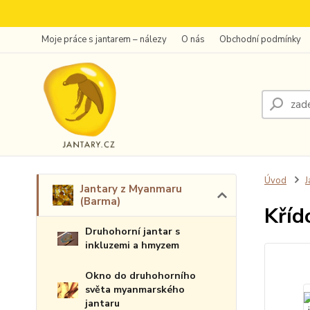
Moje práce s jantarem – nálezy
O nás
Obchodní podmínky
Úvod
J
Jantary z Myanmaru
(Barma)
Kříd
Druhohorní jantar s
inkluzemi a hmyzem
Okno do druhohorního
světa myanmarského
jantaru