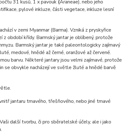
v počtu 31 kusů, 1 x pavouk
(
Araneae), nebo jeho
tifikace, pylové inkluze, části vegetace, inkluze lesní
nachází v zemi Myanmar (Barma). Vzniká z pryskyřice
 z období křídy. Barmský jantar je oblíbený, protože
 hmyzu. Barmský jantar je také paleontologicky zajímavý
luté, medové, hnědé až černé, oranžové až červené.
nou barvu. Některé jantary jsou velmi zajímavé, protože
in se obvykle nacházejí ve světle žluté a hnědé barvě
ětle.
 uvnitř jantaru tmavého, třešňového, nebo jiné tmavé
ši další tvorbu, či pro sběratelské účely, ale i jako
.