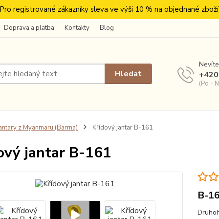
Pro registrované zákazníky sleva ve výši 10 % na objednané zboží
Doprava a platba
Kontakty
Blog
Nevíte
Hledat
+420
(Po - N
antary z Myanmaru (Barma)
Křídový jantar B-161
ový jantar B-161
B-1
Druhoh