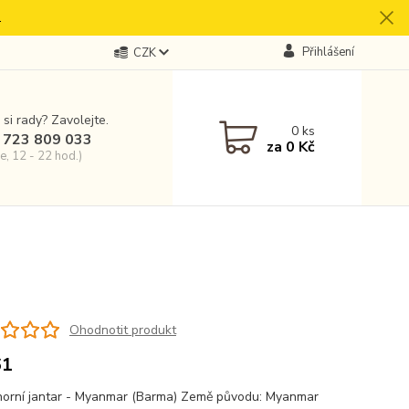
.
Přihlášení
CZK
 si rady? Zavolejte.
0
ks
 723 809 033
za
0 Kč
e, 12 - 22 hod.)
Ohodnotit produkt
61
orní jantar - Myanmar (Barma) Země původu: Myanmar