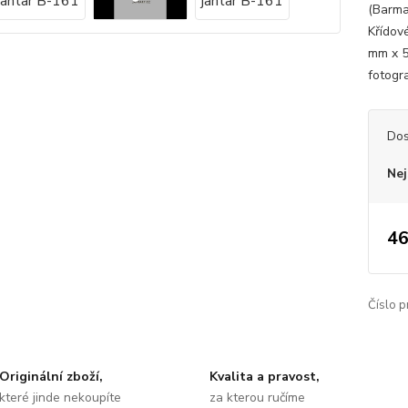
(Barma
Křídov
mm x 5
fotogr
Dos
Nej
46
Číslo p
Originální zboží,
Kvalita a pravost,
které jinde nekoupíte
za kterou ručíme