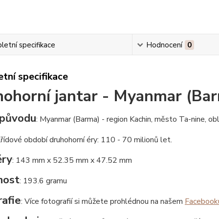
etní specifikace
Hodnocení
0
tní specifikace
ohorní jantar - Myanmar (Ba
původu
: Myanmar (Barma) - region Kachin, město Ta-nine, ob
Křídové období druhohorní éry: 110 - 70 milionů let.
ry
: 143 mm x 52.35 mm x 47.52 mm
nost
: 193.6 gramu
afie
: Více fotografií si můžete prohlédnou na našem
Facebook