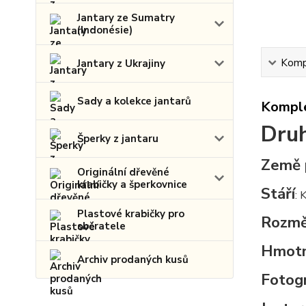
Jantary ze Sumatry
(Indonésie)
Kompl
Jantary z Ukrajiny
Sady a kolekce jantarů
Komple
Druh
Šperky z jantaru
Země 
Originální dřevěné
krabičky a šperkovnice
Stáří
: 
Plastové krabičky pro
Rozmě
sběratele
Hmot
Archiv prodaných kusů
Fotogr