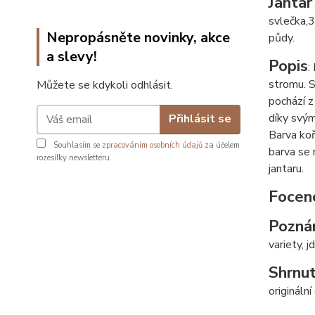
Jantar
svlečka,
3
Nepropásněte novinky, akce
půdy.
a slevy!
Popis
:
stromu. S
Můžete se kdykoli odhlásit.
pochází z
díky svým
Přihlásit se
Barva koř
Souhlasím se
zpracováním osobních údajů
za účelem
barva se 
rozesílky newsletteru.
jantaru.
Focen
Pozná
variety, j
Shrnut
origináln