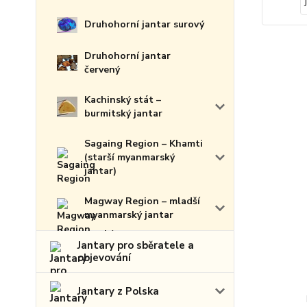
Druhohorní jantar surový
Druhohorní jantar
červený
Kachinský stát –
burmitský jantar
Sagaing Region – Khamti
(starší myanmarský
jantar)
Magway Region – mladší
myanmarský jantar
Jantary pro sběratele a
objevování
Jantary z Polska