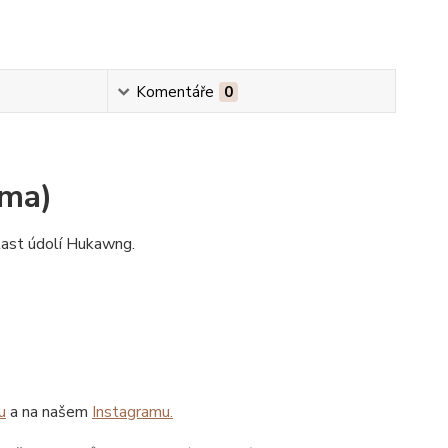
Komentáře
0
rma)
last údolí Hukawng.
u
a na našem
Instagramu.