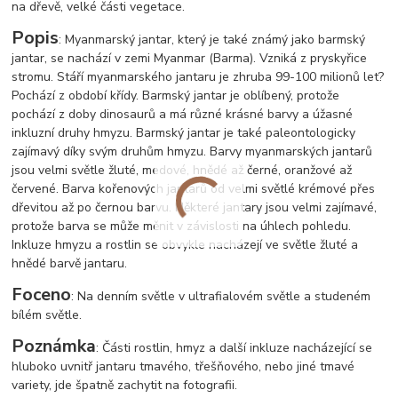
na dřevě, velké části vegetace.
Popis
: Myanmarský jantar, který je také známý jako barmský
jantar, se nachází v zemi Myanmar (Barma). Vzniká z pryskyřice
stromu. Stáří myanmarského jantaru je zhruba 99-100 milionů let?
Pochází z období křídy. Barmský jantar je oblíbený, protože
pochází z doby dinosaurů a má různé krásné barvy a úžasné
inkluzní druhy hmyzu. Barmský jantar je také paleontologicky
zajímavý díky svým druhům hmyzu. Barvy myanmarských jantarů
jsou velmi světle žluté, medové, hnědé až černé, oranžové až
červené. Barva kořenových jantarů od velmi světlé krémové přes
dřevitou až po černou barvu. Některé jantary jsou velmi zajímavé,
protože barva se může měnit v závislosti na úhlech pohledu.
Inkluze hmyzu a rostlin se obvykle nacházejí ve světle žluté a
hnědé barvě jantaru.
Foceno
: Na denním světle v ultrafialovém světle a studeném
bílém světle.
Poznámka
: Části rostlin, hmyz a další inkluze nacházející se
hluboko uvnitř jantaru tmavého, třešňového, nebo jiné tmavé
variety, jde špatně zachytit na fotografii.