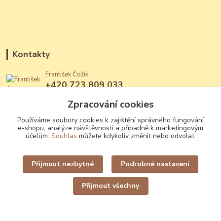
Kontakty
František Čožík
+420 723 809 033
(Po - Ne, 12 - 22 hod.)
Zpracování cookies
jantary@jantary.cz
Používáme soubory cookies k zajištění správného fungování
e-shopu, analýze návštěvnosti a případně k marketingovým
účelům.
Souhlas
můžete kdykoliv změnit nebo odvolat.
Přijmout nezbytné
Podrobné nastavení
Upravit sběr cookies.
Přijmout všechny
Vytvořeno na
Eshop-rychle.cz