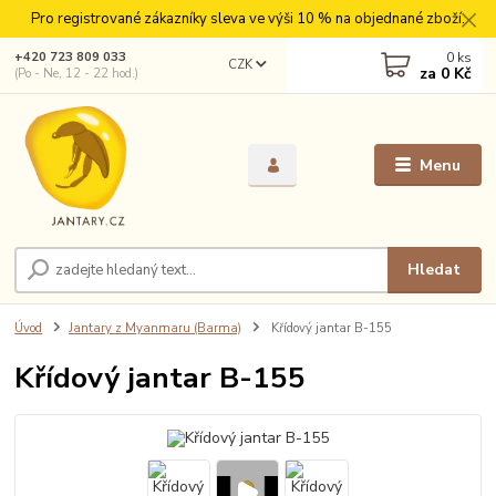
Pro registrované zákazníky sleva ve výši 10 % na objednané zboží.
0
ks
+420 723 809 033
CZK
za
0 Kč
(Po - Ne, 12 - 22 hod.)
Menu
Hledat
Úvod
Jantary z Myanmaru (Barma)
Křídový jantar B-155
Křídový jantar B-155