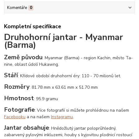
Komentáře
0
Kompletní specifikace
Druhohorní jantar - Myanmar
(Barma)
Země původu
: Myanmar (Barma) - region Kachin, město Ta-
nine, oblast údolí Hukawng.
Stáří
: Křídové období druhohorní éry: 110 - 70 milionů let.
Rozměry
: 81.78 mm x 63.61 mm x 51.70 mm
Hmotnost
: 95.9 gramu
Fotografie
: Více fotografií si můžete prohlédnou na našem
Facebooku
a na našem
Instagramu
.
Jantar obsahuje
: Hnědožlutý jantar poloprůhledný,
zabarvený pylovými inkluzemi, houby s kyjovitou plodnicí rostoucí