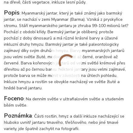
na dřevě, části vegetace, inkluze lesní půdy.
Popis
: Myanmarský jantar, který je také známý jako barmský
jantar, se nachází v zemi Myanmar (Barma). Vzniká z pryskyřice
stromu. Stáří myanmarského jantaru je zhruba 99-100 milionů let?
Pochází z období křídy. Barmský jantar je oblíbený, protože
pochází z doby dinosaurů a má různé krásné barvy a úžasné
inkluzní druhy hmyzu. Barmský jantar je také paleontologicky
zajímavý díky svým druhům hmyzu. Barvy myanmarských jantarů
jsou velmi světle žluté, medové, hnědé až černé, oranžové až
červené. Barva kořenových jantarů od velmi světlé krémové přes
dřevitou až po černou barvu. Některé jantary jsou velmi zajímavé,
protože barva se může měnit v závislosti na úhlech pohledu.
Inkluze hmyzu a rostlin se obvykle nacházejí ve světle žluté a
hnědé barvě jantaru.
Foceno
: Na denním světle v ultrafialovém světle a studeném
bílém světle.
Poznámka
: Části rostlin, hmyz a další inkluze nacházející se
hluboko uvnitř jantaru tmavého, třešňového, nebo jiné tmavé
variety, jde špatně zachytit na fotografii.