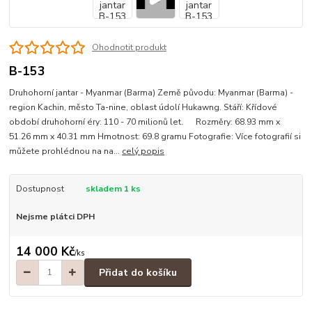
Ohodnotit produkt
B-153
Druhohorní jantar - Myanmar (Barma) Země původu: Myanmar (Barma) -
region Kachin, město Ta-nine, oblast údolí Hukawng. Stáří: Křídové
období druhohorní éry: 110 - 70 milionů let. Rozměry: 68.93 mm x
51.26 mm x 40.31 mm Hmotnost: 69.8 gramu Fotografie: Více fotografií si
můžete prohlédnou na na...
celý popis
Dostupnost
skladem 1 ks
Nejsme plátci DPH
14 000 Kč
/
ks
Přidat do košíku