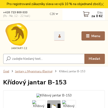
Pro registrované zákazníky sleva ve výši 10 % na objednané zboží.
0
ks
+420 723 809 033
CZK
za
0 Kč
(Po - Ne, 12 - 22 hod.)
Menu
Hledat
Úvod
Jantary z Myanmaru (Barma)
Křídový jantar B-153
Křídový jantar B-153