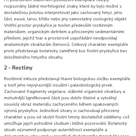
rozpoznány žádné morfologické znaky, které by bylo možné s
dostatečnou jistotou interpretovat jako zachovaný hmyz, jeho
část, exuvii, larvu, křídlo nebo jiný samostatný zoologický objekt.
Vnitřní prostor pryskyřice je tvořen především rostlinným
materiálem, organickým detritem a přirozenými sedimentárními
příměsmi, jejichž tvar a prostorové uspořádání neodpovídají
anatomickým strukturám členovců. Celkový charakter exempláře
proto představuje botanicky zaměřený kus fosilní pryskyřice bez
doložitelného hmyzího obsahu.
2 - Rostliny
Rostlinné inkluze představují hlavní biologickou složku exempláře
a tvoří jeho nejvýraznější vizuální i paleobiologický prvek.
Zachované fragmenty vegetace, vláknité organické struktury a
mohutnější lignifikované části jsou dobře čitelné a vytvářejí
souvislý obraz materiálu zachyceného během opakovaných
výronů pryskyřice. Jednotlivé útvary si zachovávají přirozený
charakter a jsou od okolní fosilní hmoty dostatečně odděleny, což
umožňuje jejich pohodlné studium i běžné pozorování. Botanický
obsah významně podporuje autentičnost exempláře a