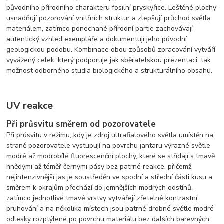
původního přírodního charakteru fosilní pryskyřice. Leštěné plochy
usnadňují pozorování vnitřních struktur a zlepšují průchod světla
materiálem, zatímco ponechané přírodní partie zachovávají
autentický vzhled exempláře a dokumentují jeho původní
geologickou podobu. Kombinace obou způsobů zpracování vytváří
vyvážený celek, který podporuje jak sběratelskou prezentaci, tak
možnost odborného studia biologického a strukturálního obsahu.
UV reakce
Při průsvitu směrem od pozorovatele
Při průsvitu v režimu, kdy je zdroj ultrafialového světla umístěn na
straně pozorovatele vystupují na povrchu jantaru výrazné světle
modré až modrobílé fluorescenční plochy, které se střídají s tmavě
hnědými až téměř černými pásy bez patrné reakce, přičemž
nejintenzivnější jas je soustředěn ve spodní a střední části kusu a
směrem k okrajům přechází do jemnějších modrých odstínů,
zatímco jednotlivé tmavé vrstvy vytvářejí zřetelné kontrastní
pruhování a na několika místech jsou patrné drobné světle modré
odlesky rozptýlené po povrchu materiálu bez dalších barevných