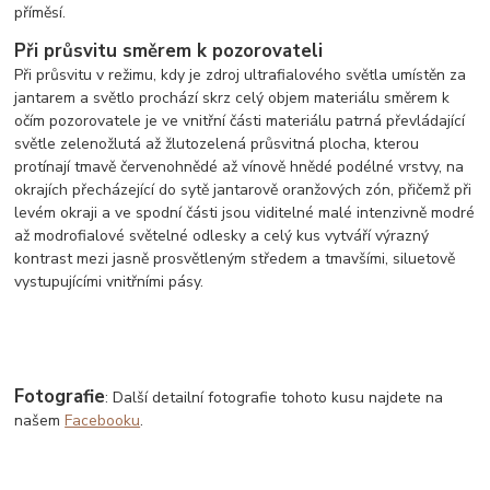
příměsí.
Při průsvitu směrem k pozorovateli
Při průsvitu v režimu, kdy je zdroj ultrafialového světla umístěn za
jantarem a světlo prochází skrz celý objem materiálu směrem k
očím pozorovatele je ve vnitřní části materiálu patrná převládající
světle zelenožlutá až žlutozelená průsvitná plocha, kterou
protínají tmavě červenohnědé až vínově hnědé podélné vrstvy, na
okrajích přecházející do sytě jantarově oranžových zón, přičemž při
levém okraji a ve spodní části jsou viditelné malé intenzivně modré
až modrofialové světelné odlesky a celý kus vytváří výrazný
kontrast mezi jasně prosvětleným středem a tmavšími, siluetově
vystupujícími vnitřními pásy.
Fotografie
: Další detailní fotografie tohoto kusu najdete na
našem
Facebooku
.