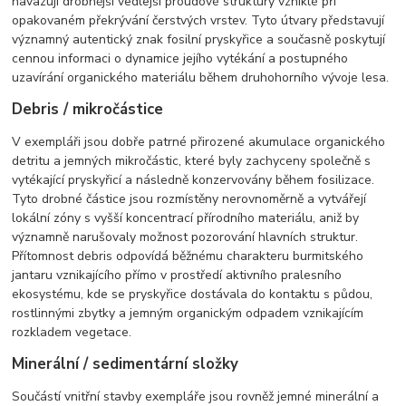
navazují drobnější vedlejší proudové struktury vzniklé při
opakovaném překrývání čerstvých vrstev. Tyto útvary představují
významný autentický znak fosilní pryskyřice a současně poskytují
cennou informaci o dynamice jejího vytékání a postupného
uzavírání organického materiálu během druhohorního vývoje lesa.
Debris / mikročástice
V exempláři jsou dobře patrné přirozené akumulace organického
detritu a jemných mikročástic, které byly zachyceny společně s
vytékající pryskyřicí a následně konzervovány během fosilizace.
Tyto drobné částice jsou rozmístěny nerovnoměrně a vytvářejí
lokální zóny s vyšší koncentrací přírodního materiálu, aniž by
významně narušovaly možnost pozorování hlavních struktur.
Přítomnost debris odpovídá běžnému charakteru burmitského
jantaru vznikajícího přímo v prostředí aktivního pralesního
ekosystému, kde se pryskyřice dostávala do kontaktu s půdou,
rostlinnými zbytky a jemným organickým odpadem vznikajícím
rozkladem vegetace.
Minerální / sedimentární složky
Součástí vnitřní stavby exempláře jsou rovněž jemné minerální a