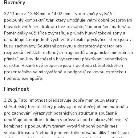
Rozměry
32.11 mm × 13.58 mm × 14.02 mm. Tyto rozměry vytvářejí
podlouhlý kompaktní tvar, který umožňuje velmi dobré pozorování
hlavních vnitřních struktur i bez rozsáhlejšího broušení materiálu.
Poměr délky vůči šířce zvýrazňuje průběh hlavní tokové zóny a
usnadňuje čtení jednotlivých vrstev fosilní pryskyřice, které jsou v
kusu zachovány. Současně poskytuje dostatečný prostor pro
rozpoznání větších rostlinných fragmentů a organicko-minerálních
příměsí, aniž by docházelo k výraznému překrývání jednotlivých
struktur. Rozměrové proporce jsou z pohledu sběratelského i
prezentačního velmi vyvážené a podporují celkovou estetickou
hodnotu exempláře.
Hmotnost
3.26 g. Tato hmotnost představuje dobře manipulovatelný
sběratelský formát, který poskytuje dostatečný objem materiálu
pro zachování výrazných botanických struktur a současně
umožňuje pohodlné studium v průsvitu i pod makrozvětšením. V
kombinaci s podlouhlým tvarem vytváří vhodný poměr mezi
velikostí kusu a čitelností jeho vnitřního obsahu, díky čemuž jsou