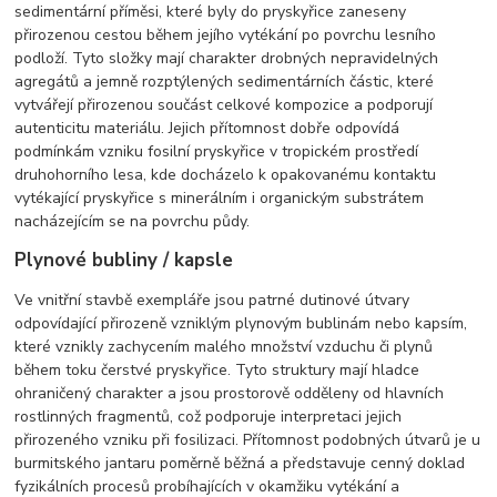
sedimentární příměsi, které byly do pryskyřice zaneseny
přirozenou cestou během jejího vytékání po povrchu lesního
podloží. Tyto složky mají charakter drobných nepravidelných
agregátů a jemně rozptýlených sedimentárních částic, které
vytvářejí přirozenou součást celkové kompozice a podporují
autenticitu materiálu. Jejich přítomnost dobře odpovídá
podmínkám vzniku fosilní pryskyřice v tropickém prostředí
druhohorního lesa, kde docházelo k opakovanému kontaktu
vytékající pryskyřice s minerálním i organickým substrátem
nacházejícím se na povrchu půdy.
Plynové bubliny / kapsle
Ve vnitřní stavbě exempláře jsou patrné dutinové útvary
odpovídající přirozeně vzniklým plynovým bublinám nebo kapsím,
které vznikly zachycením malého množství vzduchu či plynů
během toku čerstvé pryskyřice. Tyto struktury mají hladce
ohraničený charakter a jsou prostorově odděleny od hlavních
rostlinných fragmentů, což podporuje interpretaci jejich
přirozeného vzniku při fosilizaci. Přítomnost podobných útvarů je u
burmitského jantaru poměrně běžná a představuje cenný doklad
fyzikálních procesů probíhajících v okamžiku vytékání a