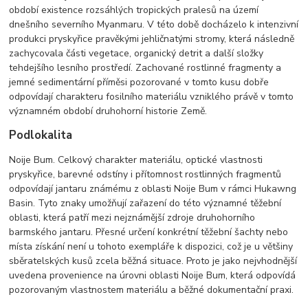
období existence rozsáhlých tropických pralesů na území
dnešního severního Myanmaru. V této době docházelo k intenzivní
produkci pryskyřice pravěkými jehličnatými stromy, která následně
zachycovala části vegetace, organický detrit a další složky
tehdejšího lesního prostředí. Zachované rostlinné fragmenty a
jemné sedimentární příměsi pozorované v tomto kusu dobře
odpovídají charakteru fosilního materiálu vzniklého právě v tomto
významném období druhohorní historie Země.
Podlokalita
Noije Bum. Celkový charakter materiálu, optické vlastnosti
pryskyřice, barevné odstíny i přítomnost rostlinných fragmentů
odpovídají jantaru známému z oblasti Noije Bum v rámci Hukawng
Basin. Tyto znaky umožňují zařazení do této významné těžební
oblasti, která patří mezi nejznámější zdroje druhohorního
barmského jantaru. Přesné určení konkrétní těžební šachty nebo
místa získání není u tohoto exempláře k dispozici, což je u většiny
sběratelských kusů zcela běžná situace. Proto je jako nejvhodnější
uvedena provenience na úrovni oblasti Noije Bum, která odpovídá
pozorovaným vlastnostem materiálu a běžné dokumentační praxi.