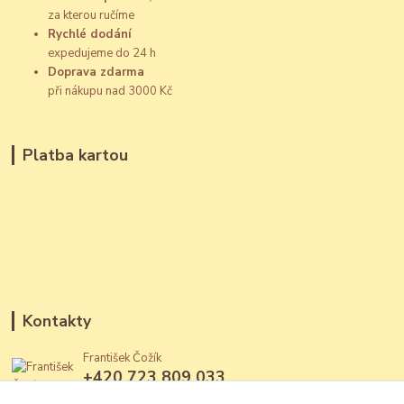
za kterou ručíme
Rychlé dodání
expedujeme do 24 h
Doprava zdarma
při nákupu nad 3000 Kč
Platba kartou
Kontakty
František Čožík
+420 723 809 033
(Po - Ne, 12 - 22 hod.)