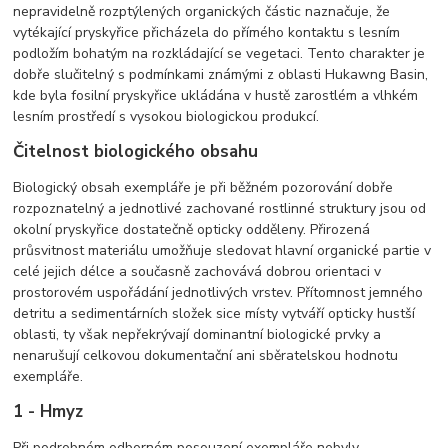
nepravidelně rozptýlených organických částic naznačuje, že
vytékající pryskyřice přicházela do přímého kontaktu s lesním
podložím bohatým na rozkládající se vegetaci. Tento charakter je
dobře slučitelný s podmínkami známými z oblasti Hukawng Basin,
kde byla fosilní pryskyřice ukládána v hustě zarostlém a vlhkém
lesním prostředí s vysokou biologickou produkcí.
Čitelnost biologického obsahu
Biologický obsah exempláře je při běžném pozorování dobře
rozpoznatelný a jednotlivé zachované rostlinné struktury jsou od
okolní pryskyřice dostatečně opticky odděleny. Přirozená
průsvitnost materiálu umožňuje sledovat hlavní organické partie v
celé jejich délce a současně zachovává dobrou orientaci v
prostorovém uspořádání jednotlivých vrstev. Přítomnost jemného
detritu a sedimentárních složek sice místy vytváří opticky hustší
oblasti, ty však nepřekrývají dominantní biologické prvky a
nenarušují celkovou dokumentační ani sběratelskou hodnotu
exempláře.
1 - Hmyz
Při podrobném odborném posouzení exempláře nebyly