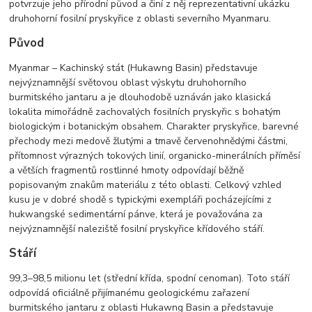
potvrzuje jeho přírodní původ a činí z něj reprezentativní ukázku
druhohorní fosilní pryskyřice z oblasti severního Myanmaru.
Původ
Myanmar – Kachinský stát (Hukawng Basin) představuje
nejvýznamnější světovou oblast výskytu druhohorního
burmitského jantaru a je dlouhodobě uznáván jako klasická
lokalita mimořádně zachovalých fosilních pryskyřic s bohatým
biologickým i botanickým obsahem. Charakter pryskyřice, barevné
přechody mezi medově žlutými a tmavě červenohnědými částmi,
přítomnost výrazných tokových linií, organicko-minerálních příměsí
a větších fragmentů rostlinné hmoty odpovídají běžně
popisovaným znakům materiálu z této oblasti. Celkový vzhled
kusu je v dobré shodě s typickými exempláři pocházejícími z
hukwangské sedimentární pánve, která je považována za
nejvýznamnější naleziště fosilní pryskyřice křídového stáří.
Stáří
99,3–98,5 milionu let (střední křída, spodní cenoman). Toto stáří
odpovídá oficiálně přijímanému geologickému zařazení
burmitského jantaru z oblasti Hukawng Basin a představuje