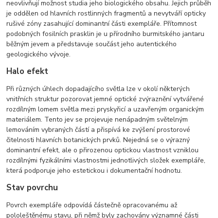
neovlivňují možnost studia jeho biologického obsahu. Jejich průběh
je oddělen od hlavních rostlinných fragmentů a nevytváří opticky
rušivé zóny zasahující dominantní části exempláře. Přítomnost
podobných fosilních prasklin je u přírodního burmitského jantaru
běžným jevem a představuje součást jeho autentického
geologického vývoje.
Halo efekt
Při různých úhlech dopadajícího světla lze v okolí některých
vnitřních struktur pozorovat jemné optické zvýraznění vytvářené
rozdílným lomem světla mezi pryskyřicí a uzavřeným organickým
materiálem. Tento jev se projevuje nenápadným světelným
lemováním vybraných částí a přispívá ke zvýšení prostorové
čitelnosti hlavních botanických prvků. Nejedná se o výrazný
dominantní efekt, ale o přirozenou optickou vlastnost vzniklou
rozdílnými fyzikálními vlastnostmi jednotlivých složek exempláře,
která podporuje jeho estetickou i dokumentační hodnotu.
Stav povrchu
Povrch exempláře odpovídá částečně opracovanému až
pololeštěnému stavu, při němž byly zachovány významné části