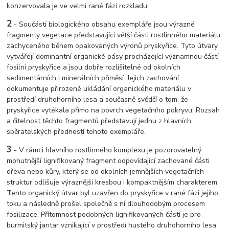
konzervovala je ve velmi rané fázi rozkladu.
2
- Součástí biologického obsahu exempláře jsou výrazné
fragmenty vegetace představující větší části rostlinného materiálu
zachyceného během opakovaných výronů pryskyřice. Tyto útvary
vytvářejí dominantní organické pásy procházející významnou částí
fosilní pryskyřice a jsou dobře rozlišitelné od okolních
sedimentárních i minerálních příměsí. Jejich zachování
dokumentuje přirozené ukládání organického materiálu v
prostředí druhohorního lesa a současně svědčí o tom, že
pryskyřice vytékala přímo na povrch vegetačního pokryvu. Rozsah
a čitelnost těchto fragmentů představují jednu z hlavních
sběratelských předností tohoto exempláře.
3
- V rámci hlavního rostlinného komplexu je pozorovatelný
mohutnější lignifikovaný fragment odpovídající zachované části
dřeva nebo kůry, který se od okolních jemnějších vegetačních
struktur odlišuje výraznější kresbou i kompaktnějším charakterem.
Tento organický útvar byl uzavřen do pryskyřice v rané fázi jejího
toku a následně prošel společně s ní dlouhodobým procesem
fosilizace. Přítomnost podobných lignifikovaných částí je pro
burmitský jantar vznikající v prostředí hustého druhohorního lesa