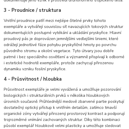
dokumentuje jeho vznik v prostředí druhohorního tropického lesa.
3 - Proudnice / struktura
Vnitřní proudnice patří mezi nejlépe čitelné prvky tohoto
exempláře a vytvářejí souvislou síť navazujících tokových struktur
dokumentujících postupné vytékání a ukládání pryskyřice. Hlavní
proudový pás je doprovázen jemnějšími vedlejšími liniemi, které
odrážejí jednotlivé fáze pohybu pryskyřičné hmoty po povrchu
původního stromu a okolní vegetace. Tyto útvary jsou dobře
patrné i bez speciálního osvětlení a významně přispívají k odborné
i estetické hodnotě exempláře, protože zachycují přirozenou
dynamiku vzniku fosilní pryskyřice.
4 - Průsvitnost / hloubka
Průsvitnost exempláře je velmi vyvážená a umožňuje pozorování
biologických i strukturálních prvků v několika hloubkových
úrovních současně. Průhlednější medově zbarvené partie poskytují
dostatečný optický přístup k vnitřním detailům, zatímco tmavší
organické zóny vytvářejí přirozený prostorový kontrast a podporují
trojrozměrné vnímání zachovaných struktur. Díky této kombinaci
působí exemplář hloubkově velmi plasticky a umožňuje sledovat