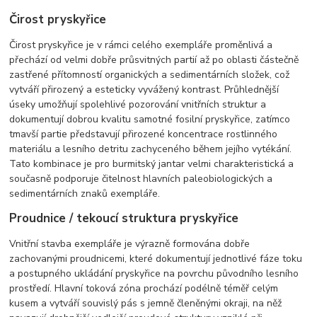
Čirost pryskyřice
Čirost pryskyřice je v rámci celého exempláře proměnlivá a
přechází od velmi dobře průsvitných partií až po oblasti částečně
zastřené přítomností organických a sedimentárních složek, což
vytváří přirozený a esteticky vyvážený kontrast. Průhlednější
úseky umožňují spolehlivé pozorování vnitřních struktur a
dokumentují dobrou kvalitu samotné fosilní pryskyřice, zatímco
tmavší partie představují přirozené koncentrace rostlinného
materiálu a lesního detritu zachyceného během jejího vytékání.
Tato kombinace je pro burmitský jantar velmi charakteristická a
současně podporuje čitelnost hlavních paleobiologických a
sedimentárních znaků exempláře.
Proudnice / tekoucí struktura pryskyřice
Vnitřní stavba exempláře je výrazně formována dobře
zachovanými proudnicemi, které dokumentují jednotlivé fáze toku
a postupného ukládání pryskyřice na povrchu původního lesního
prostředí. Hlavní toková zóna prochází podélně téměř celým
kusem a vytváří souvislý pás s jemně členěnými okraji, na něž