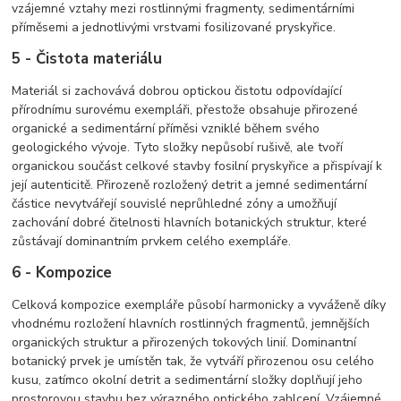
vzájemné vztahy mezi rostlinnými fragmenty, sedimentárními
příměsemi a jednotlivými vrstvami fosilizované pryskyřice.
5 - Čistota materiálu
Materiál si zachovává dobrou optickou čistotu odpovídající
přírodnímu surovému exempláři, přestože obsahuje přirozené
organické a sedimentární příměsi vzniklé během svého
geologického vývoje. Tyto složky nepůsobí rušivě, ale tvoří
organickou součást celkové stavby fosilní pryskyřice a přispívají k
její autenticitě. Přirozeně rozložený detrit a jemné sedimentární
částice nevytvářejí souvislé neprůhledné zóny a umožňují
zachování dobré čitelnosti hlavních botanických struktur, které
zůstávají dominantním prvkem celého exempláře.
6 - Kompozice
Celková kompozice exempláře působí harmonicky a vyváženě díky
vhodnému rozložení hlavních rostlinných fragmentů, jemnějších
organických struktur a přirozených tokových linií. Dominantní
botanický prvek je umístěn tak, že vytváří přirozenou osu celého
kusu, zatímco okolní detrit a sedimentární složky doplňují jeho
prostorovou stavbu bez výrazného optického zahlcení. Vzájemné