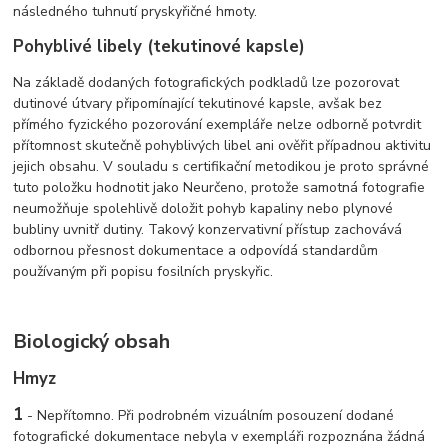
následného tuhnutí pryskyřičné hmoty.
Pohyblivé libely (tekutinové kapsle)
Na základě dodaných fotografických podkladů lze pozorovat
dutinové útvary připomínající tekutinové kapsle, avšak bez
přímého fyzického pozorování exempláře nelze odborně potvrdit
přítomnost skutečně pohyblivých libel ani ověřit případnou aktivitu
jejich obsahu. V souladu s certifikační metodikou je proto správné
tuto položku hodnotit jako Neurčeno, protože samotná fotografie
neumožňuje spolehlivě doložit pohyb kapaliny nebo plynové
bubliny uvnitř dutiny. Takový konzervativní přístup zachovává
odbornou přesnost dokumentace a odpovídá standardům
používaným při popisu fosilních pryskyřic.
Biologický obsah
Hmyz
1
- Nepřítomno. Při podrobném vizuálním posouzení dodané
fotografické dokumentace nebyla v exempláři rozpoznána žádná