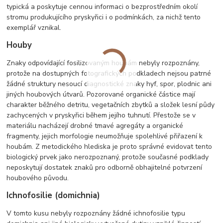
typická a poskytuje cennou informaci o bezprostředním okolí
stromu produkujícího pryskyřici i o podmínkách, za nichž tento
exemplář vznikal.
Houby
Znaky odpovídající fosilizovaným houbám nebyly rozpoznány,
protože na dostupných fotografických podkladech nejsou patrné
žádné struktury nesoucí diagnostické znaky hyf, spor, plodnic ani
jiných houbových útvarů. Pozorované organické částice mají
charakter běžného detritu, vegetačních zbytků a složek lesní půdy
zachycených v pryskyřici během jejího tuhnutí. Přestože se v
materiálu nacházejí drobné tmavé agregáty a organické
fragmenty, jejich morfologie neumožňuje spolehlivé přiřazení k
houbám. Z metodického hlediska je proto správné evidovat tento
biologický prvek jako nerozpoznaný, protože současné podklady
neposkytují dostatek znaků pro odborně obhajitelné potvrzení
houbového původu.
Ichnofosilie (domichnia)
V tomto kusu nebyly rozpoznány žádné ichnofosilie typu