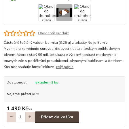
Ohodnotit produkt
Částečně leštěný valoun burmitu (3,26 g) z lokality Noije Bum v
Myanmaru kombinuje surovou křídovou krustu s lesklým průhledovým
oknem. Vzorek starý 99 mil. let ukazuje výrazný kontrast medových a
tmavých zón s podélnými proudnicemi, plynovými bublinami a detritem.
Kus neobsahuje hmyzí inkluze.
celý popis
Dostupnost
skladem 1 ks
Nejsme plátci DPH
1 490 Kč
/
ks
Přidat do košíku