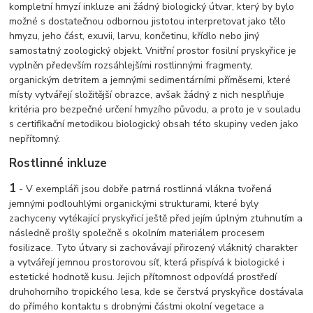
kompletní hmyzí inkluze ani žádný biologický útvar, který by bylo
možné s dostatečnou odbornou jistotou interpretovat jako tělo
hmyzu, jeho část, exuvii, larvu, končetinu, křídlo nebo jiný
samostatný zoologický objekt. Vnitřní prostor fosilní pryskyřice je
vyplněn především rozsáhlejšími rostlinnými fragmenty,
organickým detritem a jemnými sedimentárními příměsemi, které
místy vytvářejí složitější obrazce, avšak žádný z nich nesplňuje
kritéria pro bezpečné určení hmyzího původu, a proto je v souladu
s certifikační metodikou biologický obsah této skupiny veden jako
nepřítomný.
Rostlinné inkluze
1
- V exempláři jsou dobře patrná rostlinná vlákna tvořená
jemnými podlouhlými organickými strukturami, které byly
zachyceny vytékající pryskyřicí ještě před jejím úplným ztuhnutím a
následně prošly společně s okolním materiálem procesem
fosilizace. Tyto útvary si zachovávají přirozený vláknitý charakter
a vytvářejí jemnou prostorovou síť, která přispívá k biologické i
estetické hodnotě kusu. Jejich přítomnost odpovídá prostředí
druhohorního tropického lesa, kde se čerstvá pryskyřice dostávala
do přímého kontaktu s drobnými částmi okolní vegetace a