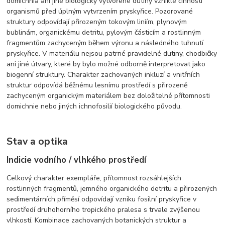
domichnia ani jiné biologicky vytvořené dutiny vzniklé činností
organismů před úplným vytvrzením pryskyřice. Pozorované
struktury odpovídají přirozeným tokovým liniím, plynovým
bublinám, organickému detritu, pylovým částicím a rostlinným
fragmentům zachyceným během výronu a následného tuhnutí
pryskyřice. V materiálu nejsou patrné pravidelné dutiny, chodbičky
ani jiné útvary, které by bylo možné odborně interpretovat jako
biogenní struktury. Charakter zachovaných inkluzí a vnitřních
struktur odpovídá běžnému lesnímu prostředí s přirozeně
zachyceným organickým materiálem bez doložitelné přítomnosti
domichnie nebo jiných ichnofosilií biologického původu.
Stav a optika
Indicie vodního / vlhkého prostředí
Celkový charakter exempláře, přítomnost rozsáhlejších
rostlinných fragmentů, jemného organického detritu a přirozených
sedimentárních příměsí odpovídají vzniku fosilní pryskyřice v
prostředí druhohorního tropického pralesa s trvale zvýšenou
vlhkostí. Kombinace zachovaných botanických struktur a