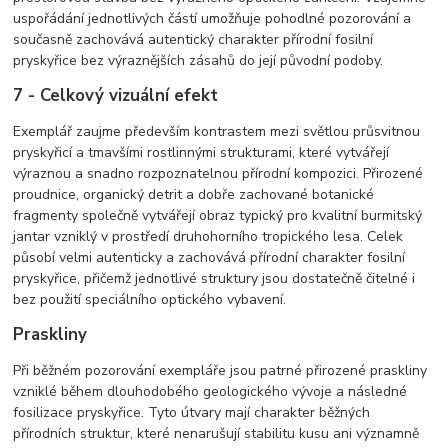
uspořádání jednotlivých částí umožňuje pohodlné pozorování a
současně zachovává autentický charakter přírodní fosilní
pryskyřice bez výraznějších zásahů do její původní podoby.
7 - Celkový vizuální efekt
Exemplář zaujme především kontrastem mezi světlou průsvitnou
pryskyřicí a tmavšími rostlinnými strukturami, které vytvářejí
výraznou a snadno rozpoznatelnou přírodní kompozici. Přirozené
proudnice, organický detrit a dobře zachované botanické
fragmenty společně vytvářejí obraz typický pro kvalitní burmitský
jantar vzniklý v prostředí druhohorního tropického lesa. Celek
působí velmi autenticky a zachovává přírodní charakter fosilní
pryskyřice, přičemž jednotlivé struktury jsou dostatečně čitelné i
bez použití speciálního optického vybavení.
Praskliny
Při běžném pozorování exempláře jsou patrné přirozené praskliny
vzniklé během dlouhodobého geologického vývoje a následné
fosilizace pryskyřice. Tyto útvary mají charakter běžných
přírodních struktur, které nenarušují stabilitu kusu ani významně