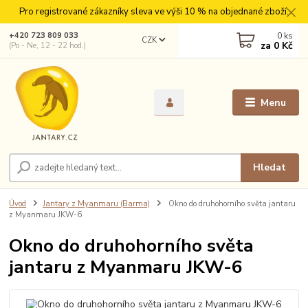
Pro registrované zákazníky sleva ve výši 10 % na objednané zboží.
0
ks
+420 723 809 033
CZK
za
0 Kč
(Po - Ne, 12 - 22 hod.)
Menu
Hledat
Úvod
Jantary z Myanmaru (Barma)
Okno do druhohorního světa jantaru
z Myanmaru JKW-6
Okno do druhohorního světa
jantaru z Myanmaru JKW-6