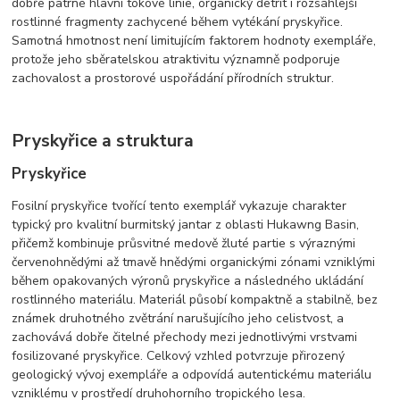
dobře patrné hlavní tokové linie, organický detrit i rozsáhlejší
rostlinné fragmenty zachycené během vytékání pryskyřice.
Samotná hmotnost není limitujícím faktorem hodnoty exempláře,
protože jeho sběratelskou atraktivitu významně podporuje
zachovalost a prostorové uspořádání přírodních struktur.
Pryskyřice a struktura
Pryskyřice
Fosilní pryskyřice tvořící tento exemplář vykazuje charakter
typický pro kvalitní burmitský jantar z oblasti Hukawng Basin,
přičemž kombinuje průsvitné medově žluté partie s výraznými
červenohnědými až tmavě hnědými organickými zónami vzniklými
během opakovaných výronů pryskyřice a následného ukládání
rostlinného materiálu. Materiál působí kompaktně a stabilně, bez
známek druhotného zvětrání narušujícího jeho celistvost, a
zachovává dobře čitelné přechody mezi jednotlivými vrstvami
fosilizované pryskyřice. Celkový vzhled potvrzuje přirozený
geologický vývoj exempláře a odpovídá autentickému materiálu
vzniklému v prostředí druhohorního tropického lesa.