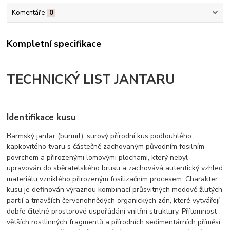
Komentáře
0
Kompletní specifikace
TECHNICKÝ LIST JANTARU
Identifikace kusu
Barmský jantar (burmit), surový přírodní kus podlouhlého
kapkovitého tvaru s částečně zachovaným původním fosilním
povrchem a přirozenými lomovými plochami, který nebyl
upravován do sběratelského brusu a zachovává autentický vzhled
materiálu vzniklého přirozeným fosilizačním procesem. Charakter
kusu je definován výraznou kombinací průsvitných medově žlutých
partií a tmavších červenohnědých organických zón, které vytvářejí
dobře čitelné prostorové uspořádání vnitřní struktury. Přítomnost
větších rostlinných fragmentů a přírodních sedimentárních příměsí