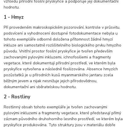
vzhledu přírodní fosilní pryskyřice a podporuje její dokumentační
hodnotu.
1 - Hmyz
Při provedeném makroskopickém pozorování, kontrole v průsvitu,
podsvícení a vyhodnocení dostupné fotodokumentace nebyla u
tohoto exempláře odborně doložena přítomnost žádné hmyzí
inkluze ani samostatně rozlišitelného biologického prvku hmyzího
původu. Vnitřní prostor fosilní pryskyřice je tvořen především
zachovanými pylovými inkluzemi, ichnofosiliemi a fragmenty
vegetace, které dokumentují přírodní prostředí, ve kterém byla
pryskyřice vytvořena a následně fosilizována. Absence hmyzích
pozůstatků je u přírodních kusů myanmarského jantaru zcela
běžným jevem a nijak nesnižuje jejich přírodovědnou,
dokumentační ani sběratelskou hodnotu.
2 - Rostliny
Rostlinný obsah tohoto exempláře je tvořen zachovanými
pylovými inkluzemi a fragmenty vegetace, které představují přímý
záznam původního druhohorního lesního prostředí, ve kterém byla
pryskyřice produkována. Tyto struktury jsou v materiálu dobře