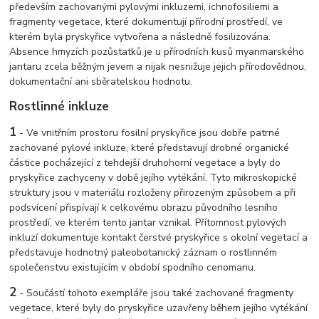
především zachovanými pylovými inkluzemi, ichnofosiliemi a
fragmenty vegetace, které dokumentují přírodní prostředí, ve
kterém byla pryskyřice vytvořena a následně fosilizována.
Absence hmyzích pozůstatků je u přírodních kusů myanmarského
jantaru zcela běžným jevem a nijak nesnižuje jejich přírodovědnou,
dokumentační ani sběratelskou hodnotu.
Rostlinné inkluze
1
- Ve vnitřním prostoru fosilní pryskyřice jsou dobře patrné
zachované pylové inkluze, které představují drobné organické
částice pocházející z tehdejší druhohorní vegetace a byly do
pryskyřice zachyceny v době jejího vytékání. Tyto mikroskopické
struktury jsou v materiálu rozloženy přirozeným způsobem a při
podsvícení přispívají k celkovému obrazu původního lesního
prostředí, ve kterém tento jantar vznikal. Přítomnost pylových
inkluzí dokumentuje kontakt čerstvé pryskyřice s okolní vegetací a
představuje hodnotný paleobotanický záznam o rostlinném
společenstvu existujícím v období spodního cenomanu.
2
- Součástí tohoto exempláře jsou také zachované fragmenty
vegetace, které byly do pryskyřice uzavřeny během jejího vytékání