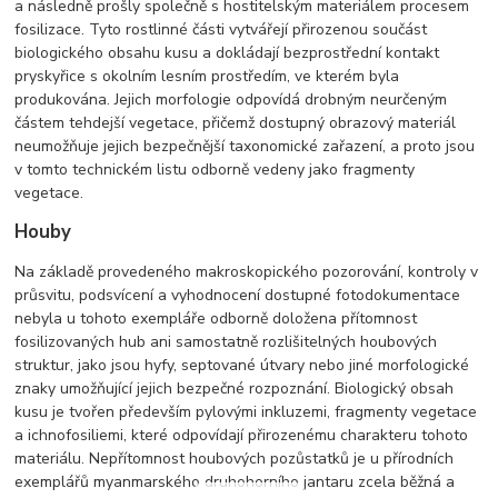
a následně prošly společně s hostitelským materiálem procesem
fosilizace. Tyto rostlinné části vytvářejí přirozenou součást
biologického obsahu kusu a dokládají bezprostřední kontakt
pryskyřice s okolním lesním prostředím, ve kterém byla
produkována. Jejich morfologie odpovídá drobným neurčeným
částem tehdejší vegetace, přičemž dostupný obrazový materiál
neumožňuje jejich bezpečnější taxonomické zařazení, a proto jsou
v tomto technickém listu odborně vedeny jako fragmenty
vegetace.
Houby
Na základě provedeného makroskopického pozorování, kontroly v
průsvitu, podsvícení a vyhodnocení dostupné fotodokumentace
nebyla u tohoto exempláře odborně doložena přítomnost
fosilizovaných hub ani samostatně rozlišitelných houbových
struktur, jako jsou hyfy, septované útvary nebo jiné morfologické
znaky umožňující jejich bezpečné rozpoznání. Biologický obsah
kusu je tvořen především pylovými inkluzemi, fragmenty vegetace
a ichnofosiliemi, které odpovídají přirozenému charakteru tohoto
materiálu. Nepřítomnost houbových pozůstatků je u přírodních
exemplářů myanmarského druhohorního jantaru zcela běžná a