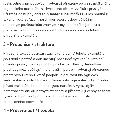
rozlišitelné a při podsvícení vytvářejí přirozený obraz rozptýleného
organického materiálu zachyceného během vytékání pryskyřice.
Přestože dostupný obrazový materiál neumožňuje jejich přesnější
taxonomické zařazení, jejich morfologie odpovídá běžným
rostlinným pozůstatkům známým z myanmarského jantaru a
představuje hodnotnou součást biologického obsahu tohoto
přírodního exempláře.
3 - Proudnice / struktura
Přirozené tokové struktury zachované uvnitř tohoto exempláře
jsou dobře patrné a dokumentují postupné vytékání a vrstvení
původní pryskyřice na povrchu produkující dřeviny. Jednotlivé
přechody mezi světlejšími a tmavšími partiemi vytvářejí přirozenou
prostorovou kresbu, která podporuje čitelnost biologických i
sedimentárních struktur a současně potvrzuje autentický přírodní
původ materiálu. Proudnice nejsou narušeny výraznějšími
deformacemi ani druhotnými změnami a představují cenný záznam
fyzikálních procesů probíhajících v době vzniku tohoto
druhohorního exempláře.
4 - Průsvitnost / hloubka