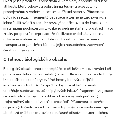
ukazuje na prostředí s výrazným vlivem vody a vysoké vzdušné
vlhkosti, které odpovídá pobřežnímu lesnímu ekosystému
propojenému s vodními plochami a říčními rameny. Přítomnost
pylových inkluzí, fragmentů vegetace a zejména zachovaných
ichnofosilií svědčí o tom, že pryskyřice přicházela do kontaktu s
materiálem pocházejícím z vlhkého sedimentárního prostředí. Tyto
znaky podporují interpretaci, že fosilizace probíhala v oblasti
ovlivněné vodním režimem, kde docházelo k pravidelnému
transportu organických částic a jejich následnému zachycení
čerstvou pryskyřicí.
Čitelnost biologického obsahu
Biologický obsah tohoto exempláře je při běžném pozorování i při
podsvícení dobře rozpoznatelný a jednotlivé zachované struktury
lze odlišit od okolní pryskyřičné hmoty bez výraznějších
interpretačních obtíží. Poloprůhledný charakter materiálu
umožňuje sledovat rozložení pylových inkluzí, fragmentů vegetace
i ichnofosilií v různých hloubkách kusu a vytváří přirozený
trojrozměrný obraz původního prostředí. Přítomnost drobných
organických částic a sedimentárních příměsí sice místy omezuje
absolutní průhlednost, avšak současně přispívá k autentickému