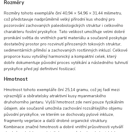
Rozměry
Rozměry tohoto exempláře činí 40,94 × 54,96 × 31,44 milimetru,
což představuje nadprůměrně velký přírodní kus vhodný pro
pozorování zachovaných paleobiologických struktur i celkového
charakteru fosilní pryskyřice. Tato velikost umožňuje velmi dobré
pronikání světla do vnitřních partií materiálu a současně poskytuje
dostatečný prostor pro rozvinutí přirozených tokových struktur,
sedimentárních příměsí a zachovaných rostlinných inkluzí. Celkové
proporce kusu vytvářejí harmonický a kompaktní celek, který
dobře dokumentuje původní proces vytékání a následného tuhnutí
pryskyřice před její definitivní fosilizací.
Hmotnost
Hmotnost tohoto exempláře činí 25,14 gramu, což jej řadí mezi
výraznější a sběratelsky atraktivní kusy myanmarského
druhohorního jantaru. Vyšší hmotnost zde není pouze fyzikálním
údajem, ale současně umožnila zachování rozsáhlejšího objemu
původní pryskyřice, ve kterém se dochovaly pylové inkluze,
fragmenty vegetace a další drobné organické struktury.
Kombinace značné hmotnosti a dobré vnitřní průsvitnosti vytváří