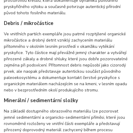
prostorovou kresbu, která dokumentuje dynamiku původního
pryskyřičného výtoku a současně potvrzuje autentický přírodní
původ tohoto fosilního materiálu.
Debris / mikročástice
Ve vnitřních partiích exempláře jsou patrné rozptýlené organické
mikročástice a drobný detrit vzniklý zachycením materiálu
přítomného v okolním lesním prostředí v okamžiku vytékání
pryskyřice. Tyto částice mají převážně jemný charakter a vytvářejí
přirozené zákaly a drobné shluky, které jsou dobře pozorovatelné
zejména při podsvícení. Přítomnost debris nepůsobí jako cizorodý
prvek, ale naopak představuje autentickou součást původního
paleoekosystému a dokumentuje kontakt čerstvé pryskyřice s
organickým materiálem nacházejícím se na kmeni, v lesním opadu
nebo v bezprostředním okolí produkujícího stromu.
Minerální / sedimentární složky
Na základě dostupného obrazového materiálu lze pozorovat
jemné sedimentární a organicko-sedimentární příměsi, které jsou
rovnoměrně rozloženy ve vnitřní části exempláře a představují
přirozený doprovodný materiál zachycený během procesu