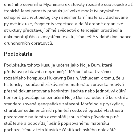
dnešního severního Myanmaru existovaly rozsáhlé subtropické až
tropické lesní porosty produkující velké množství pryskyřice
schopné zachytit biologický i sedimentární materiál. Zachované
pylové inkluze, fragmenty vegetace a další drobné organické
struktury představují přímé svědectví o tehdejším prostředí a
dokumentují část ekosystému existujícího ještě v době dominance
druhohorních obratlovců.
Podlokalita
Podlokalita tohoto kusu je určena jako Noije Bum, která
představuje hlavní a nejznámější těžební oblast v rámci
rozsáhlého komplexu Hukawng Basin. Vzhledem k tomu, že u
historicky i současně získávaného materiálu zpravidla nebývá
přesně dokumentována konkrétní šachta nebo jednotlivý důlní
horizont, považuje se označení Noije Bum za odborně korektní a
standardizované geografické zařazení. Morfologie pryskyřice,
charakter sedimentárních příměsí i celkové optické vlastnosti
pozorované na tomto exempláři jsou s tímto původem plně
slučitelné a odpovídají běžně popisovanému materiálu
pocházejícímu z této klasické části kachinského naleziště.