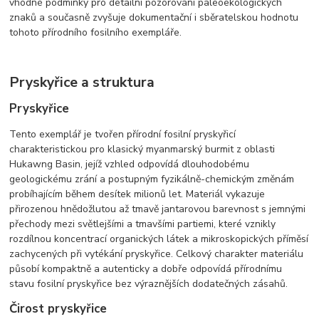
vhodné podmínky pro detailní pozorování paleoekologických
znaků a současně zvyšuje dokumentační i sběratelskou hodnotu
tohoto přírodního fosilního exempláře.
Pryskyřice a struktura
Pryskyřice
Tento exemplář je tvořen přírodní fosilní pryskyřicí
charakteristickou pro klasický myanmarský burmit z oblasti
Hukawng Basin, jejíž vzhled odpovídá dlouhodobému
geologickému zrání a postupným fyzikálně-chemickým změnám
probíhajícím během desítek milionů let. Materiál vykazuje
přirozenou hnědožlutou až tmavě jantarovou barevnost s jemnými
přechody mezi světlejšími a tmavšími partiemi, které vznikly
rozdílnou koncentrací organických látek a mikroskopických příměsí
zachycených při vytékání pryskyřice. Celkový charakter materiálu
působí kompaktně a autenticky a dobře odpovídá přírodnímu
stavu fosilní pryskyřice bez výraznějších dodatečných zásahů.
Čirost pryskyřice