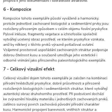
přispívá k jeho dokumentační i sběratelské atraktivitě.
6 - Kompozice
Kompozice tohoto exempláře působí vyváženě a harmonicky,
protože jednotlivé zachované biologické a sedimentární prvky jsou
rozloženy přirozeným způsobem v celém objemu fosilní pryskyřice.
Pylové inkluze, fragmenty vegetace a ichnofosilie společně
vytvářejí ucelený obraz prostředí, ve kterém pryskyřice vznikala,
aniž by některý z těchto prvků výrazně potlačoval ostatní.
Vzájemné prostorové uspořádání zachovaných struktur podporuje
dobrou čitelnost kusu a současně umožňuje jeho estetické i
odborné vnímání jako přirozeného paleontologického exempláře.
7 - Celkový vizuální efekt
Celkový vizuální dojem tohoto exempláře je založen na kombinaci
přírodní hnědožluté pryskyřice, dobré průsvitnosti a přirozeně
rozložených biologických i sedimentárních struktur, které vytvářejí
autentický obraz druhohorního prostředí. Při podsvícení dochází
ke zvýraznění hloubky materiálu i jednotlivých zachovaných prvků,
zatímco surový povrch zachovává původní přírodní charakter
kusu. Harmonické propojení barevnosti, vnitřních struktur a