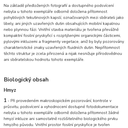
Na základě předložených fotografií a dostupného podsvícení
nebyla u tohoto exempláře odborně doložena přítomnost
pohyblivých tekutinových kapslí, označovaných mezi sběrateli jako
libely, ani jiných uzavřených dutin obsahujících mobilní kapalnou
nebo plynnou fázi. Vnitřní stavba materiálu je tvořena převážně
kompaktní fosilní pryskyřicí s rozptýlenými organickými částicemi,
pylovými inkluzemi a fragmenty vegetace, aniž by byly pozorovány
charakteristické znaky uzavřených fluidních dutin. Nepřítomnost
těchto struktur je zcela přirozená a nijak nesnižuje přírodovědnou
ani sběratelskou hodnotu tohoto exempláře.
Biologický obsah
Hmyz
1
- Při provedeném makroskopickém pozorování, kontrole v
průsvitu, podsvícení a vyhodnocení dostupné fotodokumentace
nebyla u tohoto exempláře odborně doložena přítomnost žádné
hmyzí inkluze ani samostatně rozlišitelného biologického prvku
hmyzího původu. Vnitřní prostor fosilní pryskyřice je tvořen