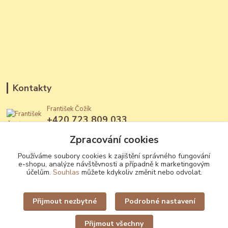
Kontakty
František Čožík
+420 723 809 033
(Po - Ne, 12 - 22 hod.)
Zpracování cookies
jantary@jantary.cz
Používáme soubory cookies k zajištění správného fungování
e-shopu, analýze návštěvnosti a případně k marketingovým
účelům.
Souhlas
můžete kdykoliv změnit nebo odvolat.
Přijmout nezbytné
Podrobné nastavení
Upravit sběr cookies.
Přijmout všechny