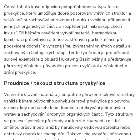
Čirost tohoto kusu odpovídá poloprůhlednému typu fosilní
pryskyřice, který umožňuje dobré pozorování vnitřních struktur a
současně si zachovává přirozenou hloubku vzniklou přítomností
jemných organických částic a rozptýlených mikroskopických
inkluzí. Při běžném osvětlení vytváří materiál harmonickou
kombinaci průsvitných a lehce zastřených partií, zatímco při
podsvícení dochází k výraznějšímu zvýraznění vnitřních detailů a
zachovaných biologických stop. Tento typ čirosti je pro přírodní
surové exempláře z oblasti Hukawng Basin běžný a představuje
přirozený důsledek původního procesu vytékání a následného
zrání pryskyřice.
Proudnice / tekoucí struktura pryskyřice
Ve vnitřní stavbě materiálu jsou patrné přirozené tokové struktury
vzniklé během původního pohybu čerstvé pryskyřice po povrchu
stromu, kdy docházelo k postupnému překrývání jednotlivých
vrstev a zachycování drobných organických částic. Tyto struktury
se projevují jemnými přechody v intenzitě zbarvení a místní
změnou průsvitnosti, aniž by narušovaly celkovou stabilitu nebo
estetický charakter exempláře. Tokové linie vytvářejí přirozenou