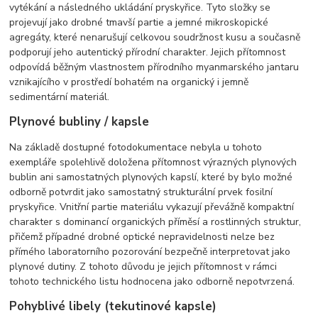
vytékání a následného ukládání pryskyřice. Tyto složky se
projevují jako drobné tmavší partie a jemné mikroskopické
agregáty, které nenarušují celkovou soudržnost kusu a současně
podporují jeho autentický přírodní charakter. Jejich přítomnost
odpovídá běžným vlastnostem přírodního myanmarského jantaru
vznikajícího v prostředí bohatém na organický i jemně
sedimentární materiál.
Plynové bubliny / kapsle
Na základě dostupné fotodokumentace nebyla u tohoto
exempláře spolehlivě doložena přítomnost výrazných plynových
bublin ani samostatných plynových kapslí, které by bylo možné
odborně potvrdit jako samostatný strukturální prvek fosilní
pryskyřice. Vnitřní partie materiálu vykazují převážně kompaktní
charakter s dominancí organických příměsí a rostlinných struktur,
přičemž případné drobné optické nepravidelnosti nelze bez
přímého laboratorního pozorování bezpečně interpretovat jako
plynové dutiny. Z tohoto důvodu je jejich přítomnost v rámci
tohoto technického listu hodnocena jako odborně nepotvrzená.
Pohyblivé libely (tekutinové kapsle)