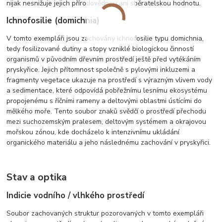
nijak nesnižuje jejich přírodovědnou ani sběratelskou hodnotu.
Ichnofosilie (domichnia)
V tomto exempláři jsou zachovány ichnofosilie typu domichnia,
tedy fosilizované dutiny a stopy vzniklé biologickou činností
organismů v původním dřevním prostředí ještě před vytékáním
pryskyřice. Jejich přítomnost společně s pylovými inkluzemi a
fragmenty vegetace ukazuje na prostředí s výrazným vlivem vody
a sedimentace, které odpovídá pobřežnímu lesnímu ekosystému
propojenému s říčními rameny a deltovými oblastmi ústícími do
mělkého moře. Tento soubor znaků svědčí o prostředí přechodu
mezi suchozemským pralesem, deltovým systémem a okrajovou
mořskou zónou, kde docházelo k intenzivnímu ukládání
organického materiálu a jeho následnému zachování v pryskyřici.
Stav a optika
Indicie vodního / vlhkého prostředí
Soubor zachovaných struktur pozorovaných v tomto exempláři