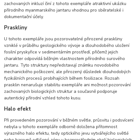
zachovaných inkluzí činí z tohoto exempláře atraktivní ukázku
přírodního myanmarského jantaru vhodnou pro sběratelské i
dokumentační účely.
Praskliny
U tohoto exempláře jsou pozorovatelné přirozené praskliny
vzniklé v průběhu geologického vývoje a dlouhodobého uložení
fosilní pryskyřice v sedimentárním prostředí, přičemž jejich
charakter odpovídá běžným vlastnostem přírodního surového
jantaru. Tyto struktury nepředstavují známku novodobého
mechanického poškození, ale přirozený důsledek dlouhodobých
fyzikálních procesů probíhajících během fosilizace. Rozsah
prasklin nenarušuje stabilitu exempláře ani možnost pozorování
zachovaných biologických struktur a současně podporuje
autentický přírodní vzhled tohoto kusu.
Halo efekt
Při provedeném pozorování v běžném světle, průsvitu i podsvícení
nebyla u tohoto exempláře odborně doložena přítomnost
výrazného halo efektu, tedy optického jevu vytvářejícího světlé
nebo barevně odlišené zóny v bezprostředním okolí biologických