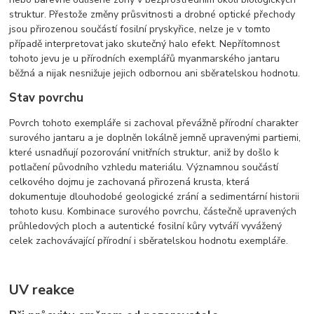
struktur. Přestože změny průsvitnosti a drobné optické přechody
jsou přirozenou součástí fosilní pryskyřice, nelze je v tomto
případě interpretovat jako skutečný halo efekt. Nepřítomnost
tohoto jevu je u přírodních exemplářů myanmarského jantaru
běžná a nijak nesnižuje jejich odbornou ani sběratelskou hodnotu.
Stav povrchu
Povrch tohoto exempláře si zachoval převážně přírodní charakter
surového jantaru a je doplněn lokálně jemně upravenými partiemi,
které usnadňují pozorování vnitřních struktur, aniž by došlo k
potlačení původního vzhledu materiálu. Významnou součástí
celkového dojmu je zachovaná přirozená krusta, která
dokumentuje dlouhodobé geologické zrání a sedimentární historii
tohoto kusu. Kombinace surového povrchu, částečně upravených
průhledových ploch a autentické fosilní kůry vytváří vyvážený
celek zachovávající přírodní i sběratelskou hodnotu exempláře.
UV reakce