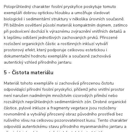
Poloprůhledný charakter fosilní pryskyřice poskytuje tomuto
exempláři dobrou optickou hloubku a umožňuje sledovat
biologické i sedimentární struktury v několika úrovních současně.
Při běžném osvětlení působí materiál kompaktním dojmem, zatímco
při podsvícení dochází k výraznému zvýraznění vnitřních detailů a
k lepšímu odlišení jednotlivých zachovaných prvků. Přirozené
rozložení organických částic a rostlinných inkluzí vytváří
prostorový efekt, který podporuje celkovou estetickou i
dokumentační hodnotu exempláře a současně zachovává
autentický vzhled přírodního jantaru.
5 - Čistota materiálu
Materiál tohoto exempláře si zachovává přirozenou čistotu
odpovídající přírodní fosilní pryskyřici, přičemž jeho vnitřní prostor
není narušen nadměrným množstvím cizorodých příměsí nebo
rozsáhlých neprůhledných sedimentárních zón. Drobné organické
částice, pylové inkluze a fragmenty vegetace jsou rozloženy
rovnoměrně a vytvářejí přirozený obraz původního prostředí bez
rušivého vlivu na celkovou pozorovatelnost kusu. Tento charakter
odpovídá autentickému stavu přírodního myanmarského jantaru a