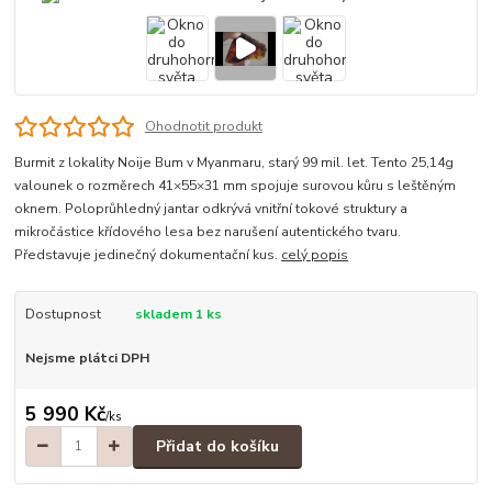
Ohodnotit produkt
Burmit z lokality Noije Bum v Myanmaru, starý 99 mil. let. Tento 25,14g
valounek o rozměrech 41×55×31 mm spojuje surovou kůru s leštěným
oknem. Poloprůhledný jantar odkrývá vnitřní tokové struktury a
mikročástice křídového lesa bez narušení autentického tvaru.
Představuje jedinečný dokumentační kus.
celý popis
Dostupnost
skladem 1 ks
Nejsme plátci DPH
5 990 Kč
/
ks
Přidat do košíku