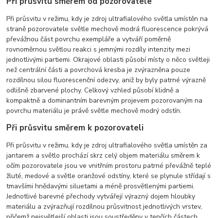
Při průsvitu směrem od pozorovatele
Při průsvitu v režimu, kdy je zdroj ultrafialového světla umístěn na
straně pozorovatele světle mechově modrá fluorescence pokrývá
převážnou část povrchu exempláře a vytváří poměrně
rovnoměrnou světlou reakci s jemnými rozdíly intenzity mezi
jednotlivými partiemi. Okrajové oblasti působí místy o něco světleji
než centrální části a povrchová kresba je zvýrazněna pouze
rozdílnou silou fluorescenční odezvy, aniž by byly patrné výrazně
odlišně zbarvené plochy. Celkový vzhled působí klidně a
kompaktně a dominantním barevným projevem pozorovaným na
povrchu materiálu je právě světle mechově modrý odstín.
Při průsvitu směrem k pozorovateli
Při průsvitu v režimu, kdy je zdroj ultrafialového světla umístěn za
jantarem a světlo prochází skrz celý objem materiálu směrem k
očím pozorovatele jsou ve vnitřním prostoru patrné převážně teplé
žluté, medové a světle oranžové odstíny, které se plynule střídají s
tmavšími hnědavými siluetami a méně prosvětlenými partiemi.
Jednotlivé barevné přechody vytvářejí výrazný dojem hloubky
materiálu a zvýrazňují rozdílnou průsvitnost jednotlivých vrstev,
přičemž nejsvětlejší oblasti jsou soustředěny v tenčích částech