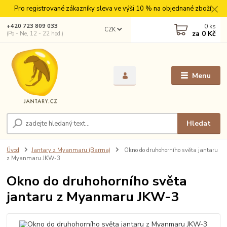
Pro registrované zákazníky sleva ve výši 10 % na objednané zboží.
0
ks
+420 723 809 033
CZK
za
0 Kč
(Po - Ne, 12 - 22 hod.)
Menu
Hledat
Úvod
Jantary z Myanmaru (Barma)
Okno do druhohorního světa jantaru
z Myanmaru JKW-3
Okno do druhohorního světa
jantaru z Myanmaru JKW-3