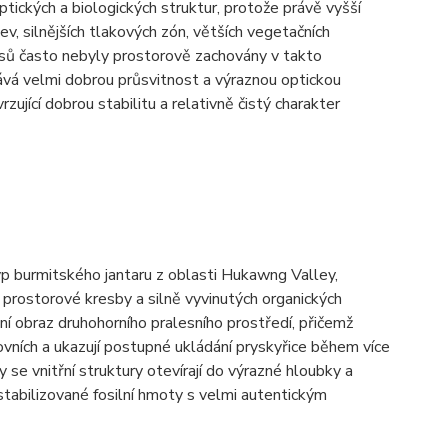
tických a biologických struktur, protože právě vyšší
ev, silnějších tlakových zón, větších vegetačních
kusů často nebyly prostorově zachovány v takto
ává velmi dobrou průsvitnost a výraznou optickou
zující dobrou stabilitu a relativně čistý charakter
yp burmitského jantaru z oblasti Hukawng Valley,
prostorové kresby a silně vyvinutých organických
ní obraz druhohorního pralesního prostředí, přičemž
rovních a ukazují postupné ukládání pryskyřice během více
se vnitřní struktury otevírají do výrazné hloubky a
 stabilizované fosilní hmoty s velmi autentickým