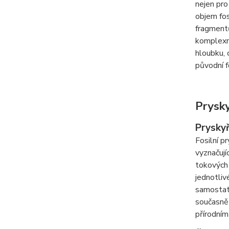
nejen pro
objem fos
fragmentů
komplexní
hloubku, 
původní fo
Prysky
Pryskyř
Fosilní p
vyznačují
tokových 
jednotliv
samostatn
současně 
přírodním