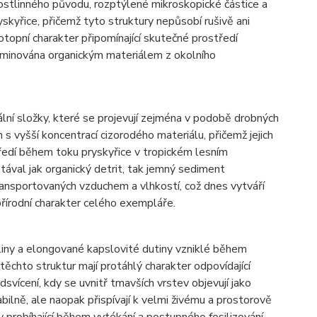
ostlinného původu, rozptýlené mikroskopické částice a
skyřice, přičemž tyto struktury nepůsobí rušivě ani
topní charakter připomínající skutečné prostředí
aminována organickým materiálem z okolního
ální složky, které se projevují zejména v podobě drobných
 s vyšší koncentrací cizorodého materiálu, přičemž jejich
ředí během toku pryskyřice v tropickém lesním
val jak organický detrit, tak jemný sediment
ransportovaných vzduchem a vlhkostí, což dnes vytváří
přírodní charakter celého exempláře.
liny a elongované kapslovité dutiny vzniklé během
těchto struktur mají protáhlý charakter odpovídající
svícení, kdy se uvnitř tmavších vrstev objevují jako
bilně, ale naopak přispívají k velmi živému a prostorově