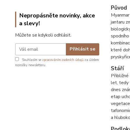
Původ
Nepropásněte novinky, akce
Myanmar (
jantaru z
a slevy!
biologick
Můžete se kdykoli odhlásit.
spodního
kombinací
Přihlásit se
které doh
pryskyři
Souhlasím se
zpracováním osobních údajů
za účelem
rozesílky newsletteru.
Stáří
Přibližné
let, tedy
dnes znám
etap ucho
vegetace 
tafonomic
a hluboko
Podlok