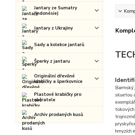
Jantary ze Sumatry
Kompl
(Indonésie)
Jantary z Ukrajiny
Komple
Sady a kolekce jantarů
TEC
Šperky z jantaru
Originální dřevěné
Identif
krabičky a šperkovnice
Barmský j
Plastové krabičky pro
siluetou 
sběratele
exempláři
tokových 
Archiv prodaných kusů
trojrozmě
pryskyřic
hmyzích i