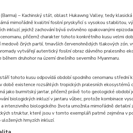
Barma) – Kachinský stát, oblast Hukawng Valley, tedy klasická 
námá mimořádně kvalitní fosilní pryskyřicí s vysokou stabilitou
ých inkluzí, jejichž zachování bývá ovlivněno opakovanými epizod
 cenomanu, přičemž charakter tohoto konkrétního kusu velmi d
 medově čirých partií, tmavších červenohnědých tlakových zón, vý
romady vytvářejí autentický fosilní obraz dávného pralesního e
ce během druhohor na území dnešního severního Myanmaru.
 stáří tohoto kusu odpovídá období spodního cenomanu střední kř
 v době existence rozsáhlých tropických pralesních ekosystémů dr
á jako burmitský jantar, přičemž právě toto geologické období 
vání biologických inkluzí v jantaru vůbec, protože kombinace vys
a intenzivního biologického života umožnila mimořádně detailní 
kých struktur, které jsou v tomto exempláři patrné zejména v po
 uložených hmyzích inkluzí.
alita