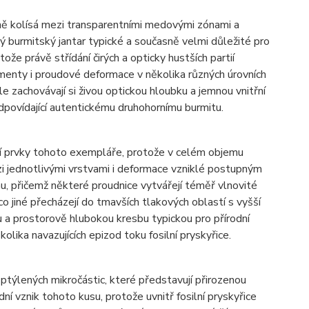
zeně kolísá mezi transparentními medovými zónami a
ý burmitský jantar typické a současně velmi důležité pro
ože právě střídání čirých a opticky hustších partií
menty i proudové deformace v několika různých úrovních
 zachovávají si živou optickou hloubku a jemnou vnitřní
odpovídající autentickému druhohornímu burmitu.
ější prvky tohoto exempláře, protože v celém objemu
zi jednotlivými vrstvami i deformace vzniklé postupným
u, přičemž některé proudnice vytvářejí téměř vlnovité
co jiné přecházejí do tmavších tlakových oblastí s vyšší
u a prostorově hlubokou kresbu typickou pro přírodní
olika navazujících epizod toku fosilní pryskyřice.
ptýlených mikročástic, které představují přirozenou
ní vznik tohoto kusu, protože uvnitř fosilní pryskyřice