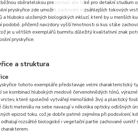
 běžnou sběratelskou prezentaci, ale také pro detailní studium op
ilní pryskyřice zde umožnil zachování rozsáhlejších tokových vrst
 a hluboko uložených biologických inkluzí, které by u menších 
 podobě, přičemž navzdory vyšší hmotnosti si kus stále zachov
což je u větších exemplářů burmitu důležitý kvalitativní znak potvr
silní pryskyřice.
řice a struktura
ice
ryskyřice tohoto exempláře představuje velmi charakteristický t
cí se kombinací hlubokých medově červenohnědých tónů, výrazné 
vrstev, které společně vytvářejí mimořádně živý a plastický fosil
é části materiálu na sebe navazují v několika opticky odlišných ú
ých epizod toku, což je dobře patrné zejména při podsvícení, kdy 
odhalují rozsáhlé biologické i vegetační partie zachované uvnitř
 charakterem.