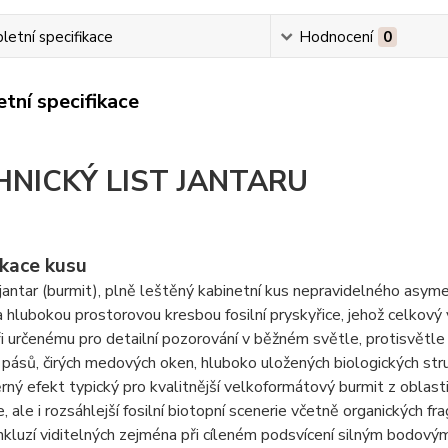
etní specifikace
Hodnocení
0
tní specifikace
HNICKÝ LIST JANTARU
ikace kusu
antar (burmit), plně leštěný kabinetní kus nepravidelného asym
a hlubokou prostorovou kresbou fosilní pryskyřice, jehož celko
 určenému pro detailní pozorování v běžném světle, protisvětle 
pásů, čirých medových oken, hluboko uložených biologických struk
rný efekt typický pro kvalitnější velkoformátový burmit z obla
e, ale i rozsáhlejší fosilní biotopní scenerie včetně organických 
nkluzí viditelných zejména při cíleném podsvícení silným bodový