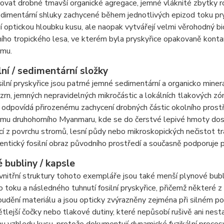
ovat drobné tmavší organické agregace, jemné vláknité zbytky r
edimentární shluky zachycené během jednotlivých epizod toku pry
 optickou hloubku kusu, ale naopak vytvářejí velmi věrohodný bio
ího tropického lesa, ve kterém byla pryskyřice opakovaně kont
mu.
ní / sedimentární složky
silní pryskyřice jsou patrné jemné sedimentární a organicko miner
zrn, jemných nepravidelných mikročástic a lokálních tlakových zón
 odpovídá přirozenému zachycení drobných částic okolního prost
u druhohorního Myanmaru, kde se do čerstvé lepivé hmoty dostá
cí z povrchu stromů, lesní půdy nebo mikroskopických nečistot t
entický fosilní obraz původního prostředí a současně podporuje 
 bubliny / kapsle
vnitřní struktury tohoto exempláře jsou také menší plynové bub
 toku a následného tuhnutí fosilní pryskyřice, přičemž některé z 
udění materiálu a jsou opticky zvýrazněny zejména při silném pod
tlejší čočky nebo tlakové dutiny, které nepůsobí rušivě ani nesta