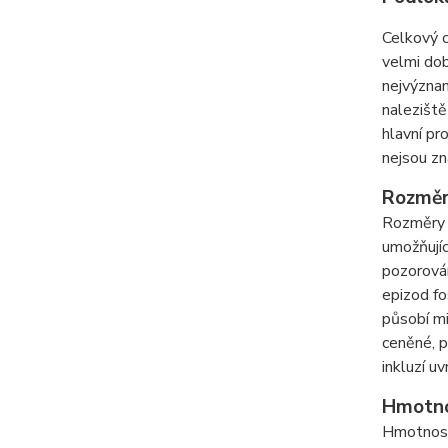
Celkový c
velmi dob
nejvýznam
naleziště
hlavní pr
nejsou zn
Rozmě
Rozměry 
umožňujíc
pozorován
epizod fo
působí mi
ceněné, p
inkluzí uv
Hmotn
Hmotnost 