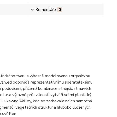
Komentáře
0
etrického tvaru s výrazně modelovanou organickou
vý vzhled odpovídá reprezentativnímu sběratelskému
i podsvícení, přičemž kombinace silnějších tmavých
tur a výrazné průsvitnosti vytváří velmi plastický
sti Hukawng Valley, kde se zachovala nejen samotná
fragmentů, vegetačních struktur a hluboko uložených
m světlem.