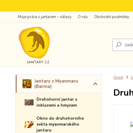
Moje práce s jantarem – nálezy
O nás
Obchodní podmínky
Úvod
J
Jantary z Myanmaru
(Barma)
Druh
Druhohorní jantar s
inkluzemi a hmyzem
Okno do druhohorního
světa myanmarského
jantaru