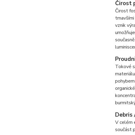
Čirost 
Čirost fo
tmavšími 
vznik výr
umožňuje 
současně,
luminisce
Proudni
Tokové st
materiálu
pohybem a
organické
koncentra
burmitský
Debris 
V celém e
součást p