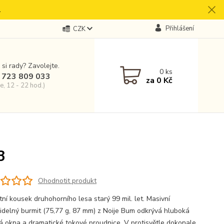
.
Přihlášení
CZK
 si rady? Zavolejte.
0
ks
 723 809 033
za
0 Kč
e, 12 - 22 hod.)
3
Ohodnotit produkt
tní kousek druhohorního lesa starý 99 mil. let. Masivní
idelný burmit (75,77 g, 87 mm) z Noije Bum odkrývá hluboká
 okna a dramatické tokové proudnice. V protisvětle dokonale