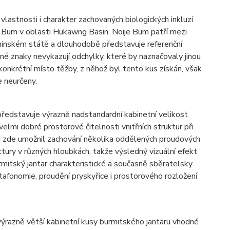
 vlastnosti i charakter zachovaných biologických inkluzí
e Bum v oblasti Hukawng Basin. Noije Bum patří mezi
hinském státě a dlouhodobě představuje referenční
é znaky nevykazují odchylky, které by naznačovaly jinou
 konkrétní místo těžby, z něhož byl tento kus získán, však
e neurčeny.
edstavuje výrazně nadstandardní kabinetní velikost
velmi dobré prostorové čitelnosti vnitřních struktur při
lu zde umožnil zachování několika oddělených proudových
uktury v různých hloubkách, takže výsledný vizuální efekt
mitský jantar charakteristické a současně sběratelsky
tafonomie, proudění pryskyřice i prostorového rozložení
výrazně větší kabinetní kusy burmitského jantaru vhodné