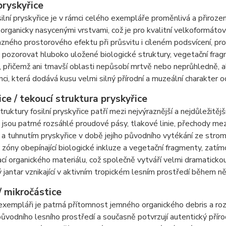
pryskyřice
silní pryskyřice je v rámci celého exempláře proměnlivá a přiro
organicky nasycenými vrstvami, což je pro kvalitní velkoformátov
azného prostorového efektu při průsvitu i cíleném podsvícení, prot
pozorovat hluboko uložené biologické struktury, vegetační frag
 přičemž ani tmavší oblasti nepůsobí mrtvě nebo neprůhledně, ale
nci, která dodává kusu velmi silný přírodní a muzeální charakter 
ce / tekoucí struktura pryskyřice
ruktury fosilní pryskyřice patří mezi nejvýraznější a nejdůležit
 jsou patrné rozsáhlé proudové pásy, tlakové linie, přechody me
 tuhnutím pryskyřice v době jejího původního vytékání ze strom
 zóny obepínající biologické inkluze a vegetační fragmenty, zatím
cí organického materiálu, což společně vytváří velmi dramaticko
 jantar vznikající v aktivním tropickém lesním prostředí během něk
/ mikročástice
xempláři je patrná přítomnost jemného organického debris a roz
ůvodního lesního prostředí a současně potvrzují autentický přírod