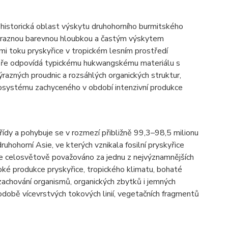
historická oblast výskytu druhohorního burmitského
, výraznou barevnou hloubkou a častým výskytem
ami toku pryskyřice v tropickém lesním prostředí
obře odpovídá typickému hukwangskému materiálu s
razných proudnic a rozsáhlých organických struktur,
kosystému zachyceného v období intenzivní produkce
ídy a pohybuje se v rozmezí přibližně 99,3–98,5 milionu
uhohorní Asie, ve kterých vznikala fosilní pryskyřice
je celosvětově považováno za jednu z nejvýznamnějších
oké produkce pryskyřice, tropického klimatu, bohaté
zachování organismů, organických zbytků i jemných
době vícevrstvých tokových linií, vegetačních fragmentů