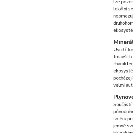
lze pozor
lokální s
neomezují
druhohorn
ekosysté
Minerál
Uvnitř fo
tmavších 
charakter
ekosystém
pocházejí
velmi aut
Plynové
Součástí 
původního
směru pro
jemné svě