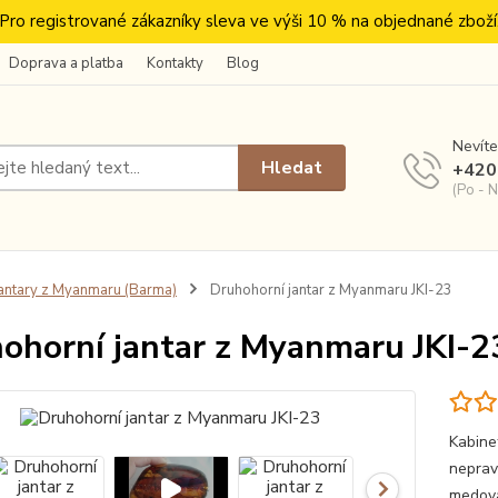
Pro registrované zákazníky sleva ve výši 10 % na objednané zboží
Doprava a platba
Kontakty
Blog
Nevíte
Hledat
+420
(Po - N
antary z Myanmaru (Barma)
Druhohorní jantar z Myanmaru JKI-23
ohorní jantar z Myanmaru JKI-2
Kabine
neprav
medová