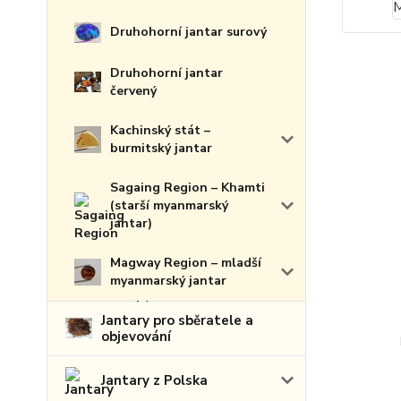
Druhohorní jantar surový
Druhohorní jantar
červený
Kachinský stát –
burmitský jantar
Sagaing Region – Khamti
(starší myanmarský
jantar)
Magway Region – mladší
myanmarský jantar
Jantary pro sběratele a
objevování
Jantary z Polska