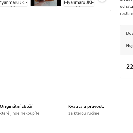
odhaluj
rostlin
Dos
Nej
22
Originální zboží,
Kvalita a pravost,
které jinde nekoupíte
za kterou ručíme