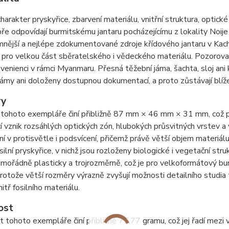
harakter pryskyřice, zbarvení materiálu, vnitřní struktura, optické
ře odpovídají burmitskému jantaru pocházejícímu z lokality Noij
nější a nejlépe zdokumentované zdroje křídového jantaru v Kac
 pro velkou část sběratelského i vědeckého materiálu. Pozorovan
ovenienci v rámci Myanmaru. Přesná těžební jáma, šachta, sloj ani
ámy ani doloženy dostupnou dokumentací, a proto zůstávají blíž
ry
tohoto exempláře činí přibližně 87 mm × 46 mm × 31 mm, což př
í vznik rozsáhlých optických zón, hlubokých průsvitných vrstev a 
í v protisvětle i podsvícení, přičemž právě větší objem materiá
silní pryskyřice, v nichž jsou rozloženy biologické i vegetační str
mořádně plasticky a trojrozměrně, což je pro velkoformátový bur
rotože větší rozměry výrazně zvyšují možnosti detailního studia 
nitř fosilního materiálu.
ost
tohoto exempláře činí přibližně 75,77 gramu, což jej řadí mezi 