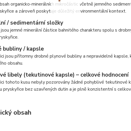
sah organicko-minerálních mikročástic včetně jemného sedimentu
skyřice a zároveň poskytuje důležitý environmentální kontext.
ní / sedimentární složky
jsou jemné minerální částice bahnitého charakteru spolu s dro
yskyřice.
 bubliny / kapsle
ici jsou přítomny drobné plynové bubliny a nepravidelné kapsle, k
ého obsahu.
vé libely (tekutinové kapsle) – celkové hodnocení
ici tohoto kusu nebyly pozorovány žádné pohyblivé tekutinové ka
u pryskyřice bez uzavřených dutin a je plně konzistentní s celko
ický obsah