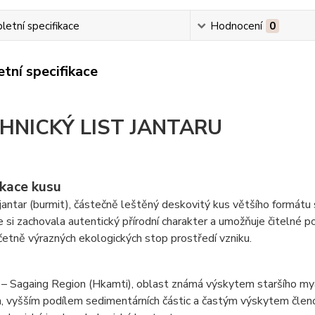
etní specifikace
Hodnocení
0
tní specifikace
HNICKÝ LIST JANTARU
ikace kusu
antar (burmit), částečně leštěný deskovitý kus většího formátu 
e si zachovala autentický přírodní charakter a umožňuje čitelné 
etně výrazných ekologických stop prostředí vzniku.
– Sagaing Region (Hkamti), oblast známá výskytem staršího m
 vyšším podílem sedimentárních částic a častým výskytem členo