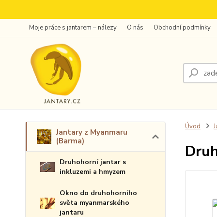
Moje práce s jantarem – nálezy
O nás
Obchodní podmínky
Úvod
J
Jantary z Myanmaru
(Barma)
Druh
Druhohorní jantar s
inkluzemi a hmyzem
Okno do druhohorního
světa myanmarského
jantaru