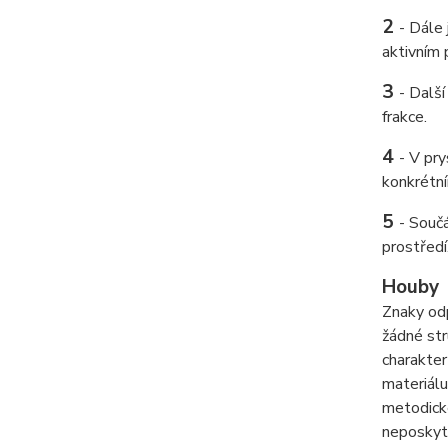
2
- Dále
aktivním 
3
- Dalš
frakce.
4
- V pr
konkrétní
5
- Souč
prostředí
Houby
Znaky odp
žádné str
charakter
materiálu
metodické
neposkyt