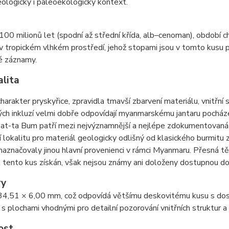
eologický i paleoekologický kontext.
00 milionů let (spodní až střední křída, alb–cenoman), období 
v tropickém vlhkém prostředí, jehož stopami jsou v tomto kusu p
é záznamy.
alita
harakter pryskyřice, zpravidla tmavší zbarvení materiálu, vnitřní 
ých inkluzí velmi dobře odpovídají myanmarskému jantaru pocháze
at-ta Bum patří mezi nejvýznamnější a nejlépe zdokumentovaná 
í lokalitu pro materiál geologicky odlišný od klasického burmit
naznačovaly jinou hlavní provenienci v rámci Myanmaru. Přesná těž
 tento kus získán, však nejsou známy ani doloženy dostupnou dok
ry
34,51 × 6,00 mm, což odpovídá většímu deskovitému kusu s dost
s plochami vhodnými pro detailní pozorování vnitřních struktur a i
ost