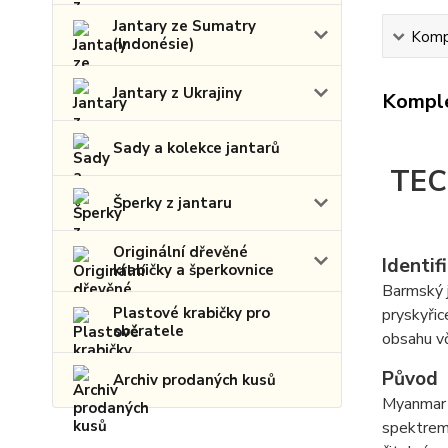
Jantary ze Sumatry
Kompl
(Indonésie)
Jantary z Ukrajiny
Komple
Sady a kolekce jantarů
TEC
Šperky z jantaru
Originální dřevěné
Identif
krabičky a šperkovnice
Barmský j
Plastové krabičky pro
pryskyřic
sběratele
obsahu vč
Původ
Archiv prodaných kusů
Myanmar 
spektrem,