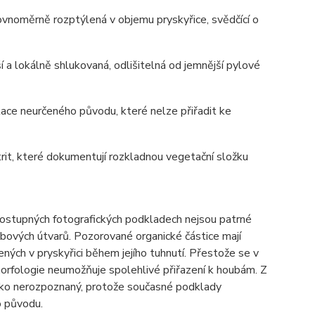
ovnoměrně rozptýlená v objemu pryskyřice, svědčící o
 a lokálně shlukovaná, odlišitelná od jemnější pylové
tace neurčeného původu, které nelze přiřadit ke
trit, které dokumentují rozkladnou vegetační složku
dostupných fotografických podkladech nejsou patrné
oubových útvarů. Pozorované organické částice mají
ných v pryskyřici během jejího tuhnutí. Přestože se v
morfologie neumožňuje spolehlivé přiřazení k houbám. Z
jako nerozpoznaný, protože současné podklady
o původu.