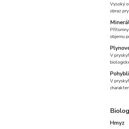
Vysoký ob
obraz pry
Minerál
Přítomny 
objemu pr
Plynové
V pryskyř
biologick
Pohybli
V pryskyř
charakter
Biolog
Hmyz