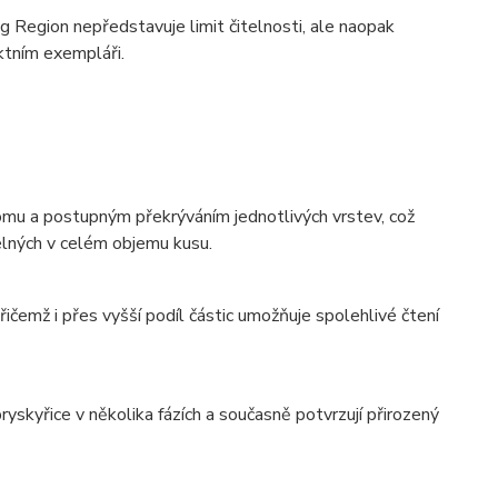
ng Region nepředstavuje limit čitelnosti, ale naopak
tním exempláři.
omu a postupným překrýváním jednotlivých vrstev, což
telných v celém objemu kusu.
čemž i přes vyšší podíl částic umožňuje spolehlivé čtení
yskyřice v několika fázích a současně potvrzují přirozený