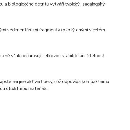
 a biologického detritu vytváří typický „sagaingský“
bnými sedimentárními fragmenty rozptýlenými v celém
teré však nenarušují celkovou stabilitu ani čitelnost
psle ani jiné aktivní libely, což odpovídá kompaktnímu
vou strukturou materiálu.