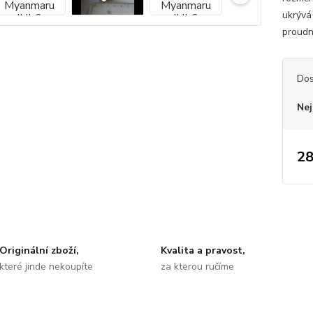
ukrývá 
proudn
Dos
Nej
28
Originální zboží,
Kvalita a pravost,
které jinde nekoupíte
za kterou ručíme