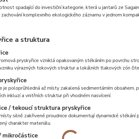
otnost spadající do investiční kategorie, která u jantarů ze Sagai
 zachování komplexního ekologického záznamu v jednom kompak
řice a struktura
ice
tromová pryskyřice vzniklá opakovaným stékáním po povrchu str
vzniku výrazných tokových struktur a lokálních tlakových zón či
pryskyřice
e je poloprůhledná až místy zakalená sedimentárním obsahem, při
ých inkluzí a vnitřních struktur při vhodném nasvícení.
ce / tekoucí struktura pryskyřice
místy silně zakřivené proudnice dokumentují dynamické stékání pr
ný charakter materiálu.
/ mikročástice