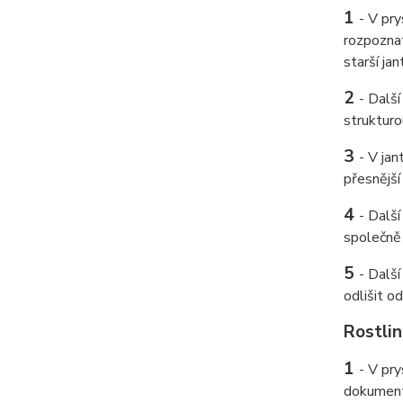
1
- V pry
rozpoznat
starší ja
2
- Další
strukturo
3
- V ja
přesnější
4
- Dalš
společně 
5
- Další
odlišit o
Rostlin
1
- V pry
dokumentu