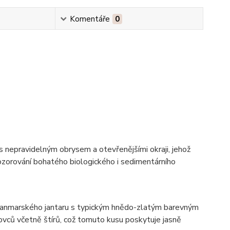
Komentáře
0
s nepravidelným obrysem a otevřenějšími okraji, jehož
pozorování bohatého biologického i sedimentárního
yanmarského jantaru s typickým hnědo-zlatým barevným
vců včetně štírů, což tomuto kusu poskytuje jasně