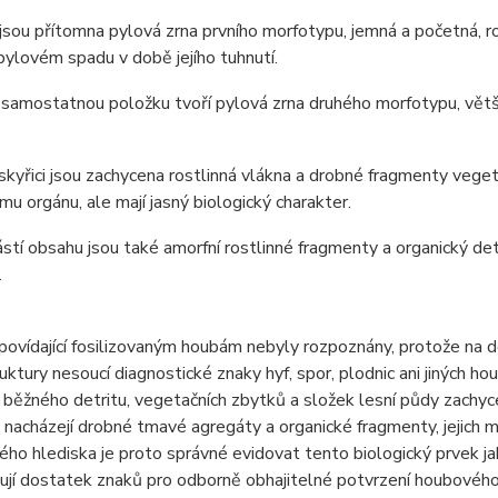
 jsou přítomna pylová zrna prvního morfotypu, jemná a početná, r
pylovém spadu v době jejího tuhnutí.
í samostatnou položku tvoří pylová zrna druhého morfotypu, větší
yskyřici jsou zachycena rostlinná vlákna a drobné fragmenty vege
mu orgánu, ale mají jasný biologický charakter.
ástí obsahu jsou také amorfní rostlinné fragmenty a organický de
.
ovídající fosilizovaným houbám nebyly rozpoznány, protože na 
uktury nesoucí diagnostické znaky hyf, spor, plodnic ani jiných h
 běžného detritu, vegetačních zbytků a složek lesní půdy zachyce
 nacházejí drobné tmavé agregáty a organické fragmenty, jejich 
ho hlediska je proto správné evidovat tento biologický prvek 
ují dostatek znaků pro odborně obhajitelné potvrzení houbovéh