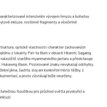
charakterizované intenzivním vývojem hmyzu a bohatou
ylové inkluze, rostlinné fragmenty a vícečetné
struktura, optické vlastnosti i charakter zachovaných
jícímu z lokality Pat-ta Bum v oblasti Hkamti, Sagaing
naleziště staršího myanmarského jantaru a představuje
u z Hukawng Basin. Pozorované znaky nevykazují odchylky,
ební jáma, šachta, sloj ani konkrétní místo těžby, z
umentací, a proto zůstávají blíže neurčeny.
atečnou tloušťkou pro průchod světla pryskyřicí a
nkluzí.