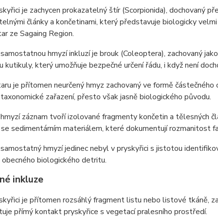
skyřici je zachycen prokazatelný štír (Scorpionida), dochovaný př
elnými články a končetinami, který představuje biologicky velmi 
ntar ze Sagaing Region.
 samostatnou hmyzí inkluzí je brouk (Coleoptera), zachovaný jako
u kutikuly, který umožňuje bezpečné určení řádu, i když není doc
ntaru je přítomen neurčený hmyz zachovaný ve formě částečného o
 taxonomické zařazení, přesto však jasně biologického původu.
í hmyzí záznam tvoří izolované fragmenty končetin a tělesných č
se sedimentárním materiálem, které dokumentují rozmanitost fau
 samostatný hmyzí jedinec nebyl v pryskyřici s jistotou identifi
d obecného biologického detritu.
né inkluze
skyřici je přítomen rozsáhlý fragment listu nebo listové tkáně, z
je přímý kontakt pryskyřice s vegetací pralesního prostředí.