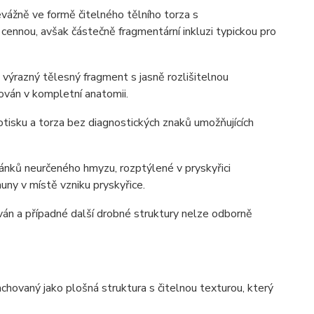
evážně ve formě čitelného tělního torza s
cennou, avšak částečně fragmentární inkluzi typickou pro
 výrazný tělesný fragment s jasně rozlišitelnou
hován v kompletní anatomii.
tisku a torza bez diagnostických znaků umožňujících
lánků neurčeného hmyzu, rozptýlené v pryskyřici
ny v místě vzniku pryskyřice.
kován a případné další drobné struktury nelze odborně
achovaný jako plošná struktura s čitelnou texturou, který