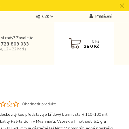
.
Přihlášení
CZK
 si rady? Zavolejte.
0
ks
 723 809 033
za
0 Kč
e, 12 - 22 hod.)
Ohodnotit produkt
deskovitý kus představuje křídový burmit starý 110–100 mil.
lokality Pat-ta Bum v Myanmaru. Vzorek o hmotnosti 6,1 g a
u 50×35×6 mm je částečně leštěný. V poloprůhledné pryskyřici