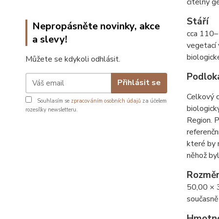
čitelný g
Stáří
Nepropásněte novinky, akce
cca 110–1
a slevy!
vegetací 
biologick
Můžete se kdykoli odhlásit.
Podlok
Přihlásit se
Celkový c
Souhlasím se
zpracováním osobních údajů
za účelem
biologick
rozesílky newsletteru.
Region. P
referenčn
které by 
něhož byl
Rozmě
50,00 × 
současně 
Hmotn