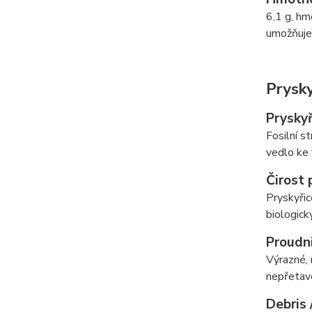
6,1 g, hm
umožňuje
Prysky
Pryskyř
Fosilní s
vedlo ke 
Čirost 
Pryskyřic
biologick
Proudni
Výrazné, 
nepřetave
Debris 