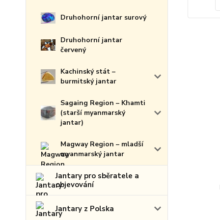
Druhohorní jantar surový
Druhohorní jantar
červený
Kachinský stát –
burmitský jantar
Sagaing Region – Khamti
(starší myanmarský
jantar)
Magway Region – mladší
myanmarský jantar
Jantary pro sběratele a
objevování
Jantary z Polska