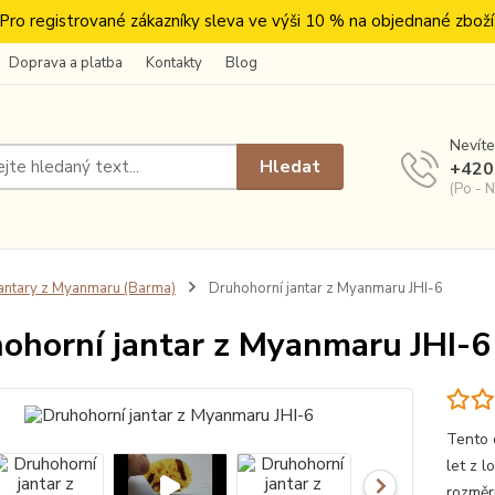
Pro registrované zákazníky sleva ve výši 10 % na objednané zboží
Doprava a platba
Kontakty
Blog
Nevíte
Hledat
+420
(Po - N
antary z Myanmaru (Barma)
Druhohorní jantar z Myanmaru JHI-6
ohorní jantar z Myanmaru JHI-6
Tento 
let z 
rozměr