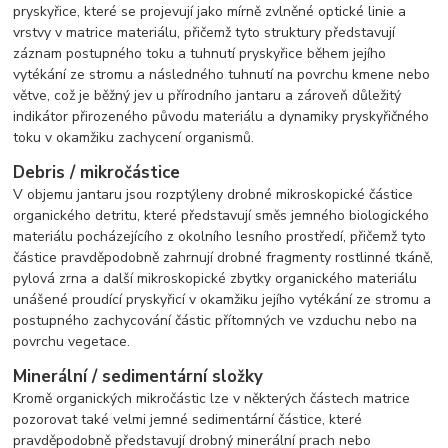
pryskyřice, které se projevují jako mírně zvlněné optické linie a
vrstvy v matrice materiálu, přičemž tyto struktury představují
záznam postupného toku a tuhnutí pryskyřice během jejího
vytékání ze stromu a následného tuhnutí na povrchu kmene nebo
větve, což je běžný jev u přírodního jantaru a zároveň důležitý
indikátor přirozeného původu materiálu a dynamiky pryskyřičného
toku v okamžiku zachycení organismů.
Debris / mikročástice
V objemu jantaru jsou rozptýleny drobné mikroskopické částice
organického detritu, které představují směs jemného biologického
materiálu pocházejícího z okolního lesního prostředí, přičemž tyto
částice pravděpodobně zahrnují drobné fragmenty rostlinné tkáně,
pylová zrna a další mikroskopické zbytky organického materiálu
unášené proudící pryskyřicí v okamžiku jejího vytékání ze stromu a
postupného zachycování částic přítomných ve vzduchu nebo na
povrchu vegetace.
Minerální / sedimentární složky
Kromě organických mikročástic lze v některých částech matrice
pozorovat také velmi jemné sedimentární částice, které
pravděpodobně představují drobný minerální prach nebo