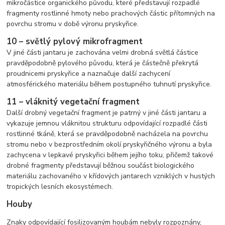
mikročástice organického původu, které představují rozpadlé
fragmenty rostlinné hmoty nebo prachových částic přítomných na
povrchu stromu v době výronu pryskyřice.
10 – světlý pylový mikrofragment
V jiné části jantaru je zachována velmi drobná světlá částice
pravděpodobně pylového původu, která je částečně překrytá
proudnicemi pryskyřice a naznačuje další zachycení
atmosférického materiálu během postupného tuhnutí pryskyřice.
11 – vláknitý vegetační fragment
Další drobný vegetační fragment je patrný v jiné části jantaru a
vykazuje jemnou vláknitou strukturu odpovídající rozpadlé části
rostlinné tkáně, která se pravděpodobně nacházela na povrchu
stromu nebo v bezprostředním okolí pryskyřičného výronu a byla
zachycena v lepkavé pryskyřici během jejího toku, přičemž takové
drobné fragmenty představují běžnou součást biologického
materiálu zachovaného v křídových jantarech vzniklých v hustých
tropických lesních ekosystémech.
Houby
Znaky odpovídající fosilizovaným houbám nebyly rozpoznány,