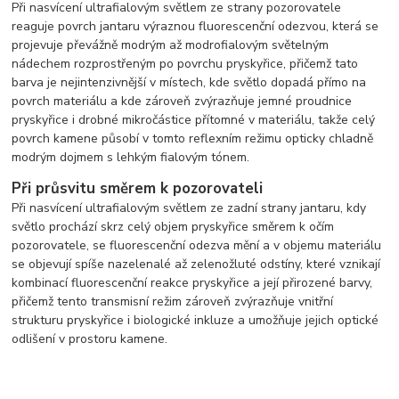
Při nasvícení ultrafialovým světlem ze strany pozorovatele
reaguje povrch jantaru výraznou fluorescenční odezvou, která se
projevuje převážně modrým až modrofialovým světelným
nádechem rozprostřeným po povrchu pryskyřice, přičemž tato
barva je nejintenzivnější v místech, kde světlo dopadá přímo na
povrch materiálu a kde zároveň zvýrazňuje jemné proudnice
pryskyřice i drobné mikročástice přítomné v materiálu, takže celý
povrch kamene působí v tomto reflexním režimu opticky chladně
modrým dojmem s lehkým fialovým tónem.
Při průsvitu směrem k pozorovateli
Při nasvícení ultrafialovým světlem ze zadní strany jantaru, kdy
světlo prochází skrz celý objem pryskyřice směrem k očím
pozorovatele, se fluorescenční odezva mění a v objemu materiálu
se objevují spíše nazelenalé až zelenožluté odstíny, které vznikají
kombinací fluorescenční reakce pryskyřice a její přirozené barvy,
přičemž tento transmisní režim zároveň zvýrazňuje vnitřní
strukturu pryskyřice i biologické inkluze a umožňuje jejich optické
odlišení v prostoru kamene.