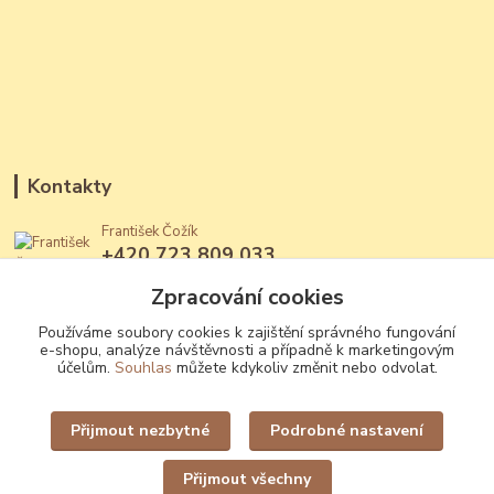
Kontakty
František Čožík
+420 723 809 033
(Po - Ne, 12 - 22 hod.)
Zpracování cookies
jantary@jantary.cz
Používáme soubory cookies k zajištění správného fungování
e-shopu, analýze návštěvnosti a případně k marketingovým
účelům.
Souhlas
můžete kdykoliv změnit nebo odvolat.
Přijmout nezbytné
Podrobné nastavení
Upravit sběr cookies.
Přijmout všechny