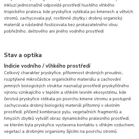
inkluzí jednoznačně odpovídá prostředí hustého vlhkého
tropického pralesa, kde pryskyřice vytékala po kmenech a větvích
stromů, zachycovala pyl, rostlinné zbytky i drobný organický
materiál a následně fosilizovala bez prokazatelného vlivu
pobřežního, deltového ani jiného vodního prostředí.
Stav a optika
Indicie vodního / vlhkého prostředí
Celkový charakter pryskyřice, přítomnost drobných proudnic,
rozptýlené mikročástice organického materiálu a zachování
jemných biologických struktur naznačují prostředí pryskyřičného
výronu vznikajícího v teplém a vlhkém lesním ekosystému, kde
čerstvá pryskyřice stékala po povrchu kmene stromu a postupně
zachycovala drobný biologický materiál přítomný v okolním
prostředí, přičemž kombinace pylu, vegetačních fragmentů a
hmyzích zbytků vytváří obraz dynamického pralesního prostředí,
ve kterém byla pryskyřice vystavena kontaktu s vlhkým vzduchem,
vegetací a drobnými organismy žijícími na povrchu stromů.