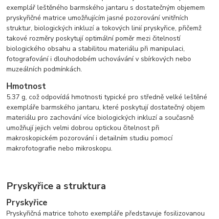
exemplář leštěného barmského jantaru s dostatečným objemem
pryskyřičné matrice umožňujícím jasné pozorování vnitřních
struktur, biologických inkluzí a tokových linií pryskyřice, přičemž
takové rozměry poskytují optimální poměr mezi čitelností
biologického obsahu a stabilitou materiálu při manipulaci,
fotografování i dlouhodobém uchovávání v sbírkových nebo
muzeálních podmínkách.
Hmotnost
5.37 g, což odpovídá hmotnosti typické pro středně velké leštěné
exempláře barmského jantaru, které poskytují dostatečný objem
materiálu pro zachování více biologických inkluzí a současně
umožňují jejich velmi dobrou optickou čitelnost při
makroskopickém pozorování i detailním studiu pomocí
makrofotografie nebo mikroskopu.
Pryskyřice a struktura
Pryskyřice
Pryskyřičná matrice tohoto exempláře představuje fosilizovanou