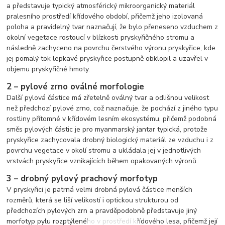
a představuje typický atmosférický mikroorganický materiál
pralesního prostředí křídového období, přičemž jeho izolovaná
poloha a pravidelný tvar naznačují, že bylo přeneseno vzduchem z
okolní vegetace rostoucí v blízkosti pryskyřičného stromu a
následně zachyceno na povrchu čerstvého výronu pryskyřice, kde
jej pomalý tok lepkavé pryskyřice postupně obklopil a uzavřel v
objemu pryskyřičné hmoty.
2 – pylové zrno oválné morfologie
Další pylová částice má zřetelně oválný tvar a odlišnou velikost
než předchozí pylové zrno, což naznačuje, že pochází z jiného typu
rostliny přítomné v křídovém lesním ekosystému, přičemž podobná
směs pylových částic je pro myanmarský jantar typická, protože
pryskyřice zachycovala drobný biologický materiál ze vzduchu i z
povrchu vegetace v okolí stromu a ukládala jej v jednotlivých
vrstvách pryskyřice vznikajících během opakovaných výronů.
3 – drobný pylový prachový morfotyp
V pryskyřici je patrná velmi drobná pylová částice menších
rozměrů, která se liší velikostí i optickou strukturou od
předchozích pylových zrn a pravděpodobně představuje jiný
morfotyp pylu rozptýleného v prostředí křídového lesa, přičemž její