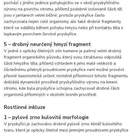
pochází z jiného jedince pohybujícího se v okolí pryskyřičného
výronu na povrchu stromu, přičemž podobné izolované části těl
jsou v jantarech velmi běžné, protože pryskyřice často
zachycovala nejen celé organismy, ale také drobné fragmenty,
které se oddělily během pohybu hmyzu nebo při kontaktu těla s
lepkavým povrchem čerstvé pryskyřice.
5 – drobný neurčený hmyzí fragment
V jedné z opticky čitelných zón kamene je patrný velmi drobný
fragment organického původu, který svou strukturou odpovídá
části hmyzího těla, přičemž vzhledem k jeho malé velikosti a
částečnému překrytí proudnicemi pryskyřice není možné provést
přesné taxonomické určení, nicméně přítomnost tohoto fragmentu
dokládá dynamické prostředí pryskyřičného výronu na kmeni
stromu, kde byla pryskyřice schopna zachycovat drobné části
organismů přítomných v okolním lesním prostředí.
Rostlinné inkluze
1 – pylové zrno kulovité morfologie
V pryskyřici je zachováno drobné pylové zrno téměř kulovitého
tvaru, které je opticky čitelné mezi jemnými proudnicemi pryskyřice