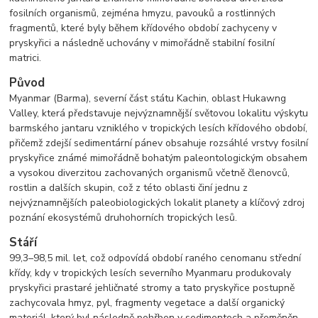
fosilních organismů, zejména hmyzu, pavouků a rostlinných
fragmentů, které byly během křídového období zachyceny v
pryskyřici a následně uchovány v mimořádně stabilní fosilní
matrici.
Původ
Myanmar (Barma), severní část státu Kachin, oblast Hukawng
Valley, která představuje nejvýznamnější světovou lokalitu výskytu
barmského jantaru vzniklého v tropických lesích křídového období,
přičemž zdejší sedimentární pánev obsahuje rozsáhlé vrstvy fosilní
pryskyřice známé mimořádně bohatým paleontologickým obsahem
a vysokou diverzitou zachovaných organismů včetně členovců,
rostlin a dalších skupin, což z této oblasti činí jednu z
nejvýznamnějších paleobiologických lokalit planety a klíčový zdroj
poznání ekosystémů druhohorních tropických lesů.
Stáří
99,3–98,5 mil. let, což odpovídá období raného cenomanu střední
křídy, kdy v tropických lesích severního Myanmaru produkovaly
pryskyřici prastaré jehličnaté stromy a tato pryskyřice postupně
zachycovala hmyz, pyl, fragmenty vegetace a další organický
materiál, který byl následně pohřben v sedimentech a přeměněn