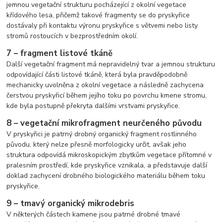
jemnou vegetační strukturu pocházející z okolní vegetace
křídového lesa, přičemž takové fragmenty se do pryskyřice
dostávaly při kontaktu výronu pryskyřice s větvemi nebo listy
stromů rostoucích v bezprostředním okolí.
7 – fragment listové tkáně
Další vegetační fragment má nepravidelný tvar a jemnou strukturu
odpovídající části listové tkáně, která byla pravděpodobně
mechanicky uvolněna z okolní vegetace a následně zachycena
čerstvou pryskyřicí během jejího toku po povrchu kmene stromu,
kde byla postupně překryta dalšími vrstvami pryskyřice.
8 – vegetační mikrofragment neurčeného původu
V pryskyřici je patrný drobný organický fragment rostlinného
původu, který nelze přesně morfologicky určit, avšak jeho
struktura odpovídá mikroskopickým zbytkům vegetace přítomné v
pralesním prostředí, kde pryskyřice vznikala, a představuje další
doklad zachycení drobného biologického materiálu během toku
pryskyřice.
9 – tmavý organický mikrodebris
V některých částech kamene jsou patrné drobné tmavé