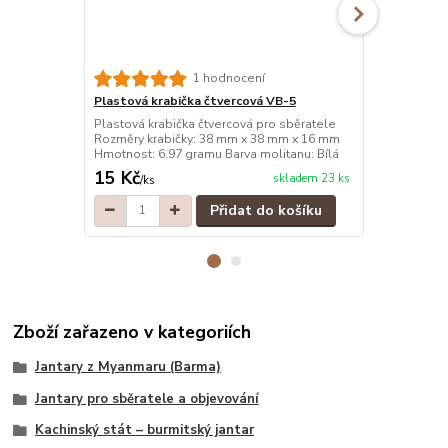
1 hodnocení
Plastová krabička čtvercová VB-5
Plastová kr
Plastová krabička čtvercová pro sběratele
Plastová kra
Rozměry krabičky: 38 mm x 38 mm x 16 mm
Rozměry kra
Hmotnost: 6.97 gramu Barva molitanu: Bílá
Hmotnost: 6.
15 Kč
15 Kč
skladem 23 ks
/
ks
/
ks
Přidat do košíku
Zboží zařazeno v kategoriích
Jantary z Myanmaru (Barma)
Jantary pro sběratele a objevování
Kachinský stát – burmitský jantar