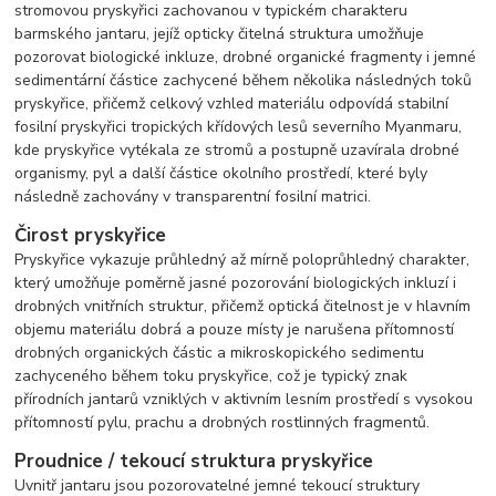
stromovou pryskyřici zachovanou v typickém charakteru
barmského jantaru, jejíž opticky čitelná struktura umožňuje
pozorovat biologické inkluze, drobné organické fragmenty i jemné
sedimentární částice zachycené během několika následných toků
pryskyřice, přičemž celkový vzhled materiálu odpovídá stabilní
fosilní pryskyřici tropických křídových lesů severního Myanmaru,
kde pryskyřice vytékala ze stromů a postupně uzavírala drobné
organismy, pyl a další částice okolního prostředí, které byly
následně zachovány v transparentní fosilní matrici.
Čirost pryskyřice
Pryskyřice vykazuje průhledný až mírně poloprůhledný charakter,
který umožňuje poměrně jasné pozorování biologických inkluzí i
drobných vnitřních struktur, přičemž optická čitelnost je v hlavním
objemu materiálu dobrá a pouze místy je narušena přítomností
drobných organických částic a mikroskopického sedimentu
zachyceného během toku pryskyřice, což je typický znak
přírodních jantarů vzniklých v aktivním lesním prostředí s vysokou
přítomností pylu, prachu a drobných rostlinných fragmentů.
Proudnice / tekoucí struktura pryskyřice
Uvnitř jantaru jsou pozorovatelné jemné tekoucí struktury