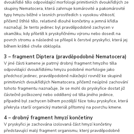
dvoukřídlé tělo odpovídající morfologii primitivních dvoukřídlých ze
skupiny Nematocera, která zahrnuje komárovité a pakomárovité
typy hmyzu běžné v lesních prostředích s vysokou vlhkostí,
přičemž štíhlé tělo, relativně dlouhé končetiny a jemná křídla
naznačují, že tento jedinec byl pravděpodobně zachycen v
okamžiku, kdy přiletěl k pryskyřičnému výronu nebo dosedl na
povrch stromu a následně se přilepil k čerstvé pryskyřici, která jej
během krátké chvíle obklopila.
3 – fragment Diptera (pravděpodobně Nematocera)
V jiné části kamene je patrný drobný fragment hmyzího těla
odpovídající dvoukřídlému hmyzu podobné morfologie jako
předchozí jedinec, pravděpodobně náležející rovněž ke skupině
primitivních dvoukřídlých Nematocera, přičemž neúplné zachování
tohoto fragmentu naznačuje, že se mohl do pryskyřice dostat již
částečně poškozený nebo oddělený od těla jiného jedince,
případně byl zachycen během pozdější fáze toku pryskyřice, která
překryla starší organický materiál přítomný na povrchu kmene.
4 – drobný fragment hmyzí končetiny
V pryskyřici je zachována izolovaná část hmyzí končetiny
představující malý fragment organismu, který pravděpodobně