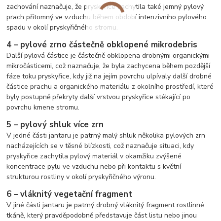
zachování naznačuje, že pryskyřice zachytila také jemný pylový
prach přítomný ve vzduchu během období intenzivního pylového
spadu v okolí pryskyřičného stromu.
4 – pylové zrno částečně obklopené mikrodebris
Další pylová částice je částečně obklopena drobnými organickými
mikročásticemi, což naznačuje, že byla zachycena během pozdější
fáze toku pryskyřice, kdy již na jejím povrchu ulpívaly další drobné
částice prachu a organického materiálu z okolního prostředí, které
byly postupně překryty další vrstvou pryskyřice stékající po
povrchu kmene stromu.
5 – pylový shluk více zrn
V jedné části jantaru je patrný malý shluk několika pylových zrn
nacházejících se v těsné blízkosti, což naznačuje situaci, kdy
pryskyřice zachytila pylový materiál v okamžiku zvýšené
koncentrace pylu ve vzduchu nebo při kontaktu s květní
strukturou rostliny v okolí pryskyřičného výronu.
6 – vláknitý vegetační fragment
V jiné části jantaru je patrný drobný vláknitý fragment rostlinné
tkáně, který pravděpodobně představuje část listu nebo jinou