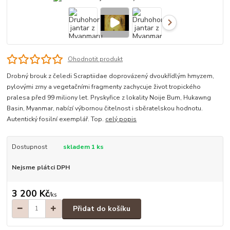
Ohodnotit produkt
Drobný brouk z čeledi Scraptiidae doprovázený dvoukřídlým hmyzem,
pylovými zrny a vegetačními fragmenty zachycuje život tropického
pralesa před 99 miliony let. Pryskyřice z lokality Noije Bum, Hukawng
Basin, Myanmar, nabízí výbornou čitelnost i sběratelskou hodnotu.
Autentický fosilní exemplář. Top.
celý popis
Dostupnost
skladem 1 ks
Nejsme plátci DPH
3 200 Kč
/
ks
Přidat do košíku