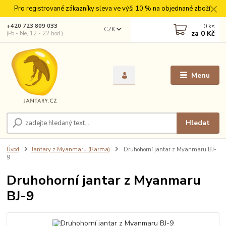
Pro registrované zákazníky sleva ve výši 10 % na objednané zboží.
0
ks
+420 723 809 033
CZK
za
0 Kč
(Po - Ne, 12 - 22 hod.)
Menu
Hledat
Úvod
Jantary z Myanmaru (Barma)
Druhohorní jantar z Myanmaru BJ-
9
Druhohorní jantar z Myanmaru
BJ-9