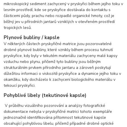
mikroskopický sediment zachycený v pryskyřici během jejího toku v
lesním prostředí, kde se pryskyřice dostávala do kontaktu s
částicemi půdy, prachu nebo rozpadlé organické hmoty, což je
běžný jev u přírodních jantarů vzniklých v otevřeném prostředí
tropických lesů.
Plynové bubliny / kapsle
V některých částech pryskyřičné matrice jsou pozorovatelné
drobné plynové bubliny, které vznikly během procesu tuhnutí
pryskyřice, kdy byly v tekutém materiálu zachyceny malé kapsy
vzduchu nebo plynu, přičemž tyto bubliny jsou běžným
strukturálním prvkem přírodního jantaru a zároveň poskytují
důležitou informaci o viskozitě pryskyřice a dynamice jejího toku v
okamžiku, kdy docházelo k zachycení biologického materiálu v
tekoucí pryskyřici.
Pohyblivé libely (tekutinové kapsle)
V průběhu vizuálního pozorování a analýzy fotografické
dokumentace nebyla v pryskyřičné matrici tohoto exempláře
jednoznačně identifikována přítomnost tekutinové kapsle
obsahující pohyblivou libelu, přičemž případné drobné optické