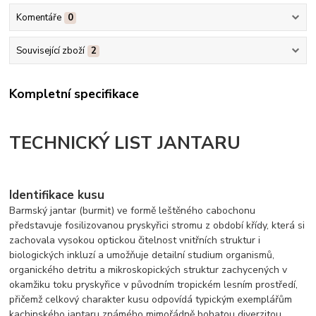
Komentáře
0
Související zboží
2
Kompletní specifikace
TECHNICKÝ LIST JANTARU
Identifikace kusu
Barmský jantar (burmit) ve formě leštěného cabochonu
představuje fosilizovanou pryskyřici stromu z období křídy, která si
zachovala vysokou optickou čitelnost vnitřních struktur i
biologických inkluzí a umožňuje detailní studium organismů,
organického detritu a mikroskopických struktur zachycených v
okamžiku toku pryskyřice v původním tropickém lesním prostředí,
přičemž celkový charakter kusu odpovídá typickým exemplářům
kachinského jantaru známého mimořádně bohatou diverzitou