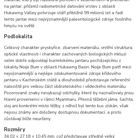
na jantar, přičemž radiometrické datování vrstev z oblasti
Hukawng Valley potvrzuje stáří přibližně 99 milionů let a řadí
tento jantar mezi nejvýznamnější paleontologické zdroje fosilního
hmyzu na světě.
Podlokalita
Celkový charakter pryskyřice, zbarvení materiálu, vnitřní struktura,
optické vlastnosti i charakter zachovaných biologických inkluzí
velmi dobře odpovídají burmitskému jantaru pocházejícímu z
lokality Noije Bum v oblasti Hukawng Basin. Noije Bum patří mezi
nejvýznamnější a nejlépe zdokumentované zdroje křídového
jantaru v Kachinském státě a dlouhodobě představuje referenční
naleziště pro velkou část sběratelského i vědeckého materiálu.
Pozorované znaky nevykazují odchylky, které by naznačovaly jinou
hlavní provenienci v rámci Myanmaru. Přesná těžební jáma, šachta,
sloj ani konkrétní místo těžby, z něhož byl tento kus získán, však
nejsou známy ani doloženy dostupnou dokumentací, a proto
zůstávají blíže neurčeny.
Rozměry
34.02 × 27.18 × 10.45 mm, což představuje středně velký