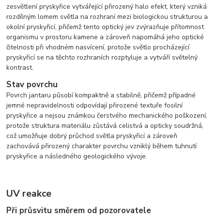
zesvětlení pryskyřice vytvářející přirozený halo efekt, který vzniká
rozdílným lomem světla na rozhraní mezi biologickou strukturou a
okolní pryskyřicí, přičemž tento optický jev zvýrazňuje přítomnost
organismu v prostoru kamene a zároveň napomáhá jeho optické
čitelnosti při vhodném nasvícení, protože světlo procházející
pryskyřicí se na těchto rozhraních rozptyluje a vytváří světelný
kontrast.
Stav povrchu
Povrch jantaru působí kompaktně a stabilně, přičemž případné
jemné nepravidelnosti odpovídají přirozené textuře fosilní
pryskyřice a nejsou známkou čerstvého mechanického poškození,
protože struktura materiálu zůstává celistvá a opticky soudržná,
což umožňuje dobrý průchod světla pryskyřicí a zároveň
zachovává přirozený charakter povrchu vzniklý během tuhnutí
pryskyřice a následného geologického vývoje.
UV reakce
Při průsvitu směrem od pozorovatele