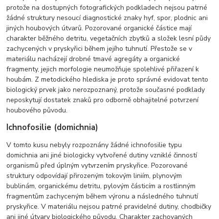
protože na dostupných fotografických podkladech nejsou patrné
žádné struktury nesoucí diagnostické znaky hyf, spor, plodnic ani
jiných houbových útvarů. Pozorované organické částice mají
charakter běžného detritu, vegetačních zbytků a složek lesní půdy
zachycených v pryskyřici během jejího tuhnutí. Přestože se v
materiálu nacházejí drobné tmavé agregáty a organické
fragmenty, jejich morfologie neumožňuje spolehlivé přiřazení k
houbám. Z metodického hlediska je proto správné evidovat tento
biologický prvek jako nerozpoznaný, protože současné podklady
neposkytují dostatek znaků pro odborně obhajitelné potvrzení
houbového původu.
Ichnofosilie (domichnia)
V tomto kusu nebyly rozpoznány žádné ichnofosilie typu
domichnia ani jiné biologicky vytvořené dutiny vzniklé činností
organismů před úplným vytvrzením pryskyřice. Pozorované
struktury odpovídají přirozeným tokovým liniím, plynovým
bublinám, organickému detritu, pylovým částicím a rostlinným
fragmentům zachyceným během výronu a následného tuhnutí
pryskyřice. V materiálu nejsou patrné pravidelné dutiny, chodbičky
ani jiné útvary biologického původu. Charakter zachovaných