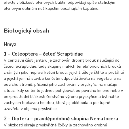
efekty v blízkosti plynových bublin odpovídají spíše statickým
plynovým dutinám než kapslím obsahujícím kapalinu.
Biologický obsah
Hmyz
1 – Coleoptera – čeleď Scraptiidae
V centrální části jantaru je zachován drobný brouk náležející do
čeledi Scraptiidae, tedy skupiny malých tenebrionoidních brouků
známých jako nepraví květní brouci, jejichž tělo je štíhlé a protáhlé
a jejichž jemná stavba končetin odpovídá životu na vegetaci a na
povrchu stromů, přičemž jeho zachování v pryskyřici naznačuje
situaci, kdy se tento jedinec pohyboval po povrchu kmene nebo v
bezprostřední blízkosti čerstvého výronu pryskyřice a byl náhle
zachycen lepkavou hmotou, která jej obklopila a postupně
uzavřela v objemu pryskyřice.
2 – Diptera – pravděpodobně skupina Nematocera
V blízkosti okraje pryskyřičné čočky je zachováno drobné