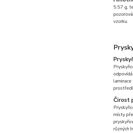
5.57 g, t
pozorován
vzorku.
Prysky
Pryskyř
Pryskyřic
odpovídá 
laminace 
prostředí
Čirost 
Pryskyřic
místy pře
pryskyřic
různých h