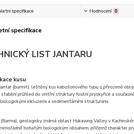
etní specifikace
Hodnocení
0
tní specifikace
HNICKÝ LIST JANTARU
ikace kusu
jantar (burmit), leštěný kus kabošonového typu s přirozeně ob
stabilní průhled do vnitřní struktury fosilní pryskyřice a součas
 biologickými inkluzemi a sedimentárními strukturami.
(Barma), geologicky známá oblast Hukawng Valley v Kachinském 
 mimořádně bohatým biologickým obsahem, přičemž charakter prys