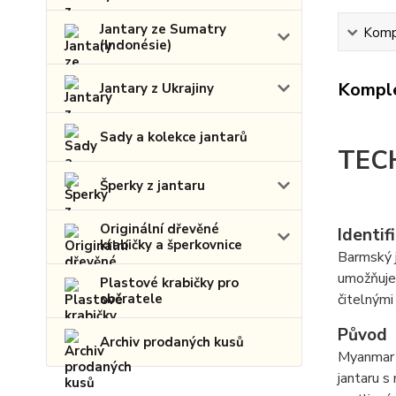
Jantary ze Sumatry
Kompl
(Indonésie)
Komple
Jantary z Ukrajiny
Sady a kolekce jantarů
TEC
Šperky z jantaru
Originální dřevěné
Identif
krabičky a šperkovnice
Barmský 
umožňuje 
Plastové krabičky pro
sběratele
čitelnými
Původ
Archiv prodaných kusů
Myanmar 
jantaru s