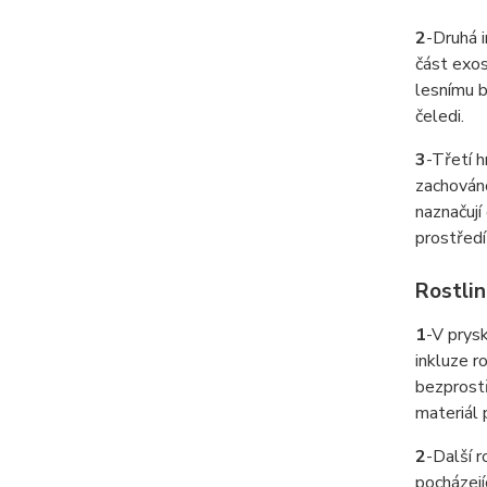
2
-
Druhá i
část exos
lesnímu b
čeledi.
3
-
Třetí h
zachováno
naznačují
prostředí
Rostlin
1
-
V prysk
inkluze r
bezprostř
materiál 
2
-
Další r
pocházejí