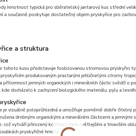
edy hmotnost typická pro sběratelský jantarový kus střední veliko
í a současně poskytuje dostatečný objem pryskyřice pro zachová
řice a struktura
ice
e tohoto kusu představuje fosilizovanou stromovou pryskyřici typi
pryskyřicím produkovaným prastarými jehličnatými stromy tropickýc
a přítomnost jemných organických i minerálních částic svědčí o 
, kde docházelo k zachycení biologického materiálu, pylu a lesní
pryskyřice
e je vizuálně poloprůhledná a umožňuje poměrně dobře čitelný prů
rušena drobnými organickými a minerálními částicemi a jemnými st
e, což vytváří přirozený kontrast mezi světlejšími a tmavšími ob
loubkách pryskyřičné hmoty.