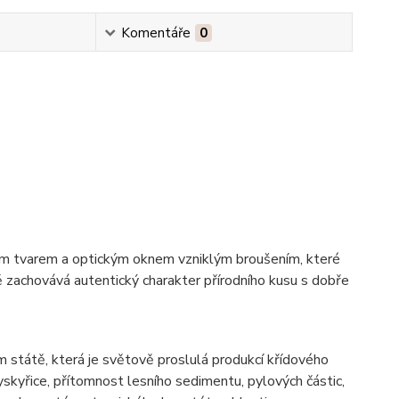
Komentáře
0
lým tvarem a optickým oknem vzniklým broušením, které
ně zachovává autentický charakter přírodního kusu s dobře
státě, která je světově proslulá produkcí křídového
kyřice, přítomnost lesního sedimentu, pylových částic,