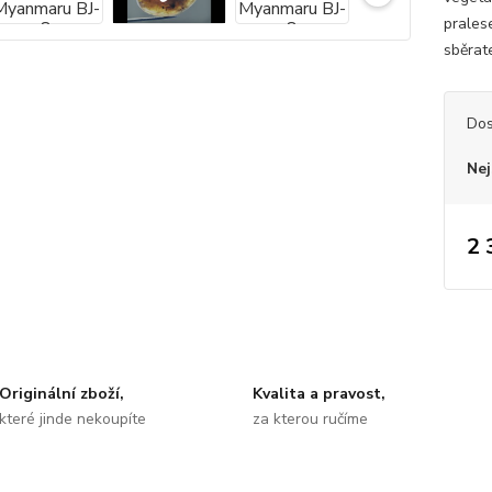
prales
sběrat
Dos
Nej
2 
Originální zboží,
Kvalita a pravost,
které jinde nekoupíte
za kterou ručíme