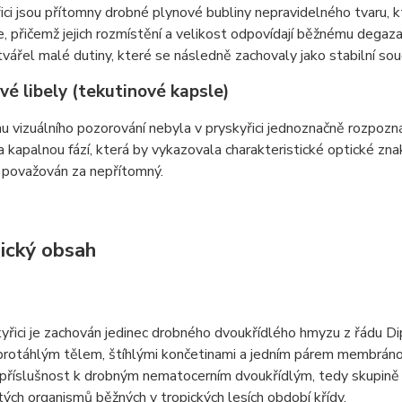
ici jsou přítomny drobné plynové bubliny nepravidelného tvaru,
e, přičemž jejich rozmístění a velikost odpovídají běžnému degaz
tvářel malé dutiny, které se následně zachovaly jako stabilní souč
vé libely (tekutinové kapsle)
 vizuálního pozorování nebyla v pryskyřici jednoznačně rozpoz
a kapalnou fází, která by vykazovala charakteristické optické znak
 považován za nepřítomný.
ický obsah
yřici je zachován jedinec drobného dvoukřídlého hmyzu z řádu Di
rotáhlým tělem, štíhlými končetinami a jedním párem membránov
 příslušnost k drobným nematocerním dvoukřídlým, tedy skupině z
ých organismů běžných v tropických lesích období křídy.