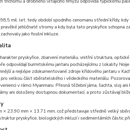
ch trichomů a drobného létajícího hmyzu odpovídá typickému pal
98,5 mil. let, tedy období spodního cenomanu střední křídy, kd
i pravěké jehličnaté stromy a kdy byla tato pryskyřice schopna za
zachovaly jako fosilní inkluze.
alita
harakter pryskyřice, zbarvení materiálu, vnitřní struktura, optické
ře odpovídají burmitskému jantaru pocházejícímu z lokality Noij
nější a nejlépe zdokumentované zdroje křídového jantaru v Kac
 pro velkou část sběratelského i vědeckého materiálu. Pozorovan
ovenienci v rámci Myanmaru. Přesná těžební jáma, šachta, sloj ani
ámy ani doloženy dostupnou dokumentací, a proto zůstávají blíž
ry
 × 23.90 mm × 13.71 mm, což představuje středně velký sběrate
 struktur pryskyřice, biologických inkluzí i sedimentárních částic
ost