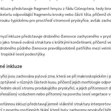
nkluze představuje fragment hmyzu z řádu Coleoptera, tedy brouk
keletu odpovídající fragmentu krovky nebo části těla, přičemž ch
rouku typickému pro prostředí stromové pryskyřice, avšak zach
myzí inkluze představuje drobného členovce zachyceného v pryskyř
 jako tmavá oválná struktura s krátkými končetinami, přičemž ve
 drobného půdního členovce pravděpodobně patřícího mezi velmi 
 tropické lesní podestýlky.
né inkluze
yřici jsou zachována pylová zrna, která se při makroskopickém i 
ozptýlené v různých částech kusu, přičemž jejich morfologie odpo
edním okolí stromu produkujícího pryskyřici, a jejich přítomnost 
přenášený vzduchem nebo přítomný na povrchu lesní vegetace v d
ostlinnou inkluzi představují jemné vláknité struktury interpreto
cí z povrchu rostlinných tkání, které byly zachyceny pryskyřicí bě