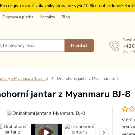
Pro registrované zákazníky sleva ve výši 10 % na objednané zboží
Doprava a platba
Kontakty
Blog
Nevíte
Hledat
+420
(Po - N
antary z Myanmaru (Barma)
Druhohorní jantar z Myanmaru BJ-8
ohorní jantar z Myanmaru BJ-8
V čiré
brouka
vegetač