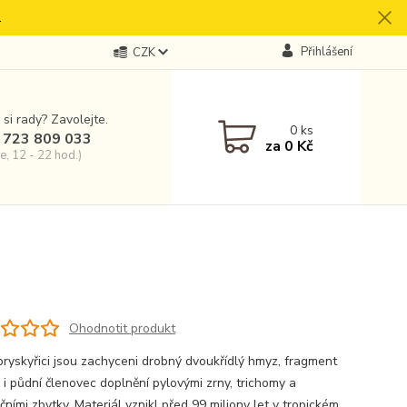
.
Přihlášení
CZK
 si rady? Zavolejte.
0
ks
 723 809 033
za
0 Kč
e, 12 - 22 hod.)
Ohodnotit produkt
 pryskyřici jsou zachyceni drobný dvoukřídlý hmyz, fragment
 i půdní členovec doplnění pylovými zrny, trichomy a
ními zbytky. Materiál vznikl před 99 miliony let v tropickém