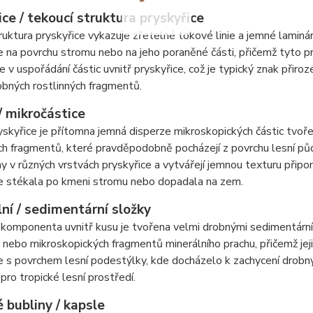
ce / tekoucí struktura pryskyřice
truktura pryskyřice vykazuje zřetelné tokové linie a jemné laminár
e na povrchu stromu nebo na jeho poraněné části, přičemž tyto p
 v uspořádání částic uvnitř pryskyřice, což je typický znak přir
obných rostlinných fragmentů.
/ mikročástice
yskyřice je přítomna jemná disperze mikroskopických částic tvoř
ch fragmentů, které pravděpodobně pocházejí z povrchu lesní pů
y v různých vrstvách pryskyřice a vytvářejí jemnou texturu připo
ce stékala po kmeni stromu nebo dopadala na zem.
ní / sedimentární složky
 komponenta uvnitř kusu je tvořena velmi drobnými sedimentární
 nebo mikroskopických fragmentů minerálního prachu, přičemž jeji
e s povrchem lesní podestýlky, kde docházelo k zachycení drob
pro tropické lesní prostředí.
 bubliny / kapsle