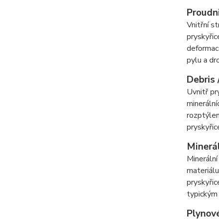
Proudni
Vnitřní s
pryskyřic
deformace
pylu a dr
Debris 
Uvnitř pr
minerální
rozptýlen
pryskyři
Minerál
Minerální
materiálu
pryskyřic
typickým 
Plynové