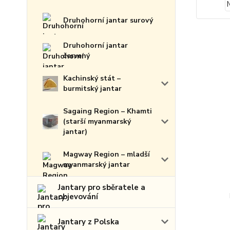
Druhohorní jantar surový
Druhohorní jantar
červený
Kachinský stát –
burmitský jantar
Sagaing Region – Khamti
(starší myanmarský
jantar)
Magway Region – mladší
myanmarský jantar
Jantary pro sběratele a
objevování
Jantary z Polska