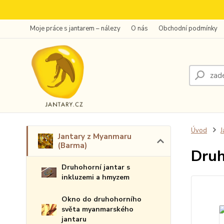
Moje práce s jantarem – nálezy
O nás
Obchodní podmínky
Úvod
J
Jantary z Myanmaru
(Barma)
Druh
Druhohorní jantar s
inkluzemi a hmyzem
Okno do druhohorního
světa myanmarského
jantaru