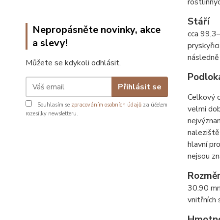
rostlinný
Stáří
Nepropásněte novinky, akce
cca 99,3–
a slevy!
pryskyřic
následně 
Můžete se kdykoli odhlásit.
Podlok
Přihlásit se
Celkový c
Souhlasím se
zpracováním osobních údajů
za účelem
velmi dob
rozesílky newsletteru.
nejvýznam
naleziště
hlavní pr
nejsou zn
Rozmě
30.90 mm
vnitřních
Hmotn