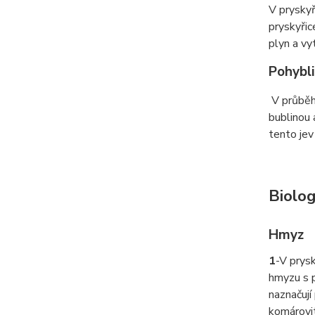
V pryskyř
pryskyřic
plyn a vy
Pohybli
V průběhu
bublinou 
tento jev
Biolog
Hmyz
1
-
V prysk
hmyzu s p
naznačují
komárovit