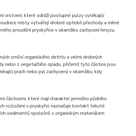
ní vrstvení, které odráží postupné pulzy vytékající
roudnice místy vytvářejí drobné optické přechody a mírné
ozeného proudění pryskyřice v okamžiku zachycení hmyzu,
ených směsí organického detritu a velmi drobných
dy nebo z vegetačního opadu, přičemž tyto částice jsou
mínající prach nebo pyl zachycený v okamžiku, kdy
mi částicemi, které mají charakter jemného půdního
ch rozložení v pryskyřici naznačuje kontakt tekuté
ných sedimentů společně s organickým materiálem