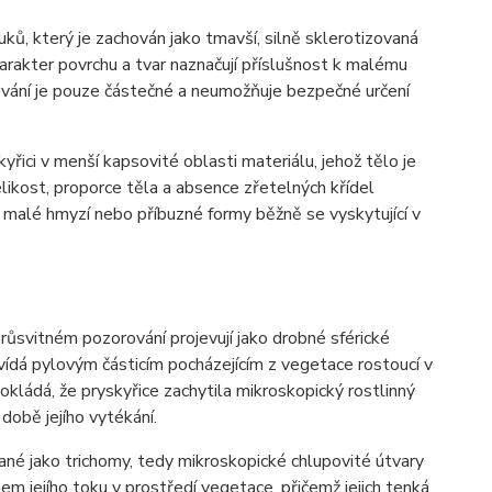
ů, který je zachován jako tmavší, silně sklerotizovaná
arakter povrchu a tvar naznačují příslušnost k malému
ování je pouze částečné a neumožňuje bezpečné určení
ici v menší kapsovité oblasti materiálu, jehož tělo je
likost, proporce těla a absence zřetelných křídel
malé hmyzí nebo příbuzné formy běžně se vyskytující v
průsvitném pozorování projevují jako drobné sférické
vídá pylovým částicím pocházejícím z vegetace rostoucí v
dokládá, že pryskyřice zachytila mikroskopický rostlinný
obě jejího vytékání.
vané jako trichomy, tedy mikroskopické chlupovité útvary
hem jejího toku v prostředí vegetace, přičemž jejich tenká,