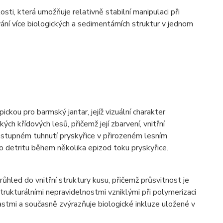
sti, která umožňuje relativně stabilní manipulaci při
ní více biologických a sedimentárních struktur v jednom
ckou pro barmský jantar, jejíž vizuální charakter
h křídových lesů, přičemž její zbarvení, vnitřní
postupném tuhnutí pryskyřice v přirozeném lesním
ho detritu během několika epizod toku pryskyřice.
hled do vnitřní struktury kusu, přičemž průsvitnost je
rukturálními nepravidelnostmi vzniklými při polymerizaci
lastmi a současně zvýrazňuje biologické inkluze uložené v