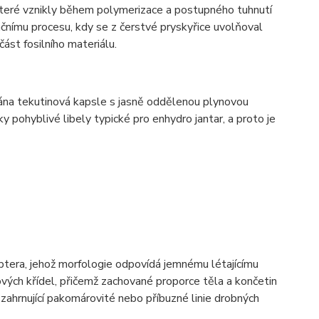
 které vznikly během polymerizace a postupného tuhnutí
ačnímu procesu, kdy se z čerstvé pryskyřice uvolňoval
ást fosilního materiálu.
nána tekutinová kapsle s jasně oddělenou plynovou
y pohyblivé libely typické pro enhydro jantar, a proto je
ptera, jehož morfologie odpovídá jemnému létajícímu
ých křídel, přičemž zachované proporce těla a končetin
ahrnující pakomárovité nebo příbuzné linie drobných