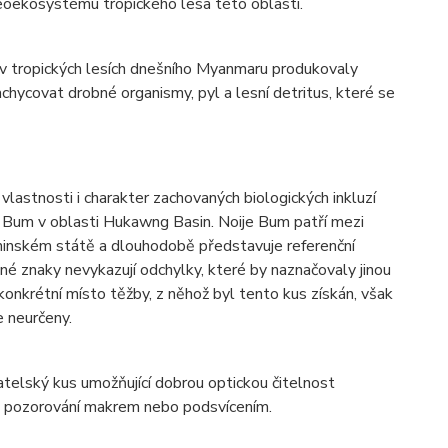
eoekosystému tropického lesa této oblasti.
y v tropických lesích dnešního Myanmaru produkovaly
chycovat drobné organismy, pyl a lesní detritus, které se
 vlastnosti i charakter zachovaných biologických inkluzí
e Bum v oblasti Hukawng Basin. Noije Bum patří mezi
hinském státě a dlouhodobě představuje referenční
é znaky nevykazují odchylky, které by naznačovaly jinou
 konkrétní místo těžby, z něhož byl tento kus získán, však
e neurčeny.
lský kus umožňující dobrou optickou čitelnost
 při pozorování makrem nebo podsvícením.