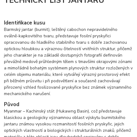
TECHNICKÝ LIST JANTARU
Identifikace kusu
Barmský jantar (burmit), leštěný cabochon nepravidelného
oválně-kapkovitého tvaru, představuje fosilní pryskyřici
opracovanou do hladkého stabilního tvaru s dobře zachovanou
optickou hloubkou a výraznou čitelností vnitřních struktur, přičemž
jeho charakter je na základě dostupných fotografií definován
převážně medově průhledným tělem s tmavšími okrajovými zónami
a mimořádně bohatým systémem plynových struktur rozložených v
celém objemu materiálu, které vytvářejí výrazný prostorový efekt
při běžném průsvitu i při podsvětlení a současně zachovávají
přirozený vzhled fosilizované pryskyřice bez známek významného
mechanického narušení.
Původ
Myanmar – Kachinský stát (Hukawng Basin), což představuje
klasickou a geologicky významnou oblast výskytu burmitského
jantaru známou vysokou rozmanitostí fosilních pryskyřic, jejich
optických vlastností a biologických i strukturálních znaků, přičemž
materiály z této oblasti jsou dlouhodobě spojovány s dobře