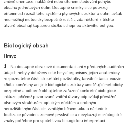
změně orientace, naklánění nebo cíleném sledování pohybu
obsahu jednotlivých dutin. Dostupné snímky sice potvrzují
přítomnost rozsáhlého systému plynových struktur a dutin, avšak
neumožňují metodicky bezpečně rozlišit, zda některé z těchto
útvarů obsahují kapalnou složku schopnou aktivního pohybu.
Biologický obsah
Hmyz
1
- Na dostupné obrazové dokumentaci ani v předaných auditních
údajích nebyly doloženy celé hmyzí organismy, jejich anatomicky
rozpoznatelné části, skeletální pozůstatky, larvální stadia, exuvie,
křídla, končetiny ani jiné biologické struktury umožňující metodicky
bezpečné a odborně obhajitelné zařazení konkrétní biologické
inkluze, přičemž pozorované vnitřní útvary odpovídají převážně
plynovým strukturám, optickým efektům a drobným
nerozlišitelným částicím vzniklým během toku a následné
fosilizace původní stromové pryskyřice a nevykazují morfologické
znaky potřebné pro spolehlivou biologickou interpretaci.