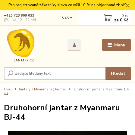
Pro registrované zákazníky sleva ve výši 10 % na objednané zboží.
0
ks
+420 723 809 033
CZK
za
0 Kč
(Po - Ne, 12 - 22 hod.)
Menu
Hledat
Úvod
Jantary z Myanmaru (Barma)
Druhohorní jantar z Myanmaru BJ-
44
Druhohorní jantar z Myanmaru
BJ-44