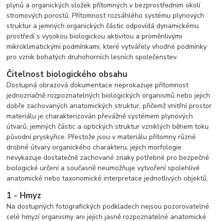
plynů a organických složek přítomných v bezprostředním okolí
stromových porostů. Přítomnost rozsáhlého systému plynových
struktur a jemných organických částic odpovídá dynamickému
prostředí s vysokou biologickou aktivitou a proměnlivými
mikroklimatickými podmínkami, které vytvářely vhodné podmínky
pro vznik bohatých druhohorních lesních společenstev.
Čitelnost biologického obsahu
Dostupná obrazová dokumentace neprokazuje přítomnost
jednoznačně rozpoznatelných biologických organismů nebo jejich
dobře zachovaných anatomických struktur, přičemž vnitřní prostor
materiálu je charakterizován převážně systémem plynových
útvarů, jemných částic a optických struktur vzniklých během toku
původní pryskyřice. Přestože jsou v materiálu přítomny různé
drobné útvary organického charakteru, jejich morfologie
nevykazuje dostatečně zachované znaky potřebné pro bezpečné
biologické určení a současně neumožňuje vytvoření spolehlivé
anatomické nebo taxonomické interpretace jednotlivých objektů.
1 - Hmyz
Na dostupných fotografických podkladech nejsou pozorovatelné
celé hmyzí organismy ani jejich jasně rozpoznatelné anatomické