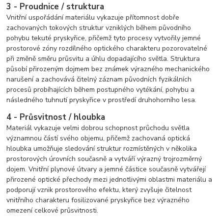
3 - Proudnice / struktura
Vnitřní uspořádání materiálu vykazuje přítomnost dobře
zachovaných tokových struktur vzniklých během původního
pohybu tekuté pryskyřice, přičemž tyto procesy vytvořily jemné
prostorové zóny rozdílného optického charakteru pozorovatelné
při změně směru průsvitu a úhlu dopadajícího světla. Struktura
působí přirozeným dojmem bez známek výrazného mechanického
narušení a zachovává čitelný záznam původních fyzikálních
procesů probíhajících během postupného vytékání, pohybu a
následného tuhnutí pryskyřice v prostředí druhohorního lesa.
4 - Průsvitnost / hloubka
Materiál vykazuje velmi dobrou schopnost průchodu světla
významnou částí svého objemu, přičemž zachovaná optická
hloubka umožňuje sledování struktur rozmístěných v několika
prostorových úrovních současně a vytváří výrazný trojrozměrný
dojem. Vnitřní plynové útvary a jemné částice současně vytvářejí
přirozené optické přechody mezi jednotlivými oblastmi materiálu a
podporují vznik prostorového efektu, který zvyšuje čitelnost
vnitřního charakteru fosilizované pryskyřice bez výrazného
omezení celkové průsvitnosti.