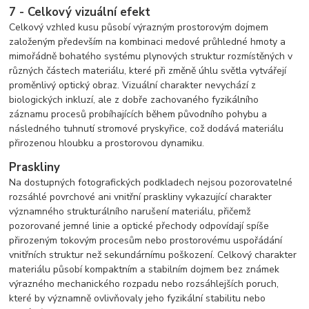
7 - Celkový vizuální efekt
Celkový vzhled kusu působí výrazným prostorovým dojmem
založeným především na kombinaci medové průhledné hmoty a
mimořádně bohatého systému plynových struktur rozmístěných v
různých částech materiálu, které při změně úhlu světla vytvářejí
proměnlivý optický obraz. Vizuální charakter nevychází z
biologických inkluzí, ale z dobře zachovaného fyzikálního
záznamu procesů probíhajících během původního pohybu a
následného tuhnutí stromové pryskyřice, což dodává materiálu
přirozenou hloubku a prostorovou dynamiku.
Praskliny
Na dostupných fotografických podkladech nejsou pozorovatelné
rozsáhlé povrchové ani vnitřní praskliny vykazující charakter
významného strukturálního narušení materiálu, přičemž
pozorované jemné linie a optické přechody odpovídají spíše
přirozeným tokovým procesům nebo prostorovému uspořádání
vnitřních struktur než sekundárnímu poškození. Celkový charakter
materiálu působí kompaktním a stabilním dojmem bez známek
výrazného mechanického rozpadu nebo rozsáhlejších poruch,
které by významně ovlivňovaly jeho fyzikální stabilitu nebo