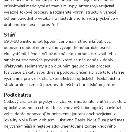
průsvitnými medovými až tmavšími typy jantaru vykazujícími
výrazné tokové procesy a rozmanité vnitřní struktury vzniklé
během původního vytékání a následného tuhnutí pryskyřice v
druhohorním lesním prostředí.
Stáří
99,3–98,5 milionu let (spodní cenoman, střední křída), což
odpovídá období intenzivního vývoje druhohorních lesních
ekosystémů, během něhož docházelo k produkci rozsáhlého
množství stromových pryskyřic, které se následně ukládaly,
překrývaly sedimenty a po dlouhém geologickém procesu
fosilizace získaly svou dnešní podobu, přičemž právě toto stáří je
významné pro vznik charakteristických optických, fyzikálních a
strukturálních znaků pozorovatelných u burmitského jantaru.
Podlokalita
Celkový charakter pryskyřice, zbarvení materiálu, vnitřní struktura,
optické vlastnosti i charakter zachovaných biologických inkluzí
velmi dobře odpovídají burmitskému jantaru pocházejícímu z
lokality Noije Bum v oblasti Hukawng Basin. Noije Bum patří mezi
nejvýznamnější a nejlépe zdokumentované zdroje křídového