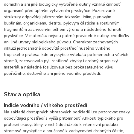
domichnia ani jiné biologicky vytvořené dutiny vzniklé činností
organismů před úplným vytvrzením pryskyřice. Pozorované
struktury odpovídají přirozeným tokovým liniím, plynovým
bublinám, organickému detritu, pylovým částicím a rostlinným
fragmentům zachyceným během výronu a následného tuhnutí
pryskyřice. V materiálu nejsou patrné pravidelné dutiny, chodbičky
ani jiné útvary biologického původu. Charakter zachovaných
inkluzí jednoznačně odpovídá prostředí hustého vlhkého
tropického pralesa, kde pryskyřice vytékala po kmenech a větvích
stromů, zachycovala pyl, rostlinné zbytky i drobný organický
materiál a následně fosilizovala bez prokazatelného vlivu
pobřežního, deltového ani jiného vodního prostředí.
Stav a optika
Indicie vodního / vlhkého prostředí
Na základě dostupných obrazových podkladů lze pozorovat znaky
odpovídající prostředí s vyšší přítomností vlhkosti typického pro
pralesní ekosystémy, v nichž docházelo k intenzivní produkci
stromové pryskyřice a současně k zachycování drobných částic,