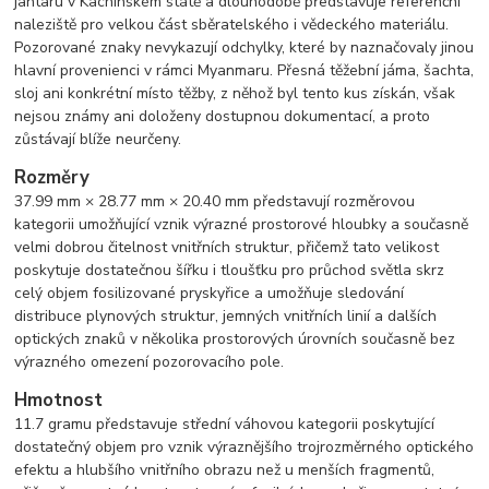
jantaru v Kachinském státě a dlouhodobě představuje referenční
naleziště pro velkou část sběratelského i vědeckého materiálu.
Pozorované znaky nevykazují odchylky, které by naznačovaly jinou
hlavní provenienci v rámci Myanmaru. Přesná těžební jáma, šachta,
sloj ani konkrétní místo těžby, z něhož byl tento kus získán, však
nejsou známy ani doloženy dostupnou dokumentací, a proto
zůstávají blíže neurčeny.
Rozměry
37.99 mm × 28.77 mm × 20.40 mm představují rozměrovou
kategorii umožňující vznik výrazné prostorové hloubky a současně
velmi dobrou čitelnost vnitřních struktur, přičemž tato velikost
poskytuje dostatečnou šířku i tloušťku pro průchod světla skrz
celý objem fosilizované pryskyřice a umožňuje sledování
distribuce plynových struktur, jemných vnitřních linií a dalších
optických znaků v několika prostorových úrovních současně bez
výrazného omezení pozorovacího pole.
Hmotnost
11.7 gramu představuje střední váhovou kategorii poskytující
dostatečný objem pro vznik výraznějšího trojrozměrného optického
efektu a hlubšího vnitřního obrazu než u menších fragmentů,