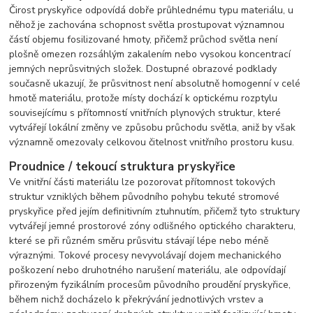
Čirost pryskyřice odpovídá dobře průhlednému typu materiálu, u
něhož je zachována schopnost světla prostupovat významnou
částí objemu fosilizované hmoty, přičemž průchod světla není
plošně omezen rozsáhlým zakalením nebo vysokou koncentrací
jemných neprůsvitných složek. Dostupné obrazové podklady
současně ukazují, že průsvitnost není absolutně homogenní v celé
hmotě materiálu, protože místy dochází k optickému rozptylu
souvisejícímu s přítomností vnitřních plynových struktur, které
vytvářejí lokální změny ve způsobu průchodu světla, aniž by však
významně omezovaly celkovou čitelnost vnitřního prostoru kusu.
Proudnice / tekoucí struktura pryskyřice
Ve vnitřní části materiálu lze pozorovat přítomnost tokových
struktur vzniklých během původního pohybu tekuté stromové
pryskyřice před jejím definitivním ztuhnutím, přičemž tyto struktury
vytvářejí jemné prostorové zóny odlišného optického charakteru,
které se při různém směru průsvitu stávají lépe nebo méně
výraznými. Tokové procesy nevyvolávají dojem mechanického
poškození nebo druhotného narušení materiálu, ale odpovídají
přirozeným fyzikálním procesům původního proudění pryskyřice,
během nichž docházelo k překrývání jednotlivých vrstev a