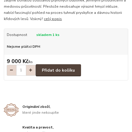
zaujme bohatou soustavou plynových bublinek, jemnými proudnicemi a
medovou průsvitností. Přestože neobsahuje výrazné hmyzí inkluze,
nabízí fascinující pohled na proces tuhnutí pryskyřice a dávnou historii
křídových lesů. Vzácný.!
celý popis
Dostupnost
skladem 1 ks
Nejsme plátci DPH
9 000 Kč
/
ks
Přidat do košíku
Originální zboží,
které jinde nekoupíte
Kvalita a pravost,