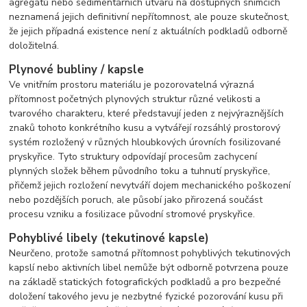
agregátů nebo sedimentárních útvarů na dostupných snímcích
neznamená jejich definitivní nepřítomnost, ale pouze skutečnost,
že jejich případná existence není z aktuálních podkladů odborně
doložitelná.
Plynové bubliny / kapsle
Ve vnitřním prostoru materiálu je pozorovatelná výrazná
přítomnost početných plynových struktur různé velikosti a
tvarového charakteru, které představují jeden z nejvýraznějších
znaků tohoto konkrétního kusu a vytvářejí rozsáhlý prostorový
systém rozložený v různých hloubkových úrovních fosilizované
pryskyřice. Tyto struktury odpovídají procesům zachycení
plynných složek během původního toku a tuhnutí pryskyřice,
přičemž jejich rozložení nevytváří dojem mechanického poškození
nebo pozdějších poruch, ale působí jako přirozená součást
procesu vzniku a fosilizace původní stromové pryskyřice.
Pohyblivé libely (tekutinové kapsle)
Neurčeno, protože samotná přítomnost pohyblivých tekutinových
kapslí nebo aktivních libel nemůže být odborně potvrzena pouze
na základě statických fotografických podkladů a pro bezpečné
doložení takového jevu je nezbytné fyzické pozorování kusu při