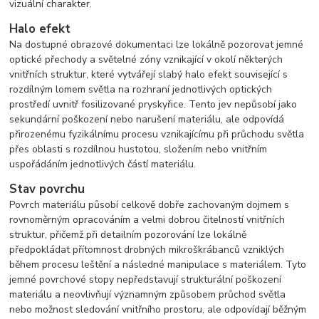
vizuální charakter.
Halo efekt
Na dostupné obrazové dokumentaci lze lokálně pozorovat jemné
optické přechody a světelné zóny vznikající v okolí některých
vnitřních struktur, které vytvářejí slabý halo efekt související s
rozdílným lomem světla na rozhraní jednotlivých optických
prostředí uvnitř fosilizované pryskyřice. Tento jev nepůsobí jako
sekundární poškození nebo narušení materiálu, ale odpovídá
přirozenému fyzikálnímu procesu vznikajícímu při průchodu světla
přes oblasti s rozdílnou hustotou, složením nebo vnitřním
uspořádáním jednotlivých částí materiálu.
Stav povrchu
Povrch materiálu působí celkově dobře zachovaným dojmem s
rovnoměrným opracováním a velmi dobrou čitelností vnitřních
struktur, přičemž při detailním pozorování lze lokálně
předpokládat přítomnost drobných mikroškrábanců vzniklých
během procesu leštění a následné manipulace s materiálem. Tyto
jemné povrchové stopy nepředstavují strukturální poškození
materiálu a neovlivňují významným způsobem průchod světla
nebo možnost sledování vnitřního prostoru, ale odpovídají běžným