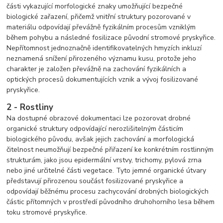
části vykazující morfologické znaky umožňující bezpečné
biologické zařazení, přičemž vnitřní struktury pozorované v
materiálu odpovídají převážně fyzikálním procesům vzniklým
během pohybu a následné fosilizace původní stromové pryskyřice.
Nepřítomnost jednoznačně identifikovatelných hmyzích inkluzí
neznamená snížení přirozeného významu kusu, protože jeho
charakter je založen převážně na zachování fyzikálních a
optických procesů dokumentujících vznik a vývoj fosilizované
pryskyřice.
2 - Rostliny
Na dostupné obrazové dokumentaci lze pozorovat drobné
organické struktury odpovídající nerozlišitelným částicím
biologického původu, avšak jejich zachování a morfologická
čitelnost neumožňují bezpečné přiřazení ke konkrétním rostlinným
strukturám, jako jsou epidermální vrstvy, trichomy, pylová zrna
nebo jiné určitelné části vegetace. Tyto jemné organické útvary
představují přirozenou součást fosilizované pryskyřice a
odpovídají běžnému procesu zachycování drobných biologických
částic přítomných v prostředí původního druhohorního lesa během
toku stromové pryskyřice.