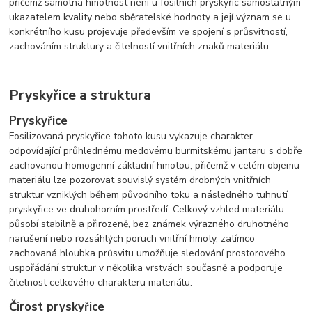
přičemž samotná hmotnost není u fosilních pryskyřic samostatným
ukazatelem kvality nebo sběratelské hodnoty a její význam se u
konkrétního kusu projevuje především ve spojení s průsvitností,
zachováním struktury a čitelností vnitřních znaků materiálu.
Pryskyřice a struktura
Pryskyřice
Fosilizovaná pryskyřice tohoto kusu vykazuje charakter
odpovídající průhlednému medovému burmitskému jantaru s dobře
zachovanou homogenní základní hmotou, přičemž v celém objemu
materiálu lze pozorovat souvislý systém drobných vnitřních
struktur vzniklých během původního toku a následného tuhnutí
pryskyřice ve druhohorním prostředí. Celkový vzhled materiálu
působí stabilně a přirozeně, bez známek výrazného druhotného
narušení nebo rozsáhlých poruch vnitřní hmoty, zatímco
zachovaná hloubka průsvitu umožňuje sledování prostorového
uspořádání struktur v několika vrstvách současně a podporuje
čitelnost celkového charakteru materiálu.
Čirost pryskyřice