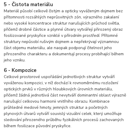
5 - Čistota materiálu
Materiál působí celkově čistým a opticky vyváženým dojmem bez
přítomnosti rozsáhlých neprůsvitných zón, výrazného zakalení
nebo vysoké koncentrace struktur narušujících průchod světla,
přičemž drobné částice a plynné útvary vytvářejí přirozený obraz
fosilizované pryskyřice vzniklé v přírodním prostředí. Přítomné
struktury nepůsobí rušivým dojmem a nepřekrývají významnou
část objemu materiálu, ale naopak podporují čitelnost jeho
přirozeného charakteru a dokumentují procesy probíhající během
jeho vzniku.
6 - Kompozice
Celkové prostorové uspořádání jednotlivých struktur vytváří
vyváženou kompozici, v níž dochází k rovnoměrnému rozložení
optických prvků v různých hloubkových úrovních materiálu,
přičemž žádná jednotlivá část nevytváří dominantní oblast výrazně
narušující celkovou harmonii vnitřního obrazu. Kombinace
průhledné medové hmoty, jemných struktur a početných
plynových útvarů vytváří souvislý vizuální celek, který umožňuje
sledování přirozeného průběhu fyzikálních procesů zachovaných
během fosilizace původní pryskyřice.