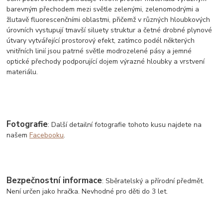
barevným přechodem mezi světle zelenými, zelenomodrými a
žlutavě fluorescenčními oblastmi, přičemž v různých hloubkových
úrovních vystupují tmavší siluety struktur a četné drobné plynové
útvary vytvářející prostorový efekt, zatímco podél některých
vnitřních linií jsou patrné světle modrozelené pásy a jemné
optické přechody podporující dojem výrazné hloubky a vrstvení
materiálu.
Fotografie
: Další detailní fotografie tohoto kusu najdete na
našem
Facebooku
.
Bezpečnostní informace
: Sběratelský a přírodní předmět.
Není určen jako hračka. Nevhodné pro děti do 3 let.