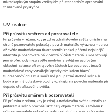
mikroskopickým stopám vznikajícím při standardním opracování
fosilizované pryskyřice.
UV reakce
Při průsvitu směrem od pozorovatele
Při průsvitu v režimu, kdy je zdroj ultrafialového světla umístěn na
straně pozorovatele pokračuje povrch materiálu výraznou modrou
až světle modrofialovou fluorescenční reakcí, přičemž nejsilnější
intenzita je pozorovatelná v centrální části materiálu, kde vznikají
jemné přechody mezi světle modrými a sytějšími azurovými
oblastmi, zatímco při okrajových částech lze pozorovat tmavší
modrofialové zóny vytvářející optický rám kolem hlavní
fluorescenční oblasti a současně jsou patrné drobné světlejší
body a jemné odleskové plochy vznikající na povrchu materiálu při
dopadu ultrafialového světla.
Při průsvitu směrem k pozorovateli
Při průsvitu v režimu, kdy je zdroj ultrafialového světla umístěn za
jantarem a světlo prochází skrz celý objem materiálu směrem k
očím pozorovatele pokračuje vnitřní prostor materiálu výrazným