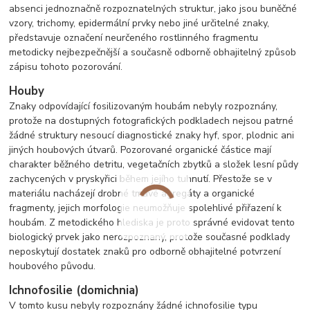
absenci jednoznačně rozpoznatelných struktur, jako jsou buněčné
vzory, trichomy, epidermální prvky nebo jiné určitelné znaky,
představuje označení neurčeného rostlinného fragmentu
metodicky nejbezpečnější a současně odborně obhajitelný způsob
zápisu tohoto pozorování.
Houby
Znaky odpovídající fosilizovaným houbám nebyly rozpoznány,
protože na dostupných fotografických podkladech nejsou patrné
žádné struktury nesoucí diagnostické znaky hyf, spor, plodnic ani
jiných houbových útvarů. Pozorované organické částice mají
charakter běžného detritu, vegetačních zbytků a složek lesní půdy
zachycených v pryskyřici během jejího tuhnutí. Přestože se v
materiálu nacházejí drobné tmavé agregáty a organické
fragmenty, jejich morfologie neumožňuje spolehlivé přiřazení k
houbám. Z metodického hlediska je proto správné evidovat tento
biologický prvek jako nerozpoznaný, protože současné podklady
neposkytují dostatek znaků pro odborně obhajitelné potvrzení
houbového původu.
Ichnofosilie (domichnia)
V tomto kusu nebyly rozpoznány žádné ichnofosilie typu