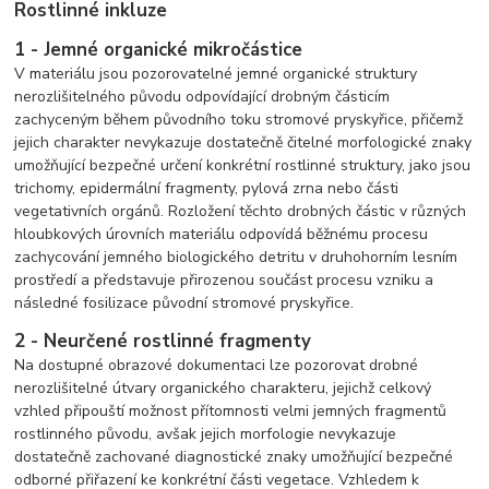
Rostlinné inkluze
1 - Jemné organické mikročástice
V materiálu jsou pozorovatelné jemné organické struktury
nerozlišitelného původu odpovídající drobným částicím
zachyceným během původního toku stromové pryskyřice, přičemž
jejich charakter nevykazuje dostatečně čitelné morfologické znaky
umožňující bezpečné určení konkrétní rostlinné struktury, jako jsou
trichomy, epidermální fragmenty, pylová zrna nebo části
vegetativních orgánů. Rozložení těchto drobných částic v různých
hloubkových úrovních materiálu odpovídá běžnému procesu
zachycování jemného biologického detritu v druhohorním lesním
prostředí a představuje přirozenou součást procesu vzniku a
následné fosilizace původní stromové pryskyřice.
2 - Neurčené rostlinné fragmenty
Na dostupné obrazové dokumentaci lze pozorovat drobné
nerozlišitelné útvary organického charakteru, jejichž celkový
vzhled připouští možnost přítomnosti velmi jemných fragmentů
rostlinného původu, avšak jejich morfologie nevykazuje
dostatečně zachované diagnostické znaky umožňující bezpečné
odborné přiřazení ke konkrétní části vegetace. Vzhledem k