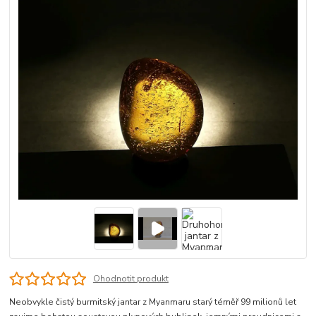
Ohodnotit produkt
Neobvykle čistý burmitský jantar z Myanmaru starý téměř 99 milionů let