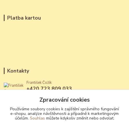
Platba kartou
Kontakty
František Čožík
+420 723 809 033
(Po - Ne, 12 - 22 hod.)
Zpracování cookies
jantary@jantary.cz
Používáme soubory cookies k zajištění správného fungování
e-shopu, analýze návštěvnosti a případně k marketingovým
účelům.
Souhlas
můžete kdykoliv změnit nebo odvolat.