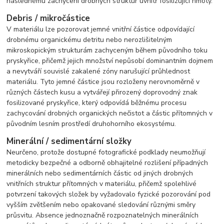
následnému zachycení drobných struktur uvnitř fosilizující hmoty.
Debris / mikročástice
V materiálu lze pozorovat jemné vnitřní částice odpovídající
drobnému organickému detritu nebo nerozlišitelným
mikroskopickým strukturám zachyceným během původního toku
pryskyřice, přičemž jejich množství nepůsobí dominantním dojmem
a nevytváří souvislé zakalené zóny narušující průhlednost
materiálu. Tyto jemné částice jsou rozloženy nerovnoměrně v
různých částech kusu a vytvářejí přirozený doprovodný znak
fosilizované pryskyřice, který odpovídá běžnému procesu
zachycování drobných organických nečistot a částic přítomných v
původním lesním prostředí druhohorního ekosystému.
Minerální / sedimentární složky
Neurčeno, protože dostupné fotografické podklady neumožňují
metodicky bezpečné a odborně obhajitelné rozlišení případných
minerálních nebo sedimentárních částic od jiných drobných
vnitřních struktur přítomných v materiálu, přičemž spolehlivé
potvrzení takových složek by vyžadovalo fyzické pozorování pod
vyšším zvětšením nebo opakované sledování různými směry
průsvitu. Absence jednoznačně rozpoznatelných minerálních