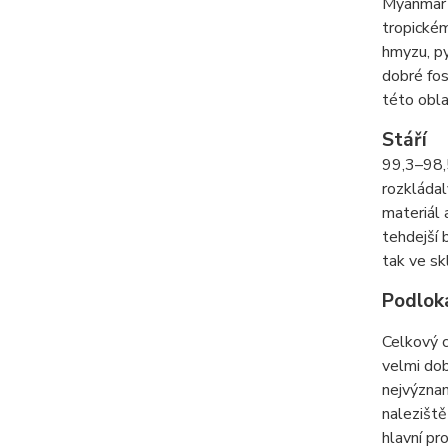
Myanmar –
tropickém
hmyzu, py
dobré fos
této obla
Stáří
99,3–98,5
rozkládal
materiál 
tehdejší 
tak ve sk
Podlok
Celkový c
velmi dob
nejvýznam
naleziště
hlavní pr