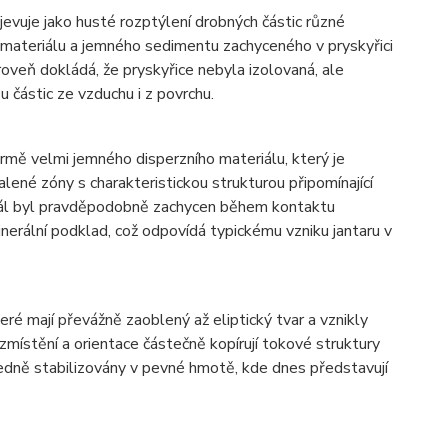
evuje jako husté rozptýlení drobných částic různé
o materiálu a jemného sedimentu zachyceného v pryskyřici
roveň dokládá, že pryskyřice nebyla izolovaná, ale
 částic ze vzduchu i z povrchu.
rmě velmi jemného disperzního materiálu, který je
lené zóny s charakteristickou strukturou připomínající
iál byl pravděpodobně zachycen během kontaktu
inerální podklad, což odpovídá typickému vzniku jantaru v
eré mají převážně zaoblený až eliptický tvar a vznikly
zmístění a orientace částečně kopírují tokové struktury
sledně stabilizovány v pevné hmotě, kde dnes představují