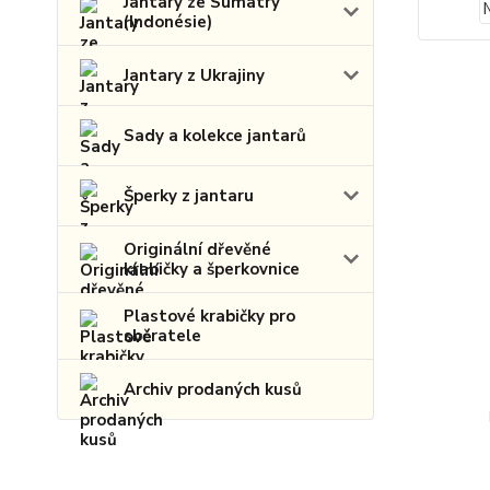
Jantary ze Sumatry
(Indonésie)
Jantary z Ukrajiny
Sady a kolekce jantarů
Šperky z jantaru
Originální dřevěné
krabičky a šperkovnice
Plastové krabičky pro
sběratele
Archiv prodaných kusů