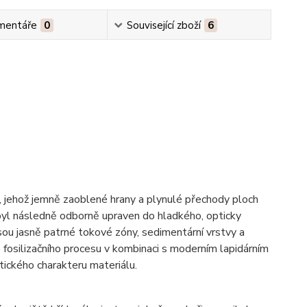
mentáře
0
Související zboží
6
, jehož jemně zaoblené hrany a plynulé přechody ploch
ch byl následně odborně upraven do hladkého, opticky
 jsou jasně patrné tokové zóny, sedimentární vrstvy a
ho fosilizačního procesu v kombinaci s moderním lapidárním
ického charakteru materiálu.