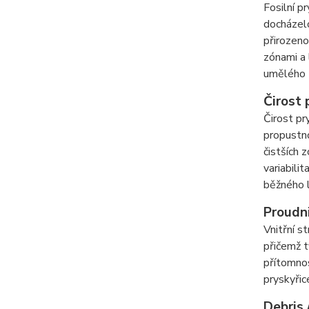
Fosilní p
docházelo
přirozeno
zónami a 
umělého 
Čirost 
Čirost pr
propustno
čistších 
variabili
běžného l
Proudni
Vnitřní s
přičemž t
přítomnos
pryskyřic
Debris 