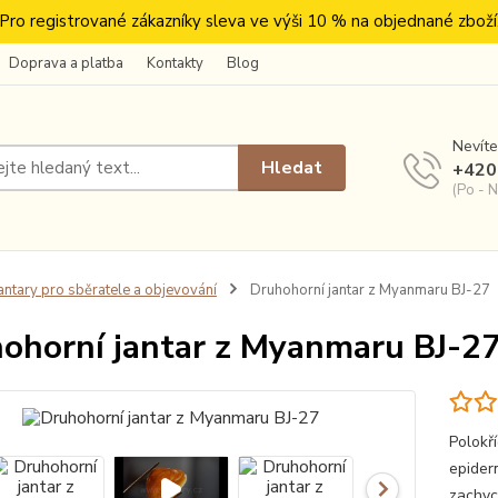
Pro registrované zákazníky sleva ve výši 10 % na objednané zboží
Doprava a platba
Kontakty
Blog
Nevíte
Hledat
+420
(Po - N
antary pro sběratele a objevování
Druhohorní jantar z Myanmaru BJ-27
ohorní jantar z Myanmaru BJ-2
Polokř
epider
zachycu