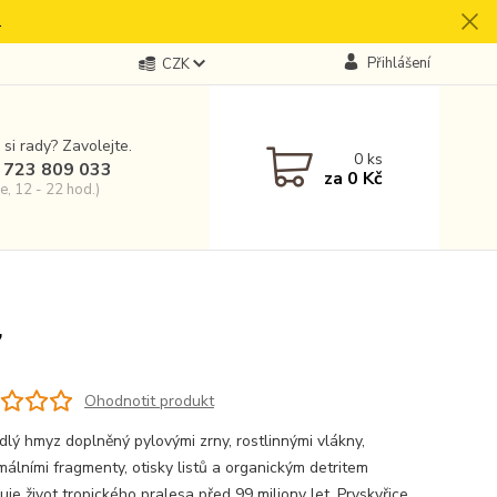
.
Přihlášení
CZK
 si rady? Zavolejte.
0
ks
 723 809 033
za
0 Kč
e, 12 - 22 hod.)
7
Ohodnotit produkt
ídlý hmyz doplněný pylovými zrny, rostlinnými vlákny,
málními fragmenty, otisky listů a organickým detritem
je život tropického pralesa před 99 miliony let. Pryskyřice