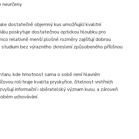
e neurčeny.
ale dostatečně objemný kus umožňující kvalitní
eriálu poskytuje dostatečnou optickou hloubku pro
tímco relativně menší plošné rozměry zajišťují dobrou
é studium bez výrazného zkreslení způsobeného přílišnou
jantaru, kde hmotnost sama o sobě není hlavním
čovou roli hraje kvalita pryskyřice, čitelnost vnitřních
zvyšují informační i sběratelský význam kusu, a zároveň
odobém uchovávání.