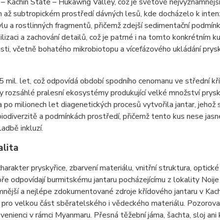
 Kachin State – Hukawng Valley, což je světově nejvýznamnější n
 až subtropickém prostředí dávných lesů, kde docházelo k inten
lu a rostlinných fragmentů, přičemž zdejší sedimentační podmín
ilizaci a zachování detailů, což je patrné i na tomto konkrétním
sti, včetně bohatého mikrobiotopu a vícefázového ukládání prysk
 mil. let, což odpovídá období spodního cenomanu ve střední kř
y rozsáhlé pralesní ekosystémy produkující velké množství prysk
a po milionech let diagenetických procesů vytvořila jantar, jehož
biodiverzitě a podmínkách prostředí, přičemž tento kus nese jas
ladbě inkluzí.
alita
harakter pryskyřice, zbarvení materiálu, vnitřní struktura, optické
ře odpovídají burmitskému jantaru pocházejícímu z lokality Noij
nější a nejlépe zdokumentované zdroje křídového jantaru v Kac
 pro velkou část sběratelského i vědeckého materiálu. Pozorovan
ovenienci v rámci Myanmaru. Přesná těžební jáma, šachta, sloj ani