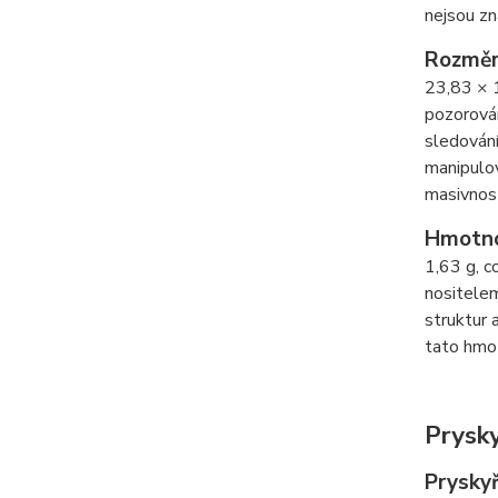
nejsou zn
Rozmě
23,83 × 1
pozorován
sledování
manipulov
masivnost
Hmotn
1,63 g, c
nositelem 
struktur 
tato hmot
Prysky
Pryskyř