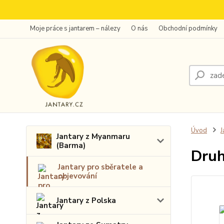
Moje práce s jantarem – nálezy
O nás
Obchodní podmínky
Úvod
J
Jantary z Myanmaru
(Barma)
Druh
Jantary pro sběratele a
objevování
Jantary z Polska