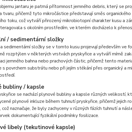
bjemu jantaru je patrná přítomnost jemného debris, který se proj
 a tvaru, přičemž tyto mikročástice představují směs organickéh
ího toku, což vytváří přirozený mikrobiotopní charakter kusu a zá
nteragovala s okolním prostředím, ve kterém docházelo k přenosu
ní / sedimentární složky
 a sedimentární složky se v tomto kusu projevují především ve fo
ě rozptýlen v některých vrstvách pryskyřice a vytváří mírně zaka
aci jemného bahna nebo prachových částic, přičemž tento mater
e s povrchem substrátu nebo při jejím stékání přes organický a m
ostředí.
 bubliny / kapsle
yskyřice se nachází plynové bubliny a kapsle různých velikostí, kt
ycené plynové inkluze během tuhnutí pryskyřice, přičemž jejich ro
, což naznačuje, že byly zachyceny v různých fázích tuhnutí a ná
prvek dokumentující fyzikální podmínky fosilizace.
vé libely (tekutinové kapsle)