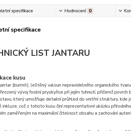
etní specifikace
Hodnocení
0
Ko
tní specifikace
HNICKÝ LIST JANTARU
ikace kusu
antar (burmit), leštěný valoun nepravidelného organického tvaru
přirozený vývoj fosilní pryskyřice při jejím tuhnutí, přičemž povr
 stavu, který umožňuje detailní průhled do vnitřní struktury, kde
é inkluze, což z tohoto kusu činí reprezentativní ukázku přírodní
ím zaměřeným na maximální čitelnost obsahu a zachování autent