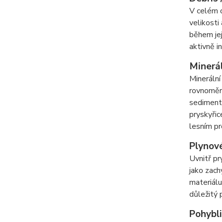
V celém o
velikosti
během jej
aktivně i
Minerál
Minerální
rovnoměrn
sediment
pryskyřic
lesním pr
Plynové
Uvnitř pr
jako zach
materiálu
důležitý 
Pohybli