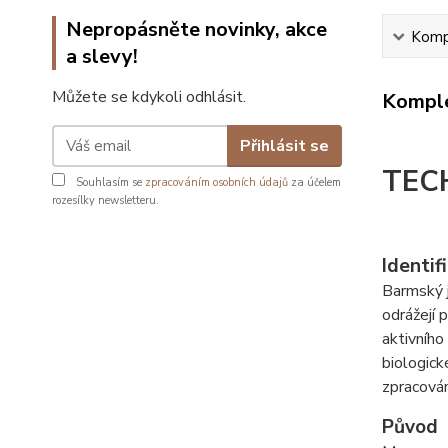
Nepropásněte novinky, akce
Kompl
a slevy!
Můžete se kdykoli odhlásit.
Komple
Přihlásit se
TEC
Souhlasím se
zpracováním osobních údajů
za účelem
rozesílky newsletteru.
Identif
Barmský j
odrážejí 
aktivního
biologick
zpracován
Původ