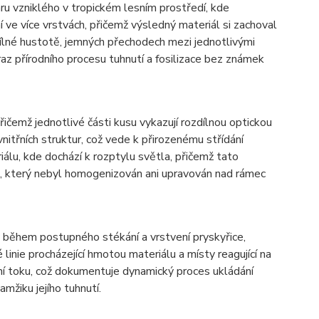
ru vzniklého v tropickém lesním prostředí, kde
ve více vrstvách, přičemž výsledný materiál si zachoval
ozdílné hustotě, jemných přechodech mezi jednotlivými
az přírodního procesu tuhnutí a fosilizace bez známek
ičemž jednotlivé části kusu vykazují rozdílnou optickou
vnitřních struktur, což vede k přirozenému střídání
iálu, kde dochází k rozptylu světla, přičemž tato
ru, který nebyl homogenizován ani upravován nad rámec
ly během postupného stékání a vrstvení pryskyřice,
 linie procházející hmotou materiálu a místy reagující na
ní toku, což dokumentuje dynamický proces ukládání
mžiku jejího tuhnutí.