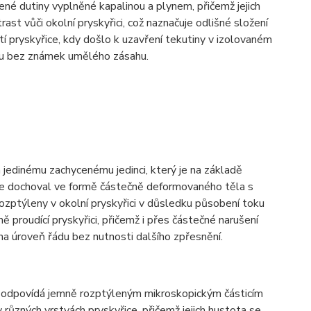
ené dutiny vyplněné kapalinou a plynem, přičemž jejich
rast vůči okolní pryskyřici, což naznačuje odlišné složení
í pryskyřice, kdy došlo k uzavření tekutiny v izolovaném
esu bez známek umělého zásahu.
edinému zachycenému jedinci, který je na základě
 se dochoval ve formě částečně deformovaného těla s
rozptýleny v okolní pryskyřici v důsledku působení toku
 proudící pryskyřici, přičemž i přes částečné narušení
na úroveň řádu bez nutnosti dalšího zpřesnění.
a odpovídá jemně rozptýleným mikroskopickým částicím
 různých vrstvách pryskyřice, přičemž jejich hustota se