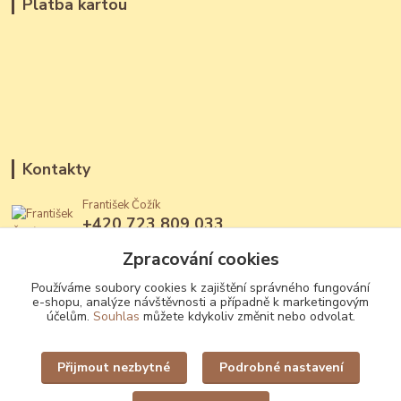
Platba kartou
Kontakty
František Čožík
+420 723 809 033
(Po - Ne, 12 - 22 hod.)
Zpracování cookies
jantary@jantary.cz
Používáme soubory cookies k zajištění správného fungování
e-shopu, analýze návštěvnosti a případně k marketingovým
účelům.
Souhlas
můžete kdykoliv změnit nebo odvolat.
Přijmout nezbytné
Podrobné nastavení