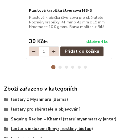
Plastová krabička čtvercová MB-3
Plastová kr
Plastová krabička čtvercová pro sběratele
Plastová kra
Rozměry krabičky: 41 mm x 41 mm x 15 mm
Rozměry kra
Hmotnost: 10.0 gramu Barva molitanu: Bílá
Hmotnost: 10
30 Kč
30 Kč
skladem 4 ks
/
ks
/
ks
Přidat do košíku
Zboží zařazeno v kategoriích
Jantary z Myanmaru (Barma)
Jantary pro sběratele a objevování
Sagaing Region – Khamti (starší myanmarský jantar)
Jantar s inkluzemi (hmyz, rostliny, biotop)