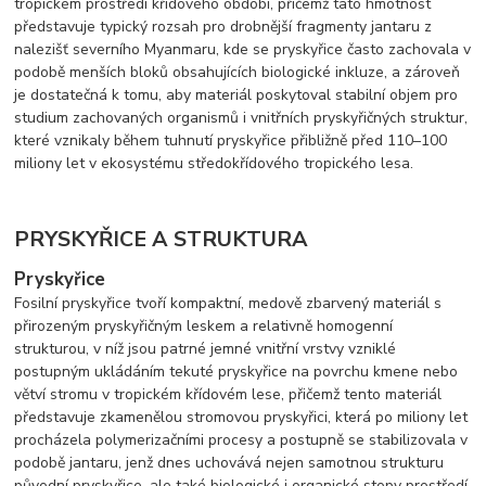
tropickém prostředí křídového období, přičemž tato hmotnost
představuje typický rozsah pro drobnější fragmenty jantaru z
nalezišť severního Myanmaru, kde se pryskyřice často zachovala v
podobě menších bloků obsahujících biologické inkluze, a zároveň
je dostatečná k tomu, aby materiál poskytoval stabilní objem pro
studium zachovaných organismů i vnitřních pryskyřičných struktur,
které vznikaly během tuhnutí pryskyřice přibližně před 110–100
miliony let v ekosystému středokřídového tropického lesa.
PRYSKYŘICE A STRUKTURA
Pryskyřice
Fosilní pryskyřice tvoří kompaktní, medově zbarvený materiál s
přirozeným pryskyřičným leskem a relativně homogenní
strukturou, v níž jsou patrné jemné vnitřní vrstvy vzniklé
postupným ukládáním tekuté pryskyřice na povrchu kmene nebo
větví stromu v tropickém křídovém lese, přičemž tento materiál
představuje zkamenělou stromovou pryskyřici, která po miliony let
procházela polymerizačními procesy a postupně se stabilizovala v
podobě jantaru, jenž dnes uchovává nejen samotnou strukturu
původní pryskyřice, ale také biologické i organické stopy prostředí,