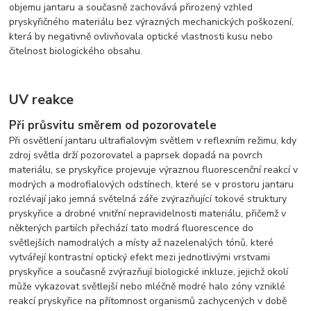
objemu jantaru a současně zachovává přirozený vzhled
pryskyřičného materiálu bez výrazných mechanických poškození,
která by negativně ovlivňovala optické vlastnosti kusu nebo
čitelnost biologického obsahu.
UV reakce
Při průsvitu směrem od pozorovatele
Při osvětlení jantaru ultrafialovým světlem v reflexním režimu, kdy
zdroj světla drží pozorovatel a paprsek dopadá na povrch
materiálu, se pryskyřice projevuje výraznou fluorescenční reakcí v
modrých a modrofialových odstínech, které se v prostoru jantaru
rozlévají jako jemná světelná záře zvýrazňující tokové struktury
pryskyřice a drobné vnitřní nepravidelnosti materiálu, přičemž v
některých partiích přechází tato modrá fluorescence do
světlejších namodralých a místy až nazelenalých tónů, které
vytvářejí kontrastní optický efekt mezi jednotlivými vrstvami
pryskyřice a současně zvýrazňují biologické inkluze, jejichž okolí
může vykazovat světlejší nebo mléčně modré halo zóny vzniklé
reakcí pryskyřice na přítomnost organismů zachycených v době