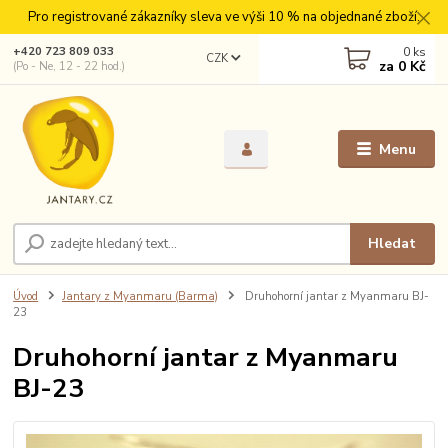
Pro registrované zákazníky sleva ve výši 10 % na objednané zboží.
0
ks
+420 723 809 033
CZK
za
0 Kč
(Po - Ne, 12 - 22 hod.)
Menu
Hledat
Úvod
Jantary z Myanmaru (Barma)
Druhohorní jantar z Myanmaru BJ-
23
Druhohorní jantar z Myanmaru
BJ-23