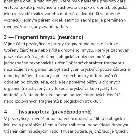
postupně obalila tělo hmyzu, které bylo následně překryto další
vrstvou tekuté pryskyřice a zachovalo se jako drobná biologická
inkluze uvnitř fosilizovaného materiálu; dvoukřídlí se obecně
vyznačují jediným párem křídel, zatímco zadní pár je přeměněn v
rovnovážné orgány zvané haltery.
3 — Fragment hmyzu (neurčeno)
V jiné části pryskyřice je patrný fragment biologické inkluze
tvořený částí těla nebo křídla drobného hmyzu, který je zachován
pouze částečně a jehož morfologické znaky neumožňují
jednoznačné taxonomické určení, přičemž charakter fragmentu
naznačuje, že organismus byl zachycen pryskyřicí pouze částečně
nebo byl během toku pryskyřice mechanicky deformován či
oddělen od zbytku těla, což je jev poměrně běžný u drobných
organismů zachycených v tekoucí pryskyřici, kde rychlý tok
materiálu často vede k zachování pouze jednotlivých částí těl
nebo izolovaných fragmentů biologických struktur.
4 — Thysanoptera (pravděpodobně)
V pryskyřici je rovněž přítomna velmi drobná a štíhlá biologická
inkluze s protáhlým tělem a úzkou siluetou odpovídající drobným
třásněnkám náležejícím řádu Thysanoptera, jejichž tělo je typicky