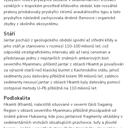
vzniklých v tropickém prostředí křídového období, kde rozsáhlé
pralesy produkovaly pryskyřici stromů araukáriového typu a tato
pryskyřice následně zachycovala drobné členovce i organické
zbytky z okolního ekosystému.
Stáří
Jantar pochází z geologického období spodní až střední křídy a
jeho stáří je stanoveno v rozmezí 110–100 milionů let, což
odpovídá stratigrafickému intervalu alb až raný cenoman a
představuje jednu z nejstarších známých amberových biot
severního Myanmaru, přičemž jantar z oblasti Hkamti je považován
za výrazně starší než klasický burmit z Kachinského státu, jehož
sedimenty jsou datovány přibližně kolem 99 milionů let, zatímco
sedimenty nesoucí jantar z oblasti Hkamti byly datovány pomocí
izotopové metody U–Pb přibližně na 110 milionů let.
Podlokalita
Hkamti (Khamti), naleziště situované v severní části Sagaing
Region v oblasti severního Myanmaru přibližně jihozápadně od
známé pánve Hukawng, kde jsou jantarové fragmenty ukládány v
sedimentárních vrstvách obsahujících prachovce, tufy a jílovité