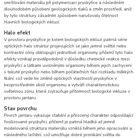
smršťování materiálu při polymerizaci pryskyřice a následném
dlouhodobém působení geologických tlaků a změn prostředí, aniž
by tyto struktury zásadním způsobem narušovaly čitelnost
hlavních biologických inkluzí.
Halo efekt
V prostoru pryskyřice je kolem biologických inkluzí patrná série
optických halo struktur projevujících se jako jemné světlé nebo
kontrastní zóny obklopující jednotlivé organismy, přičemž tyto halo
efekty vznikají pravděpodobně v důsledku chemické reakce mezi
pryskyřicí a látkami uvolněnými organismy během jejich zachycení
v tekuté pryskyřici nebo během počátečních fází rozkladu měkkých
tkání, což vede ke změně optických vlastností pryskyřice v
bezprostředním okolí organismu a vytváří charakteristickou
světelnou zónu, která zvýrazňuje přítomnost biologické inkluze v
prostoru jantaru.
Stav povrchu
Povrch jantaru vykazuje stabilní a přirozený charakter odpovídající
fosilizované pryskyřici, přičemž je patrná hladká až jemně
modelovaná struktura materiálu vzniklá během jeho opracování a
následného leštění, což umožňuje dobré pronikání světla do