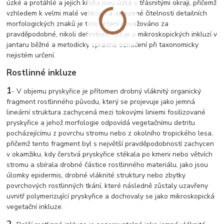
úzké a protáhlé a jejich křídla jsou úzká s třásnitými okraji, přičemž
vzhledem k velmi malé velikosti a omezené čitelnosti detailních
morfologických znaků je toto určení považováno za
pravděpodobné, nikoli definitivní, což je u mikroskopických inkluzí v
jantaru běžné a metodicky správné označení při taxonomicky
nejistém určení.
Rostlinné inkluze
1
-
V objemu pryskyřice je přítomen drobný vláknitý organický
fragment rostlinného původu, který se projevuje jako jemná
lineární struktura zachycená mezi tokovými liniemi fosilizované
pryskyřice a jehož morfologie odpovídá vegetačnímu detritu
pocházejícímu z povrchu stromu nebo z okolního tropického lesa,
přičemž tento fragment byl s největší pravděpodobností zachycen
v okamžiku, kdy čerstvá pryskyřice stékala po kmeni nebo větvích
stromu a sbírala drobné částice rostlinného materiálu, jako jsou
úlomky epidermis, drobné vláknité struktury nebo zbytky
povrchových rostlinných tkání, které následně zůstaly uzavřeny
uvnitř polymerizující pryskyřice a dochovaly se jako mikroskopická
vegetační inkluze.