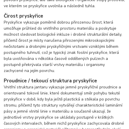
ve kterém se pryskyřice uvolnila a následně tuhla.
Čirost pryskyřice
Pryskyřice vykazuje poměrně dobrou přirozenou čirost, která
umožňuje průhled do vnitřního prostoru materiálu a poskytuje
možnost sledovat biologické inkluze i drobné strukturální detaily,
přičemž čirost je místy narušena přirozenými mikroskopickými
nečistotami a drobnými pryskyřičnými vrstvami vzniklými během
postupného tuhnutí, což je typický znak fosilní pryskyřice, která
byla uvolňována v několika časově oddělených pulzech a
postupně překrývala starší vrstvy materiálu i organismy
zachycené na jejím povrchu.
Proudnice / tekoucí struktura pryskyřice
Vnitřní struktura jantaru vykazuje jemné pryskyřičné proudnice a
orientované tokové linie, které dokumentují směr pohybu tekuté
pryskyřice v době, kdy byla ještě plastická a stékala po povrchu
stromu, přičemž tyto struktury vytvářejí charakteristické laminární
pásy a jemné vlnité linie v materiálu a současně ukazují, že
jednotlivé vrstvy pryskyřice se ukládaly postupně v krátkých
časových intervalech, během nichž pryskyřice zachycovala drobné