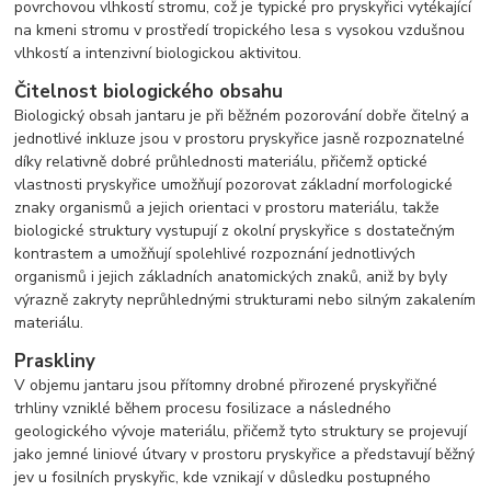
povrchovou vlhkostí stromu, což je typické pro pryskyřici vytékající
na kmeni stromu v prostředí tropického lesa s vysokou vzdušnou
vlhkostí a intenzivní biologickou aktivitou.
Čitelnost biologického obsahu
Biologický obsah jantaru je při běžném pozorování dobře čitelný a
jednotlivé inkluze jsou v prostoru pryskyřice jasně rozpoznatelné
díky relativně dobré průhlednosti materiálu, přičemž optické
vlastnosti pryskyřice umožňují pozorovat základní morfologické
znaky organismů a jejich orientaci v prostoru materiálu, takže
biologické struktury vystupují z okolní pryskyřice s dostatečným
kontrastem a umožňují spolehlivé rozpoznání jednotlivých
organismů i jejich základních anatomických znaků, aniž by byly
výrazně zakryty neprůhlednými strukturami nebo silným zakalením
materiálu.
Praskliny
V objemu jantaru jsou přítomny drobné přirozené pryskyřičné
trhliny vzniklé během procesu fosilizace a následného
geologického vývoje materiálu, přičemž tyto struktury se projevují
jako jemné liniové útvary v prostoru pryskyřice a představují běžný
jev u fosilních pryskyřic, kde vznikají v důsledku postupného