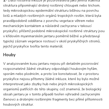
2
-
Další rostlinná inkluze je pozorovatelná jako jemná vláknitá
struktura připomínající drobný rostlinný chloupek nebo trichom,
tedy mikroskopickou epidermální strukturu běžnou na povrchu
listů a mladých rostlinných orgánů tropických rostlin, která byla
pravděpodobně oddělena z povrchu vegetace větrem nebo
mechanickým kontaktem a následně zachycena v tekoucí
pryskyřici, přičemž podobné mikroskopické rostlinné struktury jsou
v křídovém myanmarském jantaru poměrně běžné a představují
typický záznam vegetace rostoucí v okolí pryskyřičných stromů,
jejichž pryskyřice tvořila tento materiál.
Houby
V analyzovaném kusu jantaru nejsou při detailním pozorování
rozpoznatelné žádné struktury odpovídající houbovým hyfám,
sporám nebo plodnicím, a proto lze konstatovat, že v prostoru
pryskyřice nejsou přítomny žádné inkluze, které by bylo možné
interpretovat jako zbytky hub nebo jiných mikroskopických
organismů patřících do této skupiny, což znamená, že biologický
obsah jantaru je v tomto případě tvořen výhradně zachycenými
členovci a drobnými rostlinnými fragmenty bez přímé přítomnosti
houbových struktur.