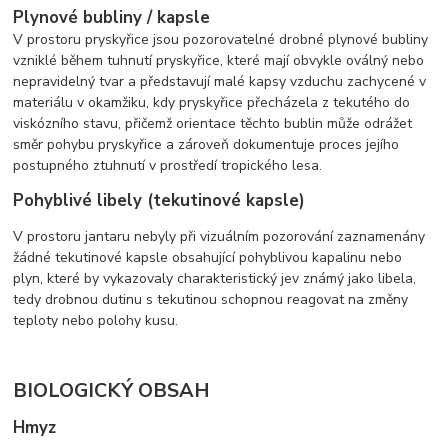
Plynové bubliny / kapsle
V prostoru pryskyřice jsou pozorovatelné drobné plynové bubliny
vzniklé během tuhnutí pryskyřice, které mají obvykle oválný nebo
nepravidelný tvar a představují malé kapsy vzduchu zachycené v
materiálu v okamžiku, kdy pryskyřice přecházela z tekutého do
viskózního stavu, přičemž orientace těchto bublin může odrážet
směr pohybu pryskyřice a zároveň dokumentuje proces jejího
postupného ztuhnutí v prostředí tropického lesa.
Pohyblivé libely (tekutinové kapsle)
V prostoru jantaru nebyly při vizuálním pozorování zaznamenány
žádné tekutinové kapsle obsahující pohyblivou kapalinu nebo
plyn, které by vykazovaly charakteristický jev známý jako libela,
tedy drobnou dutinu s tekutinou schopnou reagovat na změny
teploty nebo polohy kusu.
BIOLOGICKÝ OBSAH
Hmyz