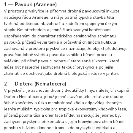
1 — Pavouk (Araneae)
V prostoru pryskyřice je přítomna drobná pavoukovitá inkluze
náležející řádu Araneae, u níž je patrná typická stavba těla
tvořená oddělenou hlavohruďí a zadečkem spojenými úzkým
stopkatým přechodem a jemně článkovanými končetinami
uspořádanými do charakteristického osminohého schématu
pavouků, přičemž velmi tenká a průsvitná chitinózní kutikula
zachovaná v prostoru pryskyřice naznačuje, že objekt představuje
pravděpodobně svlečku pavouka vzniklou během procesu
svlékání, při němž pavouci odhazují starou vnější kostru, která
může být následně zachycena tekoucí pryskyřicí a po jejím
ztuhnutí se dochovat jako drobná biologická inkluze v jantaru.
2 — Diptera (Nematocera)
V pryskyřici je zachován drobný dvoukřídlý hmyz náležející skupině
Diptera Nematocera, jehož jemně stavěné tělo, relativně dlouhé
štíhlé končetiny a úzká membránová křídla odpovídají drobným
lesním muškám typickým pro tropické ekosystémy křídového lesa,
přičemž poloha těla a orientace křídel naznačují, že jedinec byl
zachycen pryskyřicí při kontaktu s jejím lepivým povrchem během
pohybu v blízkosti kmene stromu, kde pryskyřice vytékala a