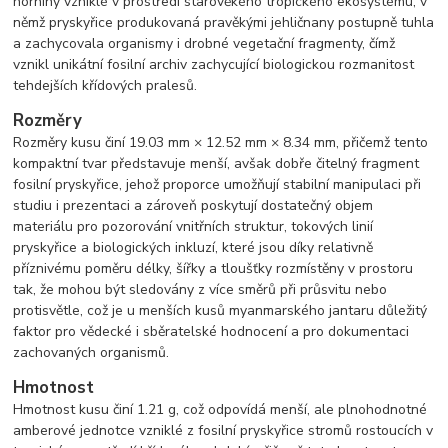
horniny vzniklé v prostředí starověkého tropického ekosystému, v
němž pryskyřice produkovaná pravěkými jehličnany postupně tuhla
a zachycovala organismy i drobné vegetační fragmenty, čímž
vznikl unikátní fosilní archiv zachycující biologickou rozmanitost
tehdejších křídových pralesů.
Rozměry
Rozměry kusu činí 19.03 mm × 12.52 mm × 8.34 mm, přičemž tento
kompaktní tvar představuje menší, avšak dobře čitelný fragment
fosilní pryskyřice, jehož proporce umožňují stabilní manipulaci při
studiu i prezentaci a zároveň poskytují dostatečný objem
materiálu pro pozorování vnitřních struktur, tokových linií
pryskyřice a biologických inkluzí, které jsou díky relativně
příznivému poměru délky, šířky a tloušťky rozmístěny v prostoru
tak, že mohou být sledovány z více směrů při průsvitu nebo
protisvětle, což je u menších kusů myanmarského jantaru důležitý
faktor pro vědecké i sběratelské hodnocení a pro dokumentaci
zachovaných organismů.
Hmotnost
Hmotnost kusu činí 1.21 g, což odpovídá menší, ale plnohodnotné
amberové jednotce vzniklé z fosilní pryskyřice stromů rostoucích v