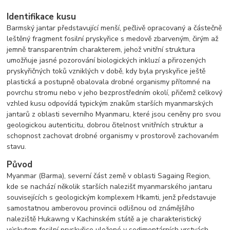
Identifikace kusu
Barmský jantar představující menší, pečlivě opracovaný a částečně
leštěný fragment fosilní pryskyřice s medově zbarveným, čirým až
jemně transparentním charakterem, jehož vnitřní struktura
umožňuje jasné pozorování biologických inkluzí a přirozených
pryskyřičných toků vzniklých v době, kdy byla pryskyřice ještě
plastická a postupně obalovala drobné organismy přítomné na
povrchu stromu nebo v jeho bezprostředním okolí, přičemž celkový
vzhled kusu odpovídá typickým znakům starších myanmarských
jantarů z oblasti severního Myanmaru, které jsou ceněny pro svou
geologickou autenticitu, dobrou čitelnost vnitřních struktur a
schopnost zachovat drobné organismy v prostorově zachovaném
stavu.
Původ
Myanmar (Barma), severní část země v oblasti Sagaing Region,
kde se nachází několik starších nalezišť myanmarského jantaru
souvisejících s geologickým komplexem Hkamti, jenž představuje
samostatnou amberovou provincii odlišnou od známějšího
naleziště Hukawng v Kachinském státě a je charakteristický
výskytem fosilní pryskyřice uložené v sedimentárních vrstvách