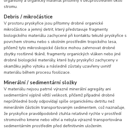
organismy a organický materiál přítomný v bezprostředním okolí
stromu.
Debris / mikročástice
V prostoru pryskyřice jsou přítomny drobné organické
mikročástice a jemný detrit, který představuje fragmenty
biologického materiálu zachycené při kontaktu tekuté pryskyřice s
povrchem stromu nebo s okolním prostředím tropického lesa,
přičemž tyto mikroskopické částice mohou zahrnovat drobné
zbytky rostlinné tkáně, fragmenty organických vláken nebo jiné
drobné biologické materiály, které byly pryskyřicí zachyceny v
okamžiku jejího výtoku a následně zůstaly uzavřeny uvnitř
materiálu během procesu fosilizace.
Minerální / sedimentární složky
V materiálu nejsou patrné výrazné minerální agregáty ani
sedimentární výplně větší velikosti, přičemž případné drobné
neprůhledné body odpovídají spíše organickému detritu než
minerálním částicím transportovaným sedimentem, což naznačuje,
že pryskyřice pravděpodobně ztuhla relativně rychle v prostředí
stromového kmene nebo větví a nebyla výrazně transportována
sedimentárním prostředím před definitivním uložením.