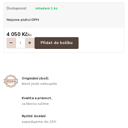
Dostupnost
skladem 1 ks
Nejsme plátci DPH
4 050 Kč
/
ks
Přidat do košíku
Originální zboží,
které jinde nekoupíte
Kvalita a pravost,
za kterou ručíme
Rychlé dodání
expedujeme do 24 h