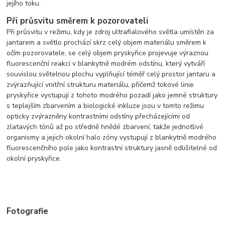
jejího toku.
Při průsvitu směrem k pozorovateli
Při průsvitu v režimu, kdy je zdroj ultrafialového světla umístěn za
jantarem a světlo prochází skrz celý objem materiálu směrem k
očím pozorovatele, se celý objem pryskyřice projevuje výraznou
fluorescenční reakcí v blankytně modrém odstínu, který vytváří
souvislou světelnou plochu vyplňující téměř celý prostor jantaru a
zvýrazňující vnitřní strukturu materiálu, přičemž tokové linie
pryskyřice vystupují z tohoto modrého pozadí jako jemné struktury
s teplejším zbarvením a biologické inkluze jsou v tomto režimu
opticky zvýrazněny kontrastními odstíny přecházejícími od
zlatavých tónů až po středně hnědé zbarvení, takže jednotlivé
organismy a jejich okolní halo zóny vystupují z blankytně modrého
fluorescenčního pole jako kontrastní struktury jasně odlišitelné od
okolní pryskyřice.
Fotografie