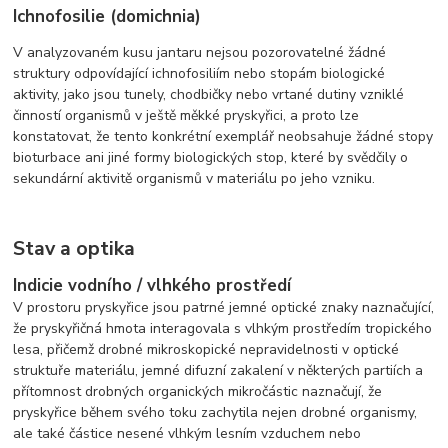
Ichnofosilie (domichnia)
V analyzovaném kusu jantaru nejsou pozorovatelné žádné
struktury odpovídající ichnofosiliím nebo stopám biologické
aktivity, jako jsou tunely, chodbičky nebo vrtané dutiny vzniklé
činností organismů v ještě měkké pryskyřici, a proto lze
konstatovat, že tento konkrétní exemplář neobsahuje žádné stopy
bioturbace ani jiné formy biologických stop, které by svědčily o
sekundární aktivitě organismů v materiálu po jeho vzniku.
Stav a optika
Indicie vodního / vlhkého prostředí
V prostoru pryskyřice jsou patrné jemné optické znaky naznačující,
že pryskyřičná hmota interagovala s vlhkým prostředím tropického
lesa, přičemž drobné mikroskopické nepravidelnosti v optické
struktuře materiálu, jemné difuzní zakalení v některých partiích a
přítomnost drobných organických mikročástic naznačují, že
pryskyřice během svého toku zachytila nejen drobné organismy,
ale také částice nesené vlhkým lesním vzduchem nebo