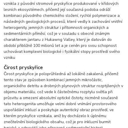
vznikla z původní stromové pryskyřice produkované v křídových
lesních ekosystémech, přičemž její současná podoba odráží
kombinaci původního chemického složení, rychlé polymerizace a
následných geologických procesů, které vedly k zachování vnitřní
heterogenity, jemných struktur i přítomnosti organických a
sedimentárních příměsí, což je v souladu s obecně známým
charakterem jantaru z Hukawng Valley, který je datován do
období přibližně 100 milionů let a je ceněn pro svou schopnost
uchovávat komplexní biologické i fyzikální stopy prostředí svého
vzniku
Čirost pryskyřice
Čirost pryskyřice je poloprůhledná až lokálně zakalená, přičemž
tento stav je způsoben kombinací jemných mikročástic,
organického detritu a drobných plynových struktur rozptýlených v
objemu materiálu, což vede k částečnému rozptylu světla při
průsvitu a omezení absolutní optické čistoty, nicméně současně
tato heterogenita umožňuje velmi dobré vnímání prostorového
uspořádání inkluzí a poskytuje autentický obraz prostředí, ve
kterém pryskyřice vznikala, aniž by docházelo k úplnému
znečitelnění biologického obsahu, což je pro inkluzní burmit
typické a odpovídá jeho přirozené sedimentační historii.