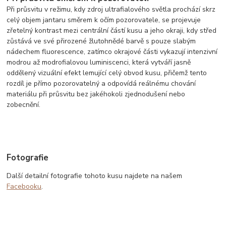
Při průsvitu v režimu, kdy zdroj ultrafialového světla prochází skrz
celý objem jantaru směrem k očím pozorovatele, se projevuje
zřetelný kontrast mezi centrální částí kusu a jeho okraji, kdy střed
zůstává ve své přirozené žlutohnědé barvě s pouze slabým
nádechem fluorescence, zatímco okrajové části vykazují intenzivní
modrou až modrofialovou luminiscenci, která vytváří jasně
oddělený vizuální efekt lemující celý obvod kusu, přičemž tento
rozdíl je přímo pozorovatelný a odpovídá reálnému chování
materiálu při průsvitu bez jakéhokoli zjednodušení nebo
zobecnění.
Fotografie
Další detailní fotografie tohoto kusu najdete na našem
Facebooku
.