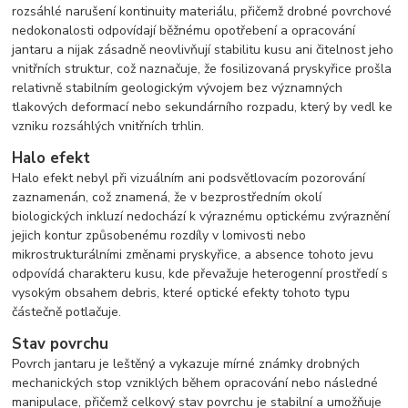
rozsáhlé narušení kontinuity materiálu, přičemž drobné povrchové
nedokonalosti odpovídají běžnému opotřebení a opracování
jantaru a nijak zásadně neovlivňují stabilitu kusu ani čitelnost jeho
vnitřních struktur, což naznačuje, že fosilizovaná pryskyřice prošla
relativně stabilním geologickým vývojem bez významných
tlakových deformací nebo sekundárního rozpadu, který by vedl ke
vzniku rozsáhlých vnitřních trhlin.
Halo efekt
Halo efekt nebyl při vizuálním ani podsvětlovacím pozorování
zaznamenán, což znamená, že v bezprostředním okolí
biologických inkluzí nedochází k výraznému optickému zvýraznění
jejich kontur způsobenému rozdíly v lomivosti nebo
mikrostrukturálními změnami pryskyřice, a absence tohoto jevu
odpovídá charakteru kusu, kde převažuje heterogenní prostředí s
vysokým obsahem debris, které optické efekty tohoto typu
částečně potlačuje.
Stav povrchu
Povrch jantaru je leštěný a vykazuje mírné známky drobných
mechanických stop vzniklých během opracování nebo následné
manipulace, přičemž celkový stav povrchu je stabilní a umožňuje