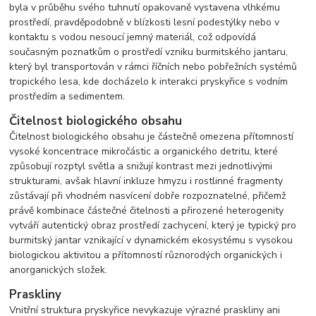
byla v průběhu svého tuhnutí opakovaně vystavena vlhkému
prostředí, pravděpodobně v blízkosti lesní podestýlky nebo v
kontaktu s vodou nesoucí jemný materiál, což odpovídá
současným poznatkům o prostředí vzniku burmitského jantaru,
který byl transportován v rámci říčních nebo pobřežních systémů
tropického lesa, kde docházelo k interakci pryskyřice s vodním
prostředím a sedimentem.
Čitelnost biologického obsahu
Čitelnost biologického obsahu je částečně omezena přítomností
vysoké koncentrace mikročástic a organického detritu, které
způsobují rozptyl světla a snižují kontrast mezi jednotlivými
strukturami, avšak hlavní inkluze hmyzu i rostlinné fragmenty
zůstávají při vhodném nasvícení dobře rozpoznatelné, přičemž
právě kombinace částečné čitelnosti a přirozené heterogenity
vytváří autentický obraz prostředí zachycení, který je typický pro
burmitský jantar vznikající v dynamickém ekosystému s vysokou
biologickou aktivitou a přítomností různorodých organických i
anorganických složek.
Praskliny
Vnitřní struktura pryskyřice nevykazuje výrazné praskliny ani