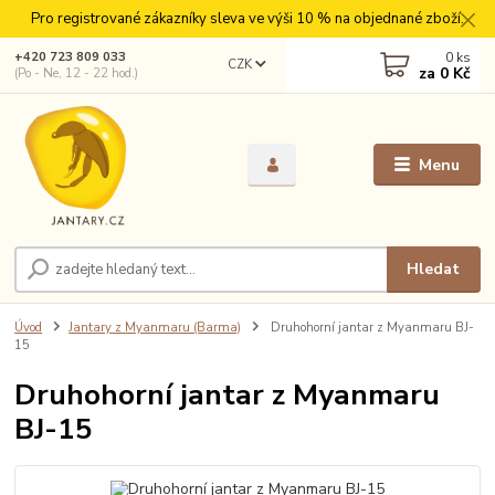
Pro registrované zákazníky sleva ve výši 10 % na objednané zboží.
0
ks
+420 723 809 033
CZK
za
0 Kč
(Po - Ne, 12 - 22 hod.)
Menu
Hledat
Úvod
Jantary z Myanmaru (Barma)
Druhohorní jantar z Myanmaru BJ-
15
Druhohorní jantar z Myanmaru
BJ-15