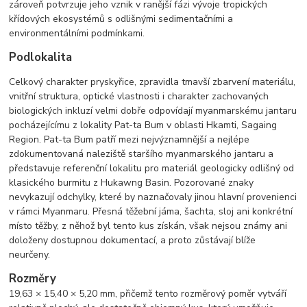
zároveň potvrzuje jeho vznik v ranější fázi vývoje tropických
křídových ekosystémů s odlišnými sedimentačními a
environmentálními podmínkami.
Podlokalita
Celkový charakter pryskyřice, zpravidla tmavší zbarvení materiálu,
vnitřní struktura, optické vlastnosti i charakter zachovaných
biologických inkluzí velmi dobře odpovídají myanmarskému jantaru
pocházejícímu z lokality Pat-ta Bum v oblasti Hkamti, Sagaing
Region. Pat-ta Bum patří mezi nejvýznamnější a nejlépe
zdokumentovaná naleziště staršího myanmarského jantaru a
představuje referenční lokalitu pro materiál geologicky odlišný od
klasického burmitu z Hukawng Basin. Pozorované znaky
nevykazují odchylky, které by naznačovaly jinou hlavní provenienci
v rámci Myanmaru. Přesná těžební jáma, šachta, sloj ani konkrétní
místo těžby, z něhož byl tento kus získán, však nejsou známy ani
doloženy dostupnou dokumentací, a proto zůstávají blíže
neurčeny.
Rozměry
19,63 × 15,40 × 5,20 mm, přičemž tento rozměrový poměr vytváří