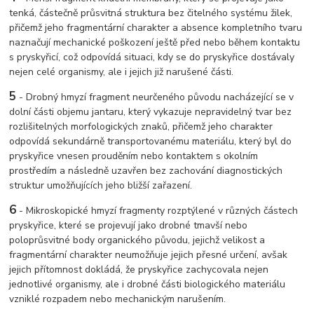
tenká, částečně průsvitná struktura bez čitelného systému žilek,
přičemž jeho fragmentární charakter a absence kompletního tvaru
naznačují mechanické poškození ještě před nebo během kontaktu
s pryskyřicí, což odpovídá situaci, kdy se do pryskyřice dostávaly
nejen celé organismy, ale i jejich již narušené části.
5
-
Drobný hmyzí fragment neurčeného původu nacházející se v
dolní části objemu jantaru, který vykazuje nepravidelný tvar bez
rozlišitelných morfologických znaků, přičemž jeho charakter
odpovídá sekundárně transportovanému materiálu, který byl do
pryskyřice vnesen prouděním nebo kontaktem s okolním
prostředím a následně uzavřen bez zachování diagnostických
struktur umožňujících jeho bližší zařazení.
6
-
Mikroskopické hmyzí fragmenty rozptýlené v různých částech
pryskyřice, které se projevují jako drobné tmavší nebo
poloprůsvitné body organického původu, jejichž velikost a
fragmentární charakter neumožňuje jejich přesné určení, avšak
jejich přítomnost dokládá, že pryskyřice zachycovala nejen
jednotlivé organismy, ale i drobné části biologického materiálu
vzniklé rozpadem nebo mechanickým narušením.