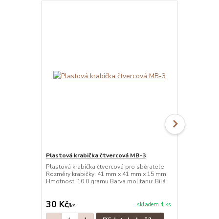
Plastová krabička čtvercová MB-3
Plastová kr
Plastová krabička čtvercová pro sběratele
Plastová kra
Rozměry krabičky: 41 mm x 41 mm x 15 mm
Rozměry kra
Hmotnost: 10.0 gramu Barva molitanu: Bílá
Hmotnost: 10
30 Kč
30 Kč
skladem 4 ks
/
ks
/
ks