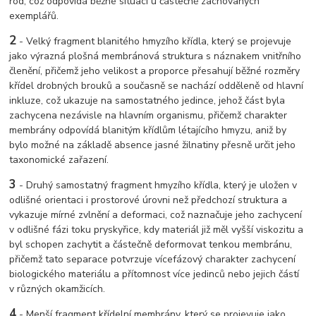
rod, což odpovídá běžné situaci u částečně zachovaných
exemplářů.
2
-
Velký fragment blanitého hmyzího křídla, který se projevuje
jako výrazná plošná membránová struktura s náznakem vnitřního
členění, přičemž jeho velikost a proporce přesahují běžné rozměry
křídel drobných brouků a současně se nachází odděleně od hlavní
inkluze, což ukazuje na samostatného jedince, jehož část byla
zachycena nezávisle na hlavním organismu, přičemž charakter
membrány odpovídá blanitým křídlům létajícího hmyzu, aniž by
bylo možné na základě absence jasné žilnatiny přesně určit jeho
taxonomické zařazení.
3
-
Druhý samostatný fragment hmyzího křídla, který je uložen v
odlišné orientaci i prostorové úrovni než předchozí struktura a
vykazuje mírné zvlnění a deformaci, což naznačuje jeho zachycení
v odlišné fázi toku pryskyřice, kdy materiál již měl vyšší viskozitu a
byl schopen zachytit a částečně deformovat tenkou membránu,
přičemž tato separace potvrzuje vícefázový charakter zachycení
biologického materiálu a přítomnost více jedinců nebo jejich částí
v různých okamžicích.
4
-
Menší fragment křídelní membrány, který se projevuje jako