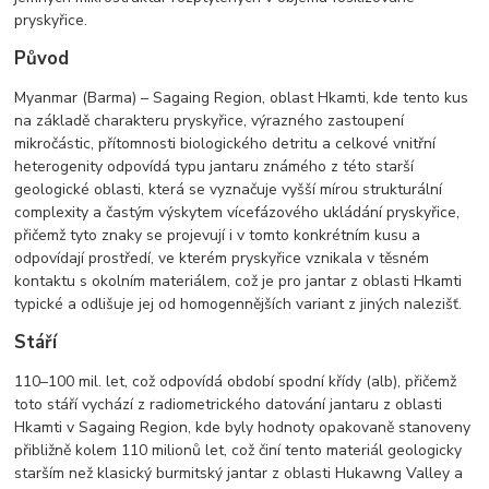
pryskyřice.
Původ
Myanmar (Barma) – Sagaing Region, oblast Hkamti, kde tento kus
na základě charakteru pryskyřice, výrazného zastoupení
mikročástic, přítomnosti biologického detritu a celkové vnitřní
heterogenity odpovídá typu jantaru známého z této starší
geologické oblasti, která se vyznačuje vyšší mírou strukturální
complexity a častým výskytem vícefázového ukládání pryskyřice,
přičemž tyto znaky se projevují i v tomto konkrétním kusu a
odpovídají prostředí, ve kterém pryskyřice vznikala v těsném
kontaktu s okolním materiálem, což je pro jantar z oblasti Hkamti
typické a odlišuje jej od homogennějších variant z jiných nalezišť.
Stáří
110–100 mil. let, což odpovídá období spodní křídy (alb), přičemž
toto stáří vychází z radiometrického datování jantaru z oblasti
Hkamti v Sagaing Region, kde byly hodnoty opakovaně stanoveny
přibližně kolem 110 milionů let, což činí tento materiál geologicky
starším než klasický burmitský jantar z oblasti Hukawng Valley a