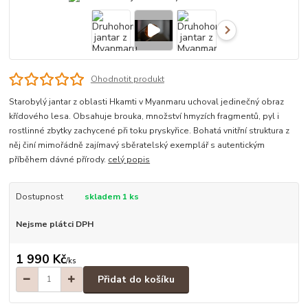
Ohodnotit produkt
Starobylý jantar z oblasti Hkamti v Myanmaru uchoval jedinečný obraz
křídového lesa. Obsahuje brouka, množství hmyzích fragmentů, pyl i
rostlinné zbytky zachycené při toku pryskyřice. Bohatá vnitřní struktura z
něj činí mimořádně zajímavý sběratelský exemplář s autentickým
příběhem dávné přírody.
celý popis
Dostupnost
skladem 1 ks
Nejsme plátci DPH
1 990 Kč
/
ks
Přidat do košíku