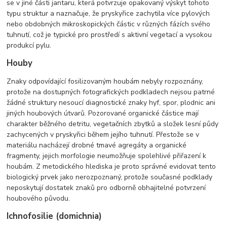
se v jiné části jantaru, která potvrzuje opakovaný výskyt tohoto
typu struktur a naznačuje, že pryskyřice zachytila více pylových
nebo obdobných mikroskopických částic v různých fázích svého
tuhnutí, což je typické pro prostředí s aktivní vegetací a vysokou
produkcí pylu.
Houby
Znaky odpovídající fosilizovaným houbám nebyly rozpoznány,
protože na dostupných fotografických podkladech nejsou patrné
žádné struktury nesoucí diagnostické znaky hyf, spor, plodnic ani
jiných houbových útvarů. Pozorované organické částice mají
charakter běžného detritu, vegetačních zbytků a složek lesní půdy
zachycených v pryskyřici během jejího tuhnutí. Přestože se v
materiálu nacházejí drobné tmavé agregáty a organické
fragmenty, jejich morfologie neumožňuje spolehlivé přiřazení k
houbám. Z metodického hlediska je proto správné evidovat tento
biologický prvek jako nerozpoznaný, protože současné podklady
neposkytují dostatek znaků pro odborně obhajitelné potvrzení
houbového původu.
Ichnofosilie (domichnia)