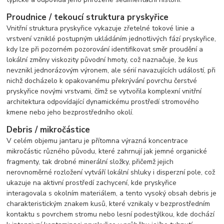
Proudnice / tekoucí struktura pryskyřice
Vnitřní struktura pryskyřice vykazuje zřetelné tokové linie a
vrstvení vzniklé postupným ukládáním jednotlivých fází pryskyřice,
kdy lze při pozorném pozorování identifikovat směr proudění a
lokální změny viskozity původní hmoty, což naznačuje, že kus
nevznikl jednorázovým výronem, ale sérií navazujících událostí, při
nichž docházelo k opakovanému překrývání povrchu čerstvé
pryskyřice novými vrstvami, čímž se vytvořila komplexní vnitřní
architektura odpovídající dynamickému prostředí stromového
kmene nebo jeho bezprostředního okolí.
Debris / mikročástice
V celém objemu jantaru je přítomna výrazná koncentrace
mikročástic různého původu, které zahrnují jak jemné organické
fragmenty, tak drobné minerální složky, přičemž jejich
nerovnoměrné rozložení vytváří lokální shluky i disperzní pole, což
ukazuje na aktivní prostředí zachycení, kde pryskyřice
interagovala s okolním materiálem, a tento vysoký obsah debris je
charakteristickým znakem kusů, které vznikaly v bezprostředním
kontaktu s povrchem stromu nebo lesní podestýlkou, kde dochází