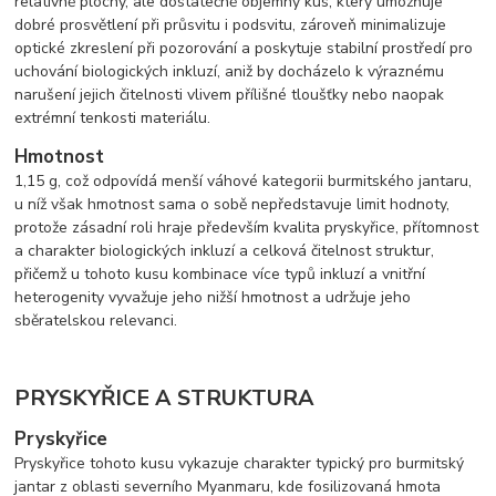
relativně plochý, ale dostatečně objemný kus, který umožňuje
dobré prosvětlení při průsvitu i podsvitu, zároveň minimalizuje
optické zkreslení při pozorování a poskytuje stabilní prostředí pro
uchování biologických inkluzí, aniž by docházelo k výraznému
narušení jejich čitelnosti vlivem přílišné tloušťky nebo naopak
extrémní tenkosti materiálu.
Hmotnost
1,15 g, což odpovídá menší váhové kategorii burmitského jantaru,
u níž však hmotnost sama o sobě nepředstavuje limit hodnoty,
protože zásadní roli hraje především kvalita pryskyřice, přítomnost
a charakter biologických inkluzí a celková čitelnost struktur,
přičemž u tohoto kusu kombinace více typů inkluzí a vnitřní
heterogenity vyvažuje jeho nižší hmotnost a udržuje jeho
sběratelskou relevanci.
PRYSKYŘICE A STRUKTURA
Pryskyřice
Pryskyřice tohoto kusu vykazuje charakter typický pro burmitský
jantar z oblasti severního Myanmaru, kde fosilizovaná hmota