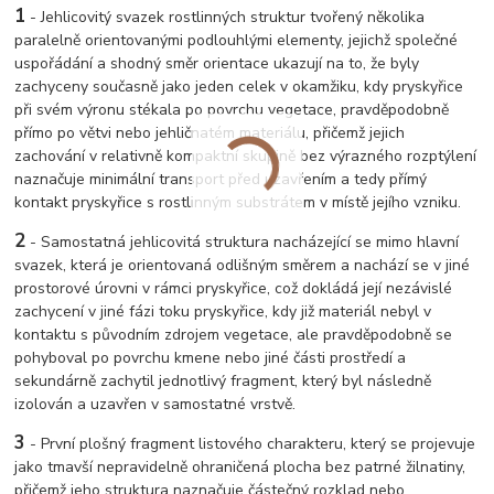
1
-
Jehlicovitý svazek rostlinných struktur tvořený několika
paralelně orientovanými podlouhlými elementy, jejichž společné
uspořádání a shodný směr orientace ukazují na to, že byly
zachyceny současně jako jeden celek v okamžiku, kdy pryskyřice
při svém výronu stékala po povrchu vegetace, pravděpodobně
přímo po větvi nebo jehličnatém materiálu, přičemž jejich
zachování v relativně kompaktní skupině bez výrazného rozptýlení
naznačuje minimální transport před uzavřením a tedy přímý
kontakt pryskyřice s rostlinným substrátem v místě jejího vzniku.
2
-
Samostatná jehlicovitá struktura nacházející se mimo hlavní
svazek, která je orientovaná odlišným směrem a nachází se v jiné
prostorové úrovni v rámci pryskyřice, což dokládá její nezávislé
zachycení v jiné fázi toku pryskyřice, kdy již materiál nebyl v
kontaktu s původním zdrojem vegetace, ale pravděpodobně se
pohyboval po povrchu kmene nebo jiné části prostředí a
sekundárně zachytil jednotlivý fragment, který byl následně
izolován a uzavřen v samostatné vrstvě.
3
-
První plošný fragment listového charakteru, který se projevuje
jako tmavší nepravidelně ohraničená plocha bez patrné žilnatiny,
přičemž jeho struktura naznačuje částečný rozklad nebo