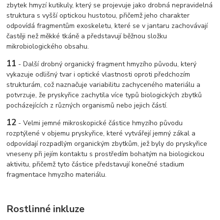
zbytek hmyzí kutikuly, který se projevuje jako drobná nepravidelná
struktura s vyšší optickou hustotou, přičemž jeho charakter
odpovídá fragmentům exoskeletu, které se v jantaru zachovávají
častěji než měkké tkáně a představují běžnou složku
mikrobiologického obsahu.
11
-
Další drobný organický fragment hmyzího původu, který
vykazuje odlišný tvar i optické vlastnosti oproti předchozím
strukturám, což naznačuje variabilitu zachyceného materiálu a
potvrzuje, že pryskyřice zachytila více typů biologických zbytků
pocházejících z různých organismů nebo jejich částí.
12
-
Velmi jemné mikroskopické částice hmyzího původu
rozptýlené v objemu pryskyřice, které vytvářejí jemný zákal a
odpovídají rozpadlým organickým zbytkům, jež byly do pryskyřice
vneseny při jejím kontaktu s prostředím bohatým na biologickou
aktivitu, přičemž tyto částice představují konečné stadium
fragmentace hmyzího materiálu.
Rostlinné inkluze