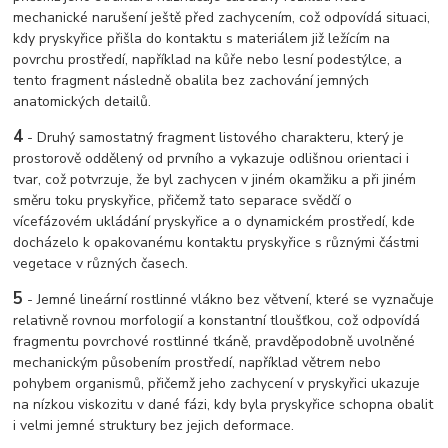
mechanické narušení ještě před zachycením, což odpovídá situaci,
kdy pryskyřice přišla do kontaktu s materiálem již ležícím na
povrchu prostředí, například na kůře nebo lesní podestýlce, a
tento fragment následně obalila bez zachování jemných
anatomických detailů.
4
-
Druhý samostatný fragment listového charakteru, který je
prostorově oddělený od prvního a vykazuje odlišnou orientaci i
tvar, což potvrzuje, že byl zachycen v jiném okamžiku a při jiném
směru toku pryskyřice, přičemž tato separace svědčí o
vícefázovém ukládání pryskyřice a o dynamickém prostředí, kde
docházelo k opakovanému kontaktu pryskyřice s různými částmi
vegetace v různých časech.
5
-
Jemné lineární rostlinné vlákno bez větvení, které se vyznačuje
relativně rovnou morfologií a konstantní tloušťkou, což odpovídá
fragmentu povrchové rostlinné tkáně, pravděpodobně uvolněné
mechanickým působením prostředí, například větrem nebo
pohybem organismů, přičemž jeho zachycení v pryskyřici ukazuje
na nízkou viskozitu v dané fázi, kdy byla pryskyřice schopna obalit
i velmi jemné struktury bez jejich deformace.