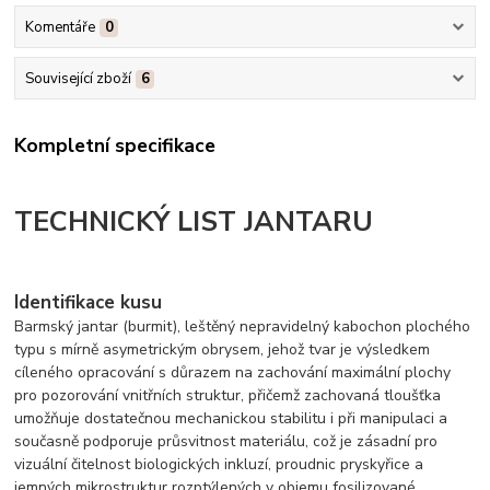
Komentáře
0
Související zboží
6
Kompletní specifikace
TECHNICKÝ LIST JANTARU
Identifikace kusu
Barmský jantar (burmit), leštěný nepravidelný kabochon plochého
typu s mírně asymetrickým obrysem, jehož tvar je výsledkem
cíleného opracování s důrazem na zachování maximální plochy
pro pozorování vnitřních struktur, přičemž zachovaná tloušťka
umožňuje dostatečnou mechanickou stabilitu i při manipulaci a
současně podporuje průsvitnost materiálu, což je zásadní pro
vizuální čitelnost biologických inkluzí, proudnic pryskyřice a
jemných mikrostruktur rozptýlených v objemu fosilizované