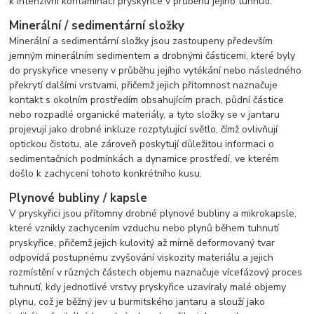
k intenzivní kontaminaci pryskyřice v průběhu jejího tuhnutí.
Minerální / sedimentární složky
Minerální a sedimentární složky jsou zastoupeny především
jemným minerálním sedimentem a drobnými částicemi, které byly
do pryskyřice vneseny v průběhu jejího vytékání nebo následného
překrytí dalšími vrstvami, přičemž jejich přítomnost naznačuje
kontakt s okolním prostředím obsahujícím prach, půdní částice
nebo rozpadlé organické materiály, a tyto složky se v jantaru
projevují jako drobné inkluze rozptylující světlo, čímž ovlivňují
optickou čistotu, ale zároveň poskytují důležitou informaci o
sedimentačních podmínkách a dynamice prostředí, ve kterém
došlo k zachycení tohoto konkrétního kusu.
Plynové bubliny / kapsle
V pryskyřici jsou přítomny drobné plynové bubliny a mikrokapsle,
které vznikly zachycením vzduchu nebo plynů během tuhnutí
pryskyřice, přičemž jejich kulovitý až mírně deformovaný tvar
odpovídá postupnému zvyšování viskozity materiálu a jejich
rozmístění v různých částech objemu naznačuje vícefázový proces
tuhnutí, kdy jednotlivé vrstvy pryskyřice uzavíraly malé objemy
plynu, což je běžný jev u burmitského jantaru a slouží jako