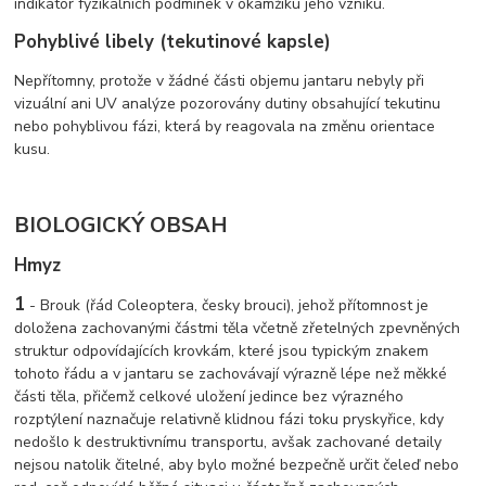
indikátor fyzikálních podmínek v okamžiku jeho vzniku.
Pohyblivé libely (tekutinové kapsle)
Nepřítomny, protože v žádné části objemu jantaru nebyly při
vizuální ani UV analýze pozorovány dutiny obsahující tekutinu
nebo pohyblivou fázi, která by reagovala na změnu orientace
kusu.
BIOLOGICKÝ OBSAH
Hmyz
1
-
Brouk (řád Coleoptera, česky brouci), jehož přítomnost je
doložena zachovanými částmi těla včetně zřetelných zpevněných
struktur odpovídajících krovkám, které jsou typickým znakem
tohoto řádu a v jantaru se zachovávají výrazně lépe než měkké
části těla, přičemž celkové uložení jedince bez výrazného
rozptýlení naznačuje relativně klidnou fázi toku pryskyřice, kdy
nedošlo k destruktivnímu transportu, avšak zachované detaily
nejsou natolik čitelné, aby bylo možné bezpečně určit čeleď nebo