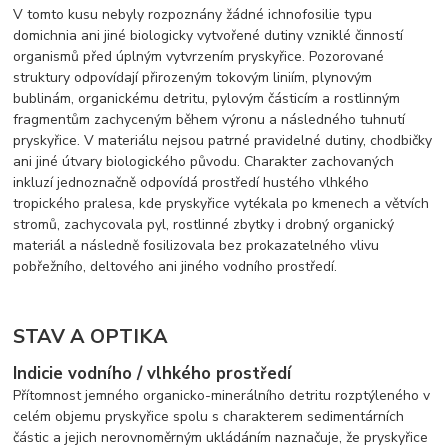
V tomto kusu nebyly rozpoznány žádné ichnofosilie typu
domichnia ani jiné biologicky vytvořené dutiny vzniklé činností
organismů před úplným vytvrzením pryskyřice. Pozorované
struktury odpovídají přirozeným tokovým liniím, plynovým
bublinám, organickému detritu, pylovým částicím a rostlinným
fragmentům zachyceným během výronu a následného tuhnutí
pryskyřice. V materiálu nejsou patrné pravidelné dutiny, chodbičky
ani jiné útvary biologického původu. Charakter zachovaných
inkluzí jednoznačně odpovídá prostředí hustého vlhkého
tropického pralesa, kde pryskyřice vytékala po kmenech a větvích
stromů, zachycovala pyl, rostlinné zbytky i drobný organický
materiál a následně fosilizovala bez prokazatelného vlivu
pobřežního, deltového ani jiného vodního prostředí.
STAV A OPTIKA
Indicie vodního / vlhkého prostředí
Přítomnost jemného organicko-minerálního detritu rozptýleného v
celém objemu pryskyřice spolu s charakterem sedimentárních
částic a jejich nerovnoměrným ukládáním naznačuje, že pryskyřice