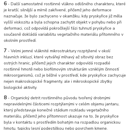
6
-
Další samostatné rostlinné vlákno odlišného charakteru, které
je kratší, silnější a mírně zakřivené, přičemž jeho deformace
naznačuje, že bylo zachyceno v okamžiku, kdy pryskyřice již měla
vyšší viskozitu a byla schopna zachytit objekt v pohybu nebo při
deformaci, což odpovídá pokročilejší fázi tuhnutí pryskyřice a
současně dokládá variabilitu vegetačního materiálu přítomného v
okolním prostředí.
7
-
Velmi jemné vláknité mikrostruktury rozptýlené v okolí
hlavních inkluzí, které vytvářejí mlhavý až síťovitý obraz bez
ostrých hranic, přičemž jejich charakter odpovídá rozpadlé
rostlinné hmotě nebo biofilmovým strukturám vzniklým činností
mikroorganismů, což je běžné v prostředí, kde pryskyřice zachycuje
nejen makroskopické fragmenty, ale i mikroskopické zbytky
biologické aktivity.
8
-
Organický detrit rostlinného původu tvořený drobnými
nepravidelnými částicemi rozptýlenými v celém objemu jantaru,
který představuje konečné stádium rozkladu vegetačního
materiálu, přičemž jeho přítomnost ukazuje na to, že pryskyřice
byla v kontaktu s prostředím bohatým na rozpadlou organickou
hmotu, typicky lesní podestýlkou nebo povrchem kmene.