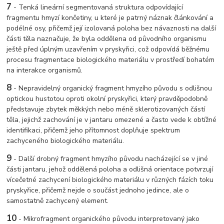
7
-
Tenká lineární segmentovaná struktura odpovídající
fragmentu hmyzí končetiny, u které je patrný náznak článkování a
podélné osy, přičemž její izolovaná poloha bez návaznosti na další
části těla naznačuje, že byla oddělena od původního organismu
ještě před úplným uzavřením v pryskyřici, což odpovídá běžnému
procesu fragmentace biologického materiálu v prostředí bohatém
na interakce organismů.
8
-
Nepravidelný organický fragment hmyzího původu s odlišnou
optickou hustotou oproti okolní pryskyřici, který pravděpodobně
představuje zbytek měkkých nebo méně sklerotizovaných částí
těla, jejichž zachování je v jantaru omezené a často vede k obtížné
identifikaci, přičemž jeho přítomnost doplňuje spektrum
zachyceného biologického materiálu.
9
-
Další drobný fragment hmyzího původu nacházející se v jiné
části jantaru, jehož oddělená poloha a odlišná orientace potvrzují
vícečetné zachycení biologického materiálu v různých fázích toku
pryskyřice, přičemž nejde o součást jednoho jedince, ale o
samostatně zachycený element.
10
-
Mikrofragment organického původu interpretovaný jako