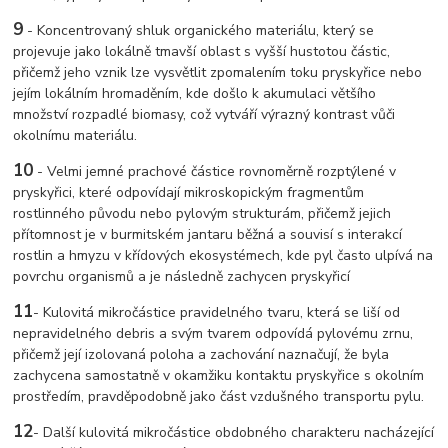
9
-
Koncentrovaný shluk organického materiálu, který se
projevuje jako lokálně tmavší oblast s vyšší hustotou částic,
přičemž jeho vznik lze vysvětlit zpomalením toku pryskyřice nebo
jejím lokálním hromaděním, kde došlo k akumulaci většího
množství rozpadlé biomasy, což vytváří výrazný kontrast vůči
okolnímu materiálu.
10
-
Velmi jemné prachové částice rovnoměrně rozptýlené v
pryskyřici, které odpovídají mikroskopickým fragmentům
rostlinného původu nebo pylovým strukturám, přičemž jejich
přítomnost je v burmitském jantaru běžná a souvisí s interakcí
rostlin a hmyzu v křídových ekosystémech, kde pyl často ulpívá na
povrchu organismů a je následně zachycen pryskyřicí
11
-
Kulovitá mikročástice pravidelného tvaru, která se liší od
nepravidelného debris a svým tvarem odpovídá pylovému zrnu,
přičemž její izolovaná poloha a zachování naznačují, že byla
zachycena samostatně v okamžiku kontaktu pryskyřice s okolním
prostředím, pravděpodobně jako část vzdušného transportu pylu.
12
-
Další kulovitá mikročástice obdobného charakteru nacházející