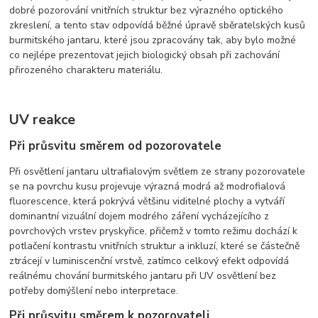
dobré pozorování vnitřních struktur bez výrazného optického
zkreslení, a tento stav odpovídá běžné úpravě sběratelských kusů
burmitského jantaru, které jsou zpracovány tak, aby bylo možné
co nejlépe prezentovat jejich biologický obsah při zachování
přirozeného charakteru materiálu.
UV reakce
Při průsvitu směrem od pozorovatele
Při osvětlení jantaru ultrafialovým světlem ze strany pozorovatele
se na povrchu kusu projevuje výrazná modrá až modrofialová
fluorescence, která pokrývá většinu viditelné plochy a vytváří
dominantní vizuální dojem modrého záření vycházejícího z
povrchových vrstev pryskyřice, přičemž v tomto režimu dochází k
potlačení kontrastu vnitřních struktur a inkluzí, které se částečně
ztrácejí v luminiscenční vrstvě, zatímco celkový efekt odpovídá
reálnému chování burmitského jantaru při UV osvětlení bez
potřeby domýšlení nebo interpretace.
Při průsvitu směrem k pozorovateli