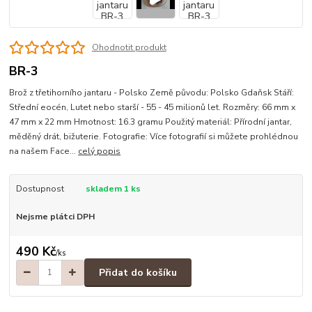
Ohodnotit produkt
BR-3
Brož z třetihorního jantaru - Polsko Země původu: Polsko Gdaňsk Stáří:
Střední eocén, Lutet nebo starší - 55 - 45 milionů let. Rozměry: 66 mm x
47 mm x 22 mm Hmotnost: 16.3 gramu Použitý materiál: Přírodní jantar,
měděný drát, bižuterie. Fotografie: Více fotografií si můžete prohlédnou
na našem Face...
celý popis
Dostupnost
skladem 1 ks
Nejsme plátci DPH
490 Kč
/
ks
Přidat do košíku