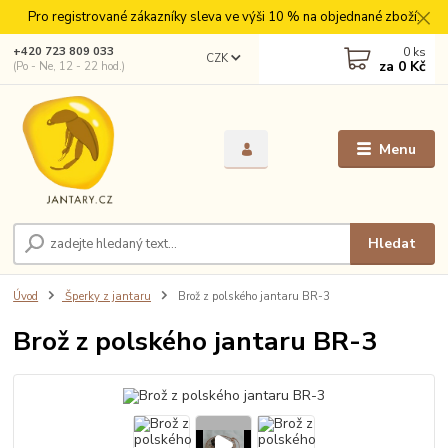
Pro registrované zákazníky sleva ve výši 10 % na objednané zboží.
0
ks
+420 723 809 033
CZK
za
0 Kč
(Po - Ne, 12 - 22 hod.)
Menu
Hledat
Úvod
Šperky z jantaru
Brož z polského jantaru BR-3
Brož z polského jantaru BR-3