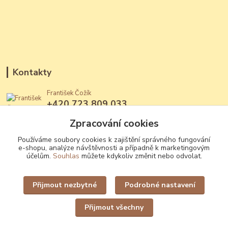
Kontakty
František Čožík
+420 723 809 033
(Po - Ne, 12 - 22 hod.)
Zpracování cookies
jantary@jantary.cz
Používáme soubory cookies k zajištění správného fungování
e-shopu, analýze návštěvnosti a případně k marketingovým
účelům.
Souhlas
můžete kdykoliv změnit nebo odvolat.
Přijmout nezbytné
Podrobné nastavení
Upravit sběr cookies.
Přijmout všechny