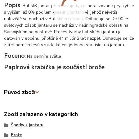
Popis
: Baltský jantar představuje typ mineralizované pryskyřice
s vyšším, až 8% podílem kyseliny jantarové, jehož největší
naleziště se nachází v Baltském regionu. Odhaduje se, že 90 %
světových zásob jantaru se nachází v Kaliningradské oblasti na
Sambijském poloostrově. Proces tvorby baltského jantaru je
datován v eocénu, přibližně 44 miliónů let nazpět. Odhaduje se, že
z třetihorních lesů vzniklo kolem jednoho sta tisíc tun jantaru.
Foceno
: Na denním světle
Papírová krabička je součástí brože
Původ zboží
Zboží zařazeno v kategoriích
Šperky z jantaru
Brože