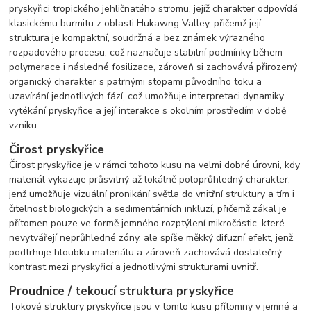
pryskyřici tropického jehličnatého stromu, jejíž charakter odpovídá
klasickému burmitu z oblasti Hukawng Valley, přičemž její
struktura je kompaktní, soudržná a bez známek výrazného
rozpadového procesu, což naznačuje stabilní podmínky během
polymerace i následné fosilizace, zároveň si zachovává přirozený
organický charakter s patrnými stopami původního toku a
uzavírání jednotlivých fází, což umožňuje interpretaci dynamiky
vytékání pryskyřice a její interakce s okolním prostředím v době
vzniku.
Čirost pryskyřice
Čirost pryskyřice je v rámci tohoto kusu na velmi dobré úrovni, kdy
materiál vykazuje průsvitný až lokálně poloprůhledný charakter,
jenž umožňuje vizuální pronikání světla do vnitřní struktury a tím i
čitelnost biologických a sedimentárních inkluzí, přičemž zákal je
přítomen pouze ve formě jemného rozptýlení mikročástic, které
nevytvářejí neprůhledné zóny, ale spíše měkký difuzní efekt, jenž
podtrhuje hloubku materiálu a zároveň zachovává dostatečný
kontrast mezi pryskyřicí a jednotlivými strukturami uvnitř.
Proudnice / tekoucí struktura pryskyřice
Tokové struktury pryskyřice jsou v tomto kusu přítomny v jemné a