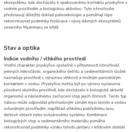
ekosystému, kde docházelo k opakovanému kontaktu pryskyřice s
vodním prostředím a biologickou aktivitou. Tyto ichnofosilie
představují důležitý doklad paleoekologie a pomáhají lépe
rekonstruovat podmínky fosilizace i vývoj dávných ekosystémů
severního Myanmaru ve křídě.
Stav a optika
Indicie vodního / vlhkého prostředí
Vnitřní charakter pryskyřice společně s přítomností ichnofosilií,
jemných mikročástic, organického detritu a sedimentárních složek
naznačuje prostředí s výraznou vlhkostí a možným periodickým
kontaktem s vodou. Pryskyřice mohla být po výronu vystavena
působení okolního prostředí, kde docházelo k biologické aktivitě
organismů a následnému zachycení stop jejich činnosti. Tento typ
nálezu může odpovídat přechodovým zónám mezi lesním a vodou
ovlivněným prostředím, například vlhkému pobřežnímu lesu,
deltové oblasti nebo estuárovému systému. Kombinace
biologických stop a sedimentárního materiálu pomáhá
rekonstruovat podmínky vzniku tohoto jantaru v křídovém období.