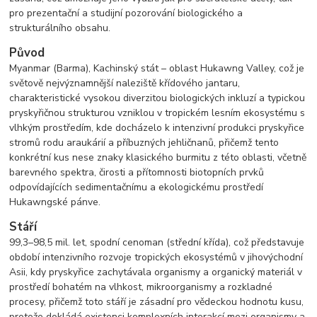
pro prezentační a studijní pozorování biologického a
strukturálního obsahu.
Původ
Myanmar (Barma), Kachinský stát – oblast Hukawng Valley, což je
světově nejvýznamnější naleziště křídového jantaru,
charakteristické vysokou diverzitou biologických inkluzí a typickou
pryskyřičnou strukturou vzniklou v tropickém lesním ekosystému s
vlhkým prostředím, kde docházelo k intenzivní produkci pryskyřice
stromů rodu araukárií a příbuzných jehličnanů, přičemž tento
konkrétní kus nese znaky klasického burmitu z této oblasti, včetně
barevného spektra, čirosti a přítomnosti biotopních prvků
odpovídajících sedimentačnímu a ekologickému prostředí
Hukawngské pánve.
Stáří
99,3–98,5 mil. let, spodní cenoman (střední křída), což představuje
období intenzivního rozvoje tropických ekosystémů v jihovýchodní
Asii, kdy pryskyřice zachytávala organismy a organický materiál v
prostředí bohatém na vlhkost, mikroorganismy a rozkladné
procesy, přičemž toto stáří je zásadní pro vědeckou hodnotu kusu,
protože dokládá existenci komplexních interakcí mezi organismy a