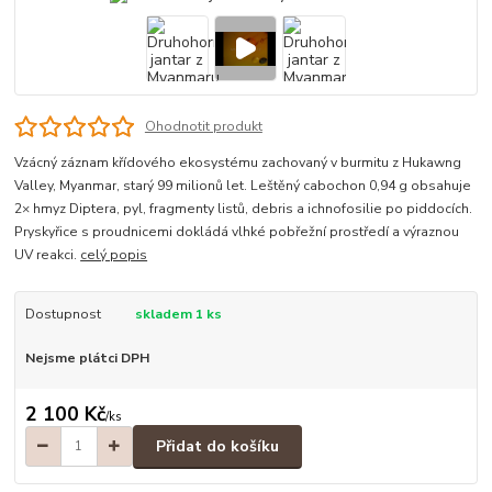
Ohodnotit produkt
Vzácný záznam křídového ekosystému zachovaný v burmitu z Hukawng
Valley, Myanmar, starý 99 milionů let. Leštěný cabochon 0,94 g obsahuje
2× hmyz Diptera, pyl, fragmenty listů, debris a ichnofosilie po piddocích.
Pryskyřice s proudnicemi dokládá vlhké pobřežní prostředí a výraznou
UV reakci.
celý popis
Dostupnost
skladem 1 ks
Nejsme plátci DPH
2 100 Kč
/
ks
Přidat do košíku