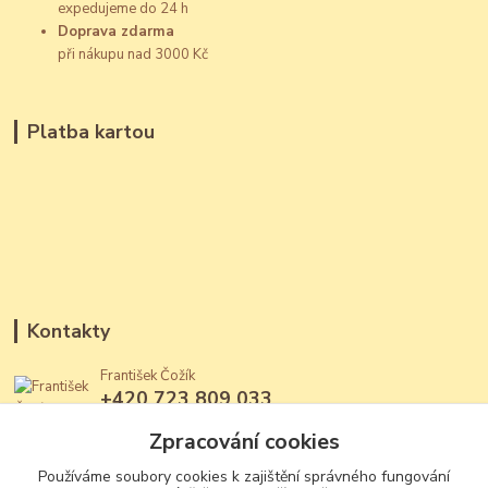
expedujeme do 24 h
Doprava zdarma
při nákupu nad 3000 Kč
Platba kartou
Kontakty
František Čožík
+420 723 809 033
(Po - Ne, 12 - 22 hod.)
Zpracování cookies
jantary@jantary.cz
Používáme soubory cookies k zajištění správného fungování