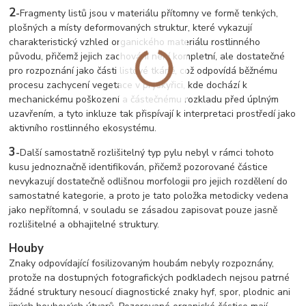
2
-
Fragmenty listů jsou v materiálu přítomny ve formě tenkých,
plošných a místy deformovaných struktur, které vykazují
charakteristický vzhled organického materiálu rostlinného
původu, přičemž jejich zachování není kompletní, ale dostatečné
pro rozpoznání jako části listové tkáně, což odpovídá běžnému
procesu zachycení vegetace v pryskyřici, kde dochází k
mechanickému poškození a částečnému rozkladu před úplným
uzavřením, a tyto inkluze tak přispívají k interpretaci prostředí jako
aktivního rostlinného ekosystému.
3
-
Další samostatně rozlišitelný typ pylu nebyl v rámci tohoto
kusu jednoznačně identifikován, přičemž pozorované částice
nevykazují dostatečně odlišnou morfologii pro jejich rozdělení do
samostatné kategorie, a proto je tato položka metodicky vedena
jako nepřítomná, v souladu se zásadou zapisovat pouze jasně
rozlišitelné a obhajitelné struktury.
Houby
Znaky odpovídající fosilizovaným houbám nebyly rozpoznány,
protože na dostupných fotografických podkladech nejsou patrné
žádné struktury nesoucí diagnostické znaky hyf, spor, plodnic ani