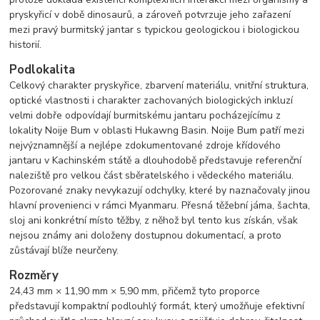
pryskyřicí v době dinosaurů, a zároveň potvrzuje jeho zařazení
mezi pravý burmitský jantar s typickou geologickou i biologickou
historií.
Podlokalita
Celkový charakter pryskyřice, zbarvení materiálu, vnitřní struktura,
optické vlastnosti i charakter zachovaných biologických inkluzí
velmi dobře odpovídají burmitskému jantaru pocházejícímu z
lokality Noije Bum v oblasti Hukawng Basin. Noije Bum patří mezi
nejvýznamnější a nejlépe zdokumentované zdroje křídového
jantaru v Kachinském státě a dlouhodobě představuje referenční
naleziště pro velkou část sběratelského i vědeckého materiálu.
Pozorované znaky nevykazují odchylky, které by naznačovaly jinou
hlavní provenienci v rámci Myanmaru. Přesná těžební jáma, šachta,
sloj ani konkrétní místo těžby, z něhož byl tento kus získán, však
nejsou známy ani doloženy dostupnou dokumentací, a proto
zůstávají blíže neurčeny.
Rozměry
24,43 mm × 11,90 mm × 5,90 mm, přičemž tyto proporce
představují kompaktní podlouhlý formát, který umožňuje efektivní