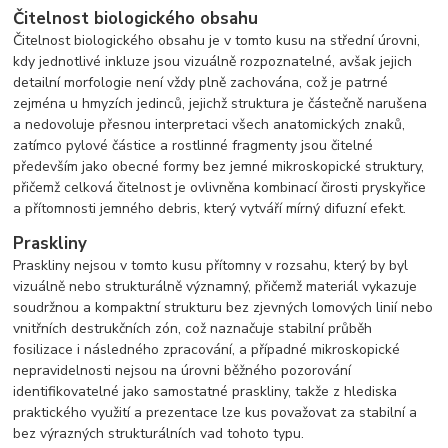
Čitelnost biologického obsahu
Čitelnost biologického obsahu je v tomto kusu na střední úrovni,
kdy jednotlivé inkluze jsou vizuálně rozpoznatelné, avšak jejich
detailní morfologie není vždy plně zachována, což je patrné
zejména u hmyzích jedinců, jejichž struktura je částečně narušena
a nedovoluje přesnou interpretaci všech anatomických znaků,
zatímco pylové částice a rostlinné fragmenty jsou čitelné
především jako obecné formy bez jemné mikroskopické struktury,
přičemž celková čitelnost je ovlivněna kombinací čirosti pryskyřice
a přítomnosti jemného debris, který vytváří mírný difuzní efekt.
Praskliny
Praskliny nejsou v tomto kusu přítomny v rozsahu, který by byl
vizuálně nebo strukturálně významný, přičemž materiál vykazuje
soudržnou a kompaktní strukturu bez zjevných lomových linií nebo
vnitřních destrukčních zón, což naznačuje stabilní průběh
fosilizace i následného zpracování, a případné mikroskopické
nepravidelnosti nejsou na úrovni běžného pozorování
identifikovatelné jako samostatné praskliny, takže z hlediska
praktického využití a prezentace lze kus považovat za stabilní a
bez výrazných strukturálních vad tohoto typu.