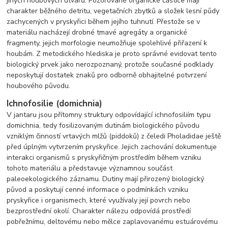
jiných houbových útvarů. Pozorované organické částice mají
charakter běžného detritu, vegetačních zbytků a složek lesní půdy
zachycených v pryskyřici během jejího tuhnutí. Přestože se v
materiálu nacházejí drobné tmavé agregáty a organické
fragmenty, jejich morfologie neumožňuje spolehlivé přiřazení k
houbám. Z metodického hlediska je proto správné evidovat tento
biologický prvek jako nerozpoznaný, protože současné podklady
neposkytují dostatek znaků pro odborně obhajitelné potvrzení
houbového původu.
Ichnofosilie (domichnia)
V jantaru jsou přítomny struktury odpovídající ichnofosiliím typu
domichnia, tedy fosilizovaným dutinám biologického původu
vzniklým činností vrtavých mlžů (piddoků) z čeledi Pholadidae ještě
před úplným vytvrzením pryskyřice. Jejich zachování dokumentuje
interakci organismů s pryskyřičným prostředím během vzniku
tohoto materiálu a představuje významnou součást
paleoekologického záznamu. Dutiny mají přirozený biologický
původ a poskytují cenné informace o podmínkách vzniku
pryskyřice i organismech, které využívaly její povrch nebo
bezprostřední okolí. Charakter nálezu odpovídá prostředí
pobřežnímu, deltovému nebo mělce zaplavovanému estuárovému