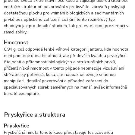
průchod světla skrze hlavní osu kusu a zajišťuje dobrou čitelnost
vnitřních struktur při pozorování v protisvětle, zároveň poskytují
dostatečnou plochu pro vnímání biologických a sedimentárních
prvků bez optického zahlcení, což činí tento rozměrový typ
vhodným jak pro detailní studium, tak pro estetickou prezentaci v
rámci sbírky.
Hmotnost
0,94 g, což odpovídá lehké váhové kategorii jantaru, kde hodnota
není primárně dána hmotností, ale především kvalitou pryskyřice,
čitelností a přítomností biologických a strukturálních prvků,
přičemž nízká hmotnost v tomto případě neomezuje vizuální ani
sběratelský potenciál kusu, ale naopak umožňuje snadnou
manipulaci, detailní pozorování a případné zařazení do
specializovaných sbírek zaměřených na menší, avšak informačně
bohaté exempláře.
Pryskyřice a struktura
Pryskyřice
Pryskyřičná hmota tohoto kusu představuje fosilizovanou