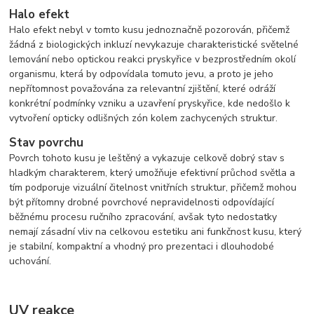
Halo efekt
Halo efekt nebyl v tomto kusu jednoznačně pozorován, přičemž
žádná z biologických inkluzí nevykazuje charakteristické světelné
lemování nebo optickou reakci pryskyřice v bezprostředním okolí
organismu, která by odpovídala tomuto jevu, a proto je jeho
nepřítomnost považována za relevantní zjištění, které odráží
konkrétní podmínky vzniku a uzavření pryskyřice, kde nedošlo k
vytvoření opticky odlišných zón kolem zachycených struktur.
Stav povrchu
Povrch tohoto kusu je leštěný a vykazuje celkově dobrý stav s
hladkým charakterem, který umožňuje efektivní průchod světla a
tím podporuje vizuální čitelnost vnitřních struktur, přičemž mohou
být přítomny drobné povrchové nepravidelnosti odpovídající
běžnému procesu ručního zpracování, avšak tyto nedostatky
nemají zásadní vliv na celkovou estetiku ani funkčnost kusu, který
je stabilní, kompaktní a vhodný pro prezentaci i dlouhodobé
uchování.
UV reakce