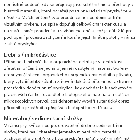
nenásilné podobě, kdy se projevují jako subtilní linie a přechody v
hustotě materiálu, které odrážejí postupné ukládání pryskyřice v
několika fázích, přičemž tyto proudnice nejsou dominantním
vizuálním prvkem, ale spíše doplňují celkový charakter kusu a
naznačují směr proudění a uzavírání materiálu, což je důležité pro
pochopení procesu zachycení inkluzí a jejich finální polohy v rámci
ztuhlé pryskyřice.
Debris / mikročástice
Přítomnost mikročástic a organického detritu je v tomto kusu
zřetelná, přičemž se jedná o jemně rozptýlený materiál tvořený
drobnými částicemi organického i organicko-minerálního původu,
který vytváří lehký zákal a zároveň dokládá přítomnost aktivního
prostředí v době tuhnutí pryskyřice, kdy docházelo k zachytávání
prachových částic, rozpadlého biologického materiálu a dalších
mikroskopických prvků, což dohromady vytváří autentický obraz
přírodního prostředí a přispívá k biotopní hodnotě kusu.
Minerální / sedimentární složky
V rámci pryskyřice jsou pozorovatelné drobné sedimentární
složky, které mají charakter jemného minerálního materiálu
zachyceného v době, kdy byla pryskyřice ještě viskózní, přičemž