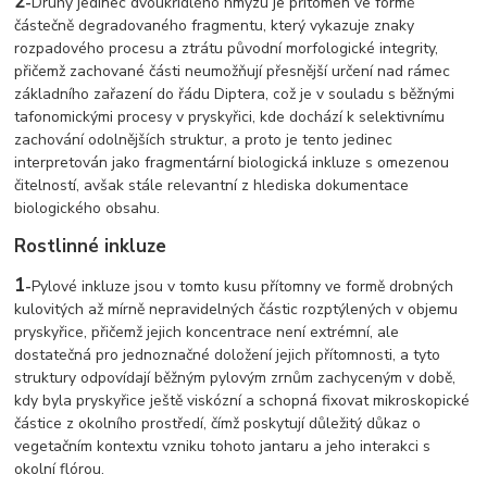
2
-
Druhý jedinec dvoukřídlého hmyzu je přítomen ve formě
částečně degradovaného fragmentu, který vykazuje znaky
rozpadového procesu a ztrátu původní morfologické integrity,
přičemž zachované části neumožňují přesnější určení nad rámec
základního zařazení do řádu Diptera, což je v souladu s běžnými
tafonomickými procesy v pryskyřici, kde dochází k selektivnímu
zachování odolnějších struktur, a proto je tento jedinec
interpretován jako fragmentární biologická inkluze s omezenou
čitelností, avšak stále relevantní z hlediska dokumentace
biologického obsahu.
Rostlinné inkluze
1
-
Pylové inkluze jsou v tomto kusu přítomny ve formě drobných
kulovitých až mírně nepravidelných částic rozptýlených v objemu
pryskyřice, přičemž jejich koncentrace není extrémní, ale
dostatečná pro jednoznačné doložení jejich přítomnosti, a tyto
struktury odpovídají běžným pylovým zrnům zachyceným v době,
kdy byla pryskyřice ještě viskózní a schopná fixovat mikroskopické
částice z okolního prostředí, čímž poskytují důležitý důkaz o
vegetačním kontextu vzniku tohoto jantaru a jeho interakci s
okolní flórou.