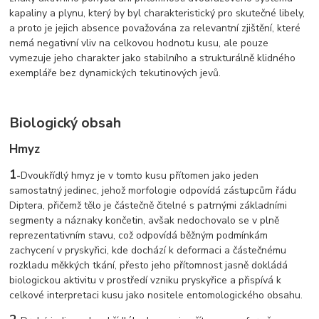
kapaliny a plynu, který by byl charakteristický pro skutečné libely,
a proto je jejich absence považována za relevantní zjištění, které
nemá negativní vliv na celkovou hodnotu kusu, ale pouze
vymezuje jeho charakter jako stabilního a strukturálně klidného
exempláře bez dynamických tekutinových jevů.
Biologický obsah
Hmyz
1
-
Dvoukřídlý hmyz je v tomto kusu přítomen jako jeden
samostatný jedinec, jehož morfologie odpovídá zástupcům řádu
Diptera, přičemž tělo je částečně čitelné s patrnými základními
segmenty a náznaky končetin, avšak nedochovalo se v plně
reprezentativním stavu, což odpovídá běžným podmínkám
zachycení v pryskyřici, kde dochází k deformaci a částečnému
rozkladu měkkých tkání, přesto jeho přítomnost jasně dokládá
biologickou aktivitu v prostředí vzniku pryskyřice a přispívá k
celkové interpretaci kusu jako nositele entomologického obsahu.