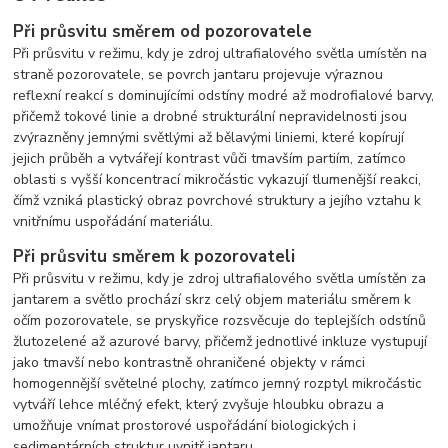
Při průsvitu směrem od pozorovatele
Při průsvitu v režimu, kdy je zdroj ultrafialového světla umístěn na
straně pozorovatele, se povrch jantaru projevuje výraznou
reflexní reakcí s dominujícími odstíny modré až modrofialové barvy,
přičemž tokové linie a drobné strukturální nepravidelnosti jsou
zvýrazněny jemnými světlými až bělavými liniemi, které kopírují
jejich průběh a vytvářejí kontrast vůči tmavším partiím, zatímco
oblasti s vyšší koncentrací mikročástic vykazují tlumenější reakci,
čímž vzniká plastický obraz povrchové struktury a jejího vztahu k
vnitřnímu uspořádání materiálu.
Při průsvitu směrem k pozorovateli
Při průsvitu v režimu, kdy je zdroj ultrafialového světla umístěn za
jantarem a světlo prochází skrz celý objem materiálu směrem k
očím pozorovatele, se pryskyřice rozsvěcuje do teplejších odstínů
žlutozelené až azurové barvy, přičemž jednotlivé inkluze vystupují
jako tmavší nebo kontrastně ohraničené objekty v rámci
homogennější světelné plochy, zatímco jemný rozptyl mikročástic
vytváří lehce mléčný efekt, který zvyšuje hloubku obrazu a
umožňuje vnímat prostorové uspořádání biologických i
sedimentárních struktur uvnitř jantaru.