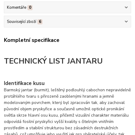
Komentáře
0
Související zboží
6
Kompletní specifikace
TECHNICKÝ LIST JANTARU
Identifikace kusu
Barmský jantar (burmit), leštěný podlouhlý cabochon nepravidelně
protáhlého tvaru s přirozeně zaoblenými hranami a jemně
modelovaným povrchem, který byl zpracován tak, aby zachoval
původní objem pryskyřice a současně umožnil optické pronikání
světla skrze hlavní osu kusu, přičemž vizuální charakter materiálu
odpovídá fosilní pryskyřici vyšší kvality s čitelným vnitřním
prostředím a stabilní strukturou bez zásadních destrukčních
zásahů, což umožňuje jeho využití jak pro sběratelské účely, tak