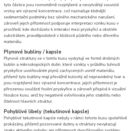
tyto částice jsou rovnoměrně rozptýlené a nevytvářejí souvislé
vrstvy ani výrazné koncentrace, což naznačuje klidnější
sedimentační podmínky bez silného mechanického narušení,
zároveň jejich přítomnost podporuje interpretaci vzniku kusu v
prostředí, kde docházelo k interakci mezi pryskyřicí a okolním
substrátem, pravděpodobně v blízkosti půdního nebo dřevního
materiálu.
Plynové bubliny / kapsle
Plynové struktury se v tomto kusu vyskytují ve formě drobných
bublin a mikroskopických dutin, které vznikly v průběhu tuhnutí
pryskyřice uvolňováním plynů zachycených uvnitř materiálu,
přičemž tyto bubliny mají převážně kulovitý až nepravidelný tvar a
jsou rozptýlené bez výrazné koncentrace, jejich přítomnost je
přirozenou součástí fosilní pryskyřice a zároveň přispívá k vizuální
hloubce kusu, aniž by negativně ovlivňovala jeho stabilitu nebo
čitelnost hlavních struktur.
Pohyblivé libely (tekutinové kapsle)
Pohyblivé tekutinové kapsle nebyly v rámci tohoto kusu spolehlivě
prokázány, přičemž pozorované dutiny a struktury nevykazují
znaky aktivního pohybu ani přítomnosti dvoufázového systému