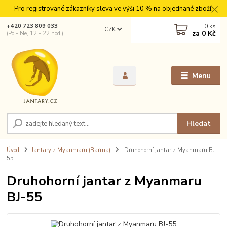
Pro registrované zákazníky sleva ve výši 10 % na objednané zboží.
0
ks
+420 723 809 033
CZK
za
0 Kč
(Po - Ne, 12 - 22 hod.)
Menu
Hledat
Úvod
Jantary z Myanmaru (Barma)
Druhohorní jantar z Myanmaru BJ-
55
Druhohorní jantar z Myanmaru
BJ-55