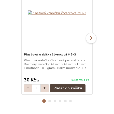
Plastová krabička čtvercová MB-3
Plastová kr
Plastová krabička čtvercová pro sběratele
Plastová kra
Rozměry krabičky: 41 mm x 41 mm x 15 mm
Rozměry kra
Hmotnost: 10.0 gramu Barva molitanu: Bílá
Hmotnost: 10
30 Kč
30 Kč
skladem 4 ks
/
ks
/
ks
Přidat do košíku