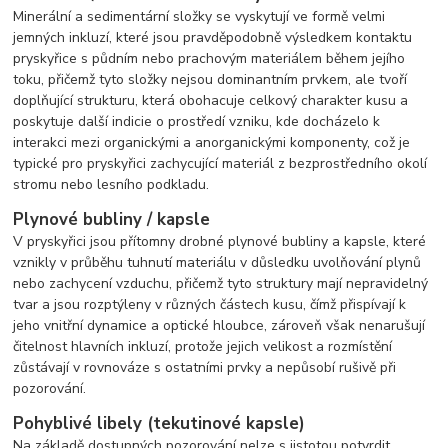
Minerální a sedimentární složky se vyskytují ve formě velmi
jemných inkluzí, které jsou pravděpodobně výsledkem kontaktu
pryskyřice s půdním nebo prachovým materiálem během jejího
toku, přičemž tyto složky nejsou dominantním prvkem, ale tvoří
doplňující strukturu, která obohacuje celkový charakter kusu a
poskytuje další indicie o prostředí vzniku, kde docházelo k
interakci mezi organickými a anorganickými komponenty, což je
typické pro pryskyřici zachycující materiál z bezprostředního okolí
stromu nebo lesního podkladu.
Plynové bubliny / kapsle
V pryskyřici jsou přítomny drobné plynové bubliny a kapsle, které
vznikly v průběhu tuhnutí materiálu v důsledku uvolňování plynů
nebo zachycení vzduchu, přičemž tyto struktury mají nepravidelný
tvar a jsou rozptýleny v různých částech kusu, čímž přispívají k
jeho vnitřní dynamice a optické hloubce, zároveň však nenarušují
čitelnost hlavních inkluzí, protože jejich velikost a rozmístění
zůstávají v rovnováze s ostatními prvky a nepůsobí rušivě při
pozorování.
Pohyblivé libely (tekutinové kapsle)
Na základě dostupných pozorování nelze s jistotou potvrdit