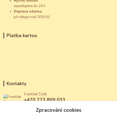
Rychlé dodání
expedujeme do 24 h
Doprava zdarma
při nákupu nad 3000 Kč
Platba kartou
Kontakty
František Čožík
+420 723 809 033
(Po - Ne, 12 - 22 hod.)
Zpracování cookies
jantary@jantary.cz