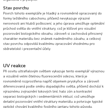
Stav povrchu
Povrch tohoto exempláře je hladký a rovnoměrně opracovaný do
formy leštěného cabochonu, přičemž nevykazuje výrazné
nerovnosti ani hlubší poškození, a jeho úprava umožňuje optimální
průchod světla do vnitřní struktury, což je klíčové pro vizuální
pozorování biologického obsahu, zároveň si zachovává přirozený
charakter materiálu bez známek nadměrného zásahu, a celkový
stav povrchu odpovídá kvalitnímu zpracování vhodnému pro
sběratelské i prezentační účely.
UV reakce
Při osvitu ultrafialovým světlem vykazuje tento exemplář výraznou
a vizuálně velmi čitelnou fluorescenční odezvu, která je
rovnoměrně rozprostřena napříč objemem pryskyřice a zároveň
diferencovaná podle směru dopadajícího světla, přičemž dochází k
výraznému zvýraznění tokových linií, halo zón a kontrastní
separaci biologických i sedimentárních inkluzí, což umožňuje
detailní pozorování vnitřní struktury materiálu a potvrzuje typické
optické chování kvalitního fosilního jantaru tohoto původu.