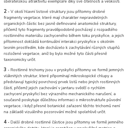
sběratelskou atraktivitu exempláře díky své čitelnosti a velikosti.
2
-
V okolí hlavní listové struktury jsou přítomny drobné
fragmenty vegetace, které mají charakter nepravidelných
organických částic bez jasně definované anatomické struktury,
přičemž tyto fragmenty pravděpodobně pocházejí z rozpadlého
rostlinného materiálu zachyceného během toku pryskyřice, a jejich
přítomnost dokládá kontinuální interakci pryskyřice s okolním
lesním prostředím, kde docházelo k zachytávání různých stupňů
rozložené vegetace, aniž by bylo možné tyto části přesně
taxonomicky určit.
3
-
Rostlinné trichomy jsou v pryskyřici přítomny ve formě jemných
vláknitých struktur, které připomínají mikroskopické chlupy a
představují typický povrchový prvek listů nebo jiných rostlinných
částí, přičemž jejich zachování v jantaru svědčí o rychlém
zachycení pryskyřicí bez výrazného mechanického narušení, a
současně poskytuje důležitou informaci o mikrostruktuře původní
vegetace, i když přesné botanické zařazení těchto trichomů není
na základě vizuálního pozorování možné spolehlivě určit.
4
-
Další drobné rostlinné částice jsou přítomny ve formě jemného