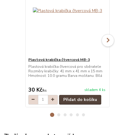
Plastová krabička čtvercová MB-3
Plastová kr
Plastová krabička čtvercová pro sběratele
Plastová kra
Rozměry krabičky: 41 mm x 41 mm x 15 mm
Rozměry kra
Hmotnost: 10.0 gramu Barva molitanu: Bílá
Hmotnost: 10
30 Kč
30 Kč
skladem 4 ks
/
ks
/
ks
Přidat do košíku