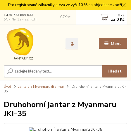
Pro registrované zákazníky sleva ve výši 10 % na objednané zboží.
0
ks
+420 723 809 033
CZK
za
0 Kč
(Po - Ne, 12 - 22 hod.)
Menu
Hledat
Úvod
Jantary z Myanmaru (Barma)
Druhohorní jantar z Myanmaru JKI-
35
Druhohorní jantar z Myanmaru
JKI-35