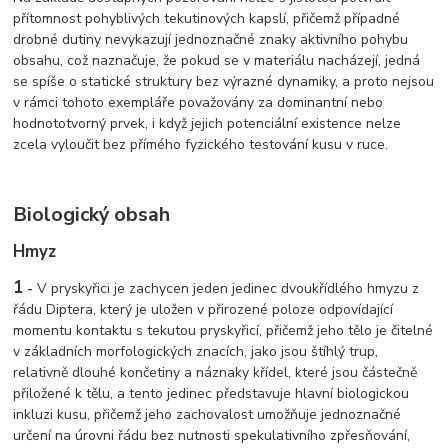
přítomnost pohyblivých tekutinových kapslí, přičemž případné
drobné dutiny nevykazují jednoznačné znaky aktivního pohybu
obsahu, což naznačuje, že pokud se v materiálu nacházejí, jedná
se spíše o statické struktury bez výrazné dynamiky, a proto nejsou
v rámci tohoto exempláře považovány za dominantní nebo
hodnototvorný prvek, i když jejich potenciální existence nelze
zcela vyloučit bez přímého fyzického testování kusu v ruce.
Biologický obsah
Hmyz
1
-
V pryskyřici je zachycen jeden jedinec dvoukřídlého hmyzu z
řádu Diptera, který je uložen v přirozené poloze odpovídající
momentu kontaktu s tekutou pryskyřicí, přičemž jeho tělo je čitelné
v základních morfologických znacích, jako jsou štíhlý trup,
relativně dlouhé končetiny a náznaky křídel, které jsou částečně
přiložené k tělu, a tento jedinec představuje hlavní biologickou
inkluzi kusu, přičemž jeho zachovalost umožňuje jednoznačné
určení na úrovni řádu bez nutnosti spekulativního zpřesňování,