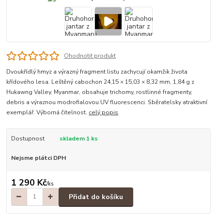
Ohodnotit produkt
Dvoukřídlý hmyz a výrazný fragment listu zachycují okamžik života
křídového lesa. Leštěný cabochon 24,15 × 15,03 × 8,32 mm, 1,84 g z
Hukawng Valley, Myanmar, obsahuje trichomy, rostlinné fragmenty,
debris a výraznou modrofialovou UV fluorescenci. Sběratelsky atraktivní
exemplář. Výborná čitelnost.
celý popis
Dostupnost
skladem 1 ks
Nejsme plátci DPH
1 290 Kč
/
ks
Přidat do košíku