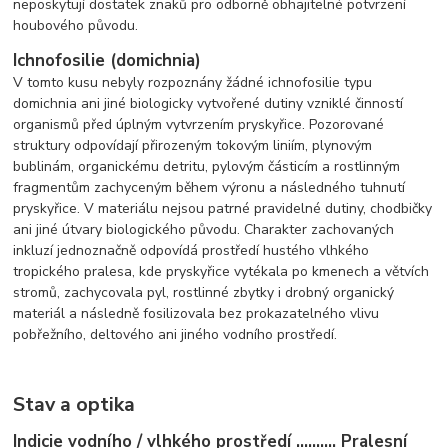
neposkytují dostatek znaků pro odborně obhajitelné potvrzení
houbového původu.
Ichnofosilie (domichnia)
V tomto kusu nebyly rozpoznány žádné ichnofosilie typu
domichnia ani jiné biologicky vytvořené dutiny vzniklé činností
organismů před úplným vytvrzením pryskyřice. Pozorované
struktury odpovídají přirozeným tokovým liniím, plynovým
bublinám, organickému detritu, pylovým částicím a rostlinným
fragmentům zachyceným během výronu a následného tuhnutí
pryskyřice. V materiálu nejsou patrné pravidelné dutiny, chodbičky
ani jiné útvary biologického původu. Charakter zachovaných
inkluzí jednoznačně odpovídá prostředí hustého vlhkého
tropického pralesa, kde pryskyřice vytékala po kmenech a větvích
stromů, zachycovala pyl, rostlinné zbytky i drobný organický
materiál a následně fosilizovala bez prokazatelného vlivu
pobřežního, deltového ani jiného vodního prostředí.
Stav a optika
Indicie vodního / vlhkého prostředí .......... Pralesní