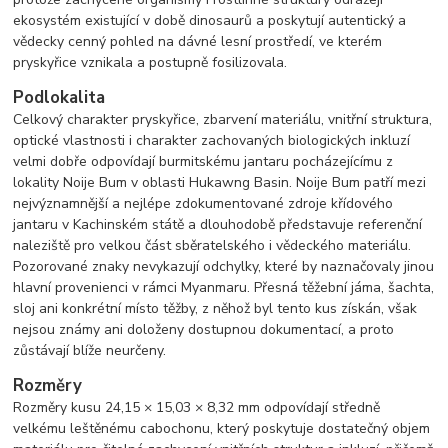
ekosystém existující v době dinosaurů a poskytují autentický a
vědecky cenný pohled na dávné lesní prostředí, ve kterém
pryskyřice vznikala a postupně fosilizovala.
Podlokalita
Celkový charakter pryskyřice, zbarvení materiálu, vnitřní struktura,
optické vlastnosti i charakter zachovaných biologických inkluzí
velmi dobře odpovídají burmitskému jantaru pocházejícímu z
lokality Noije Bum v oblasti Hukawng Basin. Noije Bum patří mezi
nejvýznamnější a nejlépe zdokumentované zdroje křídového
jantaru v Kachinském státě a dlouhodobě představuje referenční
naleziště pro velkou část sběratelského i vědeckého materiálu.
Pozorované znaky nevykazují odchylky, které by naznačovaly jinou
hlavní provenienci v rámci Myanmaru. Přesná těžební jáma, šachta,
sloj ani konkrétní místo těžby, z něhož byl tento kus získán, však
nejsou známy ani doloženy dostupnou dokumentací, a proto
zůstávají blíže neurčeny.
Rozměry
Rozměry kusu 24,15 × 15,03 × 8,32 mm odpovídají středně
velkému leštěnému cabochonu, který poskytuje dostatečný objem