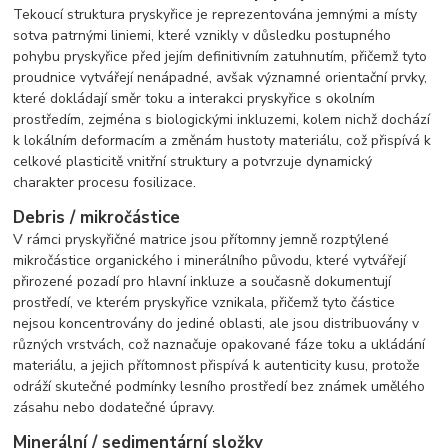
Tekoucí struktura pryskyřice je reprezentována jemnými a místy
sotva patrnými liniemi, které vznikly v důsledku postupného
pohybu pryskyřice před jejím definitivním zatuhnutím, přičemž tyto
proudnice vytvářejí nenápadné, avšak významné orientační prvky,
které dokládají směr toku a interakci pryskyřice s okolním
prostředím, zejména s biologickými inkluzemi, kolem nichž dochází
k lokálním deformacím a změnám hustoty materiálu, což přispívá k
celkové plasticitě vnitřní struktury a potvrzuje dynamický
charakter procesu fosilizace.
Debris / mikročástice
V rámci pryskyřičné matrice jsou přítomny jemně rozptýlené
mikročástice organického i minerálního původu, které vytvářejí
přirozené pozadí pro hlavní inkluze a současně dokumentují
prostředí, ve kterém pryskyřice vznikala, přičemž tyto částice
nejsou koncentrovány do jediné oblasti, ale jsou distribuovány v
různých vrstvách, což naznačuje opakované fáze toku a ukládání
materiálu, a jejich přítomnost
přispívá k autenticity kusu, protože
odráží skutečné podmínky lesního prostředí bez známek umělého
zásahu nebo dodatečné úpravy.
Minerální / sedimentární složky