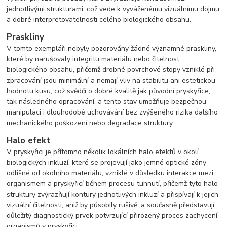
jednotlivými strukturami, což vede k vyváženému vizuálnímu dojmu
a dobré interpretovatelnosti celého biologického obsahu.
Praskliny
V tomto exempláři nebyly pozorovány žádné významné praskliny,
které by narušovaly integritu materiálu nebo čitelnost
biologického obsahu, přičemž drobné povrchové stopy vzniklé při
zpracování jsou minimální a nemají vliv na stabilitu ani estetickou
hodnotu kusu, což svědčí o dobré kvalitě jak původní pryskyřice,
tak následného opracování, a tento stav umožňuje bezpečnou
manipulaci i dlouhodobé uchovávání bez zvýšeného rizika dalšího
mechanického poškození nebo degradace struktury.
Halo efekt
V pryskyřici je přítomno několik lokálních halo efektů v okolí
biologických inkluzí, které se projevují jako jemné optické zóny
odlišné od okolního materiálu, vzniklé v důsledku interakce mezi
organismem a pryskyřicí během procesu tuhnutí, přičemž tyto halo
struktury zvýrazňují kontury jednotlivých inkluzí a přispívají k jejich
vizuální čitelnosti, aniž by působily rušivě, a současně představují
důležitý diagnostický prvek potvrzující přirozený proces zachycení
organismů v pryskyřici.