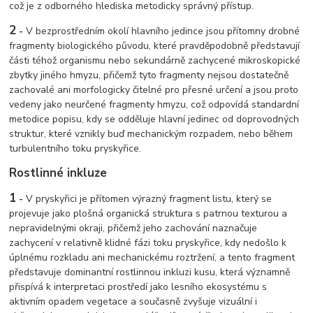
což je z odborného hlediska metodicky správný přístup.
2
-
V bezprostředním okolí hlavního jedince jsou přítomny drobné
fragmenty biologického původu, které pravděpodobně představují
části téhož organismu nebo sekundárně zachycené mikroskopické
zbytky jiného hmyzu, přičemž tyto fragmenty nejsou dostatečně
zachovalé ani morfologicky čitelné pro přesné určení a jsou proto
vedeny jako neurčené fragmenty hmyzu, což odpovídá standardní
metodice popisu, kdy se odděluje hlavní jedinec od doprovodných
struktur, které vznikly buď mechanickým rozpadem, nebo během
turbulentního toku pryskyřice.
Rostlinné inkluze
1
-
V pryskyřici je přítomen výrazný fragment listu, který se
projevuje jako plošná organická struktura s patrnou texturou a
nepravidelnými okraji, přičemž jeho zachování naznačuje
zachycení v relativně klidné fázi toku pryskyřice, kdy nedošlo k
úplnému rozkladu ani mechanickému roztržení, a tento fragment
představuje dominantní rostlinnou inkluzi kusu, která významně
přispívá k interpretaci prostředí jako lesního ekosystému s
aktivním opadem vegetace a současně zvyšuje vizuální i