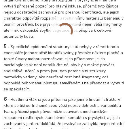
organického detritu, který je rozptýlen v pryskyřičné matrice a
vytváří přirozené pozadí pro hlavní inkluze, přičemž tyto částice
nejsou dostatečně zachovalé pro přesnou identifikaci, ale jejich
charakter odpovídá rozpadlému rostlinnému materiálu běžnému v
lesním prostředí, kde pryskyřice zachytává nejen větší fragmenty,
ale i mikroskopické zbytky vegetace, což přispívá k celkové
autenticity kusu.
5
-
Specifické epidermální struktury listů nebyly v rámci tohoto
exempláře jednoznačně identifikovány, přestože některé ploché a
tenké útvary mohou naznačovat jejich přítomnost, jejich
morfologie však není natolik čitelná, aby bylo možné provést
spolehlivé určení, a proto jsou tyto potenciální struktury
metodicky vedeny jako neurčené rostlinné fragmenty, což
odpovídá odbornému přístupu zaměřenému na přesnost a vyhnutí
se spekulacím.
6
-
Rostlinná vlákna jsou přítomna jako jemné lineární struktury,
které se liší od trichomů svou větší nepravidelností a variabilitou
tvaru, přičemž jejich původ může souviset s mechanickým
rozpadem rostlinných tkání během kontaktu s pryskyřicí, a jejich
zachování v jantaru dokládá, že pryskyřice zachytila nejen intaktní