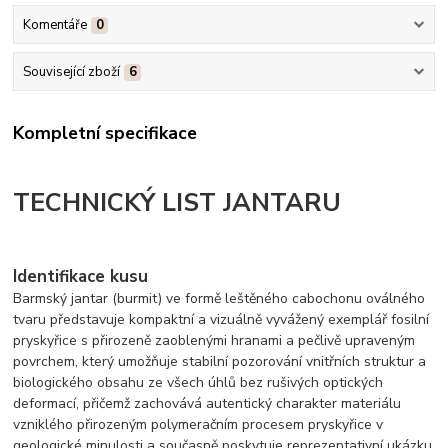
Komentáře
0
Související zboží
6
Kompletní specifikace
TECHNICKÝ LIST JANTARU
Identifikace kusu
Barmský jantar (burmit) ve formě leštěného cabochonu oválného
tvaru představuje kompaktní a vizuálně vyvážený exemplář fosilní
pryskyřice s přirozeně zaoblenými hranami a pečlivě upraveným
povrchem, který umožňuje stabilní pozorování vnitřních struktur a
biologického obsahu ze všech úhlů bez rušivých optických
deformací, přičemž zachovává autentický charakter materiálu
vzniklého přirozeným polymeračním procesem pryskyřice v
geologické minulosti a současně poskytuje reprezentativní ukázku