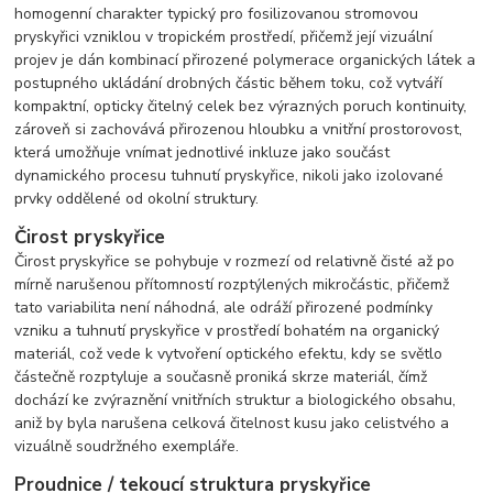
homogenní charakter typický pro fosilizovanou stromovou
pryskyřici vzniklou v tropickém prostředí, přičemž její vizuální
projev je dán kombinací přirozené polymerace organických látek a
postupného ukládání drobných částic během toku, což vytváří
kompaktní, opticky čitelný celek bez výrazných poruch kontinuity,
zároveň si zachovává přirozenou hloubku a vnitřní prostorovost,
která umožňuje vnímat jednotlivé inkluze jako součást
dynamického procesu tuhnutí pryskyřice, nikoli jako izolované
prvky oddělené od okolní struktury.
Čirost pryskyřice
Čirost pryskyřice se pohybuje v rozmezí od relativně čisté až po
mírně narušenou přítomností rozptýlených mikročástic, přičemž
tato variabilita není náhodná, ale odráží přirozené podmínky
vzniku a tuhnutí pryskyřice v prostředí bohatém na organický
materiál, což vede k vytvoření optického efektu, kdy se světlo
částečně rozptyluje a současně proniká skrze materiál, čímž
dochází ke zvýraznění vnitřních struktur a biologického obsahu,
aniž by byla narušena celková čitelnost kusu jako celistvého a
vizuálně soudržného exempláře.
Proudnice / tekoucí struktura pryskyřice