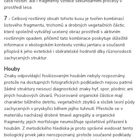
části rostlin, ale i fragmenty vzniklé sekundárními procesy v
prostředí lesa.
7
-
Celkový rostlinný obsah tohoto kusu je tvořen kombinací
listového fragmentu, trichomů a drobných vegetačních částic,
které společně vytvářejí ucelený obraz prostředí s aktivním
rostlinným opadem, přičemž tato kombinace poskytuje důležité
informace o ekologickém kontextu vzniku jantaru a současně
přispívá k jeho estetické i sběratelské hodnotě díky různorodosti
zachycených struktur.
Houby
Znaky odpovídající fosilizovaným houbám nebyly rozpoznány,
protože na dostupných fotografických podkladech nejsou patrné
žádné struktury nesoucí diagnostické znaky hyf, spor, plodnic ani
jiných houbových útvarů. Pozorované organické částice mají
charakter běžného detritu, vegetačních zbytků a složek lesní půdy
zachycených v pryskyřici během jejího tuhnutí. Přestože se v
materiálu nacházejí drobné tmavé agregáty a organické
fragmenty, jejich morfologie neumožňuje spolehlivé přiřazení k
houbám. Z metodického hlediska je proto správné evidovat tento
biologický prvek jako nerozpoznaný, protože současné podklady