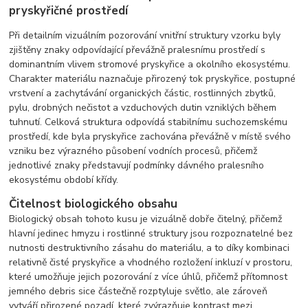
pryskyřičné prostředí
Při detailním vizuálním pozorování vnitřní struktury vzorku byly
zjištěny znaky odpovídající převážně pralesnímu prostředí s
dominantním vlivem stromové pryskyřice a okolního ekosystému.
Charakter materiálu naznačuje přirozený tok pryskyřice, postupné
vrstvení a zachytávání organických částic, rostlinných zbytků,
pylu, drobných nečistot a vzduchových dutin vzniklých během
tuhnutí. Celková struktura odpovídá stabilnímu suchozemskému
prostředí, kde byla pryskyřice zachována převážně v místě svého
vzniku bez výrazného působení vodních procesů, přičemž
jednotlivé znaky představují podmínky dávného pralesního
ekosystému období křídy.
Čitelnost biologického obsahu
Biologický obsah tohoto kusu je vizuálně dobře čitelný, přičemž
hlavní jedinec hmyzu i rostlinné struktury jsou rozpoznatelné bez
nutnosti destruktivního zásahu do materiálu, a to díky kombinaci
relativně čisté pryskyřice a vhodného rozložení inkluzí v prostoru,
které umožňuje jejich pozorování z více úhlů, přičemž přítomnost
jemného debris sice částečně rozptyluje světlo, ale zároveň
vytváří přirozené pozadí, které zvýrazňuje kontrast mezi