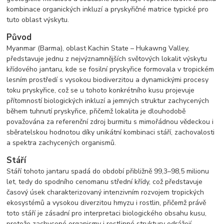
kombinace organických inkluzí a pryskyřičné matrice typické pro
tuto oblast výskytu.
Původ
Myanmar (Barma), oblast Kachin State – Hukawng Valley,
představuje jednu z nejvýznamnějších světových lokalit výskytu
křídového jantaru, kde se fosilní pryskyřice formovala v tropickém
lesním prostředí s vysokou biodiverzitou a dynamickými procesy
toku pryskyřice, což se u tohoto konkrétního kusu projevuje
přítomností biologických inkluzí a jemných struktur zachycených
během tuhnutí pryskyřice, přičemž lokalita je dlouhodobě
považována za referenční zdroj burmitu s mimořádnou vědeckou i
sběratelskou hodnotou díky unikátní kombinaci stáří, zachovalosti
a spektra zachycených organismů.
Stáří
Stáří tohoto jantaru spadá do období přibližně 99,3–98,5 milionu
let, tedy do spodního cenomanu střední křídy, což představuje
časový úsek charakterizovaný intenzivním rozvojem tropických
ekosystémů a vysokou diverzitou hmyzu i rostlin, přičemž právě
toto stáří je zásadní pro interpretaci biologického obsahu kusu,
protože zachycené organismy i rostlinné struktury odrážejí