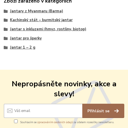
Zboží zařazeno v kategoriích
Jantary z Myanmaru (Barma)
Kachinský stát – burmitský jantar
Jantar s inkluzemi (hmyz, rostliny, biotop)
Jantar pro šperky
Jantar 1 – 2 g
Nepropásněte novinky, akce a
slevy!
Přihlásit se
Souhlasím se
zpracováním osobních údajů
za účelem rozesílky newsletteru.