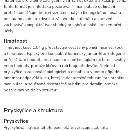
materiálu pro čitelné zachycení vnitřních struktur a inkluzí, přičemž
tento formát je z hlediska pozorování i manipulace optimální,
protože umožňuje detailní vizuální analýzu biologického obsahu
bez nutnosti destruktivního zásahu do materiálu a zároveň
zachovává kompaktní tvar vhodný pro sběratelské i prezentační
účely.
Hmotnost
Hmotnost kusu 1,84 g představuje vyvážený poměr mezi velikostí
a hmotností typický pro kompaktní burmitský jantar této kategorie,
přičemž tato hodnota není sama o sobě limitujícím faktorem kvality
nebo hodnoty, protože klíčovou roli hraje především čitelnost
pryskyřice a zachování biologického obsahu, a v tomto případě
hmotnost odpovídá kusu, který je dostatečně robustní pro stabilní
manipulaci a současně dostatečně subtilní pro detailní optické
pozorování vnitřních struktur.
Pryskyřice a struktura
Pryskyřice
Pryskyřičná matrice tohoto exempláře vykazuje stabilní a