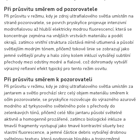
Při průsvitu směrem od pozorovatele
Při průsvitu v režimu, kdy je zdroj ultrafialového světla umístěn na
straně pozorovatele, se povrch pryskyřice projevuje intenzivní
modrofialovou až hlubší elektricky modrou fluorescencí, která se
koncentruje zejména na vnějších vrstvách materiálu a podél
okrajů, zatímco vnitřní struktura zůstává mírně utlumená a působí
světlejším modrým tónem, přičemž tokové linie se zobrazují jako
jemné světlejší pruhy a halo zóny kolem inkluzí vytvářejí subtilní
přechody mezi odstíny modré a fialové, což dohromady vytváří
výrazný reflexní efekt typický pro tento režim osvitu.
Při průsvitu směrem k pozorovateli
Při průsvitu v režimu, kdy je zdroj ultrafialového světla umístěn za
jantarem a světlo prochází skrz celý objem materiálu směrem k
očím pozorovatele, se pryskyřice rozsvěcuje do výrazného azurově
modrého až tyrkysového světelného pole s přechody do
zelenkavých tónů, přičemž celé tělo jantaru působí světelně
aktivně a homogenně prozářené, zatímco biologické inkluze a
tmavší fragmenty vystupují jako tmavé kontrastní siluety bez
vlastní fluorescence, a jemné částice debris vytvářejí drobnou
světelnou texturu, která podporuje hloubku a trojrozměrné