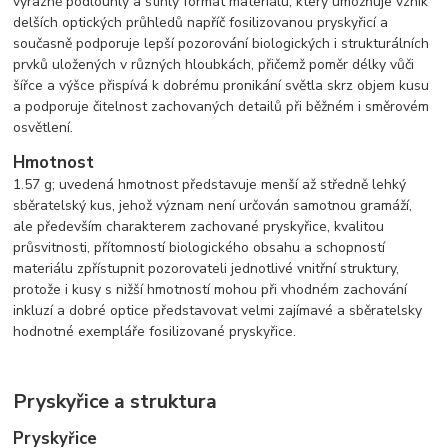
výrazně podlouhlý a štíhlý formát materiálu, který umožňuje vznik
delších optických průhledů napříč fosilizovanou pryskyřicí a
současně podporuje lepší pozorování biologických i strukturálních
prvků uložených v různých hloubkách, přičemž poměr délky vůči
šířce a výšce přispívá k dobrému pronikání světla skrz objem kusu
a podporuje čitelnost zachovaných detailů při běžném i směrovém
osvětlení.
Hmotnost
1.57 g; uvedená hmotnost představuje menší až středně lehký
sběratelský kus, jehož význam není určován samotnou gramáží,
ale především charakterem zachované pryskyřice, kvalitou
průsvitnosti, přítomností biologického obsahu a schopností
materiálu zpřístupnit pozorovateli jednotlivé vnitřní struktury,
protože i kusy s nižší hmotností mohou při vhodném zachování
inkluzí a dobré optice představovat velmi zajímavé a sběratelsky
hodnotné exempláře fosilizované pryskyřice.
Pryskyřice a struktura
Pryskyřice