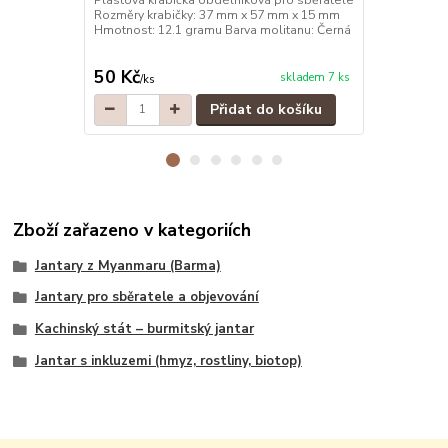
Rozměry krabičky: 37 mm x 57 mm x 15 mm
Rozměry kra
Hmotnost: 12.1 gramu Barva molitanu: Černá
Hmotnost: 10
50 Kč
30 Kč
skladem 7 ks
/
ks
/
ks
Přidat do košíku
Zboží zařazeno v kategoriích
Jantary z Myanmaru (Barma)
Jantary pro sběratele a objevování
Kachinský stát – burmitský jantar
Jantar s inkluzemi (hmyz, rostliny, biotop)