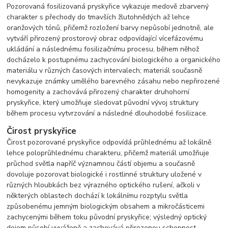
Pozorovaná fosilizovaná pryskyřice vykazuje medově zbarvený
charakter s přechody do tmavších žlutohnědých až lehce
oranžových tónů, přičemž rozložení barvy nepůsobí jednotně, ale
vytváří přirozený prostorový obraz odpovídající vícefázovému
ukládání a následnému fosilizačnímu procesu, během něhož
docházelo k postupnému zachycování biologického a organického
materiálu v různých časových intervalech; materiál současně
nevykazuje známky umělého barevného zásahu nebo nepřirozené
homogenity a zachovává přirozený charakter druhohorní
pryskyřice, který umožňuje sledovat původní vývoj struktury
během procesu vytvrzování a následné dlouhodobé fosilizace.
Čirost pryskyřice
Čirost pozorované pryskyřice odpovídá průhlednému až lokálně
lehce poloprůhlednému charakteru, přičemž materiál umožňuje
průchod světla napříč významnou částí objemu a současně
dovoluje pozorovat biologické i rostlinné struktury uložené v
různých hloubkách bez výrazného optického rušení, ačkoli v
některých oblastech dochází k lokálnímu rozptylu světla
způsobenému jemným biologickým obsahem a mikročásticemi
zachycenými během toku původní pryskyřice; výsledný optický
dojem působí vyváženě a zachovává přirozenou schopnost