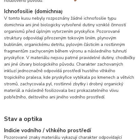
houbového původu.
Ichnofosilie (domichnia)
V tomto kusu nebyly rozpoznány žádné ichnofosilie typu
domichnia ani jiné biologicky vytvořené dutiny vzniklé činností
organismů před úplným vytvrzením pryskyřice. Pozorované
struktury odpovídají přirozeným tokovým liniím, plynovým
bublinám, organickému detritu, pylovým částicím a rostlinným
fragmentům zachyceným během výronu a následného tuhnutí
pryskyřice. V materiálu nejsou patrné pravidelné dutiny, chodbičky
ani jiné útvary biologického původu. Charakter zachovaných
inkluzí jednoznačně odpovídá prostředí hustého vlhkého
tropického pralesa, kde pryskyřice vytékala po kmenech a větvích
stromů, zachycovala pyl, rostlinné zbytky i drobný organický
materiál a následně fosilizovala bez prokazatelného vlivu
pobřežního, deltového ani jiného vodního prostředí.
Stav a optika
Indicie vodního / vlhkého prostředí
Pozorované znaky materiálu vykazují charakter odpovídající