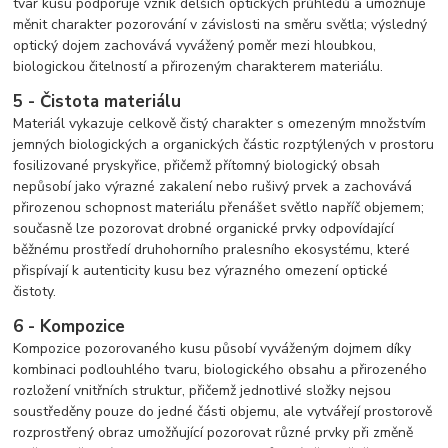
tvar kusu podporuje vznik delších optických průhledů a umožňuje
měnit charakter pozorování v závislosti na směru světla; výsledný
optický dojem zachovává vyvážený poměr mezi hloubkou,
biologickou čitelností a přirozeným charakterem materiálu.
5 - Čistota materiálu
Materiál vykazuje celkově čistý charakter s omezeným množstvím
jemných biologických a organických částic rozptýlených v prostoru
fosilizované pryskyřice, přičemž přítomný biologický obsah
nepůsobí jako výrazné zakalení nebo rušivý prvek a zachovává
přirozenou schopnost materiálu přenášet světlo napříč objemem;
současně lze pozorovat drobné organické prvky odpovídající
běžnému prostředí druhohorního pralesního ekosystému, které
přispívají k autenticity kusu bez výrazného omezení optické
čistoty.
6 - Kompozice
Kompozice pozorovaného kusu působí vyváženým dojmem díky
kombinaci podlouhlého tvaru, biologického obsahu a přirozeného
rozložení vnitřních struktur, přičemž jednotlivé složky nejsou
soustředěny pouze do jedné části objemu, ale vytvářejí prostorově
rozprostřený obraz umožňující pozorovat různé prvky při změně