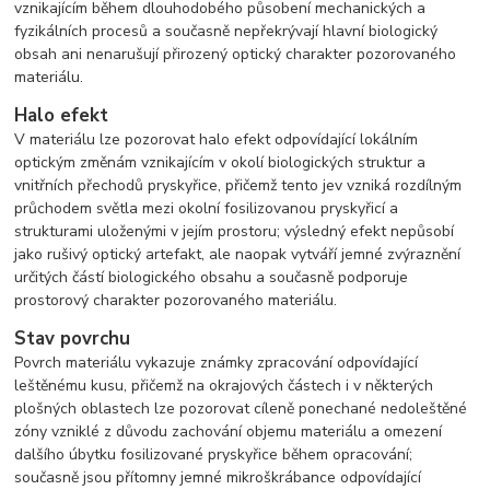
vznikajícím během dlouhodobého působení mechanických a
fyzikálních procesů a současně nepřekrývají hlavní biologický
obsah ani nenarušují přirozený optický charakter pozorovaného
materiálu.
Halo efekt
V materiálu lze pozorovat halo efekt odpovídající lokálním
optickým změnám vznikajícím v okolí biologických struktur a
vnitřních přechodů pryskyřice, přičemž tento jev vzniká rozdílným
průchodem světla mezi okolní fosilizovanou pryskyřicí a
strukturami uloženými v jejím prostoru; výsledný efekt nepůsobí
jako rušivý optický artefakt, ale naopak vytváří jemné zvýraznění
určitých částí biologického obsahu a současně podporuje
prostorový charakter pozorovaného materiálu.
Stav povrchu
Povrch materiálu vykazuje známky zpracování odpovídající
leštěnému kusu, přičemž na okrajových částech i v některých
plošných oblastech lze pozorovat cíleně ponechané nedoleštěné
zóny vzniklé z důvodu zachování objemu materiálu a omezení
dalšího úbytku fosilizované pryskyřice během opracování;
současně jsou přítomny jemné mikroškrábance odpovídající