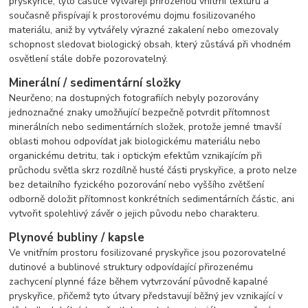
pryskyřice; tyto částice vytvářejí přirozenou vnitřní texturu a
současně přispívají k prostorovému dojmu fosilizovaného
materiálu, aniž by vytvářely výrazné zakalení nebo omezovaly
schopnost sledovat biologický obsah, který zůstává při vhodném
osvětlení stále dobře pozorovatelný.
Minerální / sedimentární složky
Neurčeno; na dostupných fotografiích nebyly pozorovány
jednoznačné znaky umožňující bezpečně potvrdit přítomnost
minerálních nebo sedimentárních složek, protože jemné tmavší
oblasti mohou odpovídat jak biologickému materiálu nebo
organickému detritu, tak i optickým efektům vznikajícím při
průchodu světla skrz rozdílně husté části pryskyřice, a proto nelze
bez detailního fyzického pozorování nebo vyššího zvětšení
odborně doložit přítomnost konkrétních sedimentárních částic, ani
vytvořit spolehlivý závěr o jejich původu nebo charakteru.
Plynové bubliny / kapsle
Ve vnitřním prostoru fosilizované pryskyřice jsou pozorovatelné
dutinové a bublinové struktury odpovídající přirozenému
zachycení plynné fáze během vytvrzování původně kapalné
pryskyřice, přičemž tyto útvary představují běžný jev vznikající v