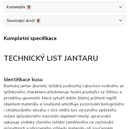
Komentáře
0
Související zboží
6
Kompletní specifikace
TECHNICKÝ LIST JANTARU
Identifikace kusu
Barmský jantar (burmit), leštěný podlouhlý cabochon oválného až
tyčinkového charakteru představuje fosilní pryskyřici se štíhlou a
protáhlou geometrií, která vytváří dobře čitelný průhled napříč
objemem materiálu a současně umožňuje pozorování biologického
i strukturálního obsahu z více směrů bez výrazného optického
rušení způsobeného masivním objemem hmoty; zpracování
vykazuje známky cíleného leštění zaměřeného na zachování
průsvitnosti a přirozeného vzhledu materiálu při současném