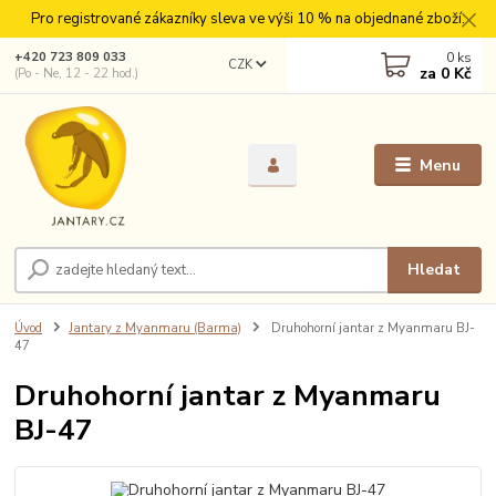
Pro registrované zákazníky sleva ve výši 10 % na objednané zboží.
0
ks
+420 723 809 033
CZK
za
0 Kč
(Po - Ne, 12 - 22 hod.)
Menu
Hledat
Úvod
Jantary z Myanmaru (Barma)
Druhohorní jantar z Myanmaru BJ-
47
Druhohorní jantar z Myanmaru
BJ-47