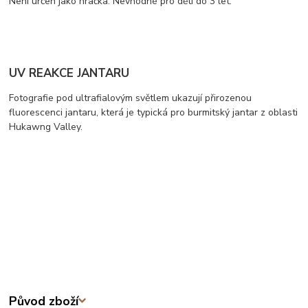
Není určen jako hračka. Nevhodné pro děti do 3 let.
UV REAKCE JANTARU
Fotografie pod ultrafialovým světlem ukazují přirozenou
fluorescenci jantaru, která je typická pro burmitský jantar z oblasti
Hukawng Valley.
Původ zboží