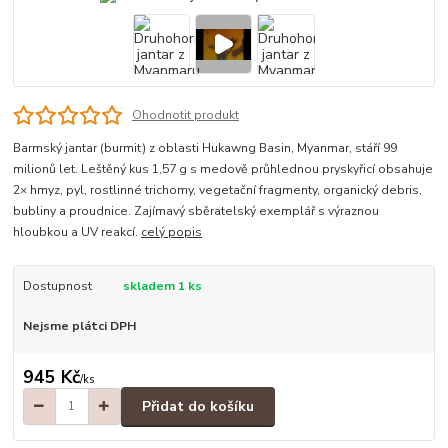
Ohodnotit produkt
Barmský jantar (burmit) z oblasti Hukawng Basin, Myanmar, stáří 99
milionů let. Leštěný kus 1,57 g s medově průhlednou pryskyřicí obsahuje
2× hmyz, pyl, rostlinné trichomy, vegetační fragmenty, organický debris,
bubliny a proudnice. Zajímavý sběratelský exemplář s výraznou
hloubkou a UV reakcí.
celý popis
Dostupnost
skladem 1 ks
Nejsme plátci DPH
945 Kč
/
ks
Přidat do košíku