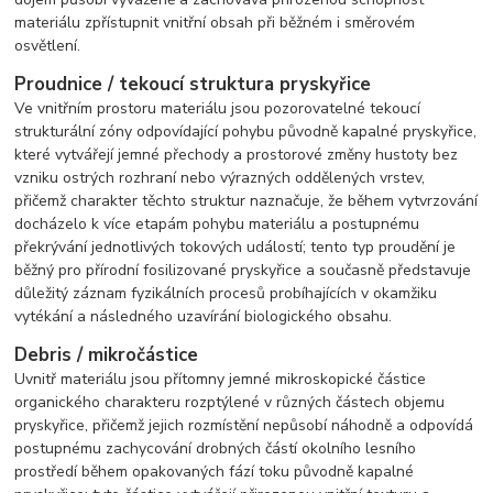
materiálu zpřístupnit vnitřní obsah při běžném i směrovém
osvětlení.
Proudnice / tekoucí struktura pryskyřice
Ve vnitřním prostoru materiálu jsou pozorovatelné tekoucí
strukturální zóny odpovídající pohybu původně kapalné pryskyřice,
které vytvářejí jemné přechody a prostorové změny hustoty bez
vzniku ostrých rozhraní nebo výrazných oddělených vrstev,
přičemž charakter těchto struktur naznačuje, že během vytvrzování
docházelo k více etapám pohybu materiálu a postupnému
překrývání jednotlivých tokových událostí; tento typ proudění je
běžný pro přírodní fosilizované pryskyřice a současně představuje
důležitý záznam fyzikálních procesů probíhajících v okamžiku
vytékání a následného uzavírání biologického obsahu.
Debris / mikročástice
Uvnitř materiálu jsou přítomny jemné mikroskopické částice
organického charakteru rozptýlené v různých částech objemu
pryskyřice, přičemž jejich rozmístění nepůsobí náhodně a odpovídá
postupnému zachycování drobných částí okolního lesního
prostředí během opakovaných fází toku původně kapalné