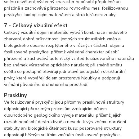
směru osvětlení; výsledný charakter nepůsobí přeplněně ani
prázdně a zachovává přirozenou rovnováhu mezi fosilizovanou
pryskyřicí, biologickým materiálem a strukturálními znaky.
7 - Celkový vizuální efekt
Celkový vizuální dojem materiálu vytváří kombinace medového
zbarvení, dobré průsvitnosti, jemných strukturálních změn a
biologického obsahu rozptýleného v různých částech objemu
fosilizované pryskyřice, přičemž výsledný charakter působí
přirozeně a zachovává autentický vzhled fosilizovaného materiálu
bez známek výrazného optického narušení; při změně směru
světla se postupně otevírají jednotlivé biologické i strukturální
prvky, které vytvářejí dojem prostorové hloubky a podporují
vnímání původního druhohorního prostředí.
Praskliny
Ve fosilizované pryskyřici jsou přítomny prasklinové struktury
odpovídající přirozeným procesům vznikajícím během
dlouhodobého geologického vývoje materiálu, přičemž jejich
rozsah nepůsobí destruktivně a nevede k výraznému narušení
stability ani biologické čitelnosti kusu; pozorované struktury
odpovídají běžným vnitřním změnám fosilizované pryskyřice