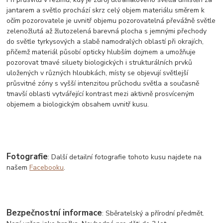
jantarem a světlo prochází skrz celý objem materiálu směrem k
očím pozorovatele je uvnitř objemu pozorovatelná převážně světle
zelenožlutá až žlutozelená barevná plocha s jemnými přechody
do světle tyrkysových a slabě namodralých oblastí při okrajích,
přičemž materiál působí opticky hlubším dojmem a umožňuje
pozorovat tmavé siluety biologických i strukturálních prvků
uložených v různých hloubkách, místy se objevují světlejší
průsvitné zóny s vyšší intenzitou průchodu světla a současně
tmavší oblasti vytvářející kontrast mezi aktivně prosvíceným
objemem a biologickým obsahem uvnitř kusu.
Fotografie
: Další detailní fotografie tohoto kusu najdete na
našem
Facebooku
.
Bezpečnostní informace
: Sběratelský a přírodní předmět.