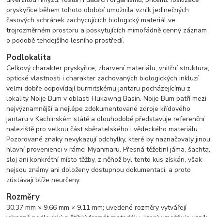
pryskyřice během tohoto období umožnila vznik jedinečných
časových schránek zachycujících biologický materiál ve
trojrozměrném prostoru a poskytujících mimořádně cenný záznam
o podobě tehdejšího lesního prostředí.
Podlokalita
Celkový charakter pryskyřice, zbarvení materiálu, vnitřní struktura,
optické vlastnosti i charakter zachovaných biologických inkluzí
velmi dobře odpovídají burmitskému jantaru pocházejícímu z
lokality Noije Bum v oblasti Hukawng Basin. Noije Bum patří mezi
nejvýznamnější a nejlépe zdokumentované zdroje křídového
jantaru v Kachinském státě a dlouhodobě představuje referenční
naleziště pro velkou část sběratelského i vědeckého materiálu.
Pozorované znaky nevykazují odchylky, které by naznačovaly jinou
hlavní provenienci v rámci Myanmaru. Přesná těžební jáma, šachta,
sloj ani konkrétní místo těžby, z něhož byl tento kus získán, však
nejsou známy ani doloženy dostupnou dokumentací, a proto
zůstávají blíže neurčeny.
Rozměry
30.37 mm × 9.66 mm × 9.11 mm; uvedené rozměry vytvářejí