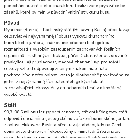
ponechání autentického charakteru fosilizované pryskyřice bez
zásahů, které by měnily původní vnitřní strukturu kusu.
Původ
Myanmar (Barma) – Kachinský stát (Hukawng Basin) představuje
celosvětově nejvýznamnější oblast výskytu druhohorního
burmitského jantaru, známou mimořádnou biologickou
rozmanitostí a vysokým zastoupením zachovaných fosilních
organismů i rostlinných struktur, přičemž charakter pozorované
pryskyřice, její průhlednost, medové zbarvení, typ proudění i
celkový vzhled odpovídají známým znakům materiálu
pocházejícího z této oblasti, která je dlouhodobě považována za
jednu z nejvýznamnějších paleontologických lokalit
zachovávajících ekosystémy druhohorních lesů v mimořádně
vysoké kvalitě.
Stáří
99,3–98,5 milionu let (spodní cenoman, střední křída); toto stáří
odpovídá oficiálnímu geologickému zařazení burmitského jantaru
z oblasti Hukawng Basin a představuje období, kdy na Zemi
dominovaly druhohorní ekosystémy s mimořádně rozvinutou
diverzitou hmyzu, rostlin i dalších organismů, přičemž fosilizace