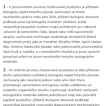
1
-
V pozorovaném prostoru fosilizované pryskyřice je přítomen
biologický objekt hmyzího původu zachovaný ve formě
neurčeného jedince nebo jeho části, přičemž dostupné obrazové
podklady potvrzují biologický charakter struktury, avšak
neumožňují bezpečné rozlišení znaků potřebných pro odborné
zařazení do konkrétního řádu, čeledi nebo nižší taxonomické
skupiny; zachovaná morfologie neobsahuje dostatečně čitelné
diagnostické prvky, jako je charakter žilnatiny křídel, úplná stavba
těla, zřetelné článkování tykadel nebo jednoznačně pozorovatelné
části hrudi a zadečku, a z metodického hlediska je proto správné
ponechat určení na úrovni neurčeného hmyzího biologického
materiálu.
2
-
Ve vnitřním prostoru fosilizované pryskyřice je dále přítomen
druhý samostatně rozlišitelný biologický objekt hmyzího původu
zachovaný jako neurčený jedinec nebo jeho část, který
představuje samostatnou biologickou složku oddělenou od
ostatního organického obsahu a potvrzuje vícečetné zachycení
biologického materiálu během jednotlivých etap toku původně
kapalné pryskyřice, přičemž dostupné obrazové podklady
neumožňují bezpečné rozpoznání diagnostických morfologických