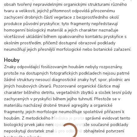
obsah tvořený nepravidelnými organickými strukturami různého
tvaru a velikosti, jejichž přítomnost odpovídá přirozenému
zachycení drobných částí vegetace z bezprostředního okolí
produkce původní pryskyřice; tyto fragmenty nepředstavují
homogenní biologický materiál a jejich charakter naznačuje
vícefázové ukládání během opakovaného kontaktu pryskyřice s
okolním prostředím, přičemž dostupné obrazové podklady
neumožňují jejich přesnější morfologické nebo botanické zařazení.
Houby
Znaky odpovídající fosilizovaným houbám nebyly rozpoznány,
protože na dostupných fotografických podkladech nejsou patrné
žádné struktury nesoucí diagnostické znaky hyf, spor, plodnic ani
jiných houbových útvarů. Pozorované organické částice mají
charakter běžného detritu, vegetačních zbytků a složek lesní půdy
zachycených v pryskyřici během jejího tuhnutí. Přestože se v
materiálu nacházejí drobné tmavé agregáty a organické
fragmenty, jejich morfologie neumožňuje spolehlivé přiřazení k
houbám. Z metodického hlediska je proto správné evidovat tento
biologický prvek jako nerozpoznaný, protože současné podklady
neposkytují dostatek znaků pro odborně obhajitelné potvrzení