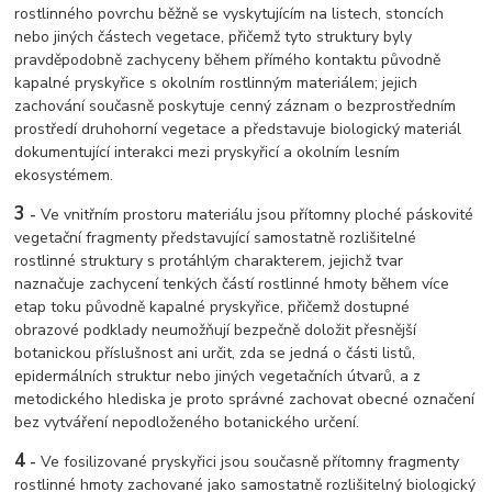
rostlinného povrchu běžně se vyskytujícím na listech, stoncích
nebo jiných částech vegetace, přičemž tyto struktury byly
pravděpodobně zachyceny během přímého kontaktu původně
kapalné pryskyřice s okolním rostlinným materiálem; jejich
zachování současně poskytuje cenný záznam o bezprostředním
prostředí druhohorní vegetace a představuje biologický materiál
dokumentující interakci mezi pryskyřicí a okolním lesním
ekosystémem.
3
-
Ve vnitřním prostoru materiálu jsou přítomny ploché páskovité
vegetační fragmenty představující samostatně rozlišitelné
rostlinné struktury s protáhlým charakterem, jejichž tvar
naznačuje zachycení tenkých částí rostlinné hmoty během více
etap toku původně kapalné pryskyřice, přičemž dostupné
obrazové podklady neumožňují bezpečně doložit přesnější
botanickou příslušnost ani určit, zda se jedná o části listů,
epidermálních struktur nebo jiných vegetačních útvarů, a z
metodického hlediska je proto správné zachovat obecné označení
bez vytváření nepodloženého botanického určení.
4
-
Ve fosilizované pryskyřici jsou současně přítomny fragmenty
rostlinné hmoty zachované jako samostatně rozlišitelný biologický