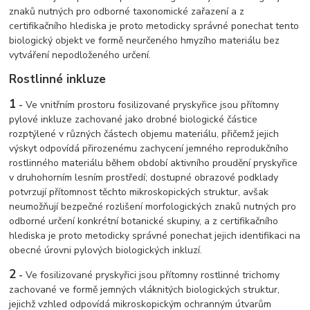
znaků nutných pro odborné taxonomické zařazení a z
certifikačního hlediska je proto metodicky správné ponechat tento
biologický objekt ve formě neurčeného hmyzího materiálu bez
vytváření nepodloženého určení.
Rostlinné inkluze
1
-
Ve vnitřním prostoru fosilizované pryskyřice jsou přítomny
pylové inkluze zachované jako drobné biologické částice
rozptýlené v různých částech objemu materiálu, přičemž jejich
výskyt odpovídá přirozenému zachycení jemného reprodukčního
rostlinného materiálu během období aktivního proudění pryskyřice
v druhohorním lesním prostředí; dostupné obrazové podklady
potvrzují přítomnost těchto mikroskopických struktur, avšak
neumožňují bezpečné rozlišení morfologických znaků nutných pro
odborné určení konkrétní botanické skupiny, a z certifikačního
hlediska je proto metodicky správné ponechat jejich identifikaci na
obecné úrovni pylových biologických inkluzí.
2
-
Ve fosilizované pryskyřici jsou přítomny rostlinné trichomy
zachované ve formě jemných vláknitých biologických struktur,
jejichž vzhled odpovídá mikroskopickým ochranným útvarům