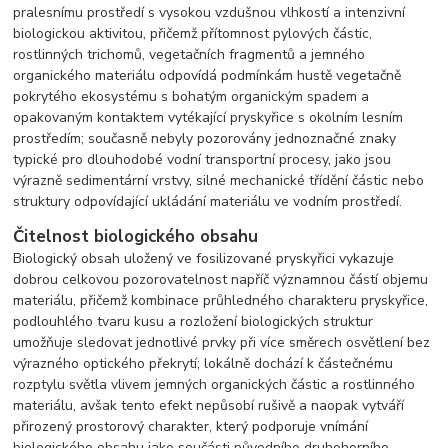
pralesnímu prostředí s vysokou vzdušnou vlhkostí a intenzivní
biologickou aktivitou, přičemž přítomnost pylových částic,
rostlinných trichomů, vegetačních fragmentů a jemného
organického materiálu odpovídá podmínkám hustě vegetačně
pokrytého ekosystému s bohatým organickým spadem a
opakovaným kontaktem vytékající pryskyřice s okolním lesním
prostředím; současně nebyly pozorovány jednoznačné znaky
typické pro dlouhodobé vodní transportní procesy, jako jsou
výrazně sedimentární vrstvy, silné mechanické třídění částic nebo
struktury odpovídající ukládání materiálu ve vodním prostředí.
Čitelnost biologického obsahu
Biologický obsah uložený ve fosilizované pryskyřici vykazuje
dobrou celkovou pozorovatelnost napříč významnou částí objemu
materiálu, přičemž kombinace průhledného charakteru pryskyřice,
podlouhlého tvaru kusu a rozložení biologických struktur
umožňuje sledovat jednotlivé prvky při více směrech osvětlení bez
výrazného optického překrytí; lokálně dochází k částečnému
rozptylu světla vlivem jemných organických částic a rostlinného
materiálu, avšak tento efekt nepůsobí rušivě a naopak vytváří
přirozený prostorový charakter, který podporuje vnímání
biologického obsahu jako součásti původního druhohorního