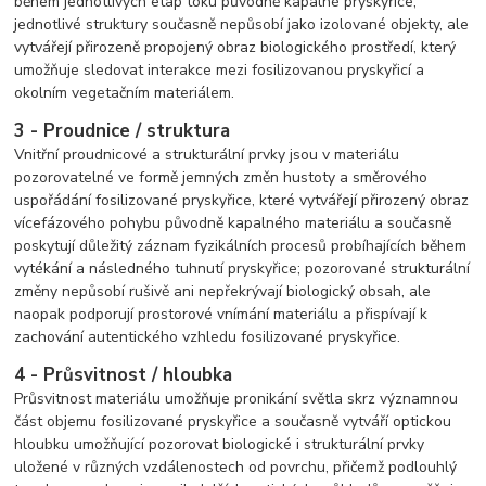
během jednotlivých etap toku původně kapalné pryskyřice;
jednotlivé struktury současně nepůsobí jako izolované objekty, ale
vytvářejí přirozeně propojený obraz biologického prostředí, který
umožňuje sledovat interakce mezi fosilizovanou pryskyřicí a
okolním vegetačním materiálem.
3 - Proudnice / struktura
Vnitřní proudnicové a strukturální prvky jsou v materiálu
pozorovatelné ve formě jemných změn hustoty a směrového
uspořádání fosilizované pryskyřice, které vytvářejí přirozený obraz
vícefázového pohybu původně kapalného materiálu a současně
poskytují důležitý záznam fyzikálních procesů probíhajících během
vytékání a následného tuhnutí pryskyřice; pozorované strukturální
změny nepůsobí rušivě ani nepřekrývají biologický obsah, ale
naopak podporují prostorové vnímání materiálu a přispívají k
zachování autentického vzhledu fosilizované pryskyřice.
4 - Průsvitnost / hloubka
Průsvitnost materiálu umožňuje pronikání světla skrz významnou
část objemu fosilizované pryskyřice a současně vytváří optickou
hloubku umožňující pozorovat biologické i strukturální prvky
uložené v různých vzdálenostech od povrchu, přičemž podlouhlý