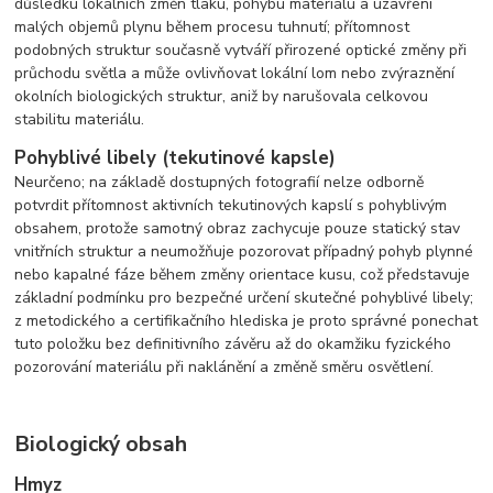
důsledku lokálních změn tlaku, pohybu materiálu a uzavření
malých objemů plynu během procesu tuhnutí; přítomnost
podobných struktur současně vytváří přirozené optické změny při
průchodu světla a může ovlivňovat lokální lom nebo zvýraznění
okolních biologických struktur, aniž by narušovala celkovou
stabilitu materiálu.
Pohyblivé libely (tekutinové kapsle)
Neurčeno; na základě dostupných fotografií nelze odborně
potvrdit přítomnost aktivních tekutinových kapslí s pohyblivým
obsahem, protože samotný obraz zachycuje pouze statický stav
vnitřních struktur a neumožňuje pozorovat případný pohyb plynné
nebo kapalné fáze během změny orientace kusu, což představuje
základní podmínku pro bezpečné určení skutečné pohyblivé libely;
z metodického a certifikačního hlediska je proto správné ponechat
tuto položku bez definitivního závěru až do okamžiku fyzického
pozorování materiálu při naklánění a změně směru osvětlení.
Biologický obsah
Hmyz