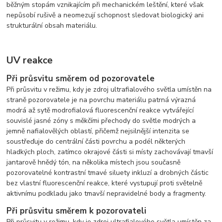
běžným stopám vznikajícím při mechanickém leštění, které však
nepůsobí rušivě a neomezují schopnost sledovat biologický ani
strukturální obsah materiálu.
UV reakce
Při průsvitu směrem od pozorovatele
Při průsvitu v režimu, kdy je zdroj ultrafialového světla umístěn na
straně pozorovatele je na povrchu materiálu patrná výrazná
modrá až sytě modrofialová fluorescenční reakce vytvářející
souvislé jasné zóny s měkčími přechody do světle modrých a
jemně nafialovělých oblastí, přičemž nejsilnější intenzita se
soustřeďuje do centrální části povrchu a podél některých
hladkých ploch, zatímco okrajové části si místy zachovávají tmavší
jantarově hnědý tón, na několika místech jsou současně
pozorovatelné kontrastní tmavé siluety inkluzí a drobných částic
bez vlastní fluorescenční reakce, které vystupují proti světelně
aktivnímu podkladu jako tmavší nepravidelné body a fragmenty.
Při průsvitu směrem k pozorovateli
Při průsvitu v režimu, kdy je zdroj ultrafialového světla umístěn za