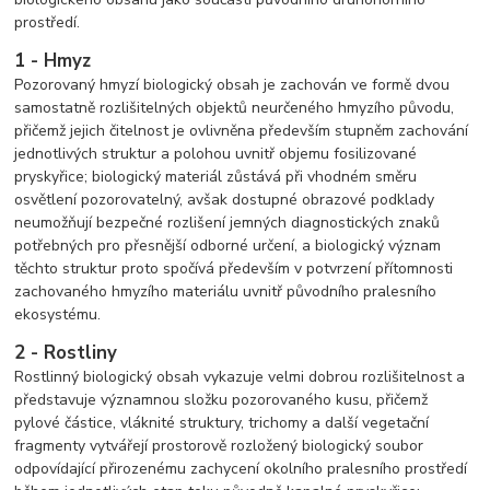
prostředí.
1 - Hmyz
Pozorovaný hmyzí biologický obsah je zachován ve formě dvou
samostatně rozlišitelných objektů neurčeného hmyzího původu,
přičemž jejich čitelnost je ovlivněna především stupněm zachování
jednotlivých struktur a polohou uvnitř objemu fosilizované
pryskyřice; biologický materiál zůstává při vhodném směru
osvětlení pozorovatelný, avšak dostupné obrazové podklady
neumožňují bezpečné rozlišení jemných diagnostických znaků
potřebných pro přesnější odborné určení, a biologický význam
těchto struktur proto spočívá především v potvrzení přítomnosti
zachovaného hmyzího materiálu uvnitř původního pralesního
ekosystému.
2 - Rostliny
Rostlinný biologický obsah vykazuje velmi dobrou rozlišitelnost a
představuje významnou složku pozorovaného kusu, přičemž
pylové částice, vláknité struktury, trichomy a další vegetační
fragmenty vytvářejí prostorově rozložený biologický soubor
odpovídající přirozenému zachycení okolního pralesního prostředí