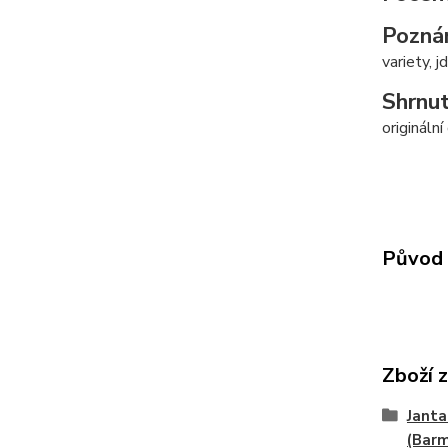
Pozná
variety, j
Shrnut
origináln
Původ 
Zboží 
Janta
(Bar