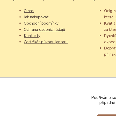
O nás
Origin
Jak nakupovat
které 
Obchodní podmínky
Kvalit
Ochrana osobních údajů
za kte
Kontakty
Rychl
Certifikát původu jantaru
exped
Dopra
při ná
Používáme sou
případně