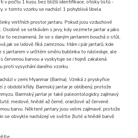
 v počtu 1 kusu, bez bližší identifikace, otisky listů -
dy, v tomto vzorku se nachází: 1 pohyblivá libela.
linky vnitřních prostor jantaru. Pokud jsou vzduchové
. Osobně se setkávám s jevy, kdy vezmete jantar a jako
ale to neznamená, že se s daným jantarem bouchá o stůl,
á jak se lidově říká zamrznou. Mám i pár jantarů, kde
te s jantarem v určitém směru bublinka to následuje, ale
 s červenou barvou a vyskytuje se i hojně zakalená.
u proti vysychání daného vzorku.
nachází v zemi Myanmar (Barma). Vzniká z pryskyřice
 z období křídy. Barmský jantar je oblíbený, protože
 hmyzu. Barmský jantar je také paleontologicky zajímavý
luté, medové, hnědé až černé, oranžové až červené.
nou barvu. Některé jantary jsou velmi zajímavé, protože
in se obvykle nacházejí ve světle žluté a hnědé barvě
ětle.