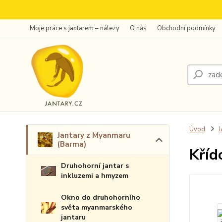
Moje práce s jantarem – nálezy
O nás
Obchodní podmínky
Úvod
J
Jantary z Myanmaru
(Barma)
Kříd
Druhohorní jantar s
inkluzemi a hmyzem
Okno do druhohorního
světa myanmarského
jantaru