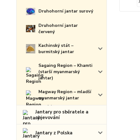
Druhohorní jantar surový
Druhohorní jantar
červený
Kachinský stát –
burmitský jantar
Sagaing Region – Khamti
(starší myanmarský
jantar)
Magway Region – mladší
myanmarský jantar
Jantary pro sběratele a
objevování
Jantary z Polska