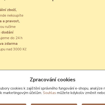
ální zboží,
jinde nekoupíte
a a pravost,
rou ručíme
é dodání
ujeme do 24 h
va zdarma
kupu nad 3000 Kč
Upravit sběr cookies.
Zpracování cookies
bory cookies k zajištění správného fungování e-shopu, analýze 
 k marketingovým účelům.
Souhlas
můžete kdykoliv změnit nebo