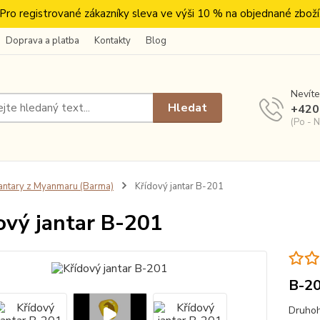
Pro registrované zákazníky sleva ve výši 10 % na objednané zboží
Doprava a platba
Kontakty
Blog
Nevíte
Hledat
+420
(Po - N
antary z Myanmaru (Barma)
Křídový jantar B-201
ový jantar B-201
B-2
Druhoh