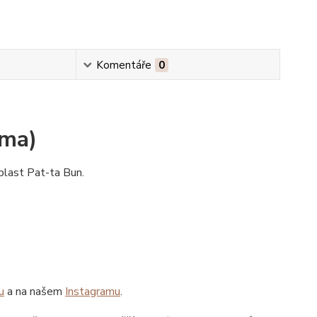
Komentáře
0
rma)
blast Pat-ta Bun.
u
a na našem
Instagramu
.