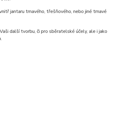
 uvnitř jantaru tmavého, třešňového, nebo jiné tmavé
ši další tvorbu, či pro sběratelské účely, ale i jako
.