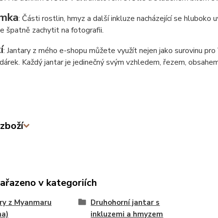
mka
: Části rostlin, hmyz a další inkluze nacházející se hluboko
de špatně zachytit na fotografii.
í
: Jantary z mého e-shopu můžete využít nejen jako surovinu pro Va
í dárek. Každý jantar je jedinečný svým vzhledem, řezem, obsahem
zboží
zařazeno v kategoriích
ry z Myanmaru
Druhohorní jantar s
ma)
inkluzemi a hmyzem