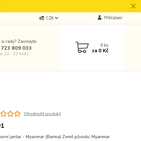
.
Přihlášení
CZK
 si rady? Zavolejte.
0
ks
 723 809 033
za
0 Kč
e, 12 - 22 hod.)
Ohodnotit produkt
01
orní jantar - Myanmar (Barma) Země původu: Myanmar