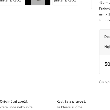
(Barma
Křídov
mm x 1
fotogr
Dos
Nej
50
Číslo p
Originální zboží,
Kvalita a pravost,
které jinde nekoupíte
za kterou ručíme