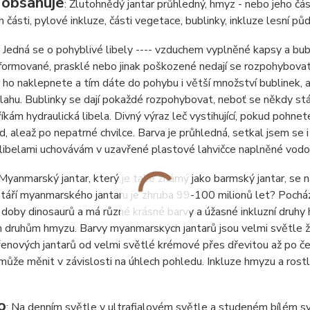
 obsahuje
: Žlutohnědý jantar průhledný, hmyz - nebo jeho části
ch části, pylové inkluze, části vegetace, bublinky, inkluze lesní pů
: Jedná se o pohyblivé libely ---- vzduchem vyplněné kapsy a bub
ormované, prasklé nebo jinak poškozené nedají se rozpohybovat
ho naklepnete a tím dáte do pohybu i větší množství bublinek, 
ahu. Bublinky se dají pokaždé rozpohybovat, neboť se někdy stáv
říkám hydraulická libela. Divný výraz leč vystihující, pokud pohne
d, ale
až po nepatrné chvilce. Barva je průhledná, setkal jsem se i
 libelami uchovávám v uzavřené plastové lahvičce naplněné vodo
 Myanmarský jantar, který je také známý jako barmský jantar, se 
táří myanmarského jantaru je zhruba 99-100 milionů let? Pochází
 doby dinosaurů a má různé krásné barvy a úžasné inkluzní druhy
 druhům hmyzu. Barvy myanmarských jantarů jsou velmi světle ž
enových jantarů od velmi světlé krémové přes dřevitou až po čer
může měnit v závislosti na úhlech pohledu. Inkluze hmyzu a rostl
o
: Na denním světle v ultrafialovém světle a studeném bílém sv