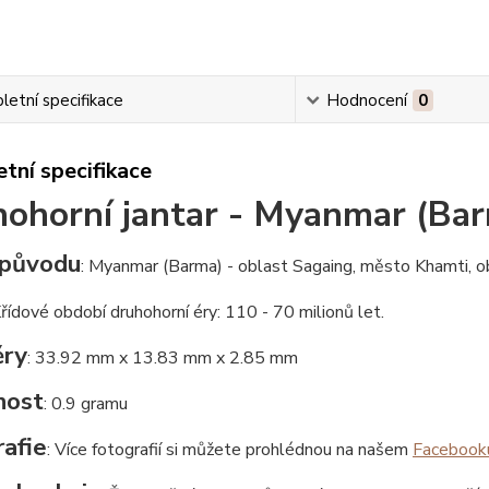
etní specifikace
Hodnocení
0
tní specifikace
ohorní jantar - Myanmar (Ba
původu
: Myanmar (Barma) - oblast Sagaing, město Khamti, o
Křídové období druhohorní éry: 110 - 70 milionů let.
ry
: 33.92 mm x 13.83 mm x 2.85 mm
nost
: 0.9 gramu
afie
: Více fotografií si můžete prohlédnou na našem
Facebook