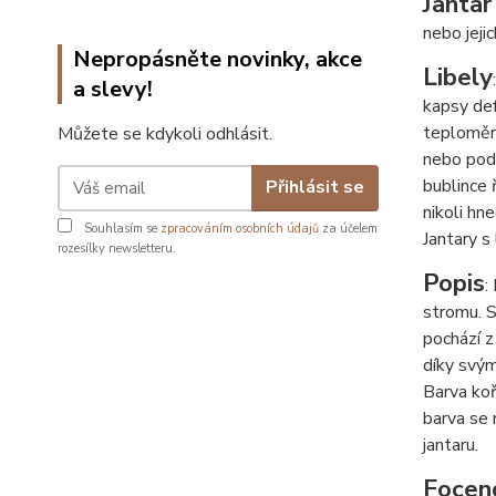
Jantar
nebo jeji
Nepropásněte novinky, akce
Libely
a slevy!
kapsy def
teploměr 
Můžete se kdykoli odhlásit.
nebo podl
bublince 
Přihlásit se
nikoli hne
Souhlasím se
zpracováním osobních údajů
za účelem
Jantary s
rozesílky newsletteru.
Popis
:
stromu. S
pochází z
díky svým
Barva koř
barva se 
jantaru.
Focen