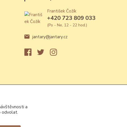
František Čožík
+420 723 809 033
(Po - Ne, 12 - 22 hod.)
jantary@jantary.cz
návštěvnosti a
 odvolat.
Vytvořeno na
Eshop-rychle.cz