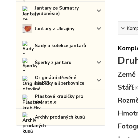
Jantary ze Sumatry
(Indonésie)
Kompl
Jantary z Ukrajiny
Sady a kolekce jantarů
Komple
Druh
Šperky z jantaru
Země 
Originální dřevěné
krabičky a šperkovnice
Stáří
: 
Plastové krabičky pro
Rozmě
sběratele
Hmot
Archiv prodaných kusů
Fotogr