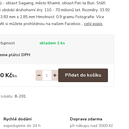
) - oblast Sagaing, město Khamti, oblast Pat-ta Bun. Stáří:
é období druhohorní éry: 110 - 70 milionů let. Rozměry: 33.92
3.83 mm x 2.85 mm Hmotnost: 0.9 gramu Fotografie: Více
afií si můžete prohlédnou na našem Faceboo...
celý popis
tupnost
skladem 1 ks
sme plátci DPH
0 Kč
Přidat do košíku
/
ks
roduktu:
B-201
Rychlé dodání
Doprava zdarma
expedujeme do 24 h
při nákupu nad 3000 Kč