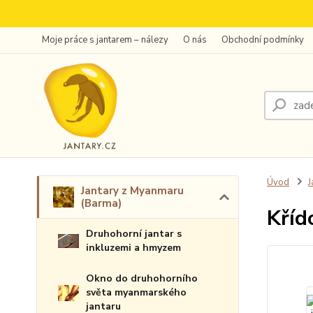
Moje práce s jantarem – nálezy
O nás
Obchodní podmínky
Úvod
J
Jantary z Myanmaru
(Barma)
Kříd
Druhohorní jantar s
inkluzemi a hmyzem
Okno do druhohorního
světa myanmarského
jantaru