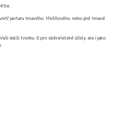
ětle.
 uvnitř jantaru tmavého, třešňového, nebo jiné tmavé
ši další tvorbu, či pro sběratelské účely, ale i jako
.