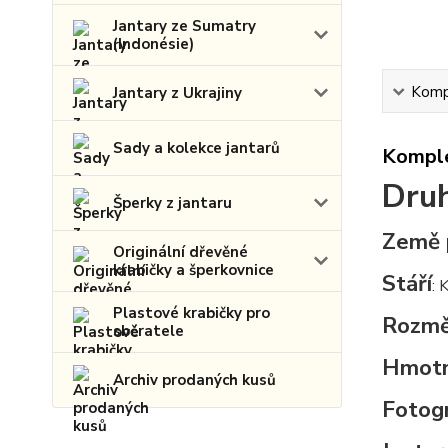
Jantary ze Sumatry
(Indonésie)
Kompl
Jantary z Ukrajiny
Sady a kolekce jantarů
Komple
Druh
Šperky z jantaru
Země 
Originální dřevěné
krabičky a šperkovnice
Stáří
: 
Plastové krabičky pro
Rozmě
sběratele
Hmot
Archiv prodaných kusů
Fotogr