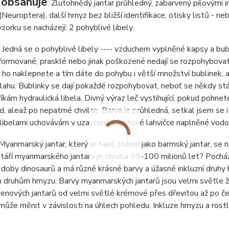
 obsahuje
: Žlutohnědý jantar průhledný, zabarvený pilovými in
 (Neuroptera), další hmyz bez bližší identifikace, otisky listů - neb
zorku se nacházejí: 2 pohyblivé libely.
: Jedná se o pohyblivé libely ---- vzduchem vyplněné kapsy a bub
ormované, prasklé nebo jinak poškozené nedají se rozpohybovat
ho naklepnete a tím dáte do pohybu i větší množství bublinek, 
ahu. Bublinky se dají pokaždé rozpohybovat, neboť se někdy stáv
říkám hydraulická libela. Divný výraz leč vystihující, pokud pohne
d, ale
až po nepatrné chvilce. Barva je průhledná, setkal jsem se i
 libelami uchovávám v uzavřené plastové lahvičce naplněné vodo
 Myanmarský jantar, který je také známý jako barmský jantar, se 
táří myanmarského jantaru je zhruba 99-100 milionů let? Pochází
 doby dinosaurů a má různé krásné barvy a úžasné inkluzní druhy
 druhům hmyzu. Barvy myanmarských jantarů jsou velmi světle ž
enových jantarů od velmi světlé krémové přes dřevitou až po čer
může měnit v závislosti na úhlech pohledu. Inkluze hmyzu a rostl