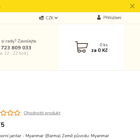
.
Přihlášení
CZK
 si rady? Zavolejte.
0
ks
 723 809 033
za
0 Kč
e, 12 - 22 hod.)
Ohodnotit produkt
75
orní jantar - Myanmar (Barma) Země původu: Myanmar