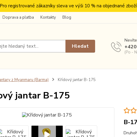
Pro registrované zákazníky sleva ve výši 10 % na objednané zboží
Doprava a platba
Kontakty
Blog
Nevíte
Hledat
+420
(Po - N
antary z Myanmaru (Barma)
Křídový jantar B-175
ový jantar B-175
B-1
Druhoh