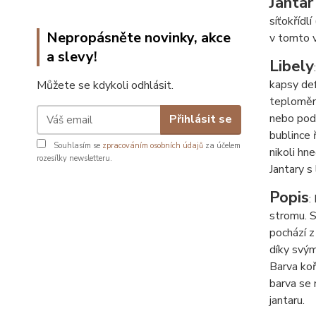
Jantar
síťokřídlí
Nepropásněte novinky, akce
v tomto v
a slevy!
Libely
kapsy def
Můžete se kdykoli odhlásit.
teploměr 
nebo podl
Přihlásit se
bublince 
Souhlasím se
zpracováním osobních údajů
za účelem
nikoli hne
rozesílky newsletteru.
Jantary s
Popis
:
stromu. S
pochází z
díky svým
Barva koř
barva se 
jantaru.