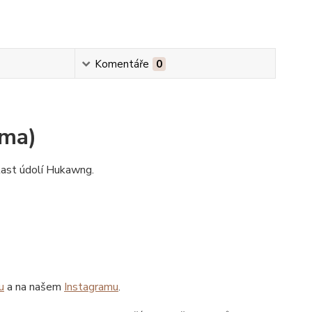
Komentáře
0
rma)
last údolí Hukawng.
u
a na našem
Instagramu
.