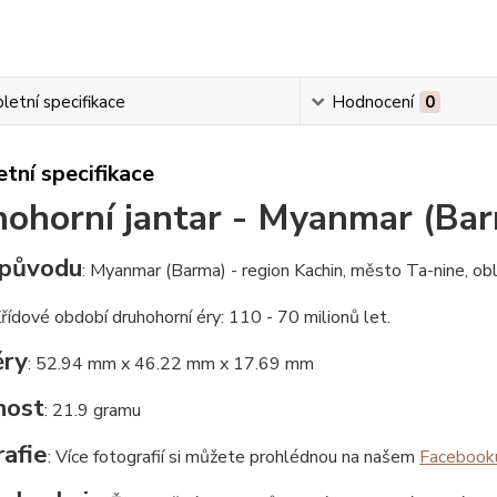
etní specifikace
Hodnocení
0
tní specifikace
ohorní jantar - Myanmar (Ba
původu
: Myanmar (Barma) - region Kachin, město Ta-nine, ob
Křídové období druhohorní éry: 110 - 70 milionů let.
ry
: 52.94 mm x 46.22 mm x 17.69 mm
nost
: 21.9 gramu
afie
: Více fotografií si můžete prohlédnou na našem
Facebook