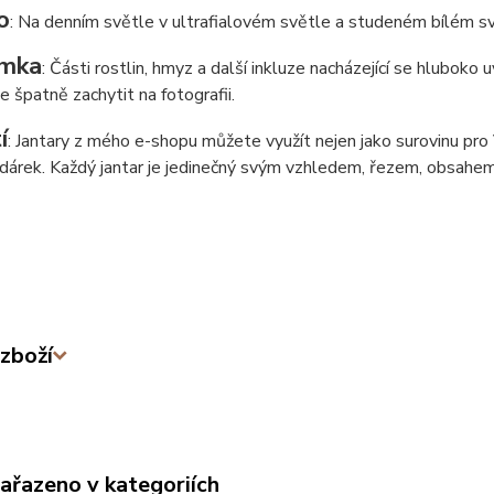
o
: Na denním světle v ultrafialovém světle a studeném bílém sv
mka
: Části rostlin, hmyz a další inkluze nacházející se hluboko
de špatně zachytit na fotografii.
í
: Jantary z mého e-shopu můžete využít nejen jako surovinu pro Va
í dárek. Každý jantar je jedinečný svým vzhledem, řezem, obsahem
zboží
zařazeno v kategoriích