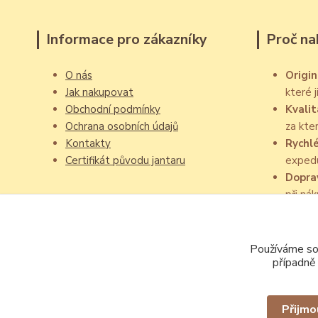
Informace pro zákazníky
Proč na
O nás
Origin
Jak nakupovat
které 
Obchodní podmínky
Kvalit
Ochrana osobních údajů
za kte
Kontakty
Rychl
Certifikát původu jantaru
exped
Dopra
při ná
Používáme sou
případně
Přijmo