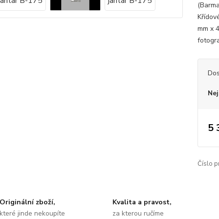
(Barma
Křídov
mm x 4
fotogr
Dos
Nej
5 
Číslo p
Originální zboží,
Kvalita a pravost,
které jinde nekoupíte
za kterou ručíme