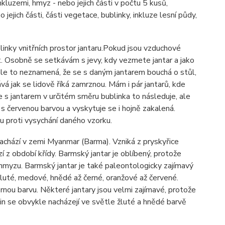
kluzemi, hmyz - nebo jejich části v počtu 5 kusů,
o jejich části, části vegetace, bublinky, inkluze lesní půdy,
linky vnitřních prostor jantaru.Pokud jsou vzduchové
. Osobně se setkávám s jevy, kdy vezmete jantar a jako
ale to neznamená, že se s daným jantarem bouchá o stůl,
á jak se lidově říká zamrznou. Mám i pár jantarů, kde
te s jantarem v určitém směru bublinka to následuje, ale
 s červenou barvou a vyskytuje se i hojně zakalená.
u proti vysychání daného vzorku.
nachází v zemi Myanmar (Barma). Vzniká z pryskyřice
 z období křídy. Barmský jantar je oblíbený, protože
 hmyzu. Barmský jantar je také paleontologicky zajímavý
luté, medové, hnědé až černé, oranžové až červené.
nou barvu. Některé jantary jsou velmi zajímavé, protože
in se obvykle nacházejí ve světle žluté a hnědé barvě