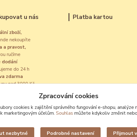
kupovat u nás
Platba kartou
ální zboží,
jinde nekoupíte
a a pravost,
rou ručíme
é dodání
ujeme do 24 h
va zdarma
kupu nad 3000 Kč
Zpracování cookies
bory cookies k zajištění správného fungování e-shopu, analýze 
 k marketingovým účelům.
Souhlas
můžete kdykoliv změnit nebo
Upravit sběr cookies.
ut nezbytné
Podrobné nastavení
Přijmout 