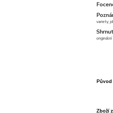
Focen
Pozná
variety, j
Shrnut
origináln
Původ 
Zboží 