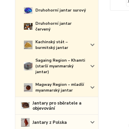
Druhohorní jantar surový
Druhohorní jantar
červený
Kachinský stát –
burmitský jantar
Sagaing Region – Khamti
(starší myanmarský
jantar)
Magway Region – mladší
myanmarský jantar
Jantary pro sběratele a
objevování
Jantary z Polska