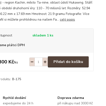
) - region Kachin, město Ta-nine, oblast údolí Hukawng. Stáří:
é období druhohorní éry: 110 - 70 milionů let. Rozměry: 52.94
6.22 mm x 17.69 mm Hmotnost: 21.9 gramu Fotografie: Více
afií si můžete prohlédnou na našem Fa...
celý popis
tupnost
skladem 1 ks
sme plátci DPH
300 Kč
Přidat do košíku
/
ks
roduktu:
B-175
Rychlé dodání
Doprava zdarma
expedujeme do 24 h
při nákupu nad 3000 Kč