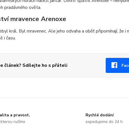
barmských horách nalezl jantar. Uvnitř spatřil Arenoxe – nehybn
ěh pradávného světa.
ství mravence Arenoxe
byl král. Byl mravenec. Ale jeho odvaha a oběť připomínají, že i 
ě i času.
se článek? Sdílejte ho s přáteli
Fac
alita a pravost,
Rychlé dodání
 kterou ručíme
expedujeme do 24 h