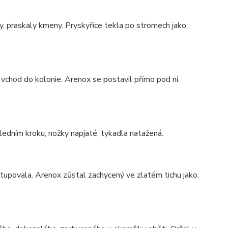
y, praskaly kmeny. Pryskyřice tekla po stromech jako
vchod do kolonie. Arenox se postavil přímo pod ni.
sledním kroku, nožky napjaté, tykadla natažená.
 ustupovala. Arenox zůstal zachycený ve zlatém tichu jako