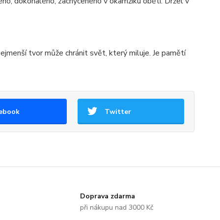
ého, dokonalého, zachyceného v okamžiku oběti. Držel v
nejmenší tvor může chránit svět, který miluje. Je pamětí
ebook
Twitter
Doprava zdarma
při nákupu nad 3000 Kč