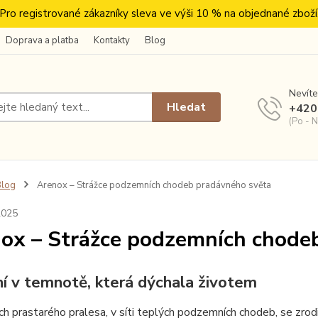
Pro registrované zákazníky sleva ve výši 10 % na objednané zboží
Doprava a platba
Kontakty
Blog
Nevíte
Hledat
+420
(Po - N
Blog
Arenox – Strážce podzemních chodeb pradávného světa
2025
ox – Strážce podzemních chode
í v temnotě, která dýchala životem
ch prastarého pralesa, v síti teplých podzemních chodeb, se zro