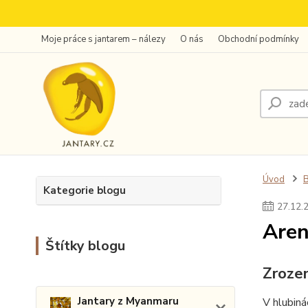
Moje práce s jantarem – nálezy
O nás
Obchodní podmínky
Úvod
Kategorie blogu
27
.
12
.
Aren
Štítky blogu
Zrozen
Jantary z Myanmaru
V hlubiná