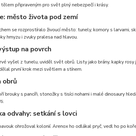
 tělem připraveným pro svět plný nebezpečí i krásy.
e: město života pod zemí
hem se rozprostíralo živoucí město: tunely, komory s larvami, s
ky hmyzu i zvuky pralesa nad hlavou.
výstup na povrch
vé vyšel z tunelu, uviděl svět obrů. Listy jako brány, kapky rosy 
ělal první krok mezi světlem a stínem.
a obrů
ří brouky s pancíři, stonožky s tisíci nohami i malé dinosaury hle
i.
a odvahy: setkání s lovci
pavouk ohrožoval kolonií. Arenox ho odlákal pryč, vedl ho po koř