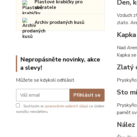
Den, k
Plastové krabičky pro
sběratele
Vzduch zt
Archiv prodaných kusů
zlato. Ar
Kapka
Nad Areno
Kapka se 
Nepropásněte novinky, akce
Zlatý 
a slevy!
Můžete se kdykoli odhlásit.
Pryskyřic
Sto mi
Přihlásit se
Pryskyřic
Souhlasím se
zpracováním osobních údajů
za účelem
paměť sv
rozesílky newsletteru.
Nález