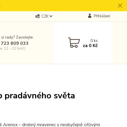
.
Přihlášení
CZK
 si rady? Zavolejte.
0
ks
 723 809 033
za
0 Kč
e, 12 - 22 hod.)
b pradávného světa
dil Arenox – drobný mravenec s neobyčejně citlivými