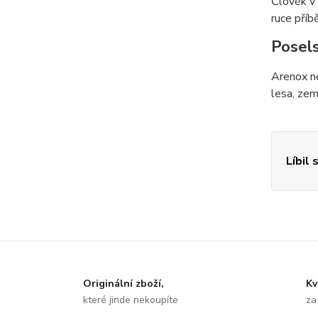
Člověk v 
ruce příb
Posel
Arenox ne
lesa, zem
Líbil 
Originální zboží,
Kv
které jinde nekoupíte
za