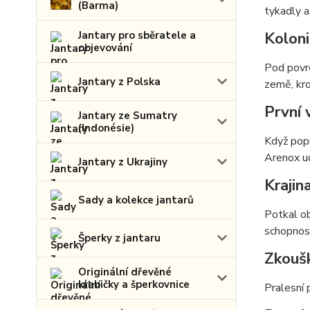
(Barma)
tykadly a
Koloni
Jantary pro sběratele a
objevování
Pod povrc
Jantary z Polska
země, kro
První 
Jantary ze Sumatry
(Indonésie)
Když popr
Arenox ud
Jantary z Ukrajiny
Krajin
Sady a kolekce jantarů
Potkal ob
schopnost
Šperky z jantaru
Zkoušk
Originální dřevěné
krabičky a šperkovnice
Pralesní 