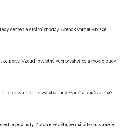
klady semen a strážní chodby. Arenox vnímal vibrace
jako perly. Vzduch byl plný vůní pryskyřice a mokré půdy.
dající potravu. Učil se vyhýbat nebezpečí a používat své
enech a pod listy. Kolonie věděla, že má odvahu strážce.