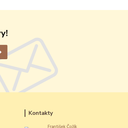
y!
Kontakty
František Čožík