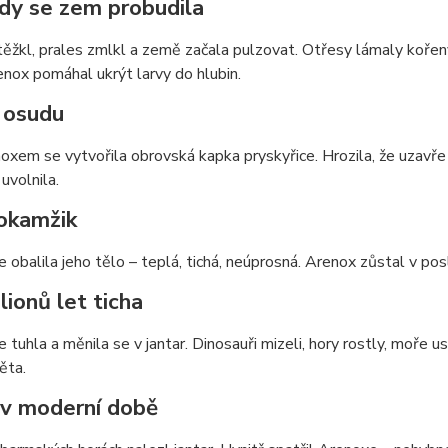
dy se zem probudila
ěžkl, prales zmlkl a země začala pulzovat. Otřesy lámaly kořen
enox pomáhal ukrýt larvy do hlubin.
 osudu
xem se vytvořila obrovská kapka pryskyřice. Hrozila, že uzavře 
uvolnila.
okamžik
e obalila jeho tělo – teplá, tichá, neúprosná. Arenox zůstal v po
lionů let ticha
e tuhla a měnila se v jantar. Dinosauři mizeli, hory rostly, moře
ěta.
 v moderní době