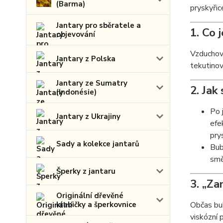
(Barma)
pryskyřic
Jantary pro sběratele a
1. Co j
objevování
Vzduchové
Jantary z Polska
tekutinov
Jantary ze Sumatry
2. Jak
(Indonésie)
Po 
Jantary z Ukrajiny
efe
pry
Sady a kolekce jantarů
Bub
smě
Šperky z jantaru
3. „Za
Originální dřevěné
krabičky a šperkovnice
Občas bub
viskózní 