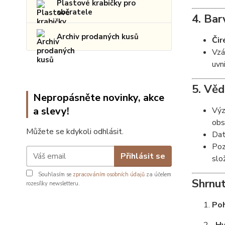
Plastové krabičky pro
sběratele
4. Bar
Archiv prodaných kusů
Čir
Vzá
uvni
5. Vě
Nepropásněte novinky, akce
a slevy!
Výz
obs
Můžete se kdykoli odhlásit.
Dat
Poz
Přihlásit se
slo
Souhlasím se
zpracováním osobních údajů
za účelem
Shrnut
rozesílky newsletteru.
Poh