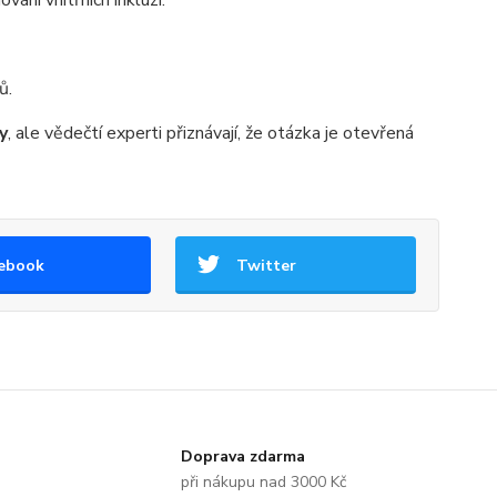
ání vnitřních inkluzí.
ů.
y
, ale vědečtí experti přiznávají, že otázka je otevřená
ebook
Twitter
Doprava zdarma
při nákupu nad 3000 Kč