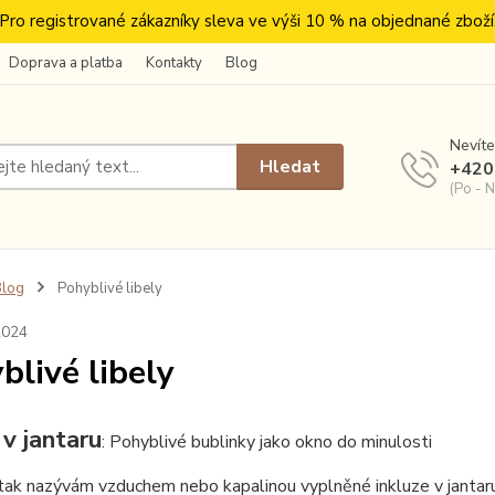
Pro registrované zákazníky sleva ve výši 10 % na objednané zboží
Doprava a platba
Kontakty
Blog
Nevíte
Hledat
+420
(Po - N
Blog
Pohyblivé libely
2024
blivé libely
 v jantaru
: Pohyblivé bublinky jako okno do minulosti
tak nazývám vzduchem nebo kapalinou vyplněné inkluze v jantaru. 