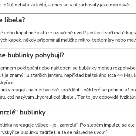
e ještě nebyla zatuhlá, a dnes se v ní zachovaly jako mikrosvět.
e libela?
 nebo kapalinné inkluze uzavřené uvnitř jantaru tvoří malé kap
ých kapek, někdy připomínají maličké mikro-teploměry nebo mal
 se bublinky pohybují?
jemném poklepání nebo naklopení se bublinky mohou rozpohybova
kt je známý i u starších jantaru, například baltského (cca 44 Ma)
skyřice
.
linky reagují i na mechanické zpoždění – některé se pohnou až po
ru, což nazývám „hydraulická libela“. Tento jev odpovídá fyziká
mrzlé“ bublinky
linka nereaguje vůbec – je „zamrzlá“. Po slabém impulzu se ale
pryskyřice bublinku zadržet, a ta se následně uvolní.