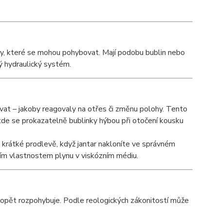
sy, které se mohou pohybovat. Mají podobu bublin nebo
ý hydraulický systém.
t – jakoby reagovaly na otřes či změnu polohy. Tento
, kde se prokazatelně bublinky hýbou při otočení kousku
 krátké prodlevě, když jantar nakloníte ve správném
lním vlastnostem plynu v viskózním médiu.
 opět rozpohybuje. Podle reologických zákonitostí může