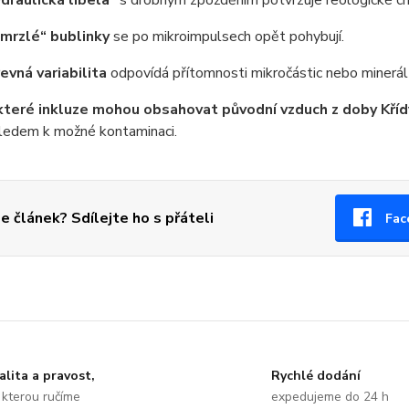
draulická libela“
s drobným zpožděním potvrzuje reologické chov
mrzlé“ bublinky
se po mikroimpulsech opět pohybují.
evná variabilita
odpovídá přítomnosti mikročástic nebo minerál
teré inkluze mohou obsahovat původní vzduch z doby Kříd
ledem k možné kontaminaci.
se článek? Sdílejte ho s přáteli
Fac
alita a pravost,
Rychlé dodání
 kterou ručíme
expedujeme do 24 h