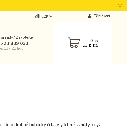
.
Přihlášení
CZK
 si rady? Zavolejte.
0
ks
 723 809 033
za
0 Kč
e, 12 - 22 hod.)
Jde o drobné bublinky či kapsy, které vznikly, když