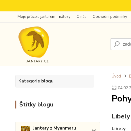
Moje práce s jantarem – nálezy
O nás
Obchodní podmínky
Úvod
Kategorie blogu
04
.
02
.
Pohy
Štítky blogu
Libely
Jantary z Myanmaru
Libely
– 