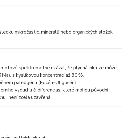
ůsledku mikročástic, minerálů nebo organických složek
hmotové spektrometrie ukázal, že plynná inkluze může
5 Ma), s kyslíkovou koncentrací až 30 %
.
 během paleogénu (Eocén–Oligocén).
rního vzduchu či diferencias, které mohou původní
chu“ není zcela uzavřená
.