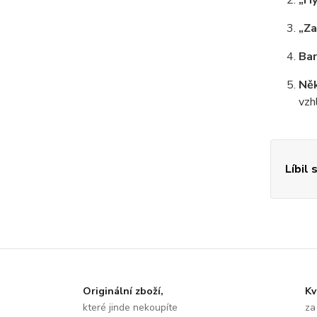
„Hy
„Za
Bar
Něk
vzh
Líbil 
Originální zboží,
Kv
které jinde nekoupíte
za