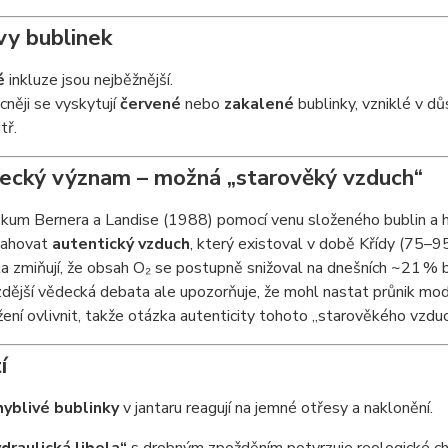
vy bublinek
é
inkluze jsou nejběžnější.
cněji se vyskytují
červené
nebo
zakalené
bublinky, vzniklé v d
tř.
decký význam – možná „starověký vzduch“
kum Bernera a Landise (1988) pomocí venu složeného bublin a 
ahovat
autentický vzduch
, který existoval v době Křídy (75–9
a zmiňují, že obsah O₂ se postupně snižoval na dnešních ~21 %
dější vědecká debata ale upozorňuje, že mohl nastat průnik mode
žení ovlivnit, takže otázka autenticity tohoto „starověkého vzdu
í
yblivé bublinky
v jantaru reagují na jemné otřesy a naklonění.