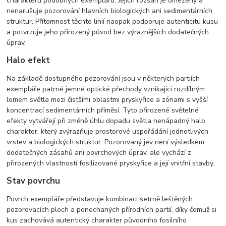
charakteru podobných exemplářů. Jejich rozsah je omezený a
nenarušuje pozorování hlavních biologických ani sedimentárních
struktur. Přítomnost těchto linií naopak podporuje autenticitu kusu
a potvrzuje jeho přirozený původ bez výraznějších dodatečných
úprav.
Halo efekt
Na základě dostupného pozorování jsou v některých partiích
exempláře patrné jemné optické přechody vznikající rozdílným
lomem světla mezi čistšími oblastmi pryskyřice a zónami s vyšší
koncentrací sedimentárních příměsí. Tyto přirozené světelné
efekty vytvářejí při změně úhlu dopadu světla nenápadný halo
charakter, který zvýrazňuje prostorové uspořádání jednotlivých
vrstev a biologických struktur. Pozorovaný jev není výsledkem
dodatečných zásahů ani povrchových úprav, ale vychází z
přirozených vlastností fosilizované pryskyřice a její vnitřní stavby.
Stav povrchu
Povrch exempláře představuje kombinaci šetrně leštěných
pozorovacích ploch a ponechaných přírodních partií, díky čemuž si
kus zachovává autentický charakter původního fosilního