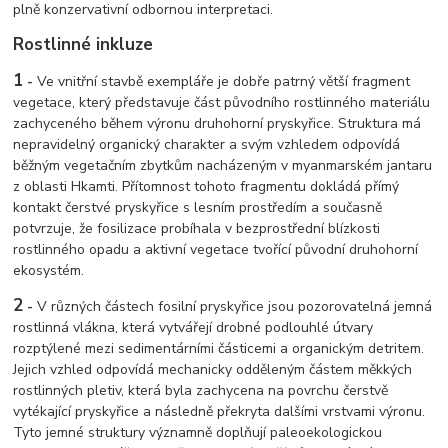
plně konzervativní odbornou interpretaci.
Rostlinné inkluze
1
-
Ve vnitřní stavbě exempláře je dobře patrný větší fragment
vegetace, který představuje část původního rostlinného materiálu
zachyceného během výronu druhohorní pryskyřice. Struktura má
nepravidelný organický charakter a svým vzhledem odpovídá
běžným vegetačním zbytkům nacházeným v myanmarském jantaru
z oblasti Hkamti. Přítomnost tohoto fragmentu dokládá přímý
kontakt čerstvé pryskyřice s lesním prostředím a současně
potvrzuje, že fosilizace probíhala v bezprostřední blízkosti
rostlinného opadu a aktivní vegetace tvořící původní druhohorní
ekosystém.
2
-
V různých částech fosilní pryskyřice jsou pozorovatelná jemná
rostlinná vlákna, která vytvářejí drobné podlouhlé útvary
rozptýlené mezi sedimentárními částicemi a organickým detritem.
Jejich vzhled odpovídá mechanicky odděleným částem měkkých
rostlinných pletiv, která byla zachycena na povrchu čerstvě
vytékající pryskyřice a následně překryta dalšími vrstvami výronu.
Tyto jemné struktury významně doplňují paleoekologickou