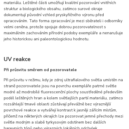
materiálu. Leštěné části umožňují kvalitní pozorování vnitřních
struktur a biologického obsahu, zatímco surové okraje
dokumentují původní vzhled pryskyřičného výronu před
opracováním. Tato forma zpracování je mezi sběrateli i odborníky
velmi ceněna, protože spojuje dobrou pozorovatelnost s
maximálním zachováním přírodní podoby exempláře a nenarušuje
jeho historickou ani paleontologickou hodnotu.
UV reakce
Při průsvitu směrem od pozorovatele
Při průsvitu v režimu, kdy je zdroj ultrafialového světla umístěn na
straně pozorovatele jsou na povrchu exempláře patrné světle
modré až modrobílé fluorescenční plochy soustředěné především
podél leštěných hran a kolem světlejších partií materiálu, zatímco
rozsáhlejší tmavé oblasti zůstávají převážně bez výraznější
povrchové reakce a vytvářejí kontrast k jasněji zářícím místům,
přičemž na některých okrajích lze pozorovat jemné přechody mezi
světle modrým a slabě tyrkysovým odstínem bez dalších
barevných tónů nebo výrazných lokálních odchylek.