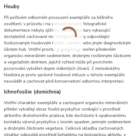
Houby
Při pečlivém odborném posouzení exempláře za běžného
osvětlení, v průsvitu i na základě detailní fotografické
dokumentace nebyly zjištěny žádné struktury vykazující
dostatečně zachované morfologické znaky odpovídající
fosilizovaným houbovým hyfám, septám nebo jiným diagnostickým
částem hub. Vnitřní prostor pryskyřice je tvořen především
organicko-minerálním sedimentem, drobnými rostlinnými částicemi
a vegetačním detritem, jejichž vzhled může při povrchním
pozorování vytvářet dojem vláknitých útvarů. Z metodického
hlediska je proto správné houbové inkluze u tohoto exempláře
neuvádět a zachovat plně konzervativní odbornou interpretaci.
Ichnofosilie (domichnia)
Vnitřní charakter exempláře a zastoupení organicko-minerálních
příměsí vytvářejí obraz fosilní pryskyřice vznikající v prostředí
aktivního druhohorního pralesa, kde docházelo k opakovanému
kontaktu výronů pryskyřice s lesním opadem, jemným sedimentem
a drobnými částicemi vegetace. Celková skladba zachovaných
struktur odpovídá prostředí bohatému na biologickou aktivitu, v