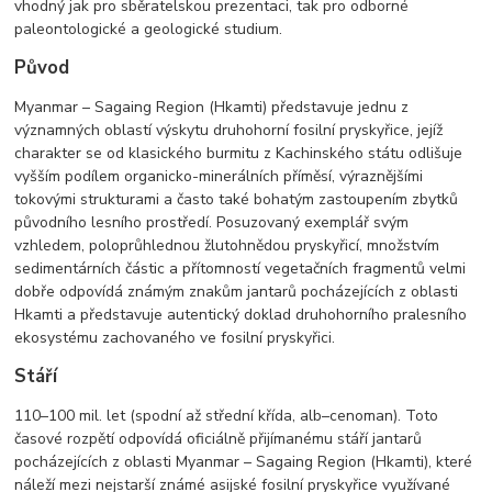
vhodný jak pro sběratelskou prezentaci, tak pro odborné
paleontologické a geologické studium.
Původ
Myanmar – Sagaing Region (Hkamti) představuje jednu z
významných oblastí výskytu druhohorní fosilní pryskyřice, jejíž
charakter se od klasického burmitu z Kachinského státu odlišuje
vyšším podílem organicko-minerálních příměsí, výraznějšími
tokovými strukturami a často také bohatým zastoupením zbytků
původního lesního prostředí. Posuzovaný exemplář svým
vzhledem, poloprůhlednou žlutohnědou pryskyřicí, množstvím
sedimentárních částic a přítomností vegetačních fragmentů velmi
dobře odpovídá známým znakům jantarů pocházejících z oblasti
Hkamti a představuje autentický doklad druhohorního pralesního
ekosystému zachovaného ve fosilní pryskyřici.
Stáří
110–100 mil. let (spodní až střední křída, alb–cenoman). Toto
časové rozpětí odpovídá oficiálně přijímanému stáří jantarů
pocházejících z oblasti Myanmar – Sagaing Region (Hkamti), které
náleží mezi nejstarší známé asijské fosilní pryskyřice využívané