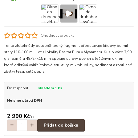
Ohodnotit produkt
Tento žlutohnědý poloprůhledný fragment představuje křídový burmit
starý 110–100 mil. let z lokality Pat-tar Bum v Myanmaru. Kus o váze 7,90
g a rozměru 48×24×15 mm spojuje surový povrch s leštěným oknem,
které odkrývá vnitřní tokové struktury, mikrobubliny, sediment a rostlinné
zbytky lesa.
celý popis
Dostupnost
skladem 1 ks
Nejsme plátci DPH
2 990 Kč
/
ks
Přidat do košíku