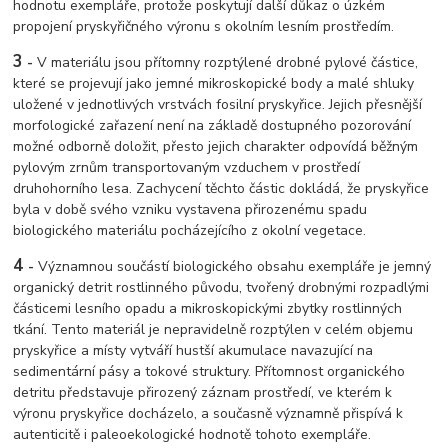
hodnotu exempláře, protože poskytují další důkaz o úzkém
propojení pryskyřičného výronu s okolním lesním prostředím.
3
-
V materiálu jsou přítomny rozptýlené drobné pylové částice,
které se projevují jako jemné mikroskopické body a malé shluky
uložené v jednotlivých vrstvách fosilní pryskyřice. Jejich přesnější
morfologické zařazení není na základě dostupného pozorování
možné odborně doložit, přesto jejich charakter odpovídá běžným
pylovým zrnům transportovaným vzduchem v prostředí
druhohorního lesa. Zachycení těchto částic dokládá, že pryskyřice
byla v době svého vzniku vystavena přirozenému spadu
biologického materiálu pocházejícího z okolní vegetace.
4
-
Významnou součástí biologického obsahu exempláře je jemný
organický detrit rostlinného původu, tvořený drobnými rozpadlými
částicemi lesního opadu a mikroskopickými zbytky rostlinných
tkání. Tento materiál je nepravidelně rozptýlen v celém objemu
pryskyřice a místy vytváří hustší akumulace navazující na
sedimentární pásy a tokové struktury. Přítomnost organického
detritu představuje přirozený záznam prostředí, ve kterém k
výronu pryskyřice docházelo, a současně významně přispívá k
autenticitě i paleoekologické hodnotě tohoto exempláře.