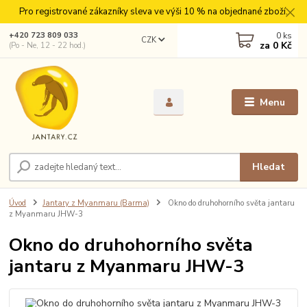
Pro registrované zákazníky sleva ve výši 10 % na objednané zboží.
0
ks
+420 723 809 033
CZK
za
0 Kč
(Po - Ne, 12 - 22 hod.)
Menu
Hledat
Úvod
Jantary z Myanmaru (Barma)
Okno do druhohorního světa jantaru
z Myanmaru JHW-3
Okno do druhohorního světa
jantaru z Myanmaru JHW-3