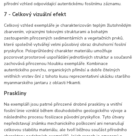
přírodní vzhled odpovídající autentickému fosilnímu záznamu.
7 - Celkový vizuální efekt
Celkový vzhled exempláře je charakterizován teplým žlutohnědým
zbarvením, výraznými tokovými strukturami a bohatým
zastoupením přirozených sedimentárních a vegetačních prvků,
které společně vytvářejí velmi působivý obraz druhohorní fosilní
pryskyřice. Poloprůhledný charakter materiálu umožňuje
pozorovat prostorové uspořádání jednotlivých struktur a současně
zachovává přirozenou hloubku exempláře. Kombinace
autentického povrchu, organických příměsí a dobře čitelných
vnitřních vrstev činí z tohoto kusu reprezentativní ukázku staršího
myanmarského jantaru z oblasti Hkamti.
Praskliny
Na exempláři jsou patrné přirozené drobné praskliny a vnitřní
fosilní linie vzniklé během dlouhodobého geologického vývoje a
následného procesu fosilizace původní pryskyřice. Tyto útvary
nepředstavují známku mechanického poškození ani nenarušují
celkovou stabilitu materiálu, ale tvoří běžnou součást přírodního