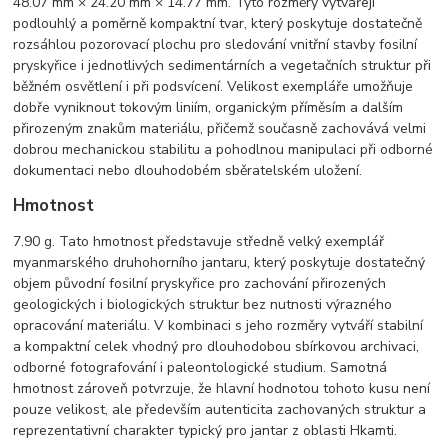
48.07 mm × 24.20 mm × 14.77 mm. Tyto rozměry vytvářejí
podlouhlý a poměrně kompaktní tvar, který poskytuje dostatečně
rozsáhlou pozorovací plochu pro sledování vnitřní stavby fosilní
pryskyřice i jednotlivých sedimentárních a vegetačních struktur při
běžném osvětlení i při podsvícení. Velikost exempláře umožňuje
dobře vyniknout tokovým liniím, organickým příměsím a dalším
přirozeným znakům materiálu, přičemž současně zachovává velmi
dobrou mechanickou stabilitu a pohodlnou manipulaci při odborné
dokumentaci nebo dlouhodobém sběratelském uložení.
Hmotnost
7.90 g. Tato hmotnost představuje středně velký exemplář
myanmarského druhohorního jantaru, který poskytuje dostatečný
objem původní fosilní pryskyřice pro zachování přirozených
geologických i biologických struktur bez nutnosti výrazného
opracování materiálu. V kombinaci s jeho rozměry vytváří stabilní
a kompaktní celek vhodný pro dlouhodobou sbírkovou archivaci,
odborné fotografování i paleontologické studium. Samotná
hmotnost zároveň potvrzuje, že hlavní hodnotou tohoto kusu není
pouze velikost, ale především autenticita zachovaných struktur a
reprezentativní charakter typický pro jantar z oblasti Hkamti.