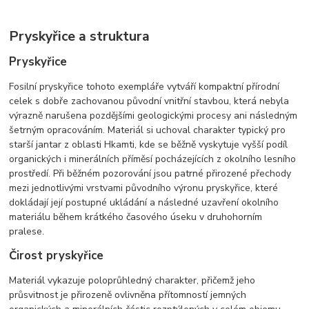
Pryskyřice a struktura
Pryskyřice
Fosilní pryskyřice tohoto exempláře vytváří kompaktní přírodní
celek s dobře zachovanou původní vnitřní stavbou, která nebyla
výrazně narušena pozdějšími geologickými procesy ani následným
šetrným opracováním. Materiál si uchoval charakter typický pro
starší jantar z oblasti Hkamti, kde se běžně vyskytuje vyšší podíl
organických i minerálních příměsí pocházejících z okolního lesního
prostředí. Při běžném pozorování jsou patrné přirozené přechody
mezi jednotlivými vrstvami původního výronu pryskyřice, které
dokládají její postupné ukládání a následné uzavření okolního
materiálu během krátkého časového úseku v druhohorním
pralese.
Čirost pryskyřice
Materiál vykazuje poloprůhledný charakter, přičemž jeho
průsvitnost je přirozeně ovlivněna přítomností jemných