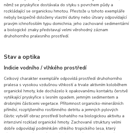
němž se pryskyřice dostávala do styku s povrchem půdy a
rozkládající se organickou hmotou. Přestože u tohoto exempláře
nebyly bezpečně doloženy vlastní dutiny nebo útvary odpovídající
pravým ichnofosiliím typu domichnia, jeho zachované sedimentární
a biologické znaky představují velmi věrohodný záznam
druhohorního pralesního prostředí.
Stav a optika
Indicie vodního / vlhkého prostředí
Celkový charakter exempláře odpovídá prostředí druhohorního
pralesa s vysokou vzdušnou vlhkostí a trvale aktivním koloběhem
organické hmoty, kde docházelo k opakovanému kontaktu čerstvě
vytékající pryskyřice s lesním opadem, jemným sedimentem a
drobnými částicemi vegetace. Přítomnost organicko-minerálních
příměsí, rozptýleného rostlinného detritu a jemných pylových
částic vytváří obraz prostředí bohatého na biologickou aktivitu a
intenzivní rozklad organické hmoty. Zachované struktury velmi
dobře odpovídají podmínkám vlhkého tropického lesa, který