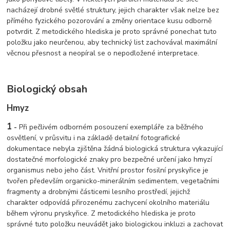
nacházejí drobné světlé struktury, jejich charakter však nelze bez
přímého fyzického pozorování a změny orientace kusu odborně
potvrdit. Z metodického hlediska je proto správné ponechat tuto
položku jako neurčenou, aby technický list zachovával maximální
věcnou přesnost a neopíral se o nepodložené interpretace.
Biologický obsah
Hmyz
1
-
Při pečlivém odborném posouzení exempláře za běžného
osvětlení, v průsvitu i na základě detailní fotografické
dokumentace nebyla zjištěna žádná biologická struktura vykazující
dostatečné morfologické znaky pro bezpečné určení jako hmyzí
organismus nebo jeho část. Vnitřní prostor fosilní pryskyřice je
tvořen především organicko-minerálním sedimentem, vegetačními
fragmenty a drobnými částicemi lesního prostředí, jejichž
charakter odpovídá přirozenému zachycení okolního materiálu
během výronu pryskyřice. Z metodického hlediska je proto
správné tuto položku neuvádět jako biologickou inkluzi a zachovat