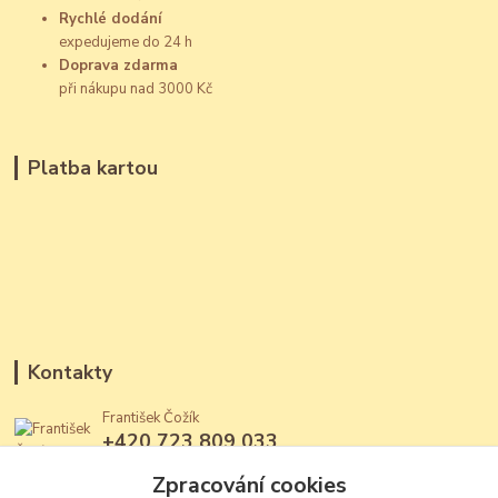
Rychlé dodání
expedujeme do 24 h
Doprava zdarma
při nákupu nad 3000 Kč
Platba kartou
Kontakty
František Čožík
+420 723 809 033
(Po - Ne, 12 - 22 hod.)
Zpracování cookies