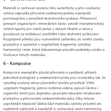
Materiál si zachoval vysokou míru autenticity a jeho současný
vzhled odpovídá přirozeně sedimentovanému exempláři
pocházejícímu z prostředí druhohorního pralesa. Přítomnost
jemných organických i minerálních částic vytváří charakteristický
vzhled typický pro starší jantar z oblasti Hkamti a nelze ji
považovat za nežádoucí znečištění nebo druhotné poškození.
Rozptýlené příměsi jsou rovnoměrně začleněny do vnitřní stavby
pryskyřice a společně s vegetačními fragmenty vytvářejí
harmonický celek, který dokumentuje původní podmínky vzniku a
fosilizace tohoto materiálu.
6 - Kompozice
Kompozice exempláře působí přirozeně a vyváženě, přičemž
jednotlivé biologické a sedimentární prvky jsou rozmístěny tak, že
vytvářejí ucelený obraz původního lesního prostředí. Větší
vegetační fragmenty, jemná rostlinná vlákna, pylové částice i
organický detrit jsou doplněny výraznými tokovými strukturami
pryskyřice a přirozenými sedimentárními pásy. Díky tomuto
uspořádání nepůsobí žádná část materiálu opticky prázdně ani
nadměrně zahlceně a exemplář si zachovává velmi harmonický