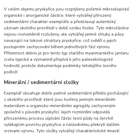
V celém objemu pryskyřice jsou rozptýleny početné mikroskopické
organické i anorganické částice, které vytvářejí přirozený
sedimentární charakter exempláře a představují autentický
záznam okolního prostředí v době vzniku fosilie. Tyto mikročástice
nejsou rovnoměrně rozloženy, ale vytvářejí jemné shluky a pásy
navazující na tokové struktury pryskyřice, což svědčí o jejich
postupném zachycování během jednotlivých fází výronu.
Přítomnost debris je pro tento typ staršího myanmarského jantaru
zcela typická a významně přispívá k jeho paleoekologické
hodnotě, protože dokumentuje podmínky tehdejšího lesního
podloží.
Minerální / sedimentární složky
Exemplář obsahuje dobře patrné sedimentární příměsi pocházející
z okolního prostředí, které jsou tvořeny jemným minerálním
materiálem a organicko-minerálními agregáty zachycenými
společně s původní pryskyřicí. Jejich rozmístění odpovídá
přirozenému procesu ulpívání částic lesní půdy na čerstvě
vytékajícím povrchu pryskyřice a následnému překrytí dalšími
vrstvami výronu. Tyto složky vytvářejí charakteristické tmavší