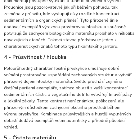
dokumentují postupné vytékání a tuhnutí původního výronu.
Proudnice jsou pozorovatelné jak při běžném pohledu, tak
zejména v průsvitu, kde vystupují díky rozdílné koncentraci
sedimentárních a organických příměsí. Tyto přirozené linie
dodávají exempláři výraznou prostorovou hloubku a současně
potvrzují, že zachycení biologického materiálu probíhalo v několika
navazujících etapách. Toková stavba představuje jeden z
charakteristických znaků tohoto typu hkamtského jantaru.
4 - Průsvitnost / hloubka
Poloprůhledný charakter fosilní pryskyřice umožňuje dobré
vnímání prostorového uspořádání zachovaných struktur a vytváří
přirozený dojem hloubky materiálu. Světlo prochází zejména
čistšími partiemi exempláře, zatímco oblasti s vyšší koncentrací
sedimentárních částic a vegetačního detritu vytvářejí tmavší pásy
a lokální zákaly. Tento kontrast není známkou poškození, ale
přirozeným důsledkem zachycení okolního prostředí během
výronu pryskyřice. Kombinace průsvitnějších a hustěji vyplněných
oblastí dodává exempláři velmi autentický a přírodně působící
vzhled.
5 - Čistota materiálu