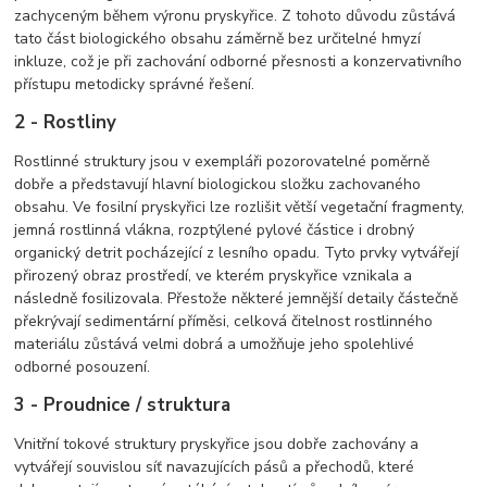
zachyceným během výronu pryskyřice. Z tohoto důvodu zůstává
tato část biologického obsahu záměrně bez určitelné hmyzí
inkluze, což je při zachování odborné přesnosti a konzervativního
přístupu metodicky správné řešení.
2 - Rostliny
Rostlinné struktury jsou v exempláři pozorovatelné poměrně
dobře a představují hlavní biologickou složku zachovaného
obsahu. Ve fosilní pryskyřici lze rozlišit větší vegetační fragmenty,
jemná rostlinná vlákna, rozptýlené pylové částice i drobný
organický detrit pocházející z lesního opadu. Tyto prvky vytvářejí
přirozený obraz prostředí, ve kterém pryskyřice vznikala a
následně fosilizovala. Přestože některé jemnější detaily částečně
překrývají sedimentární příměsi, celková čitelnost rostlinného
materiálu zůstává velmi dobrá a umožňuje jeho spolehlivé
odborné posouzení.
3 - Proudnice / struktura
Vnitřní tokové struktury pryskyřice jsou dobře zachovány a
vytvářejí souvislou síť navazujících pásů a přechodů, které