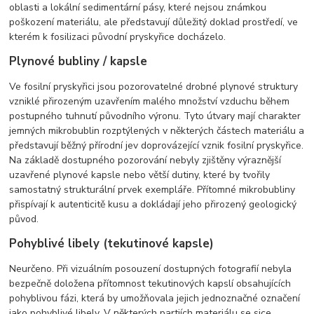
oblasti a lokální sedimentární pásy, které nejsou známkou
poškození materiálu, ale představují důležitý doklad prostředí, ve
kterém k fosilizaci původní pryskyřice docházelo.
Plynové bubliny / kapsle
Ve fosilní pryskyřici jsou pozorovatelné drobné plynové struktury
vzniklé přirozeným uzavřením malého množství vzduchu během
postupného tuhnutí původního výronu. Tyto útvary mají charakter
jemných mikrobublin rozptýlených v některých částech materiálu a
představují běžný přírodní jev doprovázející vznik fosilní pryskyřice.
Na základě dostupného pozorování nebyly zjištěny výraznější
uzavřené plynové kapsle nebo větší dutiny, které by tvořily
samostatný strukturální prvek exempláře. Přítomné mikrobubliny
přispívají k autenticitě kusu a dokládají jeho přirozený geologický
původ.
Pohyblivé libely (tekutinové kapsle)
Neurčeno. Při vizuálním posouzení dostupných fotografií nebyla
bezpečně doložena přítomnost tekutinových kapslí obsahujících
pohyblivou fázi, která by umožňovala jejich jednoznačné označení
jako pohyblivé libely. V některých partiích materiálu se sice