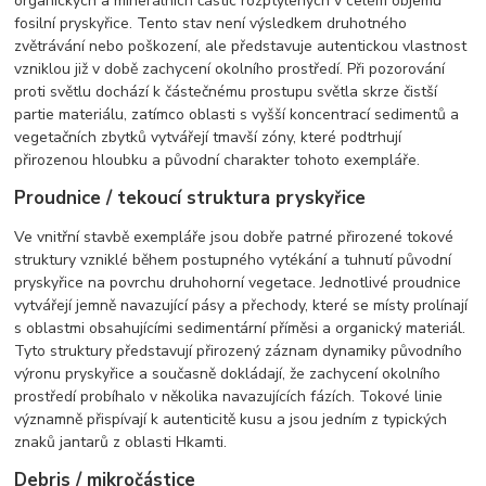
organických a minerálních částic rozptýlených v celém objemu
fosilní pryskyřice. Tento stav není výsledkem druhotného
zvětrávání nebo poškození, ale představuje autentickou vlastnost
vzniklou již v době zachycení okolního prostředí. Při pozorování
proti světlu dochází k částečnému prostupu světla skrze čistší
partie materiálu, zatímco oblasti s vyšší koncentrací sedimentů a
vegetačních zbytků vytvářejí tmavší zóny, které podtrhují
přirozenou hloubku a původní charakter tohoto exempláře.
Proudnice / tekoucí struktura pryskyřice
Ve vnitřní stavbě exempláře jsou dobře patrné přirozené tokové
struktury vzniklé během postupného vytékání a tuhnutí původní
pryskyřice na povrchu druhohorní vegetace. Jednotlivé proudnice
vytvářejí jemně navazující pásy a přechody, které se místy prolínají
s oblastmi obsahujícími sedimentární příměsi a organický materiál.
Tyto struktury představují přirozený záznam dynamiky původního
výronu pryskyřice a současně dokládají, že zachycení okolního
prostředí probíhalo v několika navazujících fázích. Tokové linie
významně přispívají k autenticitě kusu a jsou jedním z typických
znaků jantarů z oblasti Hkamti.
Debris / mikročástice