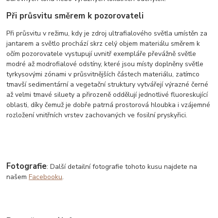
Při průsvitu směrem k pozorovateli
Při průsvitu v režimu, kdy je zdroj ultrafialového světla umístěn za
jantarem a světlo prochází skrz celý objem materiálu směrem k
očím pozorovatele vystupují uvnitř exempláře převážně světle
modré až modrofialové odstíny, které jsou místy doplněny světle
tyrkysovými zónami v průsvitnějších částech materiálu, zatímco
tmavší sedimentární a vegetační struktury vytvářejí výrazné černé
až velmi tmavé siluety a přirozeně oddělují jednotlivé fluoreskující
oblasti, díky čemuž je dobře patrná prostorová hloubka i vzájemné
rozložení vnitřních vrstev zachovaných ve fosilní pryskyřici.
Fotografie
: Další detailní fotografie tohoto kusu najdete na
našem
Facebooku
.