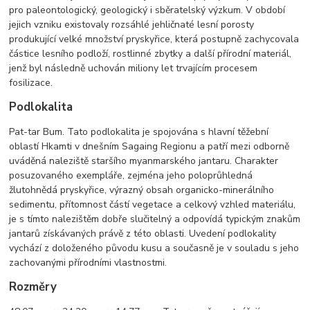
pro paleontologický, geologický i sběratelský výzkum. V období
jejich vzniku existovaly rozsáhlé jehličnaté lesní porosty
produkující velké množství pryskyřice, která postupně zachycovala
částice lesního podloží, rostlinné zbytky a další přírodní materiál,
jenž byl následně uchován miliony let trvajícím procesem
fosilizace.
Podlokalita
Pat-tar Bum. Tato podlokalita je spojována s hlavní těžební
oblastí Hkamti v dnešním Sagaing Regionu a patří mezi odborně
uváděná naleziště staršího myanmarského jantaru. Charakter
posuzovaného exempláře, zejména jeho poloprůhledná
žlutohnědá pryskyřice, výrazný obsah organicko-minerálního
sedimentu, přítomnost částí vegetace a celkový vzhled materiálu,
je s tímto nalezištěm dobře slučitelný a odpovídá typickým znakům
jantarů získávaných právě z této oblasti. Uvedení podlokality
vychází z doloženého původu kusu a současně je v souladu s jeho
zachovanými přírodními vlastnostmi.
Rozměry