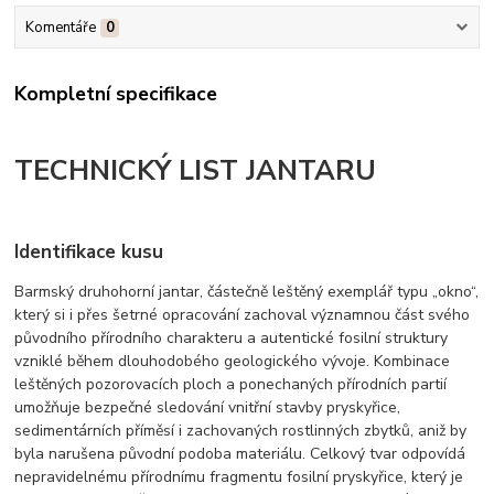
Komentáře
0
Kompletní specifikace
TECHNICKÝ LIST JANTARU
Identifikace kusu
Barmský druhohorní jantar, částečně leštěný exemplář typu „okno“,
který si i přes šetrné opracování zachoval významnou část svého
původního přírodního charakteru a autentické fosilní struktury
vzniklé během dlouhodobého geologického vývoje. Kombinace
leštěných pozorovacích ploch a ponechaných přírodních partií
umožňuje bezpečné sledování vnitřní stavby pryskyřice,
sedimentárních příměsí i zachovaných rostlinných zbytků, aniž by
byla narušena původní podoba materiálu. Celkový tvar odpovídá
nepravidelnému přírodnímu fragmentu fosilní pryskyřice, který je