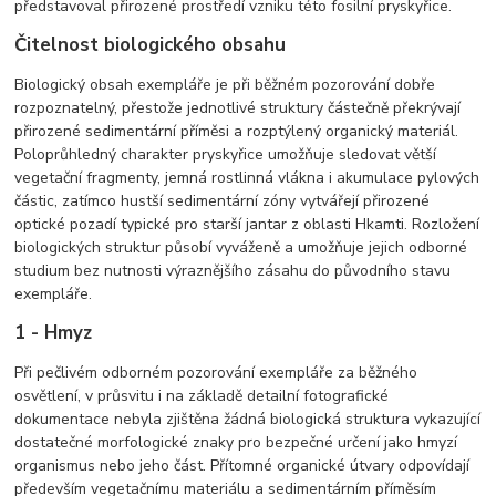
představoval přirozené prostředí vzniku této fosilní pryskyřice.
Čitelnost biologického obsahu
Biologický obsah exempláře je při běžném pozorování dobře
rozpoznatelný, přestože jednotlivé struktury částečně překrývají
přirozené sedimentární příměsi a rozptýlený organický materiál.
Poloprůhledný charakter pryskyřice umožňuje sledovat větší
vegetační fragmenty, jemná rostlinná vlákna i akumulace pylových
částic, zatímco hustší sedimentární zóny vytvářejí přirozené
optické pozadí typické pro starší jantar z oblasti Hkamti. Rozložení
biologických struktur působí vyváženě a umožňuje jejich odborné
studium bez nutnosti výraznějšího zásahu do původního stavu
exempláře.
1 - Hmyz
Při pečlivém odborném pozorování exempláře za běžného
osvětlení, v průsvitu i na základě detailní fotografické
dokumentace nebyla zjištěna žádná biologická struktura vykazující
dostatečné morfologické znaky pro bezpečné určení jako hmyzí
organismus nebo jeho část. Přítomné organické útvary odpovídají
především vegetačnímu materiálu a sedimentárním příměsím