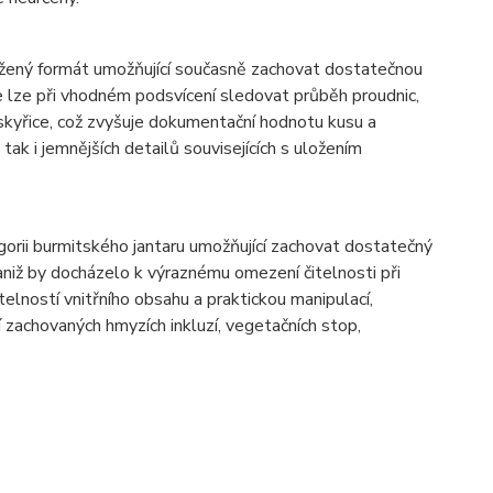
ený formát umožňující současně zachovat dostatečnou
že lze při vhodném podsvícení sledovat průběh proudnic,
ryskyřice, což zvyšuje dokumentační hodnotu kusu a
ak i jemnějších detailů souvisejících s uložením
orii burmitského jantaru umožňující zachovat dostatečný
 aniž by docházelo k výraznému omezení čitelnosti při
elností vnitřního obsahu a praktickou manipulací,
zachovaných hmyzích inkluzí, vegetačních stop,