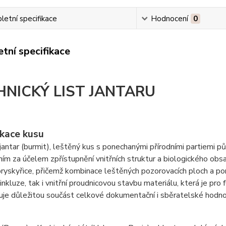
etní specifikace
Hodnocení
0
tní specifikace
HNICKÝ LIST JANTARU
ikace kusu
antar (burmit), leštěný kus s ponechanými přírodními partiemi pův
ím za účelem zpřístupnění vnitřních struktur a biologického obs
ryskyřice, přičemž kombinace leštěných pozorovacích ploch a pon
nkluze, tak i vnitřní proudnicovou stavbu materiálu, která je pro 
uje důležitou součást celkové dokumentační i sběratelské hodn