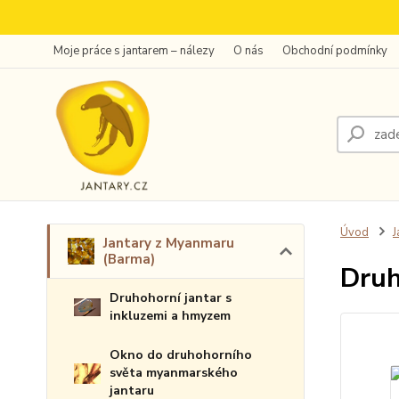
Moje práce s jantarem – nálezy
O nás
Obchodní podmínky
Úvod
J
Jantary z Myanmaru
(Barma)
Druh
Druhohorní jantar s
inkluzemi a hmyzem
Okno do druhohorního
světa myanmarského
jantaru