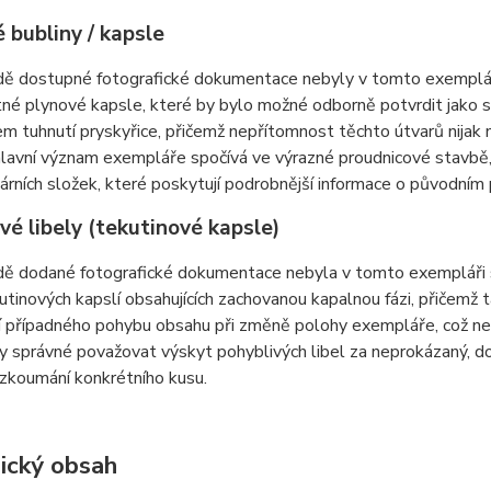
 bubliny / kapsle
dě dostupné fotografické dokumentace nebyly v tomto exempláři
é plynové kapsle, které by bylo možné odborně potvrdit jako s
m tuhnutí pryskyřice, přičemž nepřítomnost těchto útvarů nijak
lavní význam exempláře spočívá ve výrazné proudnicové stavbě, p
rních složek, které poskytují podrobnější informace o původním
vé libely (tekutinové kapsle)
dě dodané fotografické dokumentace nebyla v tomto exempláři sp
kutinových kapslí obsahujících zachovanou kapalnou fázi, přičemž 
 případného pohybu obsahu při změně polohy exempláře, což nelz
 správné považovat výskyt pohyblivých libel za neprokázaný, d
zkoumání konkrétního kusu.
ický obsah