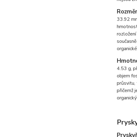
Rozmě
33.92 mm
hmotnost 
rozložení
současně 
organické
Hmotn
4.53 g, p
objem fos
průsvitu,
přičemž j
organický
Prysky
Pryskyř