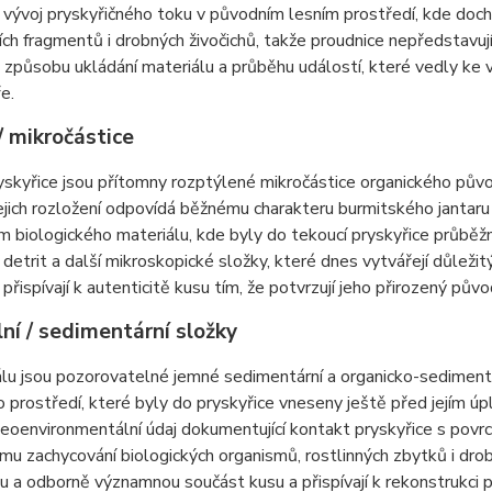
 vývoj pryskyřičného toku v původním lesním prostředí, kde doc
ch fragmentů i drobných živočichů, takže proudnice nepředstavuj
způsobu ukládání materiálu a průběhu událostí, které vedly ke 
e.
/ mikročástice
yskyřice jsou přítomny rozptýlené mikročástice organického půvo
ejich rozložení odpovídá běžnému charakteru burmitského jantaru
 biologického materiálu, kde byly do tekoucí pryskyřice průběž
 detrit a další mikroskopické složky, které dnes vytvářejí důležit
přispívají k autenticitě kusu tím, že potvrzují jeho přirozený původ
ní / sedimentární složky
lu jsou pozorovatelné jemné sedimentární a organicko-sedimentá
o prostředí, které byly do pryskyřice vneseny ještě před jejím ú
eoenvironmentální údaj dokumentující kontakt pryskyřice s pov
u zachycování biologických organismů, rostlinných zbytků i drob
u a odborně významnou součást kusu a přispívají k rekonstrukci 