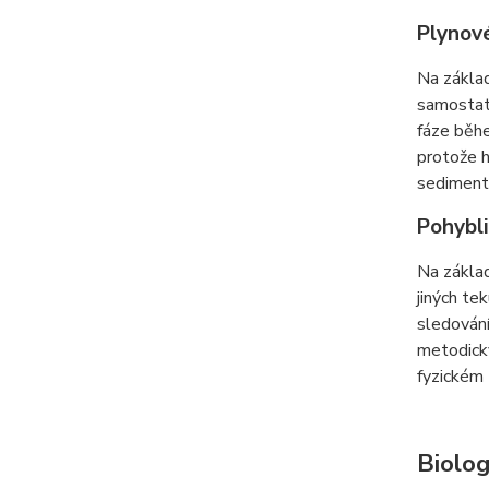
Plynové
Na zákla
samostatn
fáze běhe
protože h
sedimentá
Pohybli
Na zákla
jiných te
sledování
metodicky
fyzickém 
Biolog