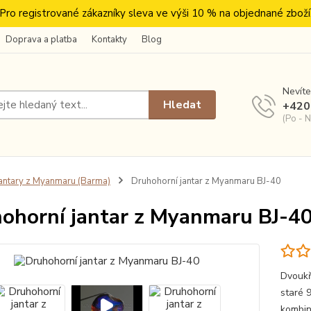
Pro registrované zákazníky sleva ve výši 10 % na objednané zboží
Doprava a platba
Kontakty
Blog
Nevíte
Hledat
+420
(Po - N
antary z Myanmaru (Barma)
Druhohorní jantar z Myanmaru BJ-40
ohorní jantar z Myanmaru BJ-4
Dvoukří
staré 
kombin