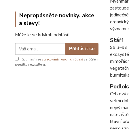
Myanmar 
zastoupen
Nepropásněte novinky, akce
jedinečné
organický
a slevy!
významné 
Můžete se kdykoli odhlásit.
Stáří
99,3–98,5
Přihlásit se
ekosystém
Souhlasím se
zpracováním osobních údajů
za účelem
mimořádně
rozesílky newsletteru.
vegetačn
burmitské
Podlok
Celkový c
velmi dob
nejvýznam
naleziště
hlavní pr
nejsou zn