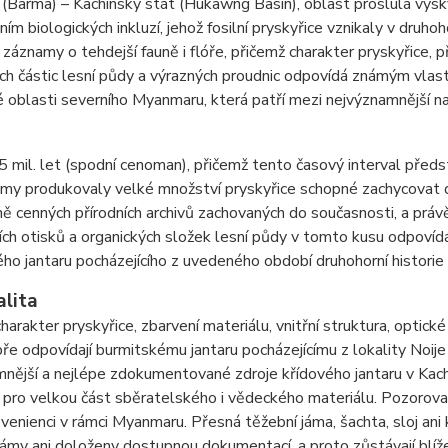
(Barma) – Kachinský stát (Hukawng Basin), oblast proslulá vý
ím biologických inkluzí, jehož fosilní pryskyřice vznikaly v druh
 záznamy o tehdejší fauně i flóře, přičemž charakter pryskyřice, p
ch částic lesní půdy a výrazných proudnic odpovídá známým vlas
oblasti severního Myanmaru, která patří mezi nejvýznamnější nal
 mil. let (spodní cenoman), přičemž tento časový interval předst
y produkovaly velké množství pryskyřice schopné zachycovat dro
 cenných přírodních archivů zachovaných do současnosti, a práv
ích otisků a organických složek lesní půdy v tomto kusu odpov
ho jantaru pocházejícího z uvedeného období druhohorní histori
alita
harakter pryskyřice, zbarvení materiálu, vnitřní struktura, optické
ře odpovídají burmitskému jantaru pocházejícímu z lokality Noij
nější a nejlépe zdokumentované zdroje křídového jantaru v Kac
 pro velkou část sběratelského i vědeckého materiálu. Pozorovan
ovenienci v rámci Myanmaru. Přesná těžební jáma, šachta, sloj ani
ámy ani doloženy dostupnou dokumentací, a proto zůstávají blíž