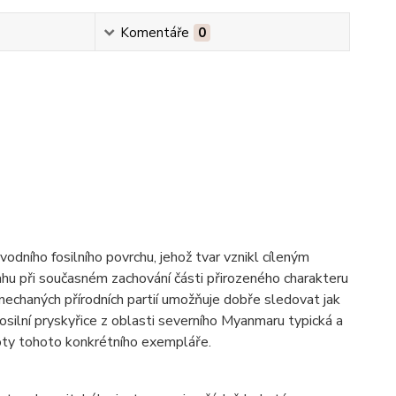
Komentáře
0
odního fosilního povrchu, jehož tvar vznikl cíleným
ahu při současném zachování části přirozeného charakteru
echaných přírodních partií umožňuje dobře sledovat jak
fosilní pryskyřice z oblasti severního Myanmaru typická a
oty tohoto konkrétního exempláře.