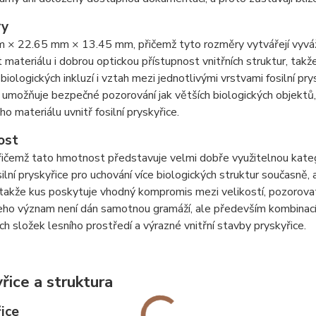
ry
 × 22.65 mm × 13.45 mm, přičemž tyto rozměry vytvářejí vyváž
materiálu i dobrou optickou přístupnost vnitřních struktur, tak
 biologických inkluzí i vztah mezi jednotlivými vrstvami fosilní p
umožňuje bezpečné pozorování jak větších biologických objektů, t
ho materiálu uvnitř fosilní pryskyřice.
ost
řičemž tato hmotnost představuje velmi dobře využitelnou kateg
ilní pryskyřice pro uchování více biologických struktur současně,
 takže kus poskytuje vhodný kompromis mezi velikostí, pozorovat
eho význam není dán samotnou gramáží, ale především kombinací 
ch složek lesního prostředí a výrazné vnitřní stavby pryskyřice.
řice a struktura
ice