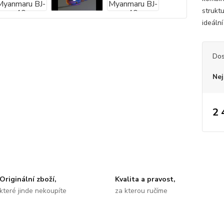
strukt
ideáln
Dos
Nej
2 
Originální zboží,
Kvalita a pravost,
které jinde nekoupíte
za kterou ručíme