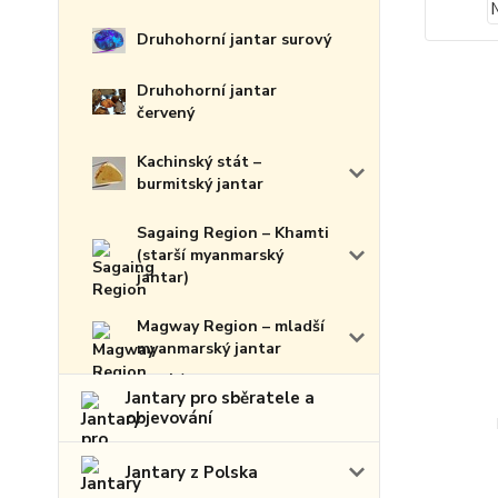
Druhohorní jantar surový
Druhohorní jantar
červený
Kachinský stát –
burmitský jantar
Sagaing Region – Khamti
(starší myanmarský
jantar)
Magway Region – mladší
myanmarský jantar
Jantary pro sběratele a
objevování
Jantary z Polska