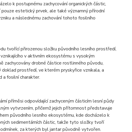
házelo k postupnému zachycování organických částic,
í pouze estetický prvek, ale také významný přírodní
vzniku a následnému zachování tohoto fosilního
du tvořící přirozenou složku původního lesního prostředí,
 vznikajícího v aktivním ekosystému s vysokým
ně zachycovány drobné částice rostlinného původu,
ý doklad prostředí, ve kterém pryskyřice vznikala, a
 a fosilní charakter.
rní příměsi odpovídající zachyceným částicím lesní půdy
plným vytvrzením, přičemž jejich přítomnost představuje
rchem původního lesního ekosystému, kde docházelo k
ných sedimentárních částic, takže tyto složky tvoří
podmínek, za kterých byl jantar původně vytvořen.