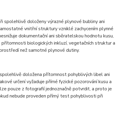
 spolehlivě doloženy výrazné plynové bubliny ani
amostatné vnitřní struktury vzniklé zachycením plynné
 nesnižuje dokumentační ani sběratelskou hodnotu kusu,
řítomnosti biologických inkluzí, vegetačních struktur a
 prostředí než samotné plynové dutiny.
olehlivě doložena přítomnost pohyblivých libel ani
takové určení vyžaduje přímé fyzické pozorování kusu a
e pouze z fotografií jednoznačně potvrdit, a proto je
okud nebude proveden přímý test pohyblivosti při