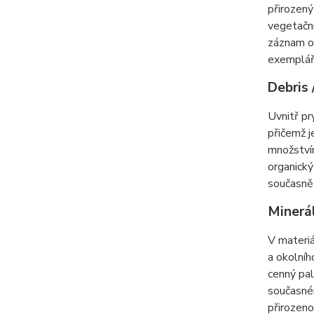
přirozený
vegetační
záznam o 
exemplář
Debris 
Uvnitř pr
přičemž j
množstvím
organický
současně 
Minerál
V materiá
a okolníh
cenný pal
současném
přirozeno