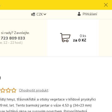
.
Přihlášení
CZK
 si rady? Zavolejte.
0
ks
 723 809 033
za
0 Kč
e, 12 - 22 hod.)
0
Ohodnotit produkt
dlý hmyz, třásnokřídlé a otisky vegetace v křídové pryskyřici
99 mil. let. Tento barmský jantar o váze 4,53 g (34×23 mm)
uje leštěná okna se surovým povrchem. Poloprůhledná