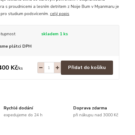
ura s proudnicemi a lesním detritem z Noije Bum v Myanmaru je
í pro studium podsvícením.
celý popis
tupnost
skladem 1 ks
sme plátci DPH
400 Kč
Přidat do košíku
/
ks
Rychlé dodání
Doprava zdarma
expedujeme do 24 h
při nákupu nad 3000 Kč