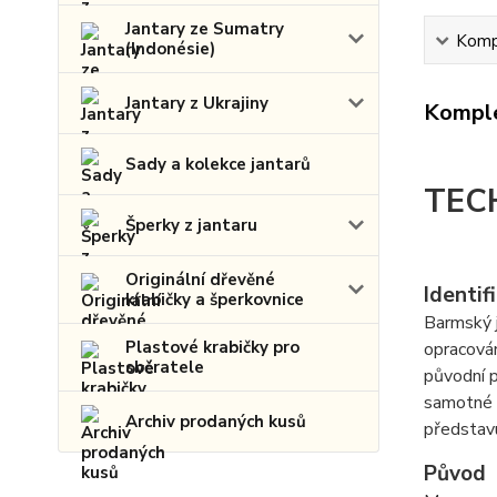
Jantary ze Sumatry
Kompl
(Indonésie)
Jantary z Ukrajiny
Komple
Sady a kolekce jantarů
TEC
Šperky z jantaru
Originální dřevěné
Identif
krabičky a šperkovnice
Barmský j
Plastové krabičky pro
opracován
sběratele
původní p
samotné i
Archiv prodaných kusů
představ
Původ