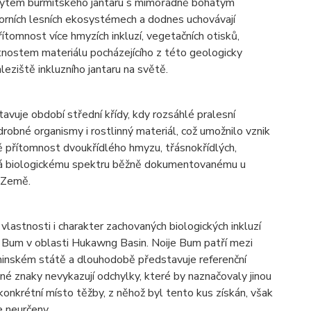
skytem burmitského jantaru s mimořádně bohatým
ohorních lesních ekosystémech a dodnes uchovávají
řítomnost více hmyzích inkluzí, vegetačních otisků,
tnostem materiálu pocházejícího z této geologicky
eziště inkluzního jantaru na světě.
avuje období střední křídy, kdy rozsáhlé pralesní
bné organismy i rostlinný materiál, což umožnilo vznik
ě přítomnost dvoukřídlého hmyzu, třásnokřídlých,
ídá biologickému spektru běžně dokumentovanému u
e Země.
 vlastnosti i charakter zachovaných biologických inkluzí
e Bum v oblasti Hukawng Basin. Noije Bum patří mezi
hinském státě a dlouhodobě představuje referenční
é znaky nevykazují odchylky, které by naznačovaly jinou
 konkrétní místo těžby, z něhož byl tento kus získán, však
e neurčeny.