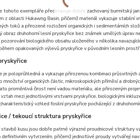
e tohoto exempláře představuje dobře zachovaný burmitský jant
ím z oblasti Hukawng Basin, přičemž materiál vykazuje stabilní vn
ných toků a přirozené rozložení organických i sedimentárních slo
ý obraz druhohorní lesní pryskyřice bez známek umělých úprav neb
pozorování biologického obsahu uloženého v několika navazující
 během opakovaných výlevů pryskyřice v původním lesním prostř
pryskyřice
e je poloprůhledná a vykazuje přirozenou kombinaci průsvitných 
o množství organických částic, mikroskopických příměsí a drobn
ato proměnlivá čirost není vadou materiálu, ale přirozeným proje
vztah mezi jednotlivými vrstvami pryskyřice, biologickými inklu
 charakteristický vzhled fosilní pryskyřice pocházející z druhoho
ce / tekoucí struktura pryskyřice
í stavbě kusu jsou dobře patrné výrazné proudnicové struktury
m definitivním vytvrzením, přičemž jednotlivé proudy vytvářejí na