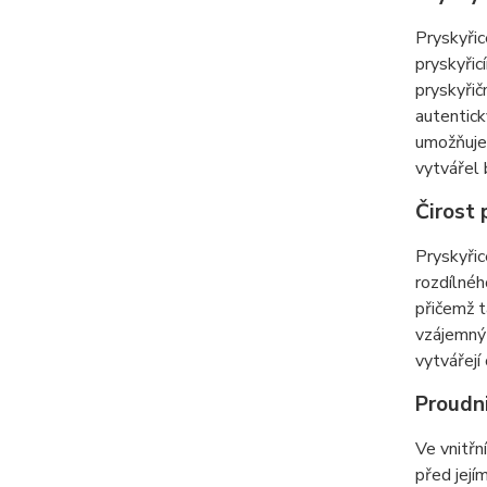
Pryskyřic
pryskyřic
pryskyřič
autentick
umožňuje 
vytvářel
Čirost 
Pryskyřic
rozdílnéh
přičemž t
vzájemný 
vytvářejí
Proudni
Ve vnitřn
před její