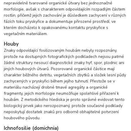
nepravidelně tvarované organické útvary bez jednoznačné
morfologie, avšak s charakterem odpovídajícím rozpadlým částem
rostlin, přičemž jejich zachování je důsledkem zachycení v různých
fázích toku pryskyřice a dokumentuje přirozené prostředí, ve
kterém docházelo k opakovanému kontaktu pryskyřice s
vegetačním materiálem.
Houby
Znaky odpovídající fosilizovaným houbám nebyly rozpoznány,
protože na dostupných fotografických podkladech nejsou patrné
žádné struktury nesoucí diagnostické znaky hyf, spor, plodnic ani
jiných houbových útvarů. Pozorované organické částice mají
charakter běžného detritu, vegetačních zbytků a složek lesní půdy
zachycených v pryskyřici během jejího tuhnutí. Přestože se v
materiálu nacházejí drobné tmavé agregáty a organické
fragmenty, jejich morfologie neumožňuje spolehlivé přiřazení k
houbám. Z metodického hlediska je proto správné evidovat tento
biologický prvek jako nerozpoznaný, protože současné podklady
neposkytují dostatek znaků pro odborně obhajitelné potvrzení
houbového původu.
Ichnofosilie (domichnia)