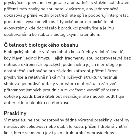
pryskyřice s povrchem vegetace a případně i s vlhkým substrátem,
přičemž tyto znaky nejsou natolik výrazné, aby jednoznačně
dokazovaly přímé vodní prostředí, ale spíše podporují interpretaci
prostředí s vysokou vlhkostí, typického pro tropické lesní
ekosystémy, kde docházelo k produkci pryskyřice a jejímu
opakovanému kontaktu s biologickým materiálem.
Čitelnost biologického obsahu
Biologický obsah je v rámci tohoto kusu čitelný v dobré kvalitě,
kdy hlavní jedinci hmyzu i jejich fragmenty jsou pozorovatelné bez
nutnosti extrémních optických podmínek a jejich morfologie je
dostatečně zachována pro základní zařazení, přičemž čirost
pryskyřice a relativně nízká míra rušivých struktur umožňují
sledovat jednotlivé detaily v prostoru materiálu, a zároveň
přítomnost jemných proudnic a mikročástic vytváří přirozené
optické pozadí, které čitelnost nesnižuje, ale naopak podtrhuje
autenticitu a hloubku celého kusu.
Praskliny
V materiálu nejsou pozorovány žádné výrazné praskliny, které by
narušovaly celistvost nebo stabilitu kusu, přičemž drobné vnitřní
linie, které se mohou jevit jako strukturální nepravidelnosti,