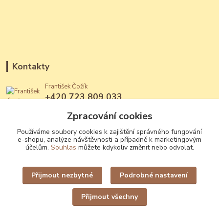
Kontakty
František Čožík
+420 723 809 033
(Po - Ne, 12 - 22 hod.)
Zpracování cookies
jantary@jantary.cz
Používáme soubory cookies k zajištění správného fungování
e-shopu, analýze návštěvnosti a případně k marketingovým
účelům.
Souhlas
můžete kdykoliv změnit nebo odvolat.
Přijmout nezbytné
Podrobné nastavení
Upravit sběr cookies.
Přijmout všechny