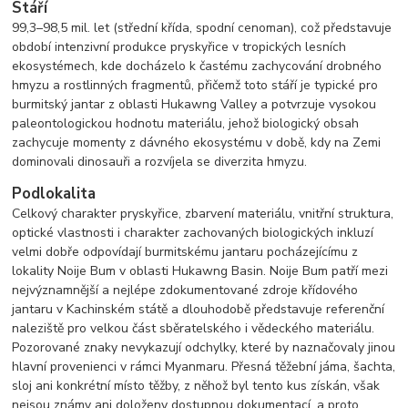
Stáří
99,3–98,5 mil. let (střední křída, spodní cenoman), což představuje
období intenzivní produkce pryskyřice v tropických lesních
ekosystémech, kde docházelo k častému zachycování drobného
hmyzu a rostlinných fragmentů, přičemž toto stáří je typické pro
burmitský jantar z oblasti Hukawng Valley a potvrzuje vysokou
paleontologickou hodnotu materiálu, jehož biologický obsah
zachycuje momenty z dávného ekosystému v době, kdy na Zemi
dominovali dinosauři a rozvíjela se diverzita hmyzu.
Podlokalita
Celkový charakter pryskyřice, zbarvení materiálu, vnitřní struktura,
optické vlastnosti i charakter zachovaných biologických inkluzí
velmi dobře odpovídají burmitskému jantaru pocházejícímu z
lokality Noije Bum v oblasti Hukawng Basin. Noije Bum patří mezi
nejvýznamnější a nejlépe zdokumentované zdroje křídového
jantaru v Kachinském státě a dlouhodobě představuje referenční
naleziště pro velkou část sběratelského i vědeckého materiálu.
Pozorované znaky nevykazují odchylky, které by naznačovaly jinou
hlavní provenienci v rámci Myanmaru. Přesná těžební jáma, šachta,
sloj ani konkrétní místo těžby, z něhož byl tento kus získán, však
nejsou známy ani doloženy dostupnou dokumentací, a proto