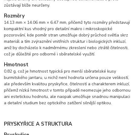
zůstávají blíže neurčeny.
Rozměry
14.13 mm × 14.06 mm × 6.47 mm, přičemž tyto rozměry představují
kompaktní kus vhodný pro detailní makro i mikroskopické
pozorování, kde poměr stran umožňuje dobrý průchod světla skrz
materiál a tím zvýraznění vnitřních struktur i biologických inkluzí,
aniž by docházelo k nadměrnému zkreslení nebo ztrátě čitelnosti,
což je důležité pro odborné i sběratelské využití.
Hmotnost
0.82 g, což je hmotnost typická pro menší sběratelské kusy
burmitského jantaru, u nichž není hodnota určena pouze velikostí,
ale především kvalitou pryskyřice, čitelností a charakterem inkluzí,
přičemž nízká hmotnost v tomto případě neomezuje jeho odbornou
ani estetickou hodnotu, ale naopak umožňuje snadnou manipulaci
a detailní studium bez optického zatížení silnější optikou.
PRYSKYŘICE A STRUKTURA
Pryskyřice