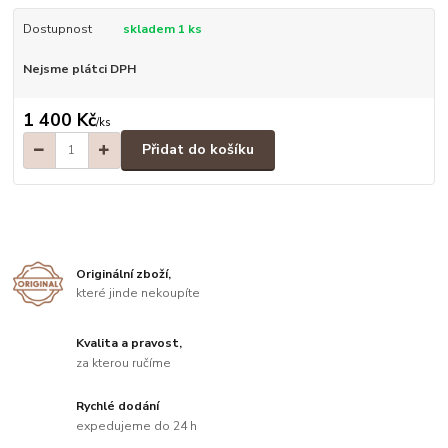
Dostupnost
skladem 1 ks
Nejsme plátci DPH
1 400 Kč
/
ks
Přidat do košíku
Originální zboží,
které jinde nekoupíte
Kvalita a pravost,
za kterou ručíme
Rychlé dodání
expedujeme do 24 h