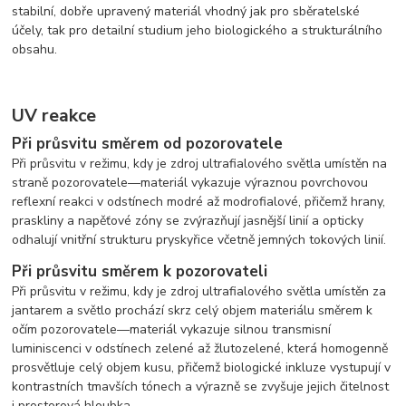
stabilní, dobře upravený materiál vhodný jak pro sběratelské
účely, tak pro detailní studium jeho biologického a strukturálního
obsahu.
UV reakce
Při průsvitu směrem od pozorovatele
Při průsvitu v režimu, kdy je zdroj ultrafialového světla umístěn na
straně pozorovatele—materiál vykazuje výraznou povrchovou
reflexní reakci v odstínech modré až modrofialové, přičemž hrany,
praskliny a napěťové zóny se zvýrazňují jasnější linií a opticky
odhalují vnitřní strukturu pryskyřice včetně jemných tokových linií.
Při průsvitu směrem k pozorovateli
Při průsvitu v režimu, kdy je zdroj ultrafialového světla umístěn za
jantarem a světlo prochází skrz celý objem materiálu směrem k
očím pozorovatele—materiál vykazuje silnou transmisní
luminiscenci v odstínech zelené až žlutozelené, která homogenně
prosvětluje celý objem kusu, přičemž biologické inkluze vystupují v
kontrastních tmavších tónech a výrazně se zvyšuje jejich čitelnost
i prostorová hloubka.