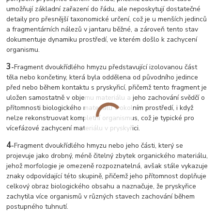
umožňují základní zařazení do řádu, ale neposkytují dostatečné
detaily pro přesnější taxonomické určení, což je u menších jedinců
a fragmentárních nálezů v jantaru běžné, a zároveň tento stav
dokumentuje dynamiku prostředí, ve kterém došlo k zachycení
organismu.
3
-
Fragment dvoukřídlého hmyzu představující izolovanou část
těla nebo končetiny, která byla oddělena od původního jedince
před nebo během kontaktu s pryskyřicí, přičemž tento fragment je
uložen samostatně v objemu materiálu a jeho zachování svědčí o
přítomnosti biologického materiálu v okolním prostředí, i když
nelze rekonstruovat kompletní organismus, což je typické pro
vícefázové zachycení materiálu v pryskyřici.
4
-
Fragment dvoukřídlého hmyzu nebo jeho části, který se
projevuje jako drobný, méně čitelný zbytek organického materiálu,
jehož morfologie je omezeně rozpoznatelná, avšak stále vykazuje
znaky odpovídající této skupině, přičemž jeho přítomnost doplňuje
celkový obraz biologického obsahu a naznačuje, že pryskyřice
zachytila více organismů v různých stavech zachování během
postupného tuhnutí.