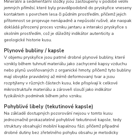
Minerální a sedimentární složky jsou zastoupeny v podobě velmi
jemných příměsí, které byly pravděpodobně do pryskyřice vneseny
kontaktem s povrchem lesa či půdním prostředím, přičemž jejich
přítomnost se projevuje nenápadně a nepůsobí rušivě, ale naopak
dokládá přirozený proces vzniku jantaru a interakci pryskyřice s
okolním prostředím, což je důležitý indikátor autenticity a
geologické historie kusu.
Plynové bubliny / kapsle
V objemu pryskyřice jsou patrné drobné plynové bubliny, které
vznikly během tuhnutí materiálu jako zachycené kapsy vzduchu
nebo plynů uvolňovaných z organické hmoty, přičemž tyto bubliny
mají obvykle pravidelný až mírně deformovaný tvar a jsou
rozptýleny v různých částech kusu, kde přispívají k celkové
mikrostruktuře materiálu a zároveň slouží jako indikátor
fyzikálních podmínek během jeho vzniku.
Pohyblivé libely (tekutinové kapsle)
Na základě dostupných pozorování nejsou v tomto kusu
jednoznačně prokazatelné pohyblivé tekutinové kapsle, tedy
struktury obsahující mobilní kapalnou fázi, přičemž případné
drobné dutiny bez zřetelného pohybu obsahu je metodicky