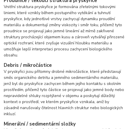
Proudnice / tekoucí struktura pryskyřice
Vnitřní struktura pryskyřice je formována zřetelnými tokovými
liniemi, které vznikly během postupného vytékání a tuhnutí
pryskyřice, kdy jednotlivé vrstvy zachycují dynamiku proudění
materiálu a dokumentují změny viskozity i směr toku, přičemž tyto
proudnice se projevují jako jemné lineární až mírně zakřivené
struktury procházející objemem kusu a zároveň vytvářejí přirozené
optické rozhraní, které zvyšuje vizuální hloubku materiálu a
umožňuje lepší interpretaci procesu zachycení biologického
obsahu.
Debris / mikročástice
V pryskyřici jsou přítomny drobné mikročástice, které představují
směs organického detritu a jemného sedimentárního materiálu,
jenž byl do pryskyřice zachycen během jejího kontaktu s okolním
prostředím, přičemž tyto částice se projevují jako jemné body nebo
nepravidelné shluky rozptýlené v objemu a poskytují důležitý
kontext o prostředí, ve kterém pryskyřice vznikala, aniž by
zásadně narušovaly čitelnost hlavních struktur nebo biologických
inkluzí.
Minerální / sedimentární složky