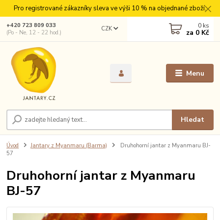
Pro registrované zákazníky sleva ve výši 10 % na objednané zboží.
0
ks
+420 723 809 033
CZK
za
0 Kč
(Po - Ne, 12 - 22 hod.)
Menu
Hledat
Úvod
Jantary z Myanmaru (Barma)
Druhohorní jantar z Myanmaru BJ-
57
Druhohorní jantar z Myanmaru
BJ-57