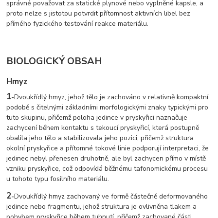
správné považovat za statické plynové nebo vyplněné kapsle, a
proto nelze s jistotou potvrdit přítomnost aktivních libel bez
přímého fyzického testování reakce materiálu.
BIOLOGICKÝ OBSAH
Hmyz
1
-
Dvoukřídlý hmyz, jehož tělo je zachováno v relativně kompaktní
podobě s čitelnými základními morfologickými znaky typickými pro
tuto skupinu, přičemž poloha jedince v pryskyřici naznačuje
zachycení během kontaktu s tekoucí pryskyřicí, která postupně
obalila jeho tělo a stabilizovala jeho pozici, přičemž struktura
okolní pryskyřice a přítomné tokové linie podporují interpretaci, že
jedinec nebyl přenesen druhotně, ale byl zachycen přímo v místě
vzniku pryskyřice, což odpovídá běžnému tafonomickému procesu
u tohoto typu fosilního materiálu.
2
-
Dvoukřídlý hmyz zachovaný ve formě částečně deformovaného
jedince nebo fragmentu, jehož struktura je ovlivněna tlakem a
pohybem pryskyřice během tuhnutí, přičemž zachované části