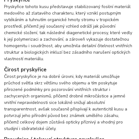
Pryskyřice tohoto kusu představuje stabilizovaný fosilní materiál
medového až zlatavého charakteru, který vznikl postupným
vytékáním a tuhnutím organické hmoty stromu v tropickém
prostředí, přičemž její současný vzhled odráží jak původní
chemické složení, tak následné diagenetické procesy, které vedly
k její polymerizaci a zachování, a zároveň vykazuje dostatečnou
homogenitu i soudržnost, aby umožnila detailní čitelnost vnitřních
struktur a biologických inkluzí bez zásadního narušení optických
vlastností materiálu.
Čirost pryskyřice
Čirost pryskyřice je na dobré úrovni, kdy materiál umožňuje
průchod světla skrz většinu svého objemu a tím poskytuje
přirozené podmínky pro pozorování vnitřních struktur i
zachycených organismů, přičemž drobné mikročástice a jemné
vnitřní nepravidelnosti sice lokálně snižují absolutní
transparentnost, avšak současně přispívají k autenticitě kusu a
potvrzují jeho přírodní původ bez známek umělého zásahu,
přičemž celkový dojem zůstává opticky příznivý a vhodný pro
studijní i sběratelské účely.