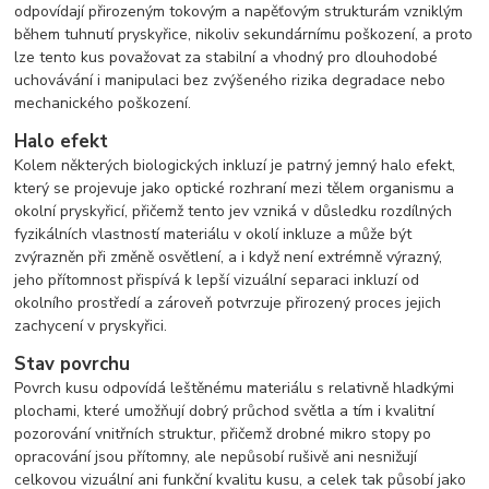
odpovídají přirozeným tokovým a napěťovým strukturám vzniklým
během tuhnutí pryskyřice, nikoliv sekundárnímu poškození, a proto
lze tento kus považovat za stabilní a vhodný pro dlouhodobé
uchovávání i manipulaci bez zvýšeného rizika degradace nebo
mechanického poškození.
Halo efekt
Kolem některých biologických inkluzí je patrný jemný halo efekt,
který se projevuje jako optické rozhraní mezi tělem organismu a
okolní pryskyřicí, přičemž tento jev vzniká v důsledku rozdílných
fyzikálních vlastností materiálu v okolí inkluze a může být
zvýrazněn při změně osvětlení, a i když není extrémně výrazný,
jeho přítomnost přispívá k lepší vizuální separaci inkluzí od
okolního prostředí a zároveň potvrzuje přirozený proces jejich
zachycení v pryskyřici.
Stav povrchu
Povrch kusu odpovídá leštěnému materiálu s relativně hladkými
plochami, které umožňují dobrý průchod světla a tím i kvalitní
pozorování vnitřních struktur, přičemž drobné mikro stopy po
opracování jsou přítomny, ale nepůsobí rušivě ani nesnižují
celkovou vizuální ani funkční kvalitu kusu, a celek tak působí jako