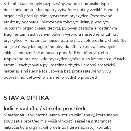
V tomto kusu nebyly rozpoznány žádné ichnofosilie typu
domichnia ani jiné biologicky vytvořené dutiny vzniklé činností
organismů před úplným vytvrzením pryskyřice. Pozorované
struktury odpovídají přirozeným tokovým liniím, plynovým
bublinám, organickému detritu, pylovým částicím a rostlinným
fragmentům zachyceným během výronu a následného tuhnutí
pryskyřice. V materiálu nejsou patrné pravidelné dutiny, chodbičky
ani jiné útvary biologického původu. Charakter zachovaných
inkluzí jednoznačně odpovídá prostředí hustého vlhkého
tropického pralesa, kde pryskyřice vytékala po kmenech a větvích
stromů, zachycovala pyl, rostlinné zbytky i drobný organický
materiál a následně fosilizovala bez prokazatelného vlivu
pobřežního, deltového ani jiného vodního prostředí.
STAV A OPTIKA
Indicie vodního / vlhkého prostředí
V materiálu jsou patrné jemné strukturální znaky, které mohou
souviset s prostředím s vyšší vlhkostí, zejména přítomnost
mikročástic a organického detritu, které naznačují kontakt