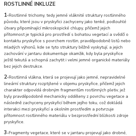
ROSTLINNÉ INKLUZE
1
-
Rostlinné trichomy, tedy jemné vláknité struktury rostlinného
původu, které jsou v pryskyřici zachyceny jako tenké, podlouhlé
útvary připomínající mikroskopické chlupy, přičemž jejich
přítomnost je typická pro prostředí s bohatou vegetací a svědčí o
kontaktu pryskyřice s povrchem rostlin, pravděpodobně listů nebo
mladých výhonů, kde se tyto struktury běžně vyskytují, a jejich
zachování v jantaru dokumentuje okamžik, kdy byla pryskyřice
ještě tekutá a schopná zachytit i velmi jemné organické materiály
bez jejich destrukce.
2
-
Rostlinná vlákna, která se projevují jako jemné, nepravidelné
lineární struktury rozptýlené v objemu pryskyřice, přičemž jejich
charakter odpovídá drobným fragmentům rostlinných pletiv, jež
byly pravděpodobně mechanicky odděleny z povrchu vegetace a
následně zachyceny pryskyřicí během jejího toku, což dokládá
interakci mezi pryskyřicí a okolním prostředím a potvrzuje
přítomnost rostlinného materiálu v bezprostřední blízkosti zdroje
pryskyřice.
3
-
Fragmenty vegetace, které se v jantaru projevují jako drobné,