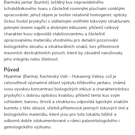
Barmský jantar (burmit), leštěný kus nepravidelného
lichoběžníkového tvaru s částečně rovinnými plochami vzniklými
opracováním, jehož objem je tvořen relativně homogenní, opticky
čistou fosilní pryskyřicí s viditelnými vnitřními tokovými strukturami,
jemnými liniemi napětí a drobnými inkluzemi, přičemž celkový
charakter kusu odpovídá stabilizovanému a částečně
opracovanému materiálu vhodnému pro detailní pozorování
biologického obsahu a strukturálních znaků, bez přítomnosti
masivních destruktivních poruch, které by zásadně narušovaly
jeho integritu nebo čitelnost.
Původ
Myanmar (Barma), Kachinský stát – Hukawng Valley, což je
celosvětově významná oblast výskytu křídového jantaru, známá
svou vysokou koncentrací biologických inkluzí a charakteristickou
pryskyřicí s dobrou optickou kvalitou, přičemž tento kus svým
vzhledem, barvou, čirostí a strukturou odpovídá typickým znakům
burmitu z této oblasti, včetně přítomnosti jemných tokových linií a
biologického materiálu, které jsou pro tuto lokalitu běžné a
odborně dobře zdokumentované v rámci paleontologického i
gemologického výzkumu.